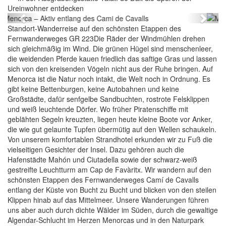
Ureinwohner entdecken
Previous
Next
Standort-Wanderreise auf den schönsten Etappen des
Fernwanderweges GR 223Die Räder der Windmühlen drehen
sich gleichmäßig im Wind. Die grünen Hügel sind menschenleer,
die weidenden Pferde kauen friedlich das saftige Gras und lassen
sich von den kreisenden Vögeln nicht aus der Ruhe bringen. Auf
Menorca ist die Natur noch intakt, die Welt noch in Ordnung. Es
gibt keine Bettenburgen, keine Autobahnen und keine
Großstädte, dafür senfgelbe Sandbuchten, rostrote Felsklippen
und weiß leuchtende Dörfer. Wo früher Piratenschiffe mit
geblähten Segeln kreuzten, liegen heute kleine Boote vor Anker,
die wie gut gelaunte Tupfen übermütig auf den Wellen schaukeln.
Von unserem komfortablen Strandhotel erkunden wir zu Fuß die
vielseitigen Gesichter der Insel. Dazu gehören auch die
Hafenstädte Mahón und Ciutadella sowie der schwarz-weiß
gestreifte Leuchtturm am Cap de Favàritx. Wir wandern auf den
schönsten Etappen des Fernwanderweges Camí de Cavalls
entlang der Küste von Bucht zu Bucht und blicken von den steilen
Klippen hinab auf das Mittelmeer. Unsere Wanderungen führen
uns aber auch durch dichte Wälder im Süden, durch die gewaltige
Algendar-Schlucht im Herzen Menorcas und in den Naturpark