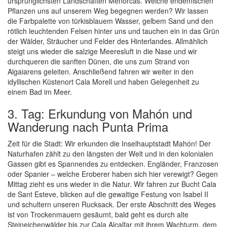
ursprünglichsten Landschaften Menorcas. Welche endemischen
Pflanzen uns auf unserem Weg begegnen werden? Wir lassen
die Farbpalette von türkisblauem Wasser, gelbem Sand und den
rötlich leuchtenden Felsen hinter uns und tauchen ein in das Grün
der Wälder, Sträucher und Felder des Hinterlandes. Allmählich
steigt uns wieder die salzige Meeresluft in die Nase und wir
durchqueren die sanften Dünen, die uns zum Strand von
Algaiarens geleiten. Anschließend fahren wir weiter in den
idyllischen Küstenort Cala Morell und haben Gelegenheit zu
einem Bad im Meer.
3. Tag: Erkundung von Mahón und
Wanderung nach Punta Prima
Zeit für die Stadt: Wir erkunden die Inselhauptstadt Mahón! Der
Naturhafen zählt zu den längsten der Welt und in den kolonialen
Gassen gibt es Spannendes zu entdecken. Engländer, Franzosen
oder Spanier – welche Eroberer haben sich hier verewigt? Gegen
Mittag zieht es uns wieder in die Natur. Wir fahren zur Bucht Cala
de Sant Esteve, blicken auf die gewaltige Festung von Isabel II
und schultern unseren Rucksack. Der erste Abschnitt des Weges
ist von Trockenmauern gesäumt, bald geht es durch alte
Steineichenwälder bis zur Cala Alcalfar mit ihrem Wachturm, dem