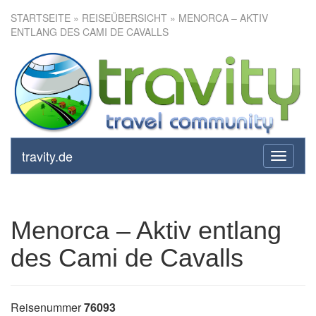
STARTSEITE
»
REISEÜBERSICHT
» MENORCA – AKTIV
ENTLANG DES CAMI DE CAVALLS
Menorca – Aktiv entlang des
Cami de Cavalls
travity.de
toggle
navigati
Menorca – Aktiv entlang
des Cami de Cavalls
Reisenummer
76093