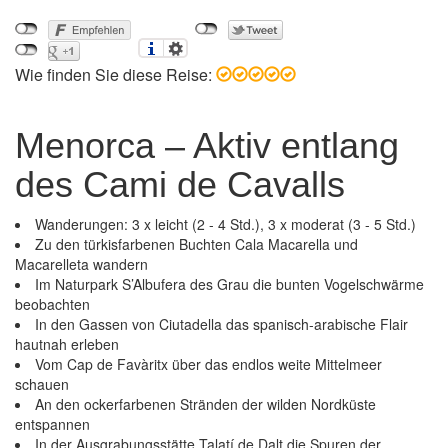
Wie finden Sie diese Reise:
Menorca – Aktiv entlang
des Cami de Cavalls
Wanderungen: 3 x leicht (2 - 4 Std.), 3 x moderat (3 - 5 Std.)
Zu den türkisfarbenen Buchten Cala Macarella und
Macarelleta wandern
Im Naturpark S’Albufera des Grau die bunten Vogelschwärme
beobachten
In den Gassen von Ciutadella das spanisch-arabische Flair
hautnah erleben
Vom Cap de Favàritx über das endlos weite Mittelmeer
schauen
An den ockerfarbenen Stränden der wilden Nordküste
entspannen
In der Ausgrabungsstätte Talatí de Dalt die Spuren der
Menorca – Aktiv entlang des Cami de Cavalls