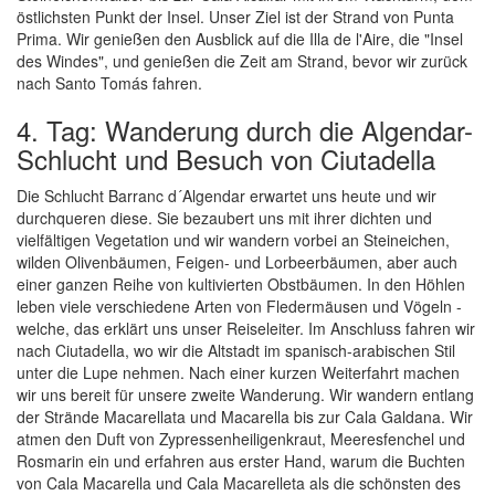
östlichsten Punkt der Insel. Unser Ziel ist der Strand von Punta
Prima. Wir genießen den Ausblick auf die Illa de l'Aire, die "Insel
des Windes", und genießen die Zeit am Strand, bevor wir zurück
nach Santo Tomás fahren.
4. Tag: Wanderung durch die Algendar-
Schlucht und Besuch von Ciutadella
Die Schlucht Barranc d´Algendar erwartet uns heute und wir
durchqueren diese. Sie bezaubert uns mit ihrer dichten und
vielfältigen Vegetation und wir wandern vorbei an Steineichen,
wilden Olivenbäumen, Feigen- und Lorbeerbäumen, aber auch
einer ganzen Reihe von kultivierten Obstbäumen. In den Höhlen
leben viele verschiedene Arten von Fledermäusen und Vögeln -
welche, das erklärt uns unser Reiseleiter. Im Anschluss fahren wir
nach Ciutadella, wo wir die Altstadt im spanisch-arabischen Stil
unter die Lupe nehmen. Nach einer kurzen Weiterfahrt machen
wir uns bereit für unsere zweite Wanderung. Wir wandern entlang
der Strände Macarellata und Macarella bis zur Cala Galdana. Wir
atmen den Duft von Zypressenheiligenkraut, Meeresfenchel und
Rosmarin ein und erfahren aus erster Hand, warum die Buchten
von Cala Macarella und Cala Macarelleta als die schönsten des