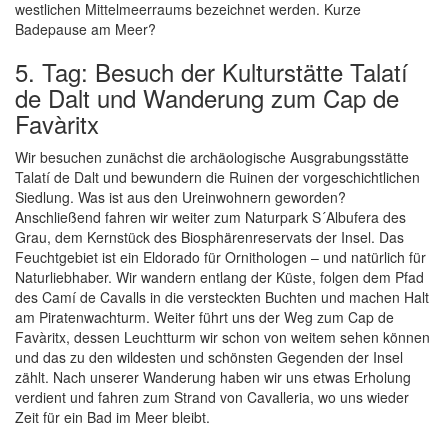
westlichen Mittelmeerraums bezeichnet werden. Kurze
Badepause am Meer?
5. Tag: Besuch der Kulturstätte Talatí
de Dalt und Wanderung zum Cap de
Favàritx
Wir besuchen zunächst die archäologische Ausgrabungsstätte
Talatí de Dalt und bewundern die Ruinen der vorgeschichtlichen
Siedlung. Was ist aus den Ureinwohnern geworden?
Anschließend fahren wir weiter zum Naturpark S´Albufera des
Grau, dem Kernstück des Biosphärenreservats der Insel. Das
Feuchtgebiet ist ein Eldorado für Ornithologen – und natürlich für
Naturliebhaber. Wir wandern entlang der Küste, folgen dem Pfad
des Camí de Cavalls in die versteckten Buchten und machen Halt
am Piratenwachturm. Weiter führt uns der Weg zum Cap de
Favàritx, dessen Leuchtturm wir schon von weitem sehen können
und das zu den wildesten und schönsten Gegenden der Insel
zählt. Nach unserer Wanderung haben wir uns etwas Erholung
verdient und fahren zum Strand von Cavalleria, wo uns wieder
Zeit für ein Bad im Meer bleibt.