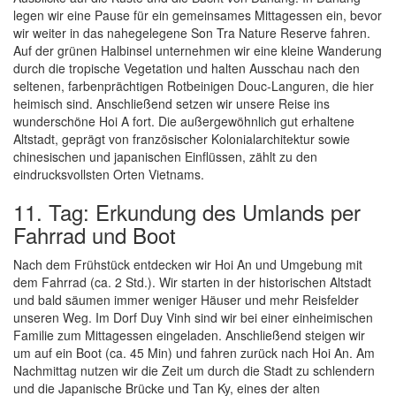
legen wir eine Pause für ein gemeinsames Mittagessen ein, bevor
wir weiter in das nahegelegene Son Tra Nature Reserve fahren.
Auf der grünen Halbinsel unternehmen wir eine kleine Wanderung
durch die tropische Vegetation und halten Ausschau nach den
seltenen, farbenprächtigen Rotbeinigen Douc-Languren, die hier
heimisch sind. Anschließend setzen wir unsere Reise ins
wunderschöne Hoi A fort. Die außergewöhnlich gut erhaltene
Altstadt, geprägt von französischer Kolonialarchitektur sowie
chinesischen und japanischen Einflüssen, zählt zu den
eindrucksvollsten Orten Vietnams.
11. Tag: Erkundung des Umlands per
Fahrrad und Boot
Nach dem Frühstück entdecken wir Hoi An und Umgebung mit
dem Fahrrad (ca. 2 Std.). Wir starten in der historischen Altstadt
und bald säumen immer weniger Häuser und mehr Reisfelder
unseren Weg. Im Dorf Duy Vinh sind wir bei einer einheimischen
Familie zum Mittagessen eingeladen. Anschließend steigen wir
um auf ein Boot (ca. 45 Min) und fahren zurück nach Hoi An. Am
Nachmittag nutzen wir die Zeit um durch die Stadt zu schlendern
und die Japanische Brücke und Tan Ky, eines der alten