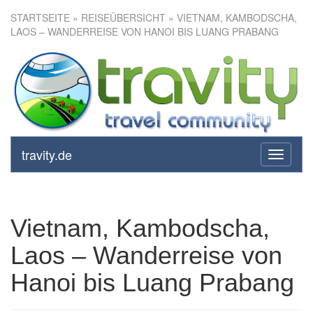
STARTSEITE
»
REISEÜBERSICHT
» VIETNAM, KAMBODSCHA,
LAOS – WANDERREISE VON HANOI BIS LUANG PRABANG
Vietnam, Kambodscha, Laos –
Wanderreise von Hanoi bis
Luang Prabang
travity.de
toggle
navigati
Vietnam, Kambodscha,
Laos – Wanderreise von
Hanoi bis Luang Prabang