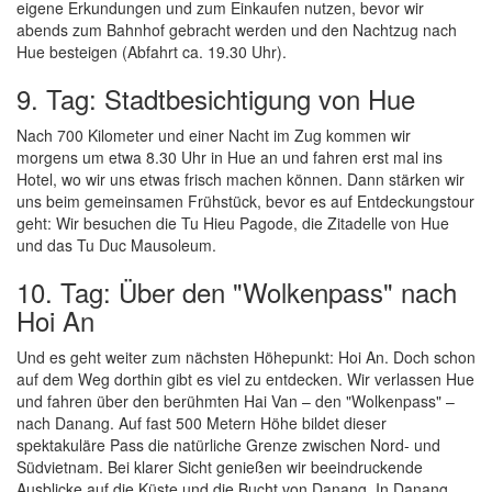
eigene Erkundungen und zum Einkaufen nutzen, bevor wir
abends zum Bahnhof gebracht werden und den Nachtzug nach
Hue besteigen (Abfahrt ca. 19.30 Uhr).
9. Tag: Stadtbesichtigung von Hue
Nach 700 Kilometer und einer Nacht im Zug kommen wir
morgens um etwa 8.30 Uhr in Hue an und fahren erst mal ins
Hotel, wo wir uns etwas frisch machen können. Dann stärken wir
uns beim gemeinsamen Frühstück, bevor es auf Entdeckungstour
geht: Wir besuchen die Tu Hieu Pagode, die Zitadelle von Hue
und das Tu Duc Mausoleum.
10. Tag: Über den "Wolkenpass" nach
Hoi An
Und es geht weiter zum nächsten Höhepunkt: Hoi An. Doch schon
auf dem Weg dorthin gibt es viel zu entdecken. Wir verlassen Hue
und fahren über den berühmten Hai Van – den "Wolkenpass" –
nach Danang. Auf fast 500 Metern Höhe bildet dieser
spektakuläre Pass die natürliche Grenze zwischen Nord- und
Südvietnam. Bei klarer Sicht genießen wir beeindruckende
Ausblicke auf die Küste und die Bucht von Danang. In Danang