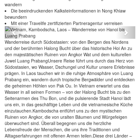
wandern
Die beeindruckenden Kalksteinformationen in Nong Khiaw
bewundern
Vietnam, Kambodscha, Laos – Wanderreise von
Mit einer Travelife zertifizierten Partneragentur verreisen
Hanoi bis Luang Prabang
Previous
Next
Wanderreise durch Südostasien: von den Bergen des Nordens
und der berühmten Halong Bucht über das historische Hoi An zu
den majestätischen Ruinen von Angkor Wat und dem kulturellen
Juwel Luang PrabangUnsere Reise führt uns durch das Herz von
Südostasien, wo Wasser, Dschungel und Kultur unsere Erlebnisse
prägen. In Laos tauchen wir in die ruhige Atmosphäre von Luang
Prabang ein, wandern durch tropische Bergwälder und entdecken
die geheimen Höhlen von Pak Ou. In Vietnam erwartet uns das
Wasser in all seinen Formen – von der Halong Bucht bis zu den
Seitenarmen des Thu Bon, und die pulsierende Stadt Hanoi lädt
uns ein, in das geschäftige Leben und die vietnamesische Küche
einzutauchen.Kambodscha entführt uns zu den mystischen
Ruinen von Angkor, die von uralten Bäumen und Würgefeigen
überwuchert sind. Überall begegnen uns die herzliche
Lebensfreude der Menschen, die uns ihre Traditionen und
Alltagserfahrungen mit offenen Armen teilen.Diese drei Länder –