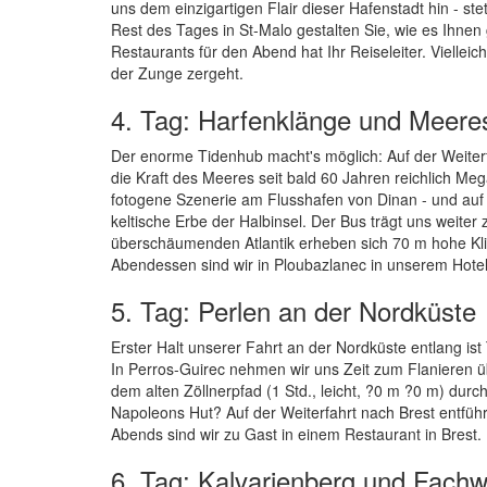
uns dem einzigartigen Flair dieser Hafenstadt hin - s
Rest des Tages in St-Malo gestalten Sie, wie es Ihnen 
Restaurants für den Abend hat Ihr Reiseleiter. Viellei
der Zunge zergeht.
4. Tag: Harfenklänge und Meere
Der enorme Tidenhub macht's möglich: Auf der Weiterf
die Kraft des Meeres seit bald 60 Jahren reichlich Me
fotogene Szenerie am Flusshafen von Dinan - und auf 
keltische Erbe der Halbinsel. Der Bus trägt uns weit
überschäumenden Atlantik erheben sich 70 m hohe Kli
Abendessen sind wir in Ploubazlanec in unserem Hotel
5. Tag: Perlen an der Nordküste
Erster Halt unserer Fahrt an der Nordküste entlang ist 
In Perros-Guirec nehmen wir uns Zeit zum Flanieren
dem alten Zöllnerpfad (1 Std., leicht, ?0 m ?0 m) dur
Napoleons Hut? Auf der Weiterfahrt nach Brest entführt
Abends sind wir zu Gast in einem Restaurant in Brest.
6. Tag: Kalvarienberg und Fachw