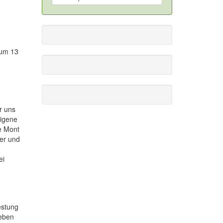
 um 13
r uns
eigene
ne Mont
her und
ei
estung
geben