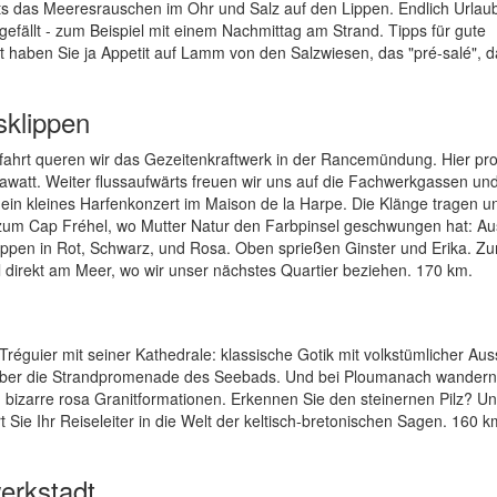
tets das Meeresrauschen im Ohr und Salz auf den Lippen. Endlich Urlau
gefällt - zum Beispiel mit einem Nachmittag am Strand. Tipps für gute
cht haben Sie ja Appetit auf Lamm von den Salzwiesen, das "pré-salé", d
sklippen
ahrt queren wir das Gezeitenkraftwerk in der Rancemündung. Hier pro
gawatt. Weiter flussaufwärts freuen wir uns auf die Fachwerkgassen und
ein kleines Harfenkonzert im Maison de la Harpe. Die Klänge tragen un
er zum Cap Fréhel, wo Mutter Natur den Farbpinsel geschwungen hat: A
ppen in Rot, Schwarz, und Rosa. Oben sprießen Ginster und Erika. Z
 direkt am Meer, wo wir unser nächstes Quartier beziehen. 170 km.
Tréguier mit seiner Kathedrale: klassische Gotik mit volkstümlicher Aus
 über die Strandpromenade des Seebads. Und bei Ploumanach wandern 
ch bizarre rosa Granitformationen. Erkennen Sie den steinernen Pilz? U
 Sie Ihr Reiseleiter in die Welt der keltisch-bretonischen Sagen. 160 k
erkstadt