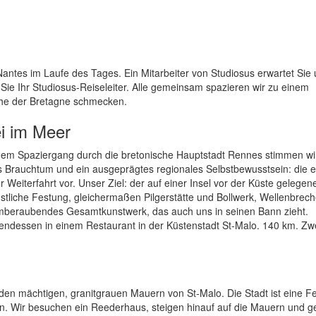
ntes im Laufe des Tages. Ein Mitarbeiter von Studiosus erwartet Sie
Sie Ihr Studiosus-Reiseleiter. Alle gemeinsam spazieren wir zu einem
üche der Bretagne schmecken.
ei im Meer
nem Spaziergang durch die bretonische Hauptstadt Rennes stimmen wi
es Brauchtum und ein ausgeprägtes regionales Selbstbewusstsein: die 
der Weiterfahrt vor. Unser Ziel: der auf einer Insel vor der Küste gelege
stliche Festung, gleichermaßen Pilgerstätte und Bollwerk, Wellenbrec
temberaubendes Gesamtkunstwerk, das auch uns in seinen Bann zieht.
bendessen in einem Restaurant in der Küstenstadt St-Malo. 140 km. Zw
n mächtigen, granitgrauen Mauern von St-Malo. Die Stadt ist eine F
rn. Wir besuchen ein Reederhaus, steigen hinauf auf die Mauern und 