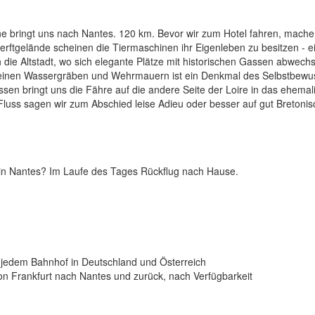
ne bringt uns nach Nantes. 120 km. Bevor wir zum Hotel fahren, mache
erftgelände scheinen die Tiermaschinen ihr Eigenleben zu besitzen - e
h die Altstadt, wo sich elegante Plätze mit historischen Gassen abwech
einen Wassergräben und Wehrmauern ist ein Denkmal des Selbstbewu
en bringt uns die Fähre auf die andere Seite der Loire in das ehemal
m Fluss sagen wir zum Abschied leise Adieu oder besser auf gut Bretonis
 in Nantes? Im Laufe des Tages Rückflug nach Hause.
n jedem Bahnhof in Deutschland und Österreich
von Frankfurt nach Nantes und zurück, nach Verfügbarkeit