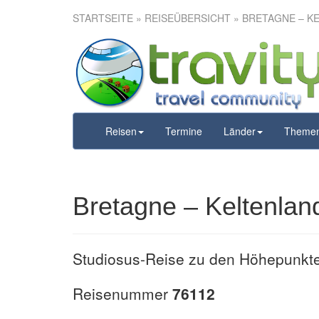
STARTSEITE
»
REISEÜBERSICHT
» BRETAGNE – K
Bretagne –
Reisen
Termine
Länder
Theme
Bretagne – Keltenla
Studiosus-Reise zu den Höhepunkte
Reisenummer
76112