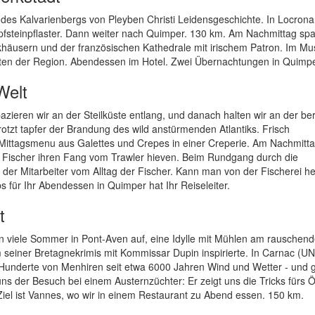
 des Kalvarienbergs von Pleyben Christi Leidensgeschichte. In Locron
pfsteinpflaster. Dann weiter nach Quimper. 130 km. Am Nachmittag sp
khäusern und der französischen Kathedrale mit irischem Patron. Im M
chten der Region. Abendessen im Hotel. Zwei Übernachtungen in Quimpe
Welt
azieren wir an der Steilküste entlang, und danach halten wir an der b
otzt tapfer der Brandung des wild anstürmenden Atlantiks. Frisch
Mittagsmenu aus Galettes und Crepes in einer Creperie. Am Nachmitta
die Fischer ihren Fang vom Trawler hieven. Beim Rundgang durch die
r der Mitarbeiter vom Alltag der Fischer. Kann man von der Fischerei h
s für Ihr Abendessen in Quimper hat Ihr Reiseleiter.
t
en viele Sommer in Pont-Aven auf, eine Idylle mit Mühlen am rauschen
 seiner Bretagnekrimis mit Kommissar Dupin inspirierte. In Carnac (
n Hunderte von Menhiren seit etwa 6000 Jahren Wind und Wetter - und
ns der Besuch bei einem Austernzüchter: Er zeigt uns die Tricks fürs Ö
iel ist Vannes, wo wir in einem Restaurant zu Abend essen. 150 km.