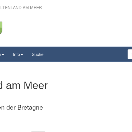
ELTENLAND AM MEER
 Keltenland am Meer
n
Info
Suche
nd am Meer
n der Bretagne