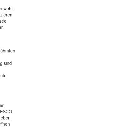
an weht
azieren
usée
r.
erühmten
g sind
eute
den
UNESCO-
 geben
ffnen