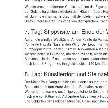
Wie ein ernster steinerner Comic erzählen die Figuren
der Geist alter Zeiten zwischen den Häusern übers Ko
wir durch die charmante Stadt mit den vielen Fachwer
Breton interessieren uns vor allem die typischen Tra
7. Tag: Stippvisite am Ende der 
Auf an die windige Westküste! An der Pointe du Van sp
Pointe du Raz die Nase in den Wind. Der Leuchtturm tr
durchgepustet freuen wir uns zum Aufwärmen auf ein 
wir rechtzeitig in Guilvinec, um dabei zu sein, wenn 
Auktionshalle des Fischmarkts erzählt uns später eine
noch leben? Fragen Sie ihn gleich selbst. 150 km. Tipp
8. Tag: Künstlerdorf und Steinzei
Der Maler Paul Gauguin hielt sich in den 1880er Jahr
Bach, die auch den Autor Jean-Luc Bannalec zu einem
Welterbe) trotzen wie unzählige versteinerte Soldate
nach wie vor Rätsel auf. Auf andere Gedanken bringt u
und Schlürfen der zackigen Muschel. Unser nächstes Z