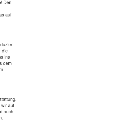
b! Den
as auf
duziert
 die
s ins
us dem
um
stattung.
wir auf
nd auch
m.