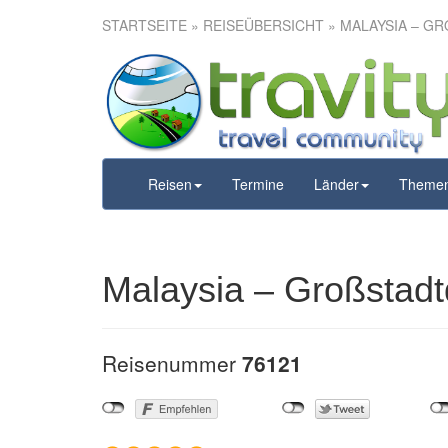
STARTSEITE
»
REISEÜBERSICHT
» MALAYSIA – G
Malaysia – G
Ur
Reisen
Termine
Länder
Theme
Malaysia – Großstadt
Reisenummer
76121