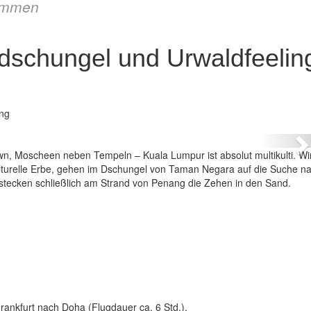
immen
dschungel und Urwaldfeelin
 Großstadtdschungel und Urwaldfeeling
ng
N
town, Moscheen neben Tempeln – Kuala Lumpur ist absolut multikulti. Wi
turelle Erbe, gehen im Dschungel von Taman Negara auf die Suche n
stecken schließlich am Strand von Penang die Zehen in den Sand.
rankfurt nach Doha (Flugdauer ca. 6 Std.).