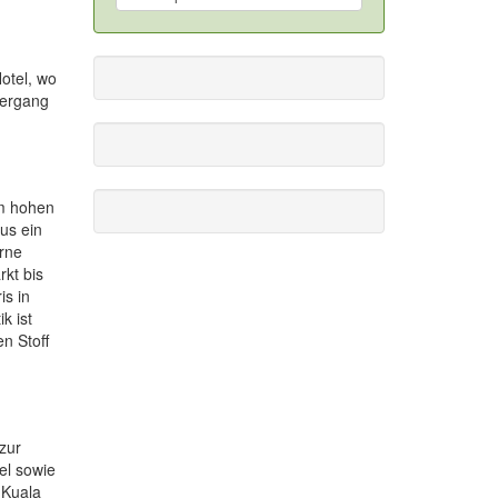
otel, wo
iergang
 m hohen
us ein
erne
kt bis
s in
k ist
n Stoff
zur
el sowie
 Kuala