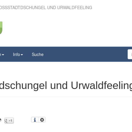
ROSSSTADTDSCHUNGEL UND URWALDFEELING
roßstadtdschungel und
waldfeeling
n
Info
Suche
dschungel und Urwaldfeelin