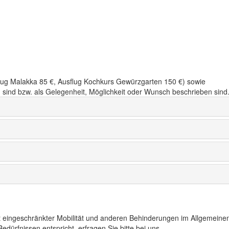
sflug Malakka 85 €, Ausflug Kochkurs Gewürzgarten 150 €) sowie
sind bzw. als Gelegenheit, Möglichkeit oder Wunsch beschrieben sind
t eingeschränkter Mobilität und anderen Behinderungen im Allgemeinen
edürfnissen entspricht, erfragen Sie bitte bei uns.