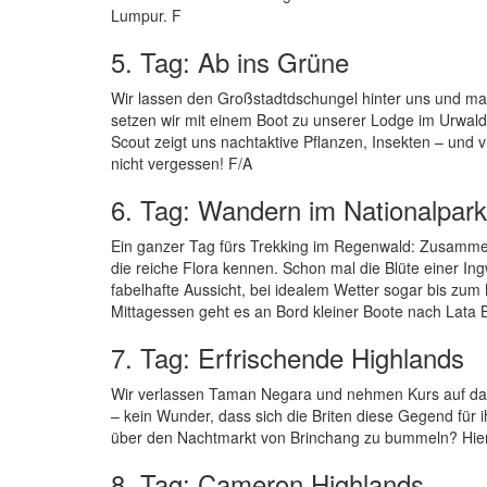
Lumpur. F
5. Tag: Ab ins Grüne
Wir lassen den Großstadtdschungel hinter uns und m
setzen wir mit einem Boot zu unserer Lodge im Urwal
Scout zeigt uns nachtaktive Pflanzen, Insekten – und 
nicht vergessen! F/A
6. Tag: Wandern im Nationalpark
Ein ganzer Tag fürs Trekking im Regenwald: Zusammen 
die reiche Flora kennen. Schon mal die Blüte einer In
fabelhafte Aussicht, bei idealem Wetter sogar bis z
Mittagessen geht es an Bord kleiner Boote nach Lata
7. Tag: Erfrischende Highlands
Wir verlassen Taman Negara und nehmen Kurs auf das 
– kein Wunder, dass sich die Briten diese Gegend für
über den Nachtmarkt von Brinchang zu bummeln? Hier w
8. Tag: Cameron Highlands