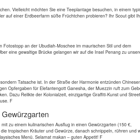
hen. Vielleicht möchten Sie eine Teeplantage besuchen, in einem typi
r auf einer Erdbeerfarm süße Früchtchen probieren? Ihr Scout gibt I
en Fotostopp an der Ubudiah-Moschee im maurischen Stil und dem
Über eine gewaltige Brücke gelangen wir auf die Insel Penang zu unse
n, sondern Tatsache ist. In der Straße der Harmonie entzünden Chinese
gen Opfergaben für Elefantengott Ganesha, der Muezzin ruft zum Geb
. Dazu Relikte der Kolonialzeit, einzigartige Graffiti-Kunst und Stree
ause. F
m Gewürzgarten
mit zu einem kulinarischen Ausflug in einen Gewürzgarten (150 €,
ch die tropischen Kräuter und Gewürze, danach schnippeln, rühren und 
malaysisches Menü. Selamat makan – guten Appetit! F