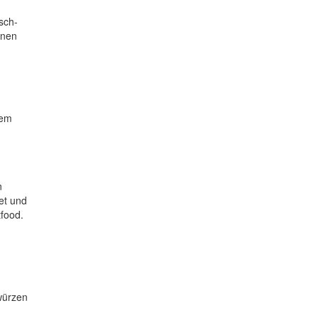
sch-
hnen
rem
n
et und
tfood.
würzen