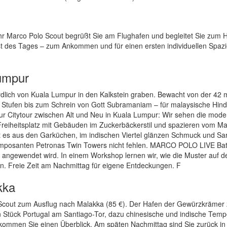
hr Marco Polo Scout begrüßt Sie am Flughafen und begleitet Sie zum H
Rest des Tages – zum Ankommen und für einen ersten individuellen Spaz
umpur
rdlich von Kuala Lumpur in den Kalkstein graben. Bewacht von der 42
Stufen bis zum Schrein von Gott Subramaniam – für malaysische Hind
uf zur Citytour zwischen Alt und Neu in Kuala Lumpur: Wir sehen die mod
reiheitsplatz mit Gebäuden im Zuckerbäckerstil und spazieren vom Mar
es aus den Garküchen, im indischen Viertel glänzen Schmuck und Sari
 imposanten Petronas Twin Towers nicht fehlen. MARCO POLO LIVE Bati
n angewendet wird. In einem Workshop lernen wir, wie die Muster auf de
n. Freie Zeit am Nachmittag für eigene Entdeckungen. F
kka
n Scout zum Ausflug nach Malakka (85 €). Der Hafen der Gewürzkrämer 
ein Stück Portugal am Santiago-Tor, dazu chinesische und indische Temp
 bekommen Sie einen Überblick. Am späten Nachmittag sind Sie zurück in