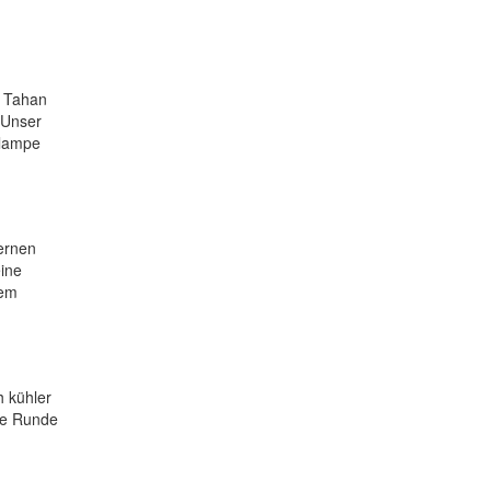
a Tahan
 Unser
nlampe
ernen
eine
dem
 kühler
ine Runde