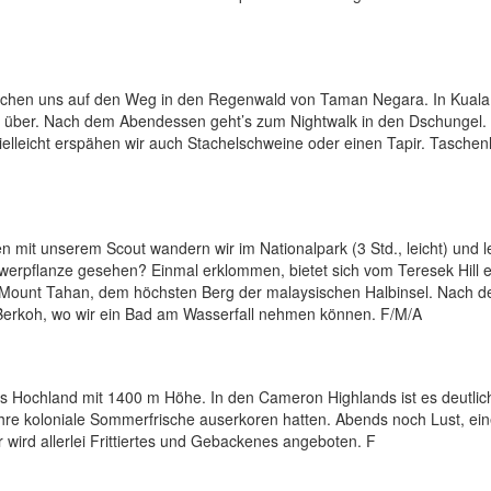
achen uns auf den Weg in den Regenwald von Taman Negara. In Kual
d über. Nach dem Abendessen geht’s zum Nightwalk in den Dschungel.
vielleicht erspähen wir auch Stachelschweine oder einen Tapir. Tasche
mit unserem Scout wandern wir im Nationalpark (3 Std., leicht) und l
gwerpflanze gesehen? Einmal erklommen, bietet sich vom Teresek Hill 
um Mount Tahan, dem höchsten Berg der malaysischen Halbinsel. Nach 
 Berkoh, wo wir ein Bad am Wasserfall nehmen können. F/M/A
Hochland mit 1400 m Höhe. In den Cameron Highlands ist es deutlich
 ihre koloniale Sommerfrische auserkoren hatten. Abends noch Lust, e
ird allerlei Frittiertes und Gebackenes angeboten. F