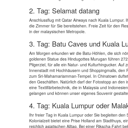
2. Tag: Selamat datang
Anschlussflug mit Qatar Airways nach Kuala Lumpur. I
die Zimmer für Sie bereitstehen. Freie Zeit für den 
in der malaysischen Metropole.
3. Tag: Batu Caves und Kuala L
Am Morgen erkunden wir die Batu-Höhlen, die sich nö
goldenen Statue des Hindugottes Murugan führen 272 
Pilgerziel, für alle ein Natur- und Kulturhingucker. A
Innenstadt mit Hochhäusern und Shoppingmalls, den F
zum Sri-Mahamariamman-Tempel. In Chinatown duftet 
den Geschäften. Natürlich darf der Fotostopp an den
eine Textilfärbetechnik, die in Malaysia und Indonesie
gelangen und können unser eigenes Souvenir gestalte
4. Tag: Kuala Lumpur oder Mala
Ihr freier Tag in Kuala Lumpur oder Sie begleiten de
Kolonialzeit bietet eine Prise Holland am Stadthuys, 
reichlich asiatischen Alltag. Bei einer Rikscha-Fahrt