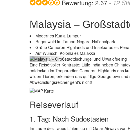
Bewertung:
2.67
-
12
St
Malaysia – Großstadt
Modernes Kuala Lumpur
Regenwald im Taman-Negara-Nationalpark
Malaysia –
Grüne Cameron Highlands und Inselparadies Pena
Auf Wunsch: Koloniales Malakka
Previous
Eine Reise voller Kontraste: Little India neben China
entdecken im Teeparadies Cameron Highlands das kul
wilden Tieren, erkunden das quirlige Georgetown und 
Abwechslungsreicher geht‘s nicht!
Reiseverlauf
1. Tag: Nach Südostasien
Im Laufe des Tages Linienflug mit Qatar Airways von F