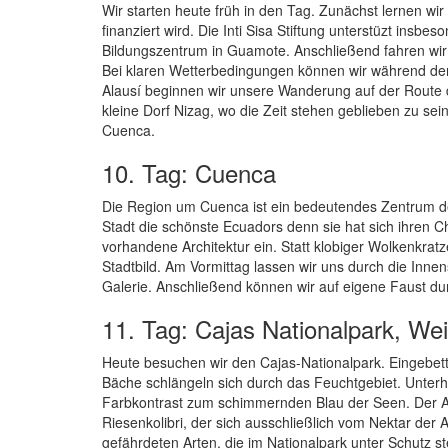
Wir starten heute früh in den Tag. Zunächst lernen wi
finanziert wird. Die Inti Sisa Stiftung unterstüzt in
Bildungszentrum in Guamote. Anschließend fahren wir 
Bei klaren Wetterbedingungen können wir während de
Alausí beginnen wir unsere Wanderung auf der Route d
kleine Dorf Nizag, wo die Zeit stehen geblieben zu s
Cuenca.
10. Tag: Cuenca
Die Region um Cuenca ist ein bedeutendes Zentrum des
Stadt die schönste Ecuadors denn sie hat sich ihren C
vorhandene Architektur ein. Statt klobiger Wolkenkra
Stadtbild. Am Vormittag lassen wir uns durch die Inn
Galerie. Anschließend können wir auf eigene Faust dur
11. Tag: Cajas Nationalpark, Wei
Heute besuchen wir den Cajas-Nationalpark. Eingebett
Bäche schlängeln sich durch das Feuchtgebiet. Unterh
Farbkontrast zum schimmernden Blau der Seen. Der A
Riesenkolibri, der sich ausschließlich vom Nektar der 
gefährdeten Arten, die im Nationalpark unter Schutz 