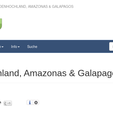
DENHOCHLAND, AMAZONAS & GALAPAGOS
 – Andenhochland,
as & Galapagos
n
Info
Suche
hland, Amazonas & Galapag