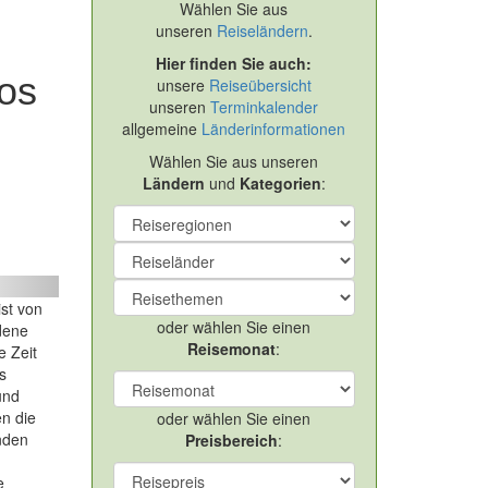
Wählen Sie aus
unseren
Reiseländern
.
Hier finden Sie auch:
os
unsere
Reiseübersicht
unseren
Terminkalender
allgemeine
Länderinformationen
Wählen Sie aus unseren
Ländern
und
Kategorien
:
ext
st von
oder wählen Sie einen
dene
Reisemonat
:
e Zeit
s
und
n die
oder wählen Sie einen
nden
Preisbereich
:
e