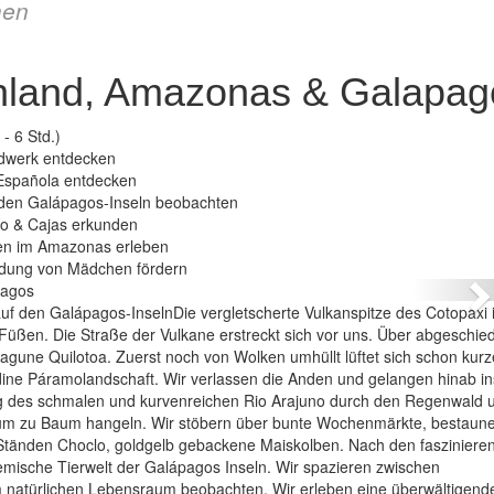
en
hland, Amazonas & Galapag
- 6 Std.)
dwerk entdecken
 Española entdecken
 den Galápagos-Inseln beobachten
zo & Cajas erkunden
ndenhochland, Amazonas & Galapagos
en im Amazonas erleben
ildung von Mädchen fördern
N
f den Galápagos-InselnDie vergletscherte Vulkanspitze des Cotopaxi i
ßen. Die Straße der Vulkane erstreckt sich vor uns. Über abgeschie
agune Quilotoa. Zuerst noch von Wolken umhüllt lüftet sich schon kurz
ndine Páramolandschaft. Wir verlassen die Anden und gelangen hinab in
g des schmalen und kurvenreichen Rio Arajuno durch den Regenwald 
aum zu Baum hangeln. Wir stöbern über bunte Wochenmärkte, bestaune
Ständen Choclo, goldgelb gebackene Maiskolben. Nach den fasziniere
mische Tierwelt der Galápagos Inseln. Wir spazieren zwischen
m natürlichen Lebensraum beobachten. Wir erleben eine überwältigend