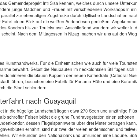
r das Gemeindeprojekt Inti Sisa kennen, welches durch unsere Unterkun
sbesondere junge Mädchen und Frauen mit verschiedenen Workshops in ei
parallel zur ehemaligen Zugstrecke durch idyllische Landschaften nach
r Fahrt einen Blick auf die weißen Andenriesen genießen. Angekomme
es Kondors bis zur Teufelsnase. Anschließend wandern wir weiter in 
ein scheint. Nach dem Mittagessen in Nizag machen wir uns auf den We
 Kunsthandwerks. Für die Einheimischen wie auch für viele Touristen 
harme bewahrt. Selbst die Neubauten im neokolonialen Stil fügen sich i
tzer dominieren die blauen Kuppeln der neuen Kathedrale (Catedral Nue
enstadt führen, besuchen eine Fabrik für Panama-Hüte und eine Keramik
ch die Stadt schlendern.
terfahrt nach Guayaquil
et in die hügelige Landschaft liegen etwa 270 Seen und unzählige Flü
alb schroffer Felsen bildet die grüne Tundravegetation einen schönen
ndenkondor, dessen Flügelspannweite über drei Meter betragen kann,
Agavenblüten ernährt, sind nur zwei der vielen endemischen und teilwe
stehen. Wir erkunden den Nationalpark und umrunden eine Lagune. Spä