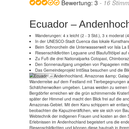
Bewertung:
3
-
16
Stimm
Ecuador – Andenhoc
Wanderungen: 4 x leicht (2 - 3 Std.), 3 x moderat (4 
In der UNESCO-Stadt Cuenca das lokale Kunsthan
Beim Schnorcheln die Unterwasserwelt vor Isla La
Riesenschildkröten Leguane und Blaufußtölpel auf
Zu Fuß die drei Nationalparks Cotopaxi, Chimbora
Ecuador – A
Den Sonnenaufgang umgeben von Papageien mitt
Das Gemeindeprojekt IntiSisa besuchen und die B
Previous
Wanderreise auf dem Festland mit Tierbegegnungen au
Schäfchenwolken umgeben. Lamas weiden zu seinen Fü
Bergdörfer erreichen wir die grün schimmernde Kraterl
später der Himmel und macht den Blick frei auf die a
Amazonas-Gebiet. Mit dem Kanu schippern wir entlan
beobachten die Kapuzineräffchen, wie sie sich von B
Webtechnik der indigenen Frauen und kosten an den 
Erlebnissen im Andenhochland begeistert uns die ende
Riesenschildkröten und können diese hautnah in ihre