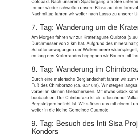
Cotopaxi. Nach unserem Spaziergang am See unterneh
Immer wieder schweifen unsere Blicke auf den formvo
Nachmittag fahren wir weiter nach Lasso zu unserer Un
7. Tag: Wanderung um die Krate
Am Morgen fahren wir zur Kraterlagune Quilotoa (3.8
Durchmesser von 3 km hat. Aufgrund des mineralhalti
Schattenbewegungen der Wolkenmeere widerspiegelt, 
entlang des Kraterrandes begegnen wir Bauern mit ih
8. Tag: Wanderung im Chimbora
Durch eine malerische Berglandschaft fahren wir zum 
Fuß des Chimborazo (ca. 6.310m). Wir steigen langsa
vorbei an kleinen Gletscherseen. Mit etwas Glück könn
beobachten. Der Chimborazo ist ein erloschener Vulkan 
Bergsteigern beliebt ist. Wir stärken uns mit einem 
weiter in die kleine Gemeinde Guamote.
9. Tag: Besuch des Inti Sisa Pr
Kondors