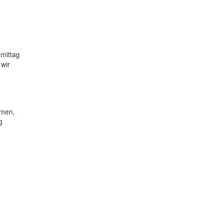
mittag
wir
mmen,
g