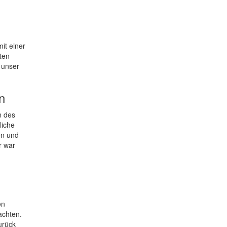
it einer
ten
 unser
n
n des
liche
en und
r war
en
achten.
urück