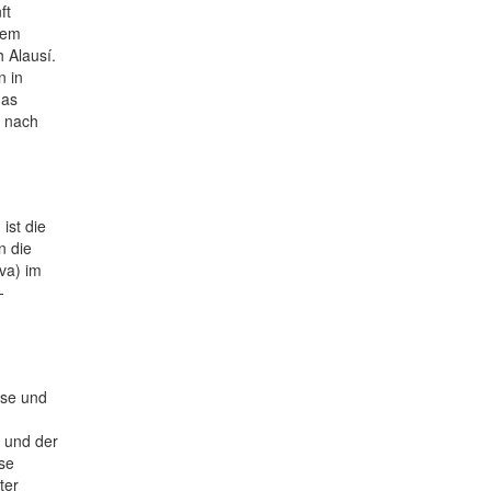
ft
nem
 Alausí.
n in
das
g nach
ist die
n die
va) im
-
sse und
 und der
ise
ter