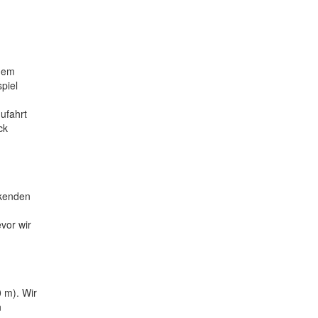
 dem
piel
ufahrt
ck
ckenden
vor wir
 m). Wir
n