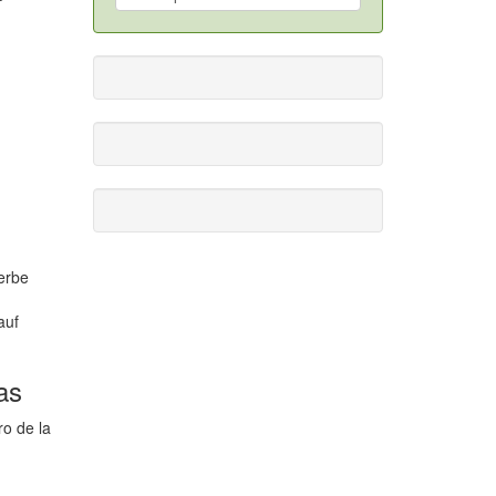
erbe
auf
as
ro de la