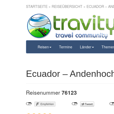
STARTSEITE
»
REISEÜBERSICHT
» ECUADOR – AN
Ecuador
Amazon
Reisen
Termine
Länder
Theme
Ecuador – Andenhoc
Reisenummer
76123