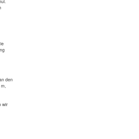
ui.
n
ie
ung
 an den
 m,
 wir