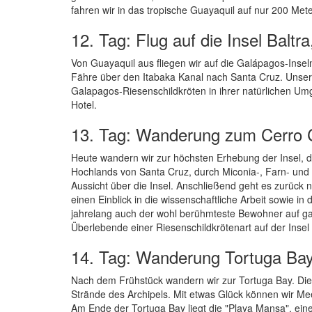
fahren wir in das tropische Guayaquil auf nur 200 Met
12. Tag: Flug auf die Insel Baltr
Von Guayaquil aus fliegen wir auf die Galápagos-Inseln
Fähre über den Itabaka Kanal nach Santa Cruz. Unser
Galapagos-Riesenschildkröten in ihrer natürlichen U
Hotel.
13. Tag: Wanderung zum Cerro C
Heute wandern wir zur höchsten Erhebung der Insel, d
Hochlands von Santa Cruz, durch Miconia-, Farn- und
Aussicht über die Insel. Anschließend geht es zurück
einen Einblick in die wissenschaftliche Arbeit sowie
jahrelang auch der wohl berühmteste Bewohner auf g
Überlebende einer Riesenschildkrötenart auf der Insel
14. Tag: Wanderung Tortuga Bay, 
Nach dem Frühstück wandern wir zur Tortuga Bay. Diese
Strände des Archipels. Mit etwas Glück können wir M
Am Ende der Tortuga Bay liegt die "Playa Mansa", e