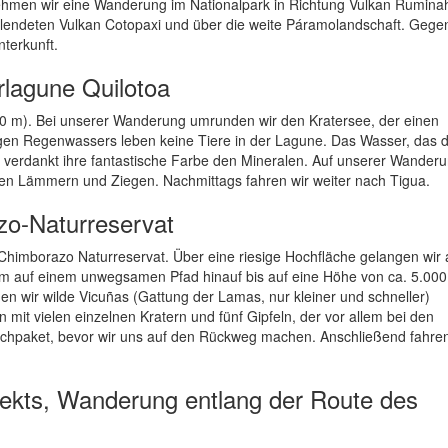
men wir eine Wanderung im Nationalpark in Richtung Vulkan Ruminah
llendeten Vulkan Cotopaxi und über die weite Páramolandschaft. Gege
terkunft.
rlagune Quilotoa
00 m). Bei unserer Wanderung umrunden wir den Kratersee, der einen
gen Regenwassers leben keine Tiere in der Lagune. Das Wasser, das d
verdankt ihre fantastische Farbe den Mineralen. Auf unserer Wander
ren Lämmern und Ziegen. Nachmittags fahren wir weiter nach Tigua.
zo-Naturreservat
Chimborazo Naturreservat. Über eine riesige Hochfläche gelangen wir
m auf einem unwegsamen Pfad hinauf bis auf eine Höhe von ca. 5.000
en wir wilde Vicuñas (Gattung der Lamas, nur kleiner und schneller)
mit vielen einzelnen Kratern und fünf Gipfeln, der vor allem bei den
Lunchpaket, bevor wir uns auf den Rückweg machen. Anschließend fahren
ojekts, Wanderung entlang der Route des