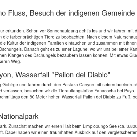
uno Fluss, Besuch der indigenen Gemeinde
ur erkunden. Schon vor Sonnenaufgang geht's los und wir fahren mit
m die farbenprächtigen Tiere zu beobachten. Nach diesem Naturschaus
 die Kultur der indigenen Familien eintauchen und zusammen mit ihnen
 Dschungels. Danach geht es zu einer Lagune, wo wir uns bei einer Kan
chen Klängen des Dschungels bezaubern lassen können. Mit etwas Glü
nseren Weg.
on, Wasserfall "Pailon del Diablo"
ng Gebirge und fahren durch den Pastaza Canyon mit seinen beeindru
 verlassen, besuchen wir die Tierauffangstation Yanacocha bei Puyo.
achmittags den 80 Meter hohen Wasserfall Pailon del Diablo zu Fuß, be
Nationalpark
park. Zunächst machen wir einen Halt beim Limpiopungo See (ca. 3.800
. Dabei haben wir einen traumhaften Ausblick auf den vergletscherte