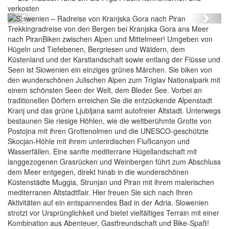
verkosten
Previous
Next
Trekkingradreise von den Bergen bei Kranjska Gora ans Meer
nach PiranBiken zwischen Alpen und Mittelmeer! Umgeben von
Hügeln und Tiefebenen, Bergriesen und Wäldern, dem
Küstenland und der Karstlandschaft sowie entlang der Flüsse und
Seen ist Slowenien ein einziges grünes Märchen. Sie biken von
den wunderschönen Julischen Alpen zum Triglav Nationalpark mit
einem schönsten Seen der Welt, dem Bleder See. Vorbei an
traditionellen Dörfern erreichen Sie die entzückende Alpenstadt
Kranj und das grüne Ljubljana samt autofreier Altstadt. Unterwegs
bestaunen Sie riesige Höhlen, wie die weltberühmte Grotte von
Postojna mit ihren Grottenolmen und die UNESCO-geschützte
Skocjan-Höhle mit ihrem unterirdischen Flußcanyon und
Wasserfällen. Eine sanfte mediterrane Hügellandschaft mit
langgezogenen Grasrücken und Weinbergen führt zum Abschluss
dem Meer entgegen, direkt hinab in die wunderschönen
Küstenstädte Muggia, Strunjan und Piran mit ihrem malerischen
mediterranen Altstadtflair. Hier freuen Sie sich nach Ihren
Aktivitäten auf ein entspannendes Bad in der Adria. Slowenien
strotzt vor Ursprünglichkeit und bietet vielfältiges Terrain mit einer
Kombination aus Abenteuer, Gastfreundschaft und Bike-Spaß!