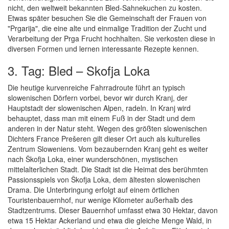
nicht, den weltweit bekannten Bled-Sahnekuchen zu kosten.
Etwas später besuchen Sie die Gemeinschaft der Frauen von
"Prgarija", die eine alte und einmalige Tradition der Zucht und
Verarbeitung der Prga Frucht hochhalten. Sie verkosten diese in
diversen Formen und lernen interessante Rezepte kennen.
3. Tag: Bled – Skofja Loka
Die heutige kurvenreiche Fahrradroute führt an typisch
slowenischen Dörfern vorbei, bevor wir durch Kranj, der
Hauptstadt der slowenischen Alpen, radeln. In Kranj wird
behauptet, dass man mit einem Fuß in der Stadt und dem
anderen in der Natur steht. Wegen des größten slowenischen
Dichters France Prešeren gilt dieser Ort auch als kulturelles
Zentrum Sloweniens. Vom bezaubernden Kranj geht es weiter
nach Škofja Loka, einer wunderschönen, mystischen
mittelalterlichen Stadt. Die Stadt ist die Heimat des berühmten
Passionsspiels von Škofja Loka, dem ältesten slowenischen
Drama. Die Unterbringung erfolgt auf einem örtlichen
Touristenbauernhof, nur wenige Kilometer außerhalb des
Stadtzentrums. Dieser Bauernhof umfasst etwa 30 Hektar, davon
etwa 15 Hektar Ackerland und etwa die gleiche Menge Wald, in