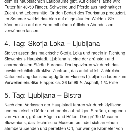
dem es hauptsächlich Laubbäume gibt. Auf dieser Fläche wird
Futter für 40-50 Rinder, Schweine und Pferde aus nachhaltiger
Zucht und Lebensmittel für den Bedarf des Tourismus produziert.
Im Sommer weidet das Vieh auf eingezäunten Weiden. Sie
können sich auf der Farm mit einem örtlichen Abendessen
verwöhnen lassen.
4. Tag: Skofja Loka – Ljubljana
Sie verlassen das malerische Škofja Loka und radeln in Richtung
Sloweniens Hauptstadt. Ljubljana ist eine der grünsten und
charmantesten Städte Europas. Dort spazieren wir durch das
unwiderstehlich attraktive Zentrum, das autofrei ist. Zahlreiche
Cafés entlang des smaragdgrünen Flusses Ljubljanica laden zum
Verweilen ein.Bike-Etappe: ca. 36 km99 % Asphalt, 1 % Piste
5. Tag: Ljubljana – Bistra
Nach dem Verlassen der Hauptstadt fahren wir durch idyllische
und malerische Dörfer und radeln auf ruhigen Straßen, umgeben
von Feldern, grünen Hügeln und Höfen. Das größte Museum
Sloweniens, das Technische Museum befindet sich an einem
atemberaubenden und perfekten Ort, nur wenige Kilometer von