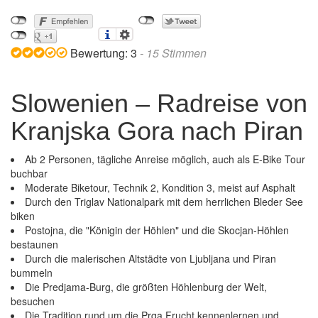
Bewertung:
3
-
15
Stimmen
Slowenien – Radreise von
Kranjska Gora nach Piran
Ab 2 Personen, tägliche Anreise möglich, auch als E-Bike Tour
buchbar
Moderate Biketour, Technik 2, Kondition 3, meist auf Asphalt
Durch den Triglav Nationalpark mit dem herrlichen Bleder See
biken
Postojna, die "Königin der Höhlen" und die Skocjan-Höhlen
bestaunen
Durch die malerischen Altstädte von Ljubljana und Piran
bummeln
Die Predjama-Burg, die größten Höhlenburg der Welt,
besuchen
Slowenien – Radreise von Kranjska Gora nach
Die Tradition rund um die Prga Frucht kennenlernen und
Piran