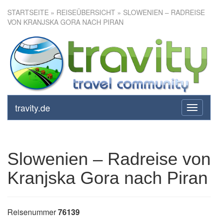
STARTSEITE
»
REISEÜBERSICHT
» SLOWENIEN – RADREISE
VON KRANJSKA GORA NACH PIRAN
Slowenien – Radreise von
Kranjska Gora nach Piran
travity.de
toggle
navigati
Slowenien – Radreise von
Kranjska Gora nach Piran
Reisenummer
76139