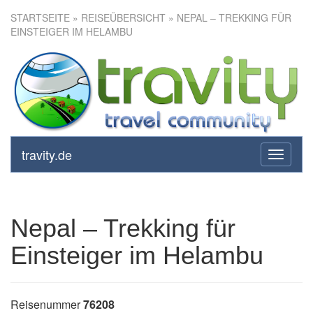
STARTSEITE
»
REISEÜBERSICHT
» NEPAL – TREKKING FÜR
EINSTEIGER IM HELAMBU
Nepal – Trekking für Einsteiger
im Helambu
travity.de
toggle
navigati
Nepal – Trekking für
Einsteiger im Helambu
Reisenummer
76208