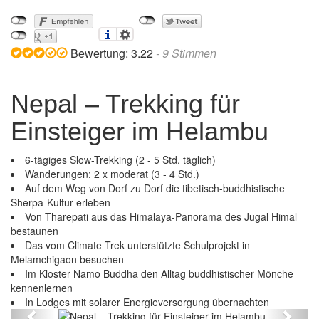
Bewertung:
3.22
-
9
Stimmen
Nepal – Trekking für
Einsteiger im Helambu
6-tägiges Slow-Trekking (2 - 5 Std. täglich)
Wanderungen: 2 x moderat (3 - 4 Std.)
Auf dem Weg von Dorf zu Dorf die tibetisch-buddhistische
Sherpa-Kultur erleben
Von Tharepati aus das Himalaya-Panorama des Jugal Himal
bestaunen
Das vom Climate Trek unterstützte Schulprojekt in
Melamchigaon besuchen
Im Kloster Namo Buddha den Alltag buddhistischer Mönche
kennenlernen
Nepal – Trekking für Einsteiger im Helambu
In Lodges mit solarer Energieversorgung übernachten
Previous
Next