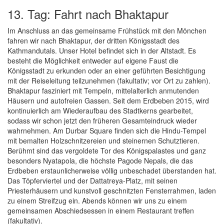
13. Tag: Fahrt nach Bhaktapur
Im Anschluss an das gemeinsame Frühstück mit den Mönchen
fahren wir nach Bhaktapur, der dritten Königsstadt des
Kathmandutals. Unser Hotel befindet sich in der Altstadt. Es
besteht die Möglichkeit entweder auf eigene Faust die
Königsstadt zu erkunden oder an einer geführten Besichtigung
mit der Reiseleitung teilzunehmen (fakultativ; vor Ort zu zahlen).
Bhaktapur fasziniert mit Tempeln, mittelalterlich anmutenden
Häusern und autofreien Gassen. Seit dem Erdbeben 2015, wird
kontinuierlich am Wiederaufbau des Stadtkerns gearbeitet,
sodass wir schon jetzt den früheren Gesamteindruck wieder
wahrnehmen. Am Durbar Square finden sich die Hindu-Tempel
mit bemalten Holzschnitzereien und steinernen Schutztieren.
Berühmt sind das vergoldete Tor des Königspalastes und ganz
besonders Nyatapola, die höchste Pagode Nepals, die das
Erdbeben erstaunlicherweise völlig unbeschadet überstanden hat.
Das Töpferviertel und der Dattatreya-Platz, mit seinen
Priesterhäusern und kunstvoll geschnitzten Fensterrahmen, laden
zu einem Streifzug ein. Abends können wir uns zu einem
gemeinsamen Abschiedsessen in einem Restaurant treffen
(fakultativ).