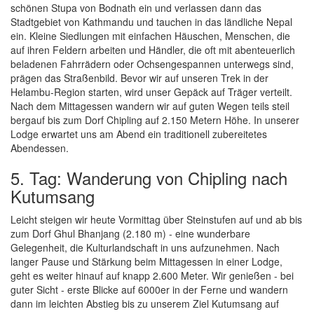
schönen Stupa von Bodnath ein und verlassen dann das
Stadtgebiet von Kathmandu und tauchen in das ländliche Nepal
ein. Kleine Siedlungen mit einfachen Häuschen, Menschen, die
auf ihren Feldern arbeiten und Händler, die oft mit abenteuerlich
beladenen Fahrrädern oder Ochsengespannen unterwegs sind,
prägen das Straßenbild. Bevor wir auf unseren Trek in der
Helambu-Region starten, wird unser Gepäck auf Träger verteilt.
Nach dem Mittagessen wandern wir auf guten Wegen teils steil
bergauf bis zum Dorf Chipling auf 2.150 Metern Höhe. In unserer
Lodge erwartet uns am Abend ein traditionell zubereitetes
Abendessen.
5. Tag: Wanderung von Chipling nach
Kutumsang
Leicht steigen wir heute Vormittag über Steinstufen auf und ab bis
zum Dorf Ghul Bhanjang (2.180 m) - eine wunderbare
Gelegenheit, die Kulturlandschaft in uns aufzunehmen. Nach
langer Pause und Stärkung beim Mittagessen in einer Lodge,
geht es weiter hinauf auf knapp 2.600 Meter. Wir genießen - bei
guter Sicht - erste Blicke auf 6000er in der Ferne und wandern
dann im leichten Abstieg bis zu unserem Ziel Kutumsang auf