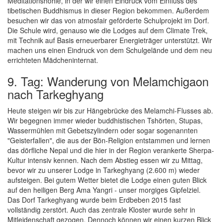
Meditationshöhle, in der wir einen Eindruck vom Einfluss des
tibetischen Buddhismus in dieser Region bekommen. Außerdem
besuchen wir das von atmosfair geförderte Schulprojekt im Dorf.
Die Schule wird, genauso wie die Lodges auf dem Climate Trek,
mit Technik auf Basis erneuerbarer Energieträger unterstützt. Wir
machen uns einen Eindruck von dem Schulgelände und dem neu
errichteten Mädcheninternat.
9. Tag: Wanderung von Melamchigaon
nach Tarkeghyang
Heute steigen wir bis zur Hängebrücke des Melamchi-Flusses ab.
Wir begegnen immer wieder buddhistischen Tshörten, Stupas,
Wassermühlen mit Gebetszylindern oder sogar sogenannten
"Geisterfallen", die aus der Bön-Religion entstammen und lernen
das dörfliche Nepal und die hier in der Region verankerte Sherpa-
Kultur intensiv kennen. Nach dem Abstieg essen wir zu Mittag,
bevor wir zu unserer Lodge in Tarkeghyang (2.600 m) wieder
aufsteigen. Bei gutem Wetter bietet die Lodge einen guten Blick
auf den heiligen Berg Ama Yangri - unser morgiges Gipfelziel.
Das Dorf Tarkeghyang wurde beim Erdbeben 2015 fast
vollständig zerstört. Auch das zentrale Kloster wurde sehr in
Mitleidenschaft gezogen. Dennoch können wir einen kurzen Blick