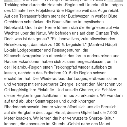
Trekkingreise durch die Helambu-Region mit Unterkunft in Lodges
des Climate-Trek-ProjektesGrüne Hügel so weit das Auge reicht.
Auf den Terrassenfeldern steht der Buchweizen in weißer Blüte,
Orchideen schmücken die Baumstämme im mystischen
Nebelwald. Und in der Ferne türmen sich die Bergriesen auf wie
Wächter über die Natur. Wir befinden uns auf dem Climate Trek.
Doch was ist das genau? "Ein innovatives, zukunftsweisendes
Reisekonzept, das mich zu 100 % begeistert." (Manfred Häupl)
Lokale Lodgebesitzer und Reiseagenturen, die
Klimaschutzorganisation atmosfair, das forum anders reisen und
Hauser Exkursionen haben sich zusammengeschlossen, um in
der Helambu-Region einen Trekkingpfad wieder aufleben zu
lassen, nachdem das Erdbeben 2015 die Region schwer
erschüttert hat. Der Wiederaufbau der Lodges, erdbebensicher
und versorgt mit erneuerbarer Energie, sichert den Menschen vor
Ort langfristig ihre Einkünfte. Und uns die Chance, die Schätze
dieser Region in gemächlichem Tempo zu erkunden. Wir wandern
auf und ab, über Steintreppen und durch knorrigen
Rhododendronwald. Immer wieder öffnet sich uns die Fernsicht
auf die Bergkette des Jugal Himal, dessen Gipfel fast die 7.000
Meter knacken. Wir lernen die hier verwurzelte Sherpa-Kultur
kennen, die ansonsten im Khumbu-Gebiet nahe des Mount