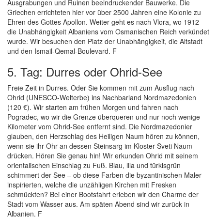
Ausgrabungen und Ruinen beeindruckender Bauwerke. Die
Griechen errichteten hier vor über 2500 Jahren eine Kolonie zu
Ehren des Gottes Apollon. Weiter geht es nach Vlora, wo 1912
die Unabhängigkeit Albaniens vom Osmanischen Reich verkündet
wurde. Wir besuchen den Platz der Unabhängigkeit, die Altstadt
und den Ismail-Qemal-Boulevard. F
5. Tag: Durres oder Ohrid-See
Freie Zeit in Durres. Oder Sie kommen mit zum Ausflug nach
Ohrid (UNESCO-Welterbe) ins Nachbarland Nordmazedonien
(120 €). Wir starten am frühen Morgen und fahren nach
Pogradec, wo wir die Grenze überqueren und nur noch wenige
Kilometer vom Ohrid-See entfernt sind. Die Nordmazedonier
glauben, den Herzschlag des Heiligen Naum hören zu können,
wenn sie ihr Ohr an dessen Steinsarg im Kloster Sveti Naum
drücken. Hören Sie genau hin! Wir erkunden Ohrid mit seinem
orientalischen Einschlag zu Fuß. Blau, lila und türkisgrün
schimmert der See – ob diese Farben die byzantinischen Maler
inspirierten, welche die unzähligen Kirchen mit Fresken
schmückten? Bei einer Bootsfahrt erleben wir den Charme der
Stadt vom Wasser aus. Am späten Abend sind wir zurück in
Albanien. F