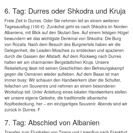
6. Tag: Durres oder Shkodra und Kruja
Freie Zeit in Durres. Oder Sie nehmen teil an einem weiteren
Tagesausflug (100 €). Zunächst geht es nach Shkodra im Norden
Albaniens, mit Blick auf den Skutari-See. Auf einem felsigen Hügel
bewundern wir das wichtigste Denkmal von Shkodra: Die Burg
von Rozafa. Nach dem Besuch des Burgviertels haben wir die
Gelegenheit, die Leaden-Moschee zu entdecken und spazieren
durch die Gassen der Altstadt. Auf dem Rückweg nach Durres
halten wir am charmanten Bergstädtchen Kruja. Unsere
Reiseleitung lässt mit seinen Geschichten den Befreiungskampf
gegen die Osmanen wieder aufleben. Auf dem Basar ist man
immer busy: Wir schauen den Handwerkern über die Schulter,
feilschen um Souvenirs und nehmen an einem besonderen
Workshop teil. Unter Anleitung eines lokalen Handwerkers stellen
wir unsere eigene Qeleshe, die traditionelle albanische
Kopfbedeckung, her – ein einzigartiges Souvenir. Abends sind wir
zurück in Durres. F
7. Tag: Abschied von Albanien
Transfer zum Flughafen von Tirana und Linienflug nach Frankfurt.