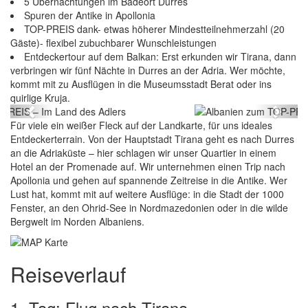
5 Übernachtungen im Badeort Durres
Spuren der Antike in Apollonia
TOP-PREIS dank- etwas höherer Mindestteilnehmerzahl (20
Gäste)- flexibel zubuchbarer Wunschleistungen
Entdeckertour auf dem Balkan: Erst erkunden wir Tirana, dann
verbringen wir fünf Nächte in Durres an der Adria. Wer möchte,
kommt mit zu Ausflügen in die Museumsstadt Berat oder ins
Albanien zum TOP-PREIS – Im Land des Adlers
quirlige Kruja.
Previous
Next
Für viele ein weißer Fleck auf der Landkarte, für uns ideales
Entdeckerterrain. Von der Hauptstadt Tirana geht es nach Durres
an die Adriaküste – hier schlagen wir unser Quartier in einem
Hotel an der Promenade auf. Wir unternehmen einen Trip nach
Apollonia und gehen auf spannende Zeitreise in die Antike. Wer
Lust hat, kommt mit auf weitere Ausflüge: in die Stadt der 1000
Fenster, an den Ohrid-See in Nordmazedonien oder in die wilde
Bergwelt im Norden Albaniens.
Reiseverlauf
1. Tag: Flug nach Tirana