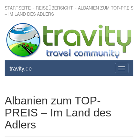
STARTSEITE
»
REISEÜBERSICHT
» ALBANIEN ZUM TOP-PREIS
– IM LAND DES ADLERS
Albanien zum TOP-PREIS – Im
Land des Adlers
travity.de
toggle
navigati
Albanien zum TOP-
PREIS – Im Land des
Adlers