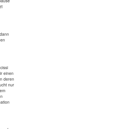
spause
zt
 dann
uen
cissi
ir einen
an deren
ucht nur
nem
en
mation