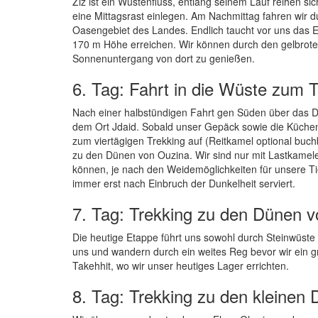
Ziz ist ein Wüstenfluss, entlang seinem Lauf reihen sic
eine Mittagsrast einlegen. Am Nachmittag fahren wir d
Oasengebiet des Landes. Endlich taucht vor uns das E
170 m Höhe erreichen. Wir können durch den gelbrot
Sonnenuntergang von dort zu genießen.
6. Tag: Fahrt in die Wüste zum 
Nach einer halbstündigen Fahrt gen Süden über das Do
dem Ort Jdaid. Sobald unser Gepäck sowie die Küchen- 
zum viertägigen Trekking auf (Reitkamel optional buc
zu den Dünen von Ouzina. Wir sind nur mit Lastkamel
können, je nach den Weidemöglichkeiten für unsere Ti
immer erst nach Einbruch der Dunkelheit serviert.
7. Tag: Trekking zu den Dünen v
Die heutige Etappe führt uns sowohl durch Steinwüste
uns und wandern durch ein weites Reg bevor wir ein g
Takehhit, wo wir unser heutiges Lager errichten.
8. Tag: Trekking zu den kleine