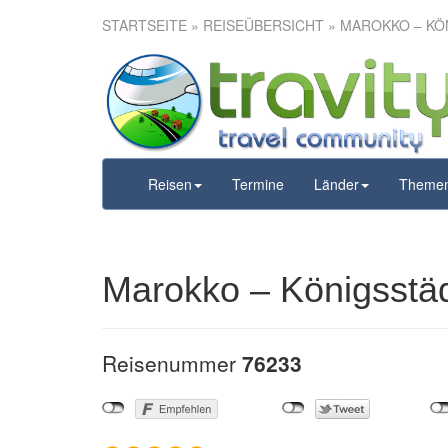
STARTSEITE
»
REISEÜBERSICHT
» MAROKKO – KÖ
Marokko
Kara
Reisen
Termine
Länder
Theme
Marokko – Königsstä
Reisenummer
76233