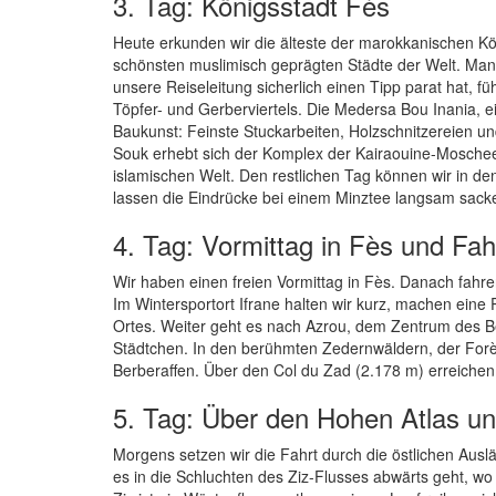
3. Tag: Königsstadt Fès
Heute erkunden wir die älteste der marokkanischen Kön
schönsten muslimisch geprägten Städte der Welt. Man s
unsere Reiseleitung sicherlich einen Tipp parat hat, f
Töpfer- und Gerberviertels. Die Medersa Bou Inania, 
Baukunst: Feinste Stuckarbeiten, Holzschnitzereien u
Souk erhebt sich der Komplex der Kairaouine-Moschee 
islamischen Welt. Den restlichen Tag können wir in de
lassen die Eindrücke bei einem Minztee langsam sack
4. Tag: Vormittag in Fès und Fah
Wir haben einen freien Vormittag in Fès. Danach fahren
Im Wintersportort Ifrane halten wir kurz, machen eine
Ortes. Weiter geht es nach Azrou, dem Zentrum des B
Städtchen. In den berühmten Zedernwäldern, der For
Berberaffen. Über den Col du Zad (2.178 m) erreichen w
5. Tag: Über den Hohen Atlas 
Morgens setzen wir die Fahrt durch die östlichen Ausl
es in die Schluchten des Ziz-Flusses abwärts geht, w