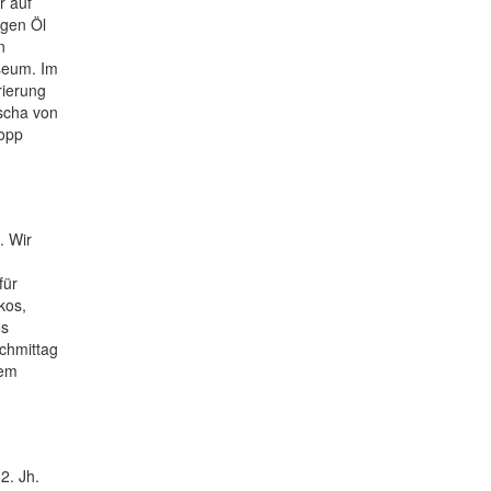
r auf
agen Öl
n
seum. Im
rierung
ascha von
topp
. Wir
für
kos,
es
achmittag
nem
2. Jh.