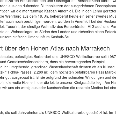
ren bizarren Erosionsformen und Oasengärten. Anschließend fahren wi
erden aus den duftenden Blütenblättern der ausgedehnten Rosenplant
htigen wir die mehrtürmige Kasbah Amerhidil. Die in den Lehm geritzte
. Die Wehrburg aus dem 18. Jh. beherbergt heute ein sehenswertes Mu
äter auch noch besichtigen werden, wurden in Amerhidil bei der Restau
t. Taourirt, der einstige Wohnsitz des Berberfürsten El Glaoui und P
ichteten Wohnanlagen im Süden des Landes und sicherlich einen Fotos
unsere einfache Unterkunft im Kasbah-Stil.
rt über den Hohen Atlas nach Marrakech
bautes, befestigtes Berberdorf und UNESCO-Weltkulturerbe seit 1987
und Gemeinschaftsspeichern, dass ein hervorragendes Beispiel
die ihn umgebende, grandiose Wüstenlandschaft dienten oft als Kulisse 
Tizi-n'Tichka-Passes (2.260 m), dem höchsten befahrbaren Pass Marok
ehr gut ausgebaut ist, ist sie aufgrund der schmalen Windungen und d
 in die weite Ebene in der die letzte unserer Königsstädte liegt. Am N
n wir uns ein wenig aus oder kundschaften die rosarote Medina bei ei
h, die seit Jahrzehnten als UNESCO-Weltkulturerbe geschützt ist. Im 1