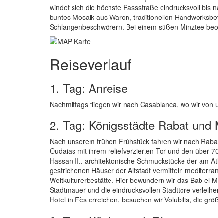
windet sich die höchste Passstraße eindrucksvoll bis n
buntes Mosaik aus Waren, traditionellen Handwerksbe
Schlangenbeschwörern. Bei einem süßen Minztee beob
Reiseverlauf
1. Tag: Anreise
Nachmittags fliegen wir nach Casablanca, wo wir von
2. Tag: Königsstädte Rabat und 
Nach unserem frühen Frühstück fahren wir nach Rabat
Oudaias mit ihrem reliefverzierten Tor und den übe
Hassan II., architektonische Schmuckstücke der am A
gestrichenen Häuser der Altstadt vermitteln mediter
Weltkulturerbestätte. Hier bewundern wir das Bab el 
Stadtmauer und die eindrucksvollen Stadttore verleih
Hotel in Fès erreichen, besuchen wir Volubilis, die g