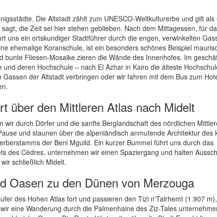
igsstädte. Die Altstadt zählt zum UNESCO-Weltkulturerbe und gilt als 
agt, die Zeit sei hier stehen geblieben. Nach dem Mittagessen, für d
ührt uns ein ortskundiger Stadtführer durch die engen, verwinkelten Ga
eine ehemalige Koranschule, ist ein besonders schönes Beispiel mauris
nd bunte Fliesen-Mosaike zieren die Wände des Innenhofes. Im geschäf
und deren Hochschule – nach El Azhar in Kairo die älteste Hochschul
n Gassen der Altstadt verbringen oder wir fahren mit dem Bus zum Hot
en.
rt über den Mittleren Atlas nach Midelt
 wir durch Dörfer und die sanfte Berglandschaft des nördlichen Mittler
 Pause und staunen über die alpenländisch anmutende Architektur des 
erberstamms der Beni Mguild. Ein kurzer Bummel führt uns durch das
èts des Cèdres, unternehmen wir einen Spaziergang und halten Aussc
ir schließlich Midelt.
und Oasen zu den Dünen von Merzouga
äufer des Hohen Atlas fort und passieren den Tizi n'Talrhemt (1.907 m)
o wir eine Wanderung durch die Palmenhaine des Ziz-Tales unternehme