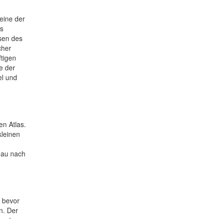
eine der
as
ssen des
cher
tigen
e der
el und
en Atlas.
kleinen
hau nach
, bevor
n. Der