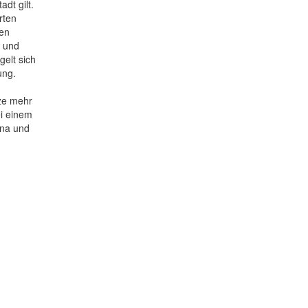
dt gilt.
rten
hen
k und
gelt sich
ung.
ze mehr
ei einem
ina und