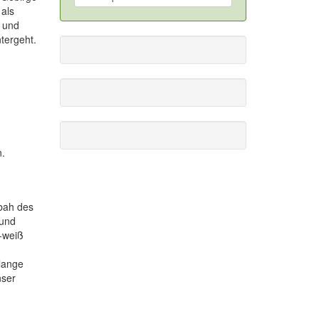
 als
n und
tergeht.
n.
sbah des
 und
-weiß
 lange
nser