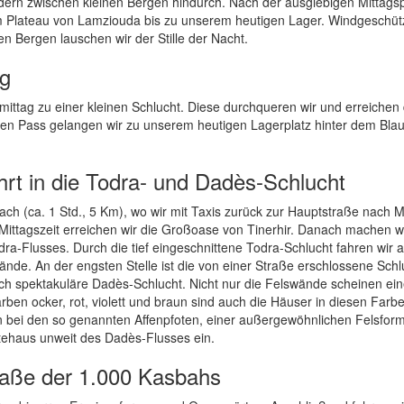
dern zwischen kleinen Bergen hindurch. Nach der ausgiebigen Mittag
m Plateau von Lamziouda bis zu unserem heutigen Lager. Windgeschüt
 Bergen lauschen wir der Stille der Nacht.
rg
ttag zu einer kleinen Schlucht. Diese durchqueren wir und erreichen
en Pass gelangen wir zu unserem heutigen Lagerplatz hinter dem Bla
hrt in die Todra- und Dadès-Schlucht
h (ca. 1 Std., 5 Km), wo wir mit Taxis zurück zur Hauptstraße nach M
Mittagszeit erreichen wir die Großoase von Tinerhir. Danach machen w
ra-Flusses. Durch die tief eingeschnittene Todra-Schlucht fahren wir 
nde. An der engsten Stelle ist die von einer Straße erschlossene Schl
ftlich spektakuläre Dadès-Schlucht. Nicht nur die Felswände scheinen ei
rben ocker, rot, violett und braun sind auch die Häuser in diesen Farb
en bei den so genannten Affenpfoten, einer außergewöhnlichen Felsfor
stehaus unweit des Dadès-Flusses ein.
raße der 1.000 Kasbahs