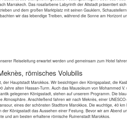
ach Marrakech. Das rosafarbene Labyrinth der Altstadt präsentiert sich
trieben und dem großen Marktplatz mit seinen Gauklern, Schausteller
achten wir das lebendige Treiben, während die Sonne am Horizont un
 unserer Reiseleitung erwartet werden und gemeinsam zum Hotel fahre
Meknès, römisches Volubilis
, der Hauptstadt Marokkos. Wir besichtigen den Königspalast, die Ka
r 700 Jahre alten Hassan-Turm. Auch das Mausoleum von Mohammed V.
tlantik gelegenen Königsstadt, stehen auf unserem Programm. Die blau
rane Atmosphäre. Anschließend fahren wir nach Meknès, einer UNESCO-
Mansour, eines der schönsten Stadttore Marokkos. Die wuchtige, 40 km
en der Königsstadt das Aussehen einer Festung. Bevor wir am Abend u
rößte und am besten erhaltene römische Ruinenstadt Marokkos.