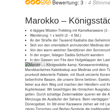
Bewertung:
3
-
4
Stimm
Marokko – Königsstä
4-tägiges Wüsten-Trekking mit Kamelkarawane (3 - 6
Wanderung: 1 x leicht (2 - 4 Std.)
An der Straße der Tausend Kasbahs das Geheimni
Sich von den orientalisch anmutenden Medinas der
Von den warm-weichen Sanddünen den Sonnenunt
Marokko 
In der engen, felsigen Dadès-Schlucht wandern
In den Gassen von Fès dem Hufgeklapper der Last
Previous
Marokkanisches Kaleidoskop aus Medinas und dem Ta
prunkvoll dekorierte Paläste, mit Stuck verzierte Kor
farbenfrohe Basare, die unsere Sinne betören. Eselshu
lieber aus dem Weg und machen den Händlern und ihre
Kupferkessel. Wir besichtigen die römischen Ausgrabu
gelten. Durch schattige Zedernwälder queren wir die 
Merzouga die Ausläufer der Sahara. Beim viertägigen
Dünengebiet. Im Stil einer Karawane ziehen wir mit L
zieren Türmchen und Berber-Symbole die traditionell