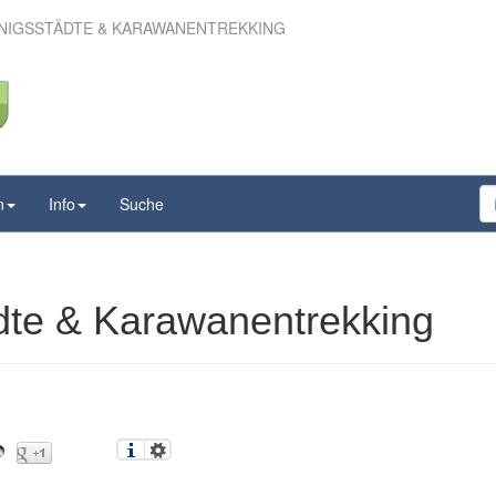
NIGSSTÄDTE & KARAWANENTREKKING
 – Königsstädte &
wanentrekking
n
Info
Suche
dte & Karawanentrekking