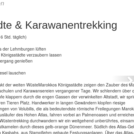
en
dte & Karawanentrekking
 Std. täglich)
s der Lehmburgen lüften
 Königsstädte verzaubern lassen
ergang genießen
– Königsstädte & Karawanentrekking
esel lauschen
N
kt der weiten WüsteMarokkos Königsstädte zeigen den Zauber des M
anschulen und Karawansereien vergangener Tage. Wir schlendern über qu
fe klappern durch die engen Gassen der verwinkelten Altstadt, wir spr
n Tieren Platz. Handwerker in langen Gewändern klopfen riesige
ngen von Volubilis, die als bedeutendste römische Freilegungen Maro
Ausläufer des Hohen Atlas, fahren vorbei an Palmenoasen und erreiche
 Wüstentrekking durchwandern wir ein weitgehend unberührtes, einsa
astkamelen durch dieses gelb-orange Dünenmeer. Südlich des Atlas-Ge
en Kasbahs, aus Stampflehm gebaute Festungsanlagen. Über das Atlas