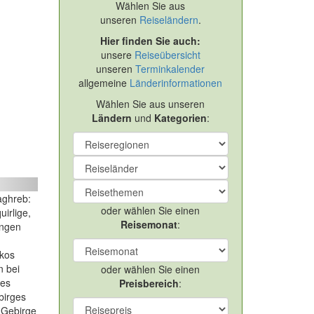
Wählen Sie aus
unseren
Reiseländern
.
Hier finden Sie auch:
unsere
Reiseübersicht
unseren
Terminkalender
allgemeine
Länderinformationen
Wählen Sie aus unseren
Ländern
und
Kategorien
:
ext
aghreb:
oder wählen Sie einen
irlige,
Reisemonat
:
ingen
kkos
n bei
oder wählen Sie einen
mes
Preisbereich
:
birges
-Gebirge