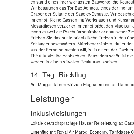
entstand eines ihrer wichtigsten Bauwerke, die Kouto
Wir bestaunen das Tor Bab Agnaou, eines der monume
Gräber der Sultane der Saadier-Dynastie. Wir besichti
Innenhof. Kleine Gassen mit Werkstätten und Kunstha
Mosaikfliesen verzierter Innenhof bildet den Mittelpu
eindrucksvoll die Pracht farbenfroher orientalischer Z
Erleben Sie das bunte orientalische Treiben in den ü
Schlangenbeschwörern, Märchenerzählern, duftende
aus der Ferne betrachten will, ist in einem der Dach
Thé à la Menthe beobachten. Besonders schön ist die
werden in einem stilvollen Restaurant speisen.
14. Tag: Rückflug
Am Morgen fahren wir zum Flughafen und und kommen
Leistungen
Inklusivleistungen
Lokale deutschsprachige Hauser-Reiseleitung ab Cas
Linienflug mit Royal Air Maroc (Economy, Tarifklasse