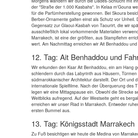
Morgens wandern wir durch die Dadès-Schlucht mit ih
der "Straße der 1.000 Kasbahs". In Kelaa m'Gouna w
für die Parfümherstellung gewonnen. Bei Skoura besic
Berber-Ornamente galten einst als Schutz vor Unheil
Gegensatz zur Glaoui-Kasbah von Taourirt, die wir sp
ausschließlich lokal vorkommende Materialien verwende
Marrakech, ist eine der größten, aus Stampflehm err
wert. Am Nachmittag erreichen wir Ait Benhaddou und 
12. Tag: Ait Benhaddou und Fah
Wir erkunden den Ksar Ait Benhaddou, ein am Hang ge
schlendern durch das Labyrinth aus Häusern, Türmen 
südmarokkanischer Architektur darstellt. Der Ort und 
internationale Spielfilme. Nach der Überquerung des 
legen wir eine Mittagspause ein. Obwohl die Strecke s
Weitblicks aufregend. Auf der Westseite geht es bergab
erreichen wir unser Riad in Marrakech. Entweder ruhe
ersten Bummel aus.
13. Tag: Königsstadt Marrakech
Zu Fuß besichtigen wir heute die Medina von Marrakec