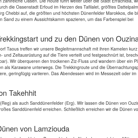
h zahlreiche Oasen. Die Route führt weiter über die Stadt Errachidia, w
urch die Oasenstadt Erfoud im Herzen des Tafilalet, größtes Dattelpal
rg Chebbi auf, die größten und höchsten Dünenfelder Marokkos, die bi
en Sand zu einem Aussichtskamm spazieren, um das Farbenspiel bei
Trekkingstart und zu den Dünen von Ouzin
rf Taous treffen wir unsere Begleitmannschaft mit ihren Kamelen kurz
und Zeltausrüstung auf die Tiere verteilt und festgeschnürt ist, brech
hbar). Wir überqueren den trockenen Ziz-Fluss und wandern über ein P
en als Karawane unterwegs. Die Trekkingroute und die Übernachtungsp
ere, geringfügig variieren. Das Abendessen wird im Messezelt oder im
on Takehhit
 (Reg) als auch Sanddünenfelder (Erg). Wir lassen die Dünen von Ouzi
roßes Sanddünenfeld erreichen. Schließlich erreichen wir die Dünen v
n Dünen von Lamziouda