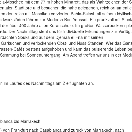
ubia-Moschee mit dem 77 m hohen Minarett, das als Wahrzeichen der Sta
ntalen Stadttore und besuchen die nahe gelegenen, reich ornamentie
gen den reich mit Mosaiken verzierten Bahia-Palast mit seinem idyllisc
ndwerksläden führen zur Medersa Ben Youssef. Ein prunkvoll mit Stuc
nkt der über 400 Jahre alten Koranschule. Im großen Wasserbecken spie
ierde. Der Nachmittag steht uns für individuelle Erkundungen zur Verfüg
berdachten Souks und auf dem Djemaa el Fna mit seinen
n Garküchen und verlockenden Obst- und Nuss-Ständen. Wer das Gan
terrassen-Cafés bestens aufgehoben und kann das pulsierende Leben b
 Stimmung bei Sonnenuntergang. Am Abend treffen wir uns in der Med
 im Laufes des Nachmittags am Zielflughafen an.
ablanca bis Marrakech
 G) von Frankfurt nach Casablanca und zurück von Marrakech, nach