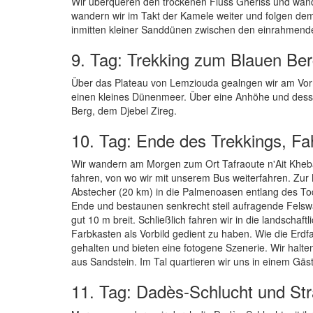
Wir überqueren den trockenen Fluss Gheriss und wan
wandern wir im Takt der Kamele weiter und folgen de
inmitten kleiner Sanddünen zwischen den einrahmenden
9. Tag: Trekking zum Blauen Be
Über das Plateau von Lemziouda gealngen wir am Vormi
einen kleines Dünenmeer. Über eine Anhöhe und dess
Berg, dem Djebel Zireg.
10. Tag: Ende des Trekkings, Fa
Wir wandern am Morgen zum Ort Tafraoute n'Ait Khebac
fahren, von wo wir mit unserem Bus weiterfahren. Zur 
Abstecher (20 km) in die Palmenoasen entlang des Tod
Ende und bestaunen senkrecht steil aufragende Felswä
gut 10 m breit. Schließlich fahren wir in die landscha
Farbkasten als Vorbild gedient zu haben. Wie die Erdfa
gehalten und bieten eine fotogene Szenerie. Wir halt
aus Sandstein. Im Tal quartieren wir uns in einem Gä
11. Tag: Dadès-Schlucht und St