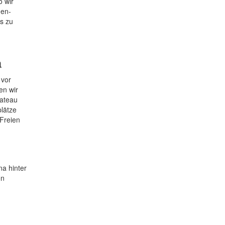
o wir
men-
s zu
a
 vor
en wir
lateau
lätze
 Freien
na hinter
on