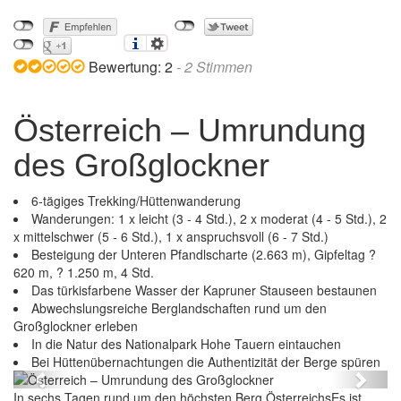
Bewertung:
2
-
2
Stimmen
Österreich – Umrundung
des Großglockner
6-tägiges Trekking/Hüttenwanderung
Wanderungen: 1 x leicht (3 - 4 Std.), 2 x moderat (4 - 5 Std.), 2
x mittelschwer (5 - 6 Std.), 1 x anspruchsvoll (6 - 7 Std.)
Besteigung der Unteren Pfandlscharte (2.663 m), Gipfeltag ?
620 m, ? 1.250 m, 4 Std.
Das türkisfarbene Wasser der Kapruner Stauseen bestaunen
Abwechslungsreiche Berglandschaften rund um den
Großglockner erleben
mrundung des Großglockner
In die Natur des Nationalpark Hohe Tauern eintauchen
Österreich – Umrun
Bei Hüttenübernachtungen die Authentizität der Berge spüren
Previous
Next
In sechs Tagen rund um den höchsten Berg ÖsterreichsEs ist