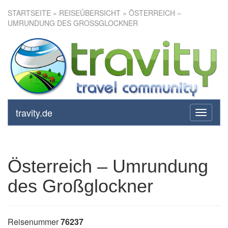
STARTSEITE
»
REISEÜBERSICHT
» ÖSTERREICH –
UMRUNDUNG DES GROSSGLOCKNER
Österreich – Umrundung des
Großglockner
travity.de
toggle
navigati
Österreich – Umrundung
des Großglockner
Reisenummer
76237