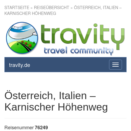
STARTSEITE
»
REISEÜBERSICHT
» ÖSTERREICH, ITALIEN –
KARNISCHER HÖHENWEG
Österreich, Italien – Karnischer
Höhenweg
travity.de
toggle
navigati
Österreich, Italien –
Karnischer Höhenweg
Reisenummer
76249