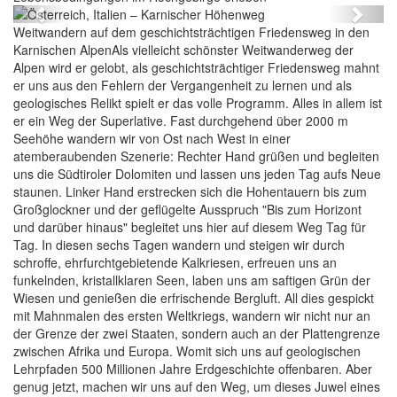
Previous
Next
Weitwandern auf dem geschichtsträchtigen Friedensweg in den
Karnischen AlpenAls vielleicht schönster Weitwanderweg der
Alpen wird er gelobt, als geschichtsträchtiger Friedensweg mahnt
er uns aus den Fehlern der Vergangenheit zu lernen und als
geologisches Relikt spielt er das volle Programm. Alles in allem ist
er ein Weg der Superlative. Fast durchgehend über 2000 m
Seehöhe wandern wir von Ost nach West in einer
atemberaubenden Szenerie: Rechter Hand grüßen und begleiten
uns die Südtiroler Dolomiten und lassen uns jeden Tag aufs Neue
staunen. Linker Hand erstrecken sich die Hohentauern bis zum
Großglockner und der geflügelte Ausspruch "Bis zum Horizont
und darüber hinaus" begleitet uns hier auf diesem Weg Tag für
Tag. In diesen sechs Tagen wandern und steigen wir durch
schroffe, ehrfurchtgebietende Kalkriesen, erfreuen uns an
funkelnden, kristallklaren Seen, laben uns am saftigen Grün der
Wiesen und genießen die erfrischende Bergluft. All dies gespickt
mit Mahnmalen des ersten Weltkriegs, wandern wir nicht nur an
der Grenze der zwei Staaten, sondern auch an der Plattengrenze
zwischen Afrika und Europa. Womit sich uns auf geologischen
Lehrpfaden 500 Millionen Jahre Erdgeschichte offenbaren. Aber
genug jetzt, machen wir uns auf den Weg, um dieses Juwel eines