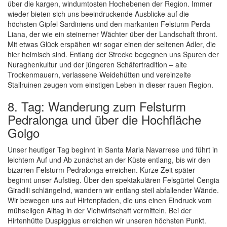
über die kargen, windumtosten Hochebenen der Region. Immer
wieder bieten sich uns beeindruckende Ausblicke auf die
höchsten Gipfel Sardiniens und den markanten Felsturm Perda
Liana, der wie ein steinerner Wächter über der Landschaft thront.
Mit etwas Glück erspähen wir sogar einen der seltenen Adler, die
hier heimisch sind. Entlang der Strecke begegnen uns Spuren der
Nuraghenkultur und der jüngeren Schäfertradition – alte
Trockenmauern, verlassene Weidehütten und vereinzelte
Stallruinen zeugen vom einstigen Leben in dieser rauen Region.
8. Tag: Wanderung zum Felsturm
Pedralonga und über die Hochfläche
Golgo
Unser heutiger Tag beginnt in Santa Maria Navarrese und führt in
leichtem Auf und Ab zunächst an der Küste entlang, bis wir den
bizarren Felsturm Pedralonga erreichen. Kurze Zeit später
beginnt unser Aufstieg. Über den spektakulären Felsgürtel Cengia
Giradili schlängelnd, wandern wir entlang steil abfallender Wände.
Wir bewegen uns auf Hirtenpfaden, die uns einen Eindruck vom
mühseligen Alltag in der Viehwirtschaft vermitteln. Bei der
Hirtenhütte Duspiggius erreichen wir unseren höchsten Punkt.