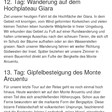
12. Tag: Wanderung auf dem
Hochplateau Giara
Ziel unserer heutigen Fahrt ist die Hochfläche der Giara. In dem
Gebiet mit knorrigen, vom Wind geformten Korkeichen und vielen
kleinen Teichen leben hunderte Wildpferde in freier Umgebung.
Wir erkunden das Gebiet zu Fuß auf einer Rundwanderung und
halten unterwegs Ausschau nach den scheuen Tieren, die sich oft
im Schutz der Bäume aufhalten oder an den Wasserstellen
grasen. Nach unserer Wanderung fahren wir weiter Richtung
Südwesten der Insel. Später beziehen wir unsere Zimmer in
einem Bauernhof direkt am Fuße der Bergkette des Monte
Arcuentu.
13. Tag: Gipfelbesteigung des Monte
Arcuentu
Für unsere letzte Tour auf der Reise geht es noch einmal hoch
hinaus. Heute wandern wir auf den Monte Arcuentu und über
einen Teil des sich anschließenden Höhenzuges. Schon aus der
Ferne bewundern wir die markante Form der Bergspitze. Diese
bizarre Felslandschaft ist vulkanischen Ursprungs, faszinierend
sind die Kontraste: felsige Landschaft, grüne Hügel, gigantische