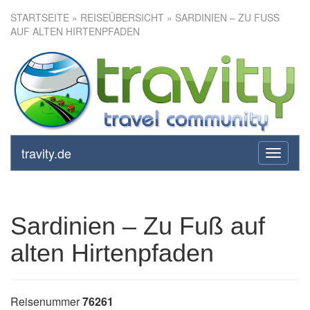
STARTSEITE
»
REISEÜBERSICHT
» SARDINIEN – ZU FUSS A
UF ALTEN HIRTENPFADEN
Sardinien – Zu Fuß auf alten
Hirtenpfaden
travity.de
toggle
navigati
Sardinien – Zu Fuß auf
alten Hirtenpfaden
Reisenummer
76261