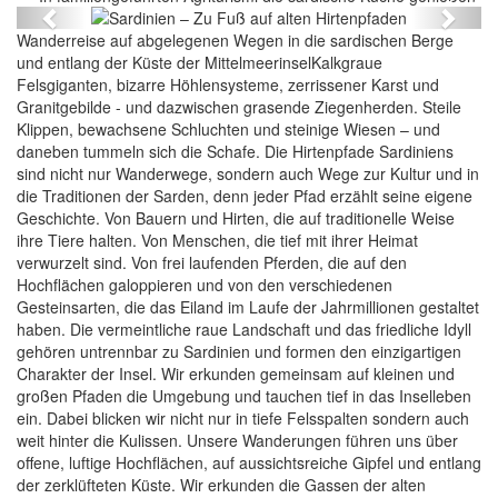
Previous
Next
Wanderreise auf abgelegenen Wegen in die sardischen Berge
und entlang der Küste der MittelmeerinselKalkgraue
Felsgiganten, bizarre Höhlensysteme, zerrissener Karst und
Granitgebilde - und dazwischen grasende Ziegenherden. Steile
Klippen, bewachsene Schluchten und steinige Wiesen – und
daneben tummeln sich die Schafe. Die Hirtenpfade Sardiniens
sind nicht nur Wanderwege, sondern auch Wege zur Kultur und in
die Traditionen der Sarden, denn jeder Pfad erzählt seine eigene
Geschichte. Von Bauern und Hirten, die auf traditionelle Weise
ihre Tiere halten. Von Menschen, die tief mit ihrer Heimat
verwurzelt sind. Von frei laufenden Pferden, die auf den
Hochflächen galoppieren und von den verschiedenen
Gesteinsarten, die das Eiland im Laufe der Jahrmillionen gestaltet
haben. Die vermeintliche raue Landschaft und das friedliche Idyll
gehören untrennbar zu Sardinien und formen den einzigartigen
Charakter der Insel. Wir erkunden gemeinsam auf kleinen und
großen Pfaden die Umgebung und tauchen tief in das Inselleben
ein. Dabei blicken wir nicht nur in tiefe Felsspalten sondern auch
weit hinter die Kulissen. Unsere Wanderungen führen uns über
offene, luftige Hochflächen, auf aussichtsreiche Gipfel und entlang
der zerklüfteten Küste. Wir erkunden die Gassen der alten