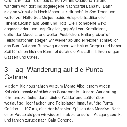
Oliena. Mit dem Kleinbus fahren wir ins Oddoene-Tal und
wandern von dort ins abgelegene Nachbartal Lanaittu. Dann
steigen wir auf die Hochflächen zur Hirtenhütte Sas Traes und
weiter zur Hütte Sos Moijos, beide Beispiele traditioneller
Hirtenbaukunst aus Stein und Holz. Die Hochebene wirkt
abgeschieden und ursprünglich, geprägt von Karstfelsen,
duftender Macchia und weiten Ausblicken. Entlang bizarrer
Felsformationen steigen wir wieder ab und erreichen schließlich
den Bus. Auf dem Rückweg machen wir Halt in Dorgali und haben
Zeit für einen kleinen Bummel durch die Altstadt mit ihren engen
Gassen und Cafés.
3. Tag: Wanderung auf die Punta
Catirina
Mit dem Kleinbus fahren wir zum Monte Albo, einem wilden
Kalksteinmassiv nördlich des Supramonte. Unsere Wanderung
führt uns zunächst durch dichte Wälder und später über
weitläufige Hochflächen und Felsplatten hinauf auf die Punta
Catirina (1.127 m), eine der höchsten Spitzen des Massivs. Nach
einer Pause steigen wir wieder hinab zu unserem Ausgangspunkt
und fahren zurück nach Cala Gonone.