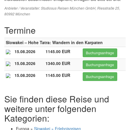
Anbieter / Veranstalter:
Studiosus Reisen München GmbH
, Riesstraße 25,
80992 München
Termine
Slowakei – Hohe Tatra: Wandern in den Karpaten
15.08.2026
1145.00 EUR
Buchungsanfrage
15.08.2026
1340.00 EUR
Buchungsanfrage
15.08.2026
1145.00 EUR
Buchungsanfrage
Sie finden diese Reise und
weitere unter folgenden
Kategorien:
Europa »
Slowakei » Erlebnisreisen