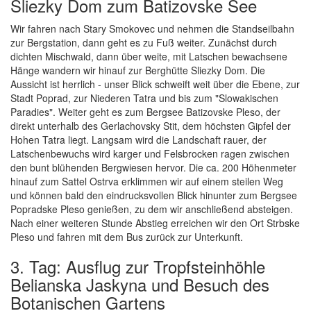
Sliezky Dom zum Batizovske See
Wir fahren nach Stary Smokovec und nehmen die Standseilbahn
zur Bergstation, dann geht es zu Fuß weiter. Zunächst durch
dichten Mischwald, dann über weite, mit Latschen bewachsene
Hänge wandern wir hinauf zur Berghütte Sliezky Dom. Die
Aussicht ist herrlich - unser Blick schweift weit über die Ebene, zur
Stadt Poprad, zur Niederen Tatra und bis zum "Slowakischen
Paradies". Weiter geht es zum Bergsee Batizovske Pleso, der
direkt unterhalb des Gerlachovsky Stit, dem höchsten Gipfel der
Hohen Tatra liegt. Langsam wird die Landschaft rauer, der
Latschenbewuchs wird karger und Felsbrocken ragen zwischen
den bunt blühenden Bergwiesen hervor. Die ca. 200 Höhenmeter
hinauf zum Sattel Ostrva erklimmen wir auf einem steilen Weg
und können bald den eindrucksvollen Blick hinunter zum Bergsee
Popradske Pleso genießen, zu dem wir anschließend absteigen.
Nach einer weiteren Stunde Abstieg erreichen wir den Ort Strbske
Pleso und fahren mit dem Bus zurück zur Unterkunft.
3. Tag: Ausflug zur Tropfsteinhöhle
Belianska Jaskyna und Besuch des
Botanischen Gartens