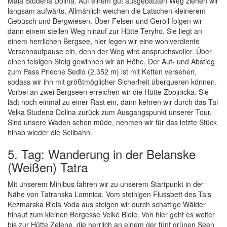
Mala Studena Dolina. Auf einem gut ausgebauten Weg ziehen wir
langsam aufwärts. Allmählich weichen die Latschen kleinerem
Gebüsch und Bergwiesen. Über Felsen und Geröll folgen wir
dann einem steilen Weg hinauf zur Hütte Teryho. Sie liegt an
einem herrlichen Bergsee, hier legen wir eine wohlverdiente
Verschnaufpause ein, denn der Weg wird anspruchsvoller. Über
einen felsigen Steig gewinnen wir an Höhe. Der Auf- und Abstieg
zum Pass Priecne Sedlo (2.352 m) ist mit Ketten versehen,
sodass wir ihn mit größtmöglicher Sicherheit überqueren können.
Vorbei an zwei Bergseen erreichen wir die Hütte Zbojnicka. Sie
lädt noch einmal zu einer Rast ein, dann kehren wir durch das Tal
Velka Studena Dolina zurück zum Ausgangspunkt unserer Tour.
Sind unsere Waden schon müde, nehmen wir für das letzte Stück
hinab wieder die Seilbahn.
5. Tag: Wanderung in der Belanske
(Weißen) Tatra
Mit unserem Minibus fahren wir zu unserem Startpunkt in der
Nähe von Tatranska Lomnica. Vom steinigen Flussbett des Tals
Kezmarska Biela Voda aus steigen wir durch schattige Wälder
hinauf zum kleinen Bergesse Velké Biele. Von hier geht es weiter
bis zur Hütte Zelene, die herrlich an einem der fünf grünen Seen