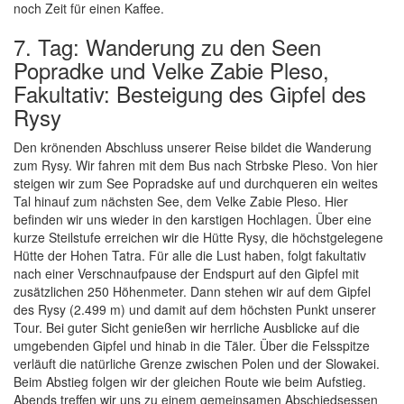
noch Zeit für einen Kaffee.
7. Tag: Wanderung zu den Seen
Popradke und Velke Zabie Pleso,
Fakultativ: Besteigung des Gipfel des
Rysy
Den krönenden Abschluss unserer Reise bildet die Wanderung
zum Rysy. Wir fahren mit dem Bus nach Strbske Pleso. Von hier
steigen wir zum See Popradske auf und durchqueren ein weites
Tal hinauf zum nächsten See, dem Velke Zabie Pleso. Hier
befinden wir uns wieder in den karstigen Hochlagen. Über eine
kurze Steilstufe erreichen wir die Hütte Rysy, die höchstgelegene
Hütte der Hohen Tatra. Für alle die Lust haben, folgt fakultativ
nach einer Verschnaufpause der Endspurt auf den Gipfel mit
zusätzlichen 250 Höhenmeter. Dann stehen wir auf dem Gipfel
des Rysy (2.499 m) und damit auf dem höchsten Punkt unserer
Tour. Bei guter Sicht genießen wir herrliche Ausblicke auf die
umgebenden Gipfel und hinab in die Täler. Über die Felsspitze
verläuft die natürliche Grenze zwischen Polen und der Slowakei.
Beim Abstieg folgen wir der gleichen Route wie beim Aufstieg.
Abends treffen wir uns zu einem gemeinsamen Abschiedsessen