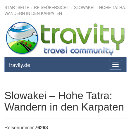
STARTSEITE
»
REISEÜBERSICHT
» SLOWAKEI – HOHE TATRA:
WANDERN IN DEN KARPATEN
Slowakei – Hohe Tatra:
Wandern in den Karpaten
travity.de
toggle
navigati
Slowakei – Hohe Tatra:
Wandern in den Karpaten
Reisenummer
76263