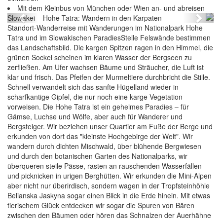
Mit dem Kleinbus von München oder Wien an- und abreisen
Previous
Next
Standort-Wanderreise mit Wanderungen im Nationalpark Hohe
Tatra und im Slowakischen ParadiesSteile Felswände bestimmen
das Landschaftsbild. Die kargen Spitzen ragen in den Himmel, die
grünen Sockel scheinen im klaren Wasser der Bergseen zu
zerfließen. Am Ufer wachsen Bäume und Sträucher, die Luft ist
klar und frisch. Das Pfeifen der Murmeltiere durchbricht die Stille.
Schnell verwandelt sich das sanfte Hügelland wieder in
scharfkantige Gipfel, die nur noch eine karge Vegetation
vorweisen. Die Hohe Tatra ist ein geheimes Paradies – für
Gämse, Luchse und Wölfe, aber auch für Wanderer und
Bergsteiger. Wir beziehen unser Quartier am Fuße der Berge und
erkunden von dort das "kleinste Hochgebirge der Welt". Wir
wandern durch dichten Mischwald, über blühende Bergwiesen
und durch den botanischen Garten des Nationalparks, wir
überqueren steile Pässe, rasten an rauschenden Wasserfällen
und picknicken in urigen Berghütten. Wir erkunden die Mini-Alpen
aber nicht nur überirdisch, sondern wagen in der Tropfsteinhöhle
Belianska Jaskyna sogar einen Blick in die Erde hinein. Mit etwas
tierischem Glück entdecken wir sogar die Spuren von Bären
zwischen den Bäumen oder hören das Schnalzen der Auerhähne