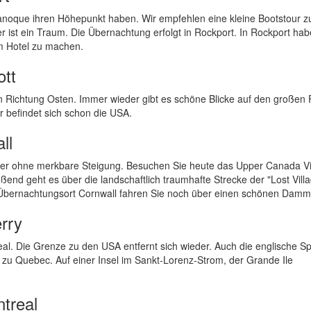
nanoque ihren Höhepunkt haben. Wir empfehlen eine kleine Bootstour z
r ist ein Traum. Die Übernachtung erfolgt in Rockport. In Rockport hab
em Hotel zu machen.
ott
n Richtung Osten. Immer wieder gibt es schöne Blicke auf den großen 
 befindet sich schon die USA.
ll
eder ohne merkbare Steigung. Besuchen Sie heute das Upper Canada Vi
nd geht es über die landschaftlich traumhafte Strecke der "Lost Villa
em Übernachtungsort Cornwall fahren Sie noch über einen schönen Dam
rry
eal. Die Grenze zu den USA entfernt sich wieder. Auch die englische S
e zu Quebec. Auf einer Insel im Sankt-Lorenz-Strom, der Grande Ile
treal