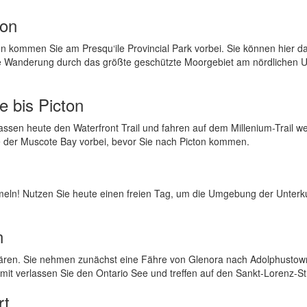
ton
 kommen Sie am Presqu‘ile Provincial Park vorbei. Sie können hier d
e Wanderung durch das größte geschützte Moorgebiet am nördlichen U
 bis Picton
ssen heute den Waterfront Trail und fahren auf dem Millenium-Trail wei
er Muscote Bay vorbei, bevor Sie nach Picton kommen.
meln! Nutzen Sie heute einen freien Tag, um die Umgebung der Unterk
n
Schären. Sie nehmen zunächst eine Fähre von Glenora nach Adolphusto
mit verlassen Sie den Ontario See und treffen auf den Sankt-Lorenz-S
rt