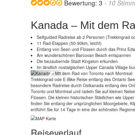
Bewertung:
3
-
10
Stimm
Kanada – Mit dem Ra
Selfguided Radreise ab 2 Personen (Trekkingrad ode
11 Rad-Etappen (50-90km, leicht)
Entlang von Seen und Flüssen durch das Prinz Ed
Am wunderschönen Barcovan Beach entspannen
Kanada – Mi
Die bezaubernde Stadt Kingston erkunden
Im ländlich nostalgischen Upper Canada Village b
Previous
Trekkingrad ode E-Bike Reise entlang des Ontario Se
besondere Radreise durch Ostkanada entlang des Ont
Toronto und Montreal und radeln Sie auf kleinen Neb
Flüssen. Die kleinen historischen Städtchen wie Upp
finden Sie entlang der ursprünglichen Moorgebiete, Kl
entführt Sie für 14 Tage in eine der schönsten Regio
Reiseverlauf