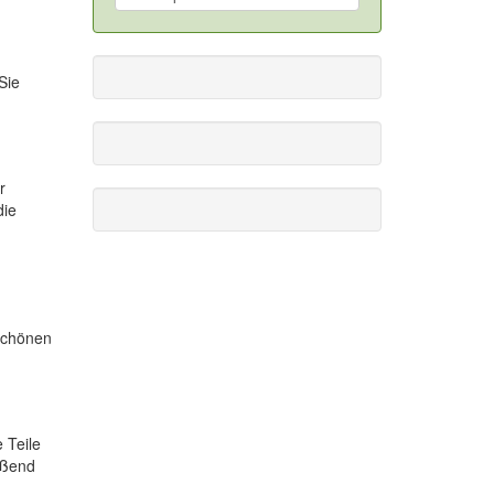
Sie
r
die
schönen
 Teile
ießend