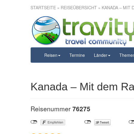
STARTSEITE
»
REISEÜBERSICHT
» KANADA – MIT
Kanada – Mi
na
Reisen
Termine
Länder
Theme
Kanada – Mit dem Ra
Reisenummer
76275