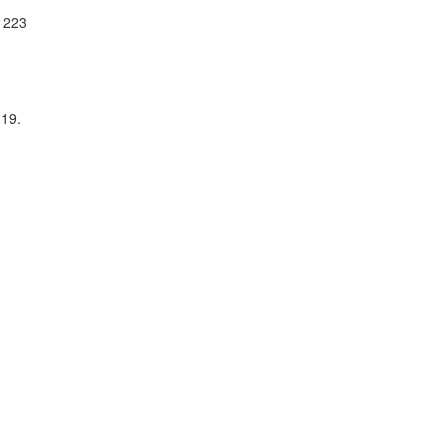
n 223
 19.