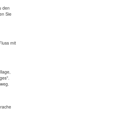
u den
en Sie
Fluss mit
llage,
ges".
mweg.
prache