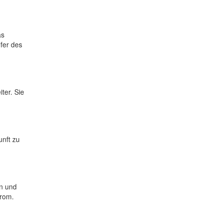
as
fer des
ter. Sie
unft zu
wn und
trom.