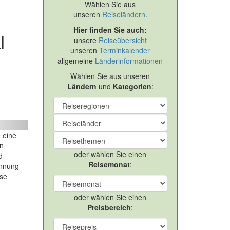
Wählen Sie aus
unseren
Reiseländern
.
Hier finden Sie auch:
l
unsere
Reiseübersicht
unseren
Terminkalender
allgemeine
Länderinformationen
Wählen Sie aus unseren
Ländern
und
Kategorien
:
ext
 eine
en
oder wählen Sie einen
d
Reisemonat
:
annung
ise
oder wählen Sie einen
Preisbereich
: