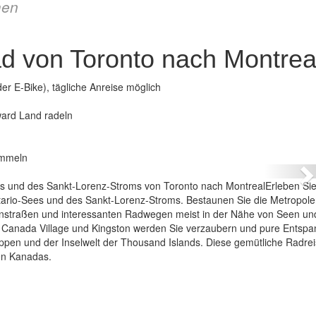
en
d von Toronto nach Montrea
r E-Bike), tägliche Anreise möglich
ward Land radeln
t dem Rad von Toronto nach Montreal
ummeln
N
es und des Sankt-Lorenz-Stroms von Toronto nach MontrealErleben Sie
ario-Sees und des Sankt-Lorenz-Stroms. Bestaunen Sie die Metropol
enstraßen und interessanten Radwegen meist in der Nähe von Seen un
er Canada Village und Kingston werden Sie verzaubern und pure Entsp
ippen und der Inselwelt der Thousand Islands. Diese gemütliche Radre
nen Kanadas.