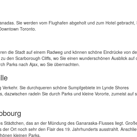
 Kanadas. Sie werden vom Flughafen abgeholt und zum Hotel gebracht, 
 Downtown Toronto.
ueren die Stadt auf einem Radweg und können schöne Eindrücke von de
 zu den Scarborough Cliffs, wo Sie einen wunderschönen Ausblick auf 
rch Parks nach Ajax, wo Sie übernachten.
lle
ig Verkehr. Sie durchqueren schöne Sumpfgebiete im Lynde Shores
dazwischen radeln Sie durch Parks und kleine Vororte, zumeist auf 
obourg
es Städtchen, das an der Mündung des Ganaraska-Flusses liegt. Große
ss der Ort noch sehr den Flair des 19. Jahrhunderts ausstrahlt. Anschl
hönen kleinen Parks.