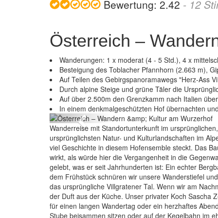
Bewertung:
2.42
-
12
St
Österreich – Wandern
Wanderungen: 1 x moderat (4 - 5 Std.), 4 x mittelsc
Besteigung des Toblacher Pfannhorn (2.663 m), Gip
Auf Teilen des Gebirgspanoramawegs "Herz-Ass Vil
Durch alpine Steige und grüne Täler die Ursprünglic
eich – Wandern & Kultur am Wurzerhof
Auf über 2.500m den Grenzkamm nach Italien über
In einem denkmalgeschützten Hof übernachten und
Previous
Wanderreise mit Standortunterkunft im ursprünglichen, 
ursprünglichsten Natur- und Kulturlandschaften im Al
viel Geschichte in diesem Hofensemble steckt. Das Bau
wirkt, als würde hier die Vergangenheit in die Gege
gelebt, was er seit Jahrhunderten ist: Ein echter Bergb
dem Frühstück schnüren wir unsere Wanderstiefel und
das ursprüngliche Villgratener Tal. Wenn wir am Na
der Duft aus der Küche. Unser privater Koch Sascha Ze
für einen langen Wandertag oder ein herzhaftes Aben
Stube beisammen sitzen oder auf der Kegelbahn im e