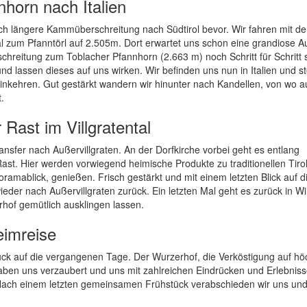
nhorn nach Italien
h längere Kammüberschreitung nach Südtirol bevor. Wir fahren mit d
l zum Pfanntörl auf 2.505m. Dort erwartet uns schon eine grandiose Au
schreitung zum Toblacher Pfannhorn (2.663 m) noch Schritt für Schritt s
lassen dieses auf uns wirken. Wir befinden uns nun in Italien und s
einkehren. Gut gestärkt wandern wir hinunter nach Kandellen, von wo a
.
Rast im Villgratental
nsfer nach Außervillgraten. An der Dorfkirche vorbei geht es entlang
ast. Hier werden vorwiegend heimische Produkte zu traditionellen Tiro
ramablick, genießen. Frisch gestärkt und mit einem letzten Blick auf d
der nach Außervillgraten zurück. Ein letzten Mal geht es zurück in Win
of gemütlich ausklingen lassen.
eimreise
ück auf die vergangenen Tage. Der Wurzerhof, die Verköstigung auf h
haben uns verzaubert und uns mit zahlreichen Eindrücken und Erlebnis
 Nach einem letzten gemeinsamen Frühstück verabschieden wir uns und