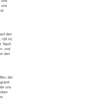
n und
n uns
und
 auf den
2.126 m)
t. Nach
en- und
sen den
ffen, der
grantl
der uns
ecken
am