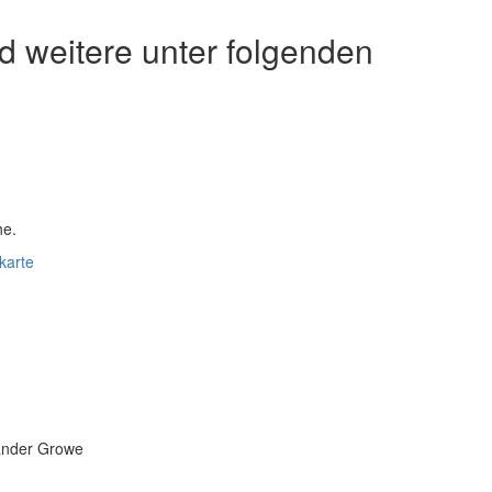
d weitere unter folgenden
he.
karte
xander Growe