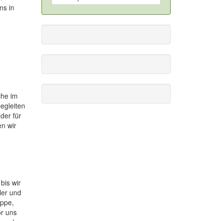
ns in
che im
egleiten
der für
n wir
bis wir
ler und
uppe,
or uns