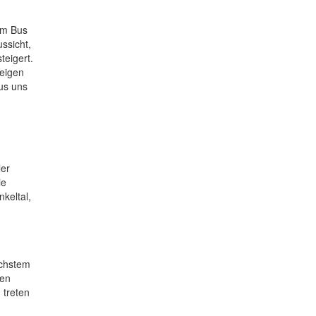
em Bus
ssicht,
teigert.
teigen
us uns
ler
ie
keltal,
öchstem
sen
 treten