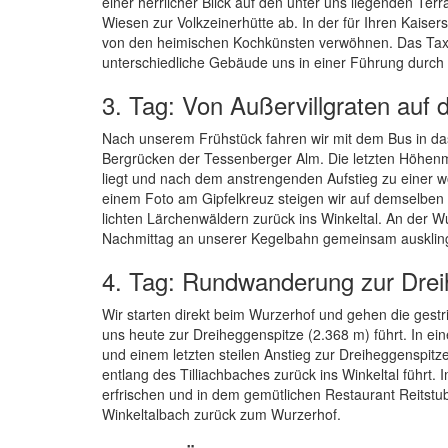
einer herrlicher Blick auf den unter uns liegenden T
Wiesen zur Volkzeinerhütte ab. In der für Ihren Kais
von den heimischen Kochkünsten verwöhnen. Das Taxi
unterschiedliche Gebäude uns in einer Führung durch
3. Tag: Von Außervillgraten auf 
Nach unserem Frühstück fahren wir mit dem Bus in das 
Bergrücken der Tessenberger Alm. Die letzten Höhenm
liegt und nach dem anstrengenden Aufstieg zu einer w
einem Foto am Gipfelkreuz steigen wir auf demselben
lichten Lärchenwäldern zurück ins Winkeltal. An der 
Nachmittag an unserer Kegelbahn gemeinsam ausklin
4. Tag: Rundwanderung zur Drei
Wir starten direkt beim Wurzerhof und gehen die gestr
uns heute zur Dreiheggenspitze (2.368 m) führt. In e
und einem letzten steilen Anstieg zur Dreiheggenspitz
entlang des Tilliachbaches zurück ins Winkeltal füh
erfrischen und in dem gemütlichen Restaurant Reitstu
Winkeltalbach zurück zum Wurzerhof.