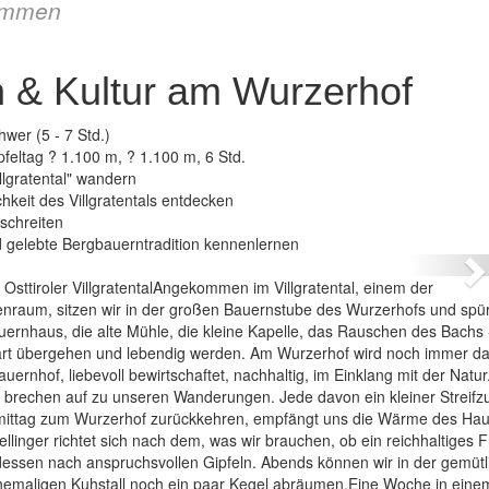
immen
 & Kultur am Wurzerhof
hwer (5 - 7 Std.)
feltag ? 1.100 m, ? 1.100 m, 6 Std.
lgratental" wandern
hkeit des Villgratentals entdecken
Österreich – 
schreiten
 gelebte Bergbauerntradition kennenlernen
N
Osttiroler VillgratentalAngekommen im Villgratental, einem der
penraum, sitzen wir in der großen Bauernstube des Wurzerhofs und spü
ernhaus, die alte Mühle, die kleine Kapelle, das Rauschen des Bachs -
nwart übergehen und lebendig werden. Am Wurzerhof wird noch immer d
auernhof, liebevoll bewirtschaftet, nachhaltig, im Einklang mit der Natu
 brechen auf zu unseren Wanderungen. Jede davon ein kleiner Streifz
chmittag zum Wurzerhof zurückkehren, empfängt uns die Wärme des Ha
llinger richtet sich nach dem, was wir brauchen, ob ein reichhaltiges 
dessen nach anspruchsvollen Gipfeln. Abends können wir in der gemütl
hemaligen Kuhstall noch ein paar Kegel abräumen.Eine Woche in eine