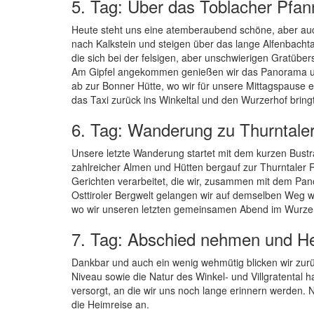
5. Tag: Über das Toblacher Pfan
Heute steht uns eine atemberaubend schöne, aber auc
nach Kalkstein und steigen über das lange Alfenbachta
die sich bei der felsigen, aber unschwierigen Gratüber
Am Gipfel angekommen genießen wir das Panorama und 
ab zur Bonner Hütte, wo wir für unsere Mittagspause 
das Taxi zurück ins Winkeltal und den Wurzerhof bringt
6. Tag: Wanderung zu Thurntaler 
Unsere letzte Wanderung startet mit dem kurzen Bustra
zahlreicher Almen und Hütten bergauf zur Thurntaler R
Gerichten verarbeitet, die wir, zusammen mit dem Pano
Osttiroler Bergwelt gelangen wir auf demselben Weg wie
wo wir unseren letzten gemeinsamen Abend im Wurzerh
7. Tag: Abschied nehmen und H
Dankbar und auch ein wenig wehmütig blicken wir zur
Niveau sowie die Natur des Winkel- und Villgratental 
versorgt, an die wir uns noch lange erinnern werden.
die Heimreise an.