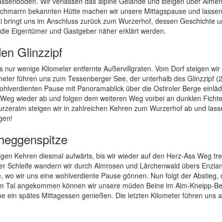
errassenboden. Wir verlassen das alpine Gelände und steigen über Alme
erschmarrn bekannten Hütte machen wir unsere Mittagspause und lasse
 bringt uns im Anschluss zurück zum Wurzerhof, dessen Geschichte 
 die Eigentümer und Gastgeber näher erklärt werden.
den Glinzzipf
nur wenige Kilometer entfernte Außervillgraten. Vom Dorf steigen wir
eter führen uns zum Tessenberger See, der unterhalb des Glinzzipf (
ohlverdienten Pause mit Panoramablick über die Ostiroler Berge einläd
 Weg wieder ab und folgen dem weiteren Weg vorbei an dunklen Ficht
Wurzeralm steigen wir in zahlreichen Kehren zum Wurzerhof ab und las
gen!
heggenspitze
igen Kehren diesmal aufwärts, bis wir wieder auf den Herz-Ass Weg tre
iner Schleife wandern wir durch Almrosen und Lärchenwald übers Enzian
e, wo wir uns eine wohlverdiente Pause gönnen. Nun folgt der Abstieg, 
rt. Im Tal angekommen können wir unsere müden Beine im Alm-Kneipp-B
be ein spätes Mittagessen genießen. Die letzten Kilometer führen uns 