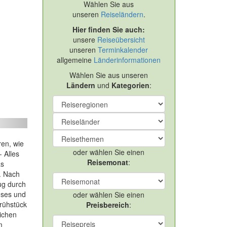
Wählen Sie aus
unseren
Reiseländern
.
Hier finden Sie auch:
unsere
Reiseübersicht
unseren
Terminkalender
allgemeine
Länderinformationen
Wählen Sie aus unseren
Ländern
und
Kategorien
:
Wandern & Kultur am Wurzerhof
ext
ren, wie
oder wählen Sie einen
 Alles
Reisemonat
:
as
r. Nach
ug durch
uses und
oder wählen Sie einen
Frühstück
Preisbereich
:
ichen
m