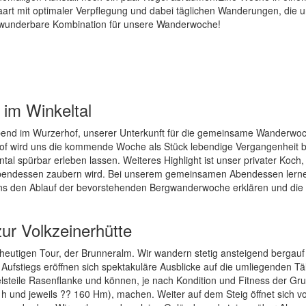
rt mit optimaler Verpflegung und dabei täglichen Wanderungen, die u
ne wunderbare Kombination für unsere Wanderwoche!
 im Winkeltal
 Abend im Wurzerhof, unserer Unterkunft für die gemeinsame Wanderwo
 Hof wird uns die kommende Woche als Stück lebendige Vergangenheit b
ntal spürbar erleben lassen. Weiteres Highlight ist unser privater Koch, 
s Abendessen zaubern wird. Bei unserem gemeinsamen Abendessen lerne
uns den Ablauf der bevorstehenden Bergwanderwoche erklären und die
ur Volkzeinerhütte
 heutigen Tour, der Brunneralm. Wir wandern stetig ansteigend bergauf 
Aufstiegs eröffnen sich spektakuläre Ausblicke auf die umliegenden Tä
telsteile Rasenflanke und können, je nach Kondition und Fitness der Gr
h und jeweils ?? 160 Hm), machen. Weiter auf dem Steig öffnet sich v