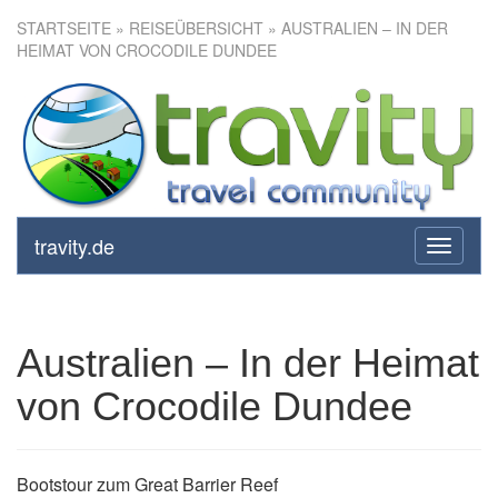
STARTSEITE
»
REISEÜBERSICHT
» AUSTRALIEN – IN DER
HEIMAT VON CROCODILE DUNDEE
Australien – In der Heimat von
Crocodile Dundee
travity.de
toggle
navigati
Australien – In der Heimat
von Crocodile Dundee
Bootstour zum Great Barrier Reef