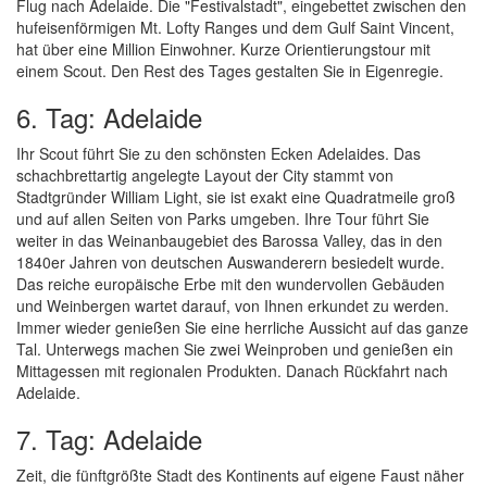
Flug nach Adelaide. Die "Festivalstadt", eingebettet zwischen den
hufeisenförmigen Mt. Lofty Ranges und dem Gulf Saint Vincent,
hat über eine Million Einwohner. Kurze Orientierungstour mit
einem Scout. Den Rest des Tages gestalten Sie in Eigenregie.
6. Tag: Adelaide
Ihr Scout führt Sie zu den schönsten Ecken Adelaides. Das
schachbrettartig angelegte Layout der City stammt von
Stadtgründer William Light, sie ist exakt eine Quadratmeile groß
und auf allen Seiten von Parks umgeben. Ihre Tour führt Sie
weiter in das Weinanbaugebiet des Barossa Valley, das in den
1840er Jahren von deutschen Auswanderern besiedelt wurde.
Das reiche europäische Erbe mit den wundervollen Gebäuden
und Weinbergen wartet darauf, von Ihnen erkundet zu werden.
Immer wieder genießen Sie eine herrliche Aussicht auf das ganze
Tal. Unterwegs machen Sie zwei Weinproben und genießen ein
Mittagessen mit regionalen Produkten. Danach Rückfahrt nach
Adelaide.
7. Tag: Adelaide
Zeit, die fünftgrößte Stadt des Kontinents auf eigene Faust näher