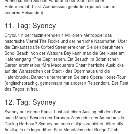
Abend können Sie das Panorama der Stadt bei einer
Hafenrundfahrt inkl. Abendessen genießen (gemeinsam mit
anderen Reisenden).
11. Tag: Sydney
Citytour in der faszinierenden 4-Millionen-Metropole: das
historische Viertel The Rocks und der herrliche Naturhafen. Über
die Einkaufsstraße Oxford Street erreichen Sie den berühmten
Bondi Beach. Von der Watsons Bay kann man die Steilküste am
Hafeneingang "The Gap" sehen. Ein Besuch im Botanischen
Garten eröffnet bei "Mrs Macquarie's Chair" herrliche Ausblicke
auf die Wahrzeichen der Stadt - das Opernhaus und die
Hafenbrücke. Danach unternehmen Sie eine Opera-House-Tour
(englischsprachig, gemeinsam mit anderen Reisenden). Der Rest
des Tages ist frei.
12. Tag: Sydney
Sydney auf eigene Faust. Lust auf einen Ausflug mit dem Boot
nach Manly? Besuch des Taronga-Zoos oder des Aquariums in
Darling Harbour? Sydney hat noch einiges zu bieten. Alternativ
Ausflug in die legendären Blue Mountains oder Bridge Climb.