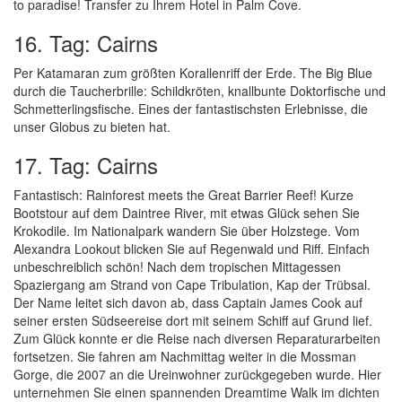
to paradise! Transfer zu Ihrem Hotel in Palm Cove.
16. Tag: Cairns
Per Katamaran zum größten Korallenriff der Erde. The Big Blue
durch die Taucherbrille: Schildkröten, knallbunte Doktorfische und
Schmetterlingsfische. Eines der fantastischsten Erlebnisse, die
unser Globus zu bieten hat.
17. Tag: Cairns
Fantastisch: Rainforest meets the Great Barrier Reef! Kurze
Bootstour auf dem Daintree River, mit etwas Glück sehen Sie
Krokodile. Im Nationalpark wandern Sie über Holzstege. Vom
Alexandra Lookout blicken Sie auf Regenwald und Riff. Einfach
unbeschreiblich schön! Nach dem tropischen Mittagessen
Spaziergang am Strand von Cape Tribulation, Kap der Trübsal.
Der Name leitet sich davon ab, dass Captain James Cook auf
seiner ersten Südseereise dort mit seinem Schiff auf Grund lief.
Zum Glück konnte er die Reise nach diversen Reparaturarbeiten
fortsetzen. Sie fahren am Nachmittag weiter in die Mossman
Gorge, die 2007 an die Ureinwohner zurückgegeben wurde. Hier
unternehmen Sie einen spannenden Dreamtime Walk im dichten