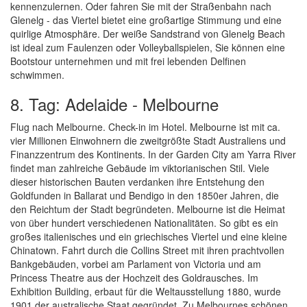
kennenzulernen. Oder fahren Sie mit der Straßenbahn nach
Glenelg - das Viertel bietet eine großartige Stimmung und eine
quirlige Atmosphäre. Der weiße Sandstrand von Glenelg Beach
ist ideal zum Faulenzen oder Volleyballspielen, Sie können eine
Bootstour unternehmen und mit frei lebenden Delfinen
schwimmen.
8. Tag: Adelaide - Melbourne
Flug nach Melbourne. Check-in im Hotel. Melbourne ist mit ca.
vier Millionen Einwohnern die zweitgrößte Stadt Australiens und
Finanzzentrum des Kontinents. In der Garden City am Yarra River
findet man zahlreiche Gebäude im viktorianischen Stil. Viele
dieser historischen Bauten verdanken ihre Entstehung den
Goldfunden in Ballarat und Bendigo in den 1850er Jahren, die
den Reichtum der Stadt begründeten. Melbourne ist die Heimat
von über hundert verschiedenen Nationalitäten. So gibt es ein
großes italienisches und ein griechisches Viertel und eine kleine
Chinatown. Fahrt durch die Collins Street mit ihren prachtvollen
Bankgebäuden, vorbei am Parlament von Victoria und am
Princess Theatre aus der Hochzeit des Goldrausches. Im
Exhibition Building, erbaut für die Weltausstellung 1880, wurde
1901 der australische Staat gegründet. Zu Melbournes schönen