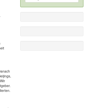
,
m
eit
 Danach
eijings,
 Wir
tgeber.
ierten.