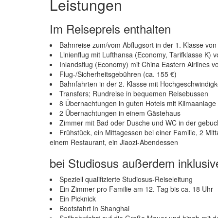
Leistungen
Im Reisepreis enthalten
Bahnreise zum/vom Abflugsort in der 1. Klasse vo
Linienflug mit Lufthansa (Economy, Tarifklasse K)
Inlandsflug (Economy) mit China Eastern Airlines 
Flug-/Sicherheitsgebühren (ca. 155 €)
Bahnfahrten in der 2. Klasse mit Hochgeschwindig
Transfers; Rundreise in bequemen Reisebussen
8 Übernachtungen in guten Hotels mit Klimaanlag
2 Übernachtungen in einem Gästehaus
Zimmer mit Bad oder Dusche und WC in der gebuc
Frühstück, ein Mittagessen bei einer Familie, 2 M
einem Restaurant, ein Jiaozi-Abendessen
bei Studiosus außerdem inklusiv
Speziell qualifizierte Studiosus-Reiseleitung
Ein Zimmer pro Familie am 12. Tag bis ca. 18 Uhr
Ein Picknick
Bootsfahrt in Shanghai
Seilbahnfahrt auf die Große Mauer und hinab mit