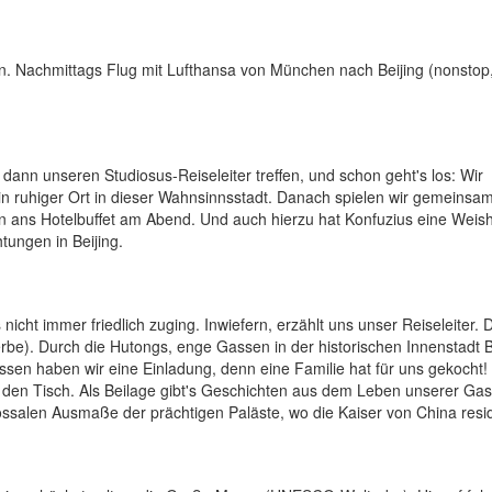
en. Nachmittags Flug mit Lufthansa von München nach Beijing (nonstop
 dann unseren Studiosus-Reiseleiter treffen, und schon geht's los: Wir
ruhiger Ort in dieser Wahnsinnsstadt. Danach spielen wir gemeinsa
 ans Hotelbuffet am Abend. Und auch hierzu hat Konfuzius eine Weish
tungen in Beijing.
icht immer friedlich zuging. Inwiefern, erzählt uns unser Reiseleiter.
be). Durch die Hutongs, enge Gassen in der historischen Innenstadt B
essen haben wir eine Einladung, denn eine Familie hat für uns gekocht!
en Tisch. Als Beilage gibt's Geschichten aus dem Leben unserer Gas
salen Ausmaße der prächtigen Paläste, wo die Kaiser von China resid