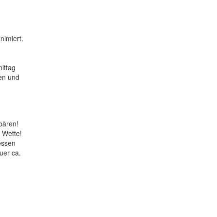
nimiert.
ittag
en und
bären!
e Wette!
essen
uer ca.