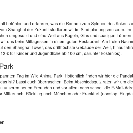
Stoff befühlen und erfahren, was die Raupen zum Spinnen des Kokons a
vom Shanghai der Zukunft studieren wir im Stadtplanungsmuseum. Im
 schon umgesetzt und eine Welt aus Kugeln, Glas und spacigen Türmen
n wir uns beim Mittagessen in einem guten Restaurant. Am freien Nachm
uf den Shanghai Tower, das dritthöchste Gebäude der Welt, hinauffahr
 12 € für Kinder und Jugendliche ab 100 cm, darunter kostenlos).
 Park
annten Tag im Wild Animal Park. Hoffentlich finden wir hier die Panda
as das ist? Lasst euch überraschen! Beim Abschiedsquiz raten wir um di
n unseren neuen Freunden und vor allem noch schnell die E-Mail-Adr
r Mitternacht Rückflug nach München oder Frankfurt (nonstop, Flugda
en.