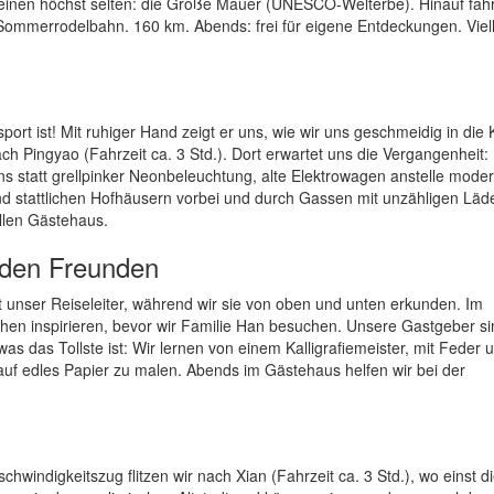
lch einen höchst selten: die Große Mauer (UNESCO-Welterbe). Hinauf fah
 Sommerrodelbahn. 160 km. Abends: frei für eigene Entdeckungen. Viell
ort ist! Mit ruhiger Hand zeigt er uns, wie wir uns geschmeidig in die
h Pingyao (Fahrzeit ca. 3 Std.). Dort erwartet uns die Vergangenheit:
s statt grellpinker Neonbeleuchtung, alte Elektrowagen anstelle mode
und stattlichen Hofhäusern vorbei und durch Gassen mit unzähligen Lä
llen Gästehaus.
emden Freunden
unser Reiseleiter, während wir sie von oben und unten erkunden. Im
hen inspirieren, bevor wir Familie Han besuchen. Unsere Gastgeber si
as das Tollste ist: Wir lernen von einem Kalligrafiemeister, mit Feder 
uf edles Papier zu malen. Abends im Gästehaus helfen wir bei der
windigkeitszug flitzen wir nach Xian (Fahrzeit ca. 3 Std.), wo einst d