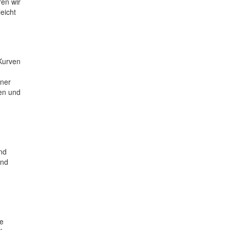
ren wir
eicht
 Kurven
rner
den und
nd
und
ie