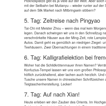
Picknickplätze gibt es ja viele auf der Welt. Aber so
mit der Seilbahn bei Mutianyu – wieder runter auf der
auf dem Silk Market nach Mitbringseln stöbern?
5. Tag: Zeitreise nach Pingyao
Tai-Chi mit Meister Zhou – wenn das mal kein Morgensp
legen. Danach schwingen wir uns in den Schnellzug nac
verschnörkelte Häuser aus der Ming-Zeit, rote Lampion
Autos. Damit geht es gemütlich an niedrigen Ziegel- 
Teehäusern. Zwei Übernachtungen in einem traditione
6. Tag: Kalligrafielektion bei fr
Woher hat die Schildkrötenmauer ihren Namen? Verrät 
Konfuzius-Tempel lassen wir uns vom großen Philosop
höflich zurückhaltend, aber lachen auch herzlich. Und w
Tusche unsere Namen in chinesischen Schriftzeichen a
Teigtaschenherstellung. Lecker!
7. Tag: Auf nach Xian!
Heute erleben wir den Zauber des Orients. Im Hochgesch