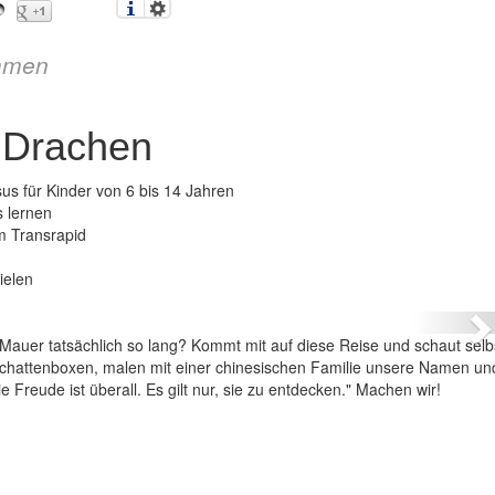
mmen
 Drachen
us für Kinder von 6 bis 14 Jahren
s lernen
m Transrapid
China – ins Land des Drachen
ielen
N
Mauer tatsächlich so lang? Kommt mit auf diese Reise und schaut selbs
chattenboxen, malen mit einer chinesischen Familie unsere Namen un
 Freude ist überall. Es gilt nur, sie zu entdecken." Machen wir!