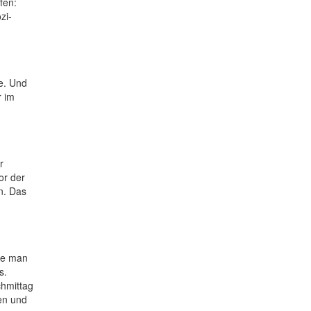
fen:
zi-
e. Und
r im
r
or der
n. Das
tte man
s.
chmittag
en und