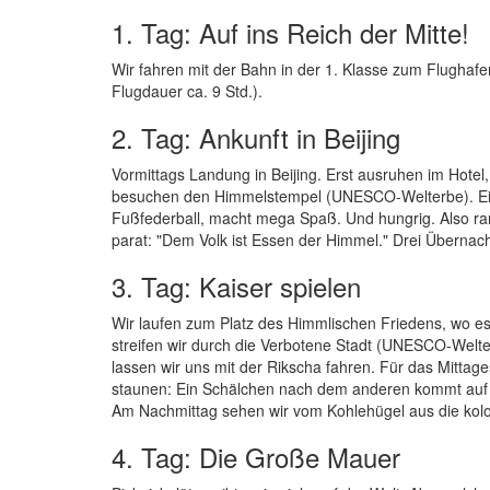
1. Tag: Auf ins Reich der Mitte!
Wir fahren mit der Bahn in der 1. Klasse zum Flughaf
Flugdauer ca. 9 Std.).
2. Tag: Ankunft in Beijing
Vormittags Landung in Beijing. Erst ausruhen im Hotel,
besuchen den Himmelstempel (UNESCO-Welterbe). Ein 
Fußfederball, macht mega Spaß. Und hungrig. Also ran
parat: "Dem Volk ist Essen der Himmel." Drei Übernach
3. Tag: Kaiser spielen
Wir laufen zum Platz des Himmlischen Friedens, wo es n
streifen wir durch die Verbotene Stadt (UNESCO-Welter
lassen wir uns mit der Rikscha fahren. Für das Mittag
staunen: Ein Schälchen nach dem anderen kommt auf d
Am Nachmittag sehen wir vom Kohlehügel aus die kolos
4. Tag: Die Große Mauer