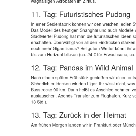
waghalsigen Akrobaten im Zirkus.
11. Tag: Futuristisches Pudong
In einer Seidenfabrik können wir den weichen, edlen 
Das Modell des heutigen Shanghai und auch Modelle 
Stadtviertel Pudong hat man die futuristischen Ideen
erschaffen. Überwältigt von all den Eindrücken stärke
noch mehr Gigantismus? Bei gutem Wetter könnt ihr a
bis zum Horizont blicken (ca. 24 € für Erwachsene, ca.
12. Tag: Pandas im Wild Animal
Nach einem späten Frühstück genießen wir einen entsp
Sicherlich entdecken wir den Liger. Ihr wisst nicht, w
Busstrecke 90 km. Dann heißt es Abschied nehmen vo
austauschen. Abends Transfer zum Flughafen. Kurz vo
13 Std.).
13. Tag: Zurück in der Heimat
Am frühen Morgen landen wir in Frankfurt oder Münch