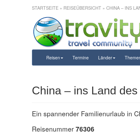
STARTSEITE
»
REISEÜBERSICHT
» CHINA – INS L
China – i
Reisen
Termine
Länder
Theme
China – ins Land des
Ein spannender Familienurlaub in Ch
Reisenummer
76306