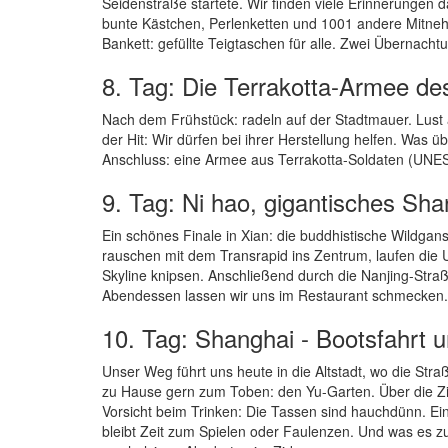
Seidenstraße startete. Wir finden viele Erinnerungen 
bunte Kästchen, Perlenketten und 1001 andere Mitne
Bankett: gefüllte Teigtaschen für alle. Zwei Übernacht
8. Tag: Die Terrakotta-Armee de
Nach dem Frühstück: radeln auf der Stadtmauer. Lust
der Hit: Wir dürfen bei ihrer Herstellung helfen. Was 
Anschluss: eine Armee aus Terrakotta-Soldaten (UNES
9. Tag: Ni hao, gigantisches Sha
Ein schönes Finale in Xian: die buddhistische Wildga
rauschen mit dem Transrapid ins Zentrum, laufen die 
Skyline knipsen. Anschließend durch die Nanjing-Stra
Abendessen lassen wir uns im Restaurant schmecken.
10. Tag: Shanghai - Bootsfahrt u
Unser Weg führt uns heute in die Altstadt, wo die Str
zu Hause gern zum Toben: den Yu-Garten. Über die Zi
Vorsicht beim Trinken: Die Tassen sind hauchdünn. Ei
bleibt Zeit zum Spielen oder Faulenzen. Und was es z