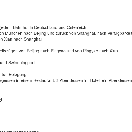
n jedem Bahnhof in Deutschland und Österreich
 von München nach Beijing und zurück von Shanghai, nach Verfügbarkei
von Xian nach Shanghai
keitszügen von Beijing nach Pingyao und von Pingyao nach Xian
e und Swimmingpool
hten Belegung
ittagessen in einem Restaurant, 3 Abendessen im Hotel, ein Abendessen
e
 der Sommerrodelbahn