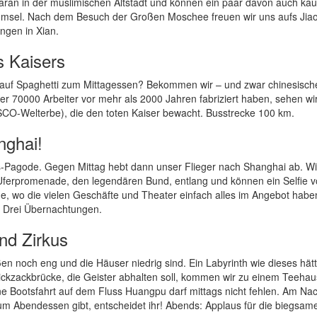
daran in der muslimischen Altstadt und können ein paar davon auch kau
hmsel. Nach dem Besuch der Großen Moschee freuen wir uns aufs Jiao
ungen in Xian.
s Kaisers
 auf Spaghetti zum Mittagessen? Bekommen wir – und zwar chinesisch
über 70000 Arbeiter vor mehr als 2000 Jahren fabriziert haben, sehen wi
CO-Welterbe), die den toten Kaiser bewacht. Busstrecke 100 km.
nghai!
ns-Pagode. Gegen Mittag hebt dann unser Flieger nach Shanghai ab. Wi
Uferpromenade, den legendären Bund, entlang und können ein Selfie v
ße, wo die vielen Geschäfte und Theater einfach alles im Angebot habe
 Drei Übernachtungen.
nd Zirkus
aßen noch eng und die Häuser niedrig sind. Ein Labyrinth wie dieses hä
ckzackbrücke, die Geister abhalten soll, kommen wir zu einem Teehau
ne Bootsfahrt auf dem Fluss Huangpu darf mittags nicht fehlen. Am Na
um Abendessen gibt, entscheidet ihr! Abends: Applaus für die biegsam