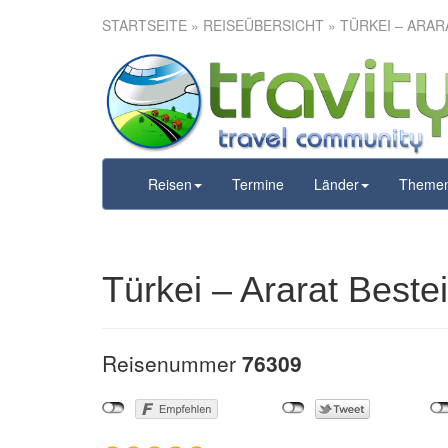
STARTSEITE
»
REISEÜBERSICHT
» TÜRKEI – ARAR
Türkei – Ara
Reisen
Termine
Länder
Theme
Türkei – Ararat Best
Reisenummer
76309