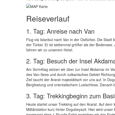
Reiseverlauf
1. Tag: Anreise nach Van
Flug via Istanbul nach Van in der Osttürkei. Die Stad
der Türkei. Er ist siebenmal größer als der Bodensee
fahren wir zu unserem Hotel.
2. Tag: Besuch der Insel Akdam
Am Vormittag setzen wir über zur Insel Akdamar im Va
des Van-Sees und durch vulkanisches Gebiet Richtung
Ziel taucht der Ararat majestätisch vor uns auf. In Do
Bergfestung und orientalischem Lustschloss. Danach 
3. Tag: Trekkingbeginn zum Basi
Heute startet unser Trekking auf den Ararat. Auf dem
Militärstation kurz hinter Dogubeyazit. Hier wird unser 
insgesamt etwa 1 Stunde Fahrt erreichen wir das Ende 