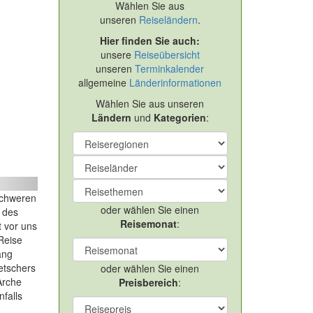
Wählen Sie aus
unseren
Reiseländern
.
Hier finden Sie auch:
unsere
Reiseübersicht
unseren
Terminkalender
allgemeine
Länderinformationen
Wählen Sie aus unseren
Ländern
und
Kategorien
:
rkei – Ararat Besteigung, 5137 m
ext
schweren
oder wählen Sie einen
l des
Reisemonat
:
t vor uns
Reise
ang
etschers
oder wählen Sie einen
Arche
Preisbereich
:
nfalls