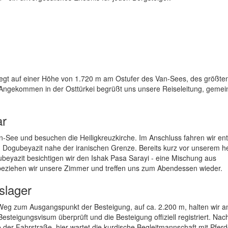
t liegt auf einer Höhe von 1.720 m am Ostufer des Van-Sees, des größt
. Angekommen in der Osttürkei begrüßt uns unsere Reiseleitung, geme
ar
n-See und besuchen die Heiligkreuzkirche. Im Anschluss fahren wir en
 Dogubeyazit nahe der iranischen Grenze. Bereits kurz vor unserem h
gubeyazit besichtigen wir den Ishak Pasa Sarayi - eine Mischung aus
beziehen wir unsere Zimmer und treffen uns zum Abendessen wieder.
slager
 Weg zum Ausgangspunkt der Besteigung, auf ca. 2.200 m, halten wir a
Besteigungsvisum überprüft und die Besteigung offiziell registriert. Nac
der Fahrstraße, hier wartet die kurdische Begleitmannschaft mit Pfer