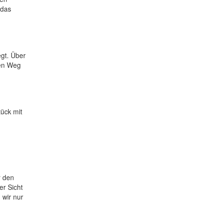
 das
gt. Über
ben Weg
ück mit
r den
er Sicht
 wir nur