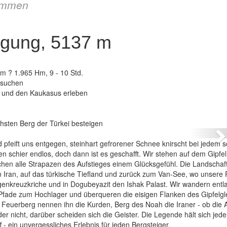
immen
eigung, 5137 m
Hm ? 1.965 Hm, 9 - 10 Std.
esuchen
an und den Kaukasus erleben
Tü
hsten Berg der Türkei besteigen
N
 pfeift uns entgegen, steinhart gefrorener Schnee knirscht bei jedem 
en schier endlos, doch dann ist es geschafft. Wir stehen auf dem Gipfe
hen alle Strapazen des Aufstieges einem Glücksgefühl. Die Landschaf
en Iran, auf das türkische Tiefland und zurück zum Van-See, wo unsere 
genkreuzkriche und in Dogubeyazit den Ishak Palast. Wir wandern entl
 Pfade zum Hochlager und überqueren die eisigen Flanken des Gipfelgl
 Feuerberg nennen ihn die Kurden, Berg des Noah die Iraner - ob die 
er nicht, darüber scheiden sich die Geister. Die Legende hält sich jede
f - ein unvergessliches Erlebnis für jeden Bergsteiger.