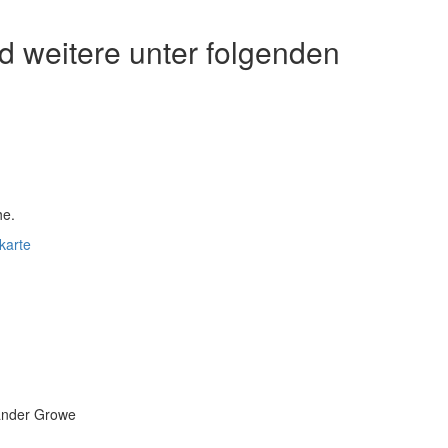
d weitere unter folgenden
he.
karte
xander Growe