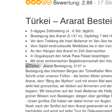
Bewertung:
2.88
-
17
St
Türkei – Ararat Best
5-tägiges Zelttrekking (4 - 6 Std. täglich)
Besteigung des Ararat (5.137 m), Gipfeltag ? 965 
Vor dem Trekking die Insel Akdamar im Van-See b
Vom Gipfel eindrucksvolle Weitblicke bis in den Ir
An den Hängen des Ararat im Zelt übernachten
Türkei – Ararat Besteigung, 5137 m
In Dogubeyazit den Ishak Pasa Palast besichtigen
Mit einer einheimischen Begleitmannschaft den höc
Previous
Besteigung des höchsten Berges der TürkeiKalter Wind
Schritt unter unseren Füßen - die letzten Meter schein
Ararat, dem "Berg der Mythen" und mit einem Mal weic
wirkt fast grenzenlos, wir blicken auf Armenien und d
begann. Wir besuchen auf der Insel Akdamar die Heili
grüner Wiesen zum Basislager, steigen über geröllige
- Unser großes Ziel haben wir dabei immer vor Augen.
Noah nach der Sintflut auf dem Ararat gestrandet ist od
hartnäckig und sorgt auf jeder Tour für Diskussionsstof