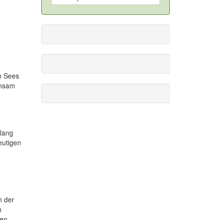
en Sees
insam
tlang
eutigen
n der
h
den