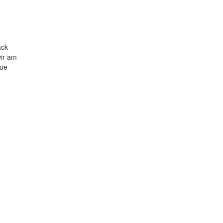
äck
wir am
vue