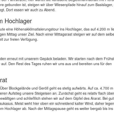
ere gebunden ist, steigen wir über Wiesenpfade hinauf zum Basislager,
egt. Dort essen wir auch zu Abend.
um Hochlager
e eine Höhenakklimatisierungstour ins Hochlager, das auf 4.200 m lie
gen Mittag unser Ziel. Nach einer Mittagsrast steigen wir auf dem sel
t zur freien Verfügung.
erden erneut mit unserem Gepäck beladen. Wir starten nach dem Frühst
auf. Den Rest des Tages ruhen wir uns aus und bereiten uns für den
rat
. Über Blockgelände und Geröll geht es stetig aufwärts. Auf ca. 4.700 m
eren Aufstieg unsere Steigeisen an. Zunächst geht es relativ flach übe
 bewältigen und schließlich stehen wir auf dem Gipfel des Ararat. Bei gut
aukasus. Meist weht hier oben ein schneidend kalter Wind, daher legen
um Hochlager ab. Nach der Mittagspause geht es weiter bergab bis ins