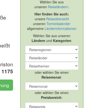
Wählen Sie aus
unseren
Reiseländern
.
Hier finden Sie auch:
iße
unsere
Reiseübersicht
unseren
Terminkalender
allgemeine
Länderinformationen
Wählen Sie aus unseren
Ländern
und
Kategorien
:
heißt
riston
R
1175
oder wählen Sie einen
Reisemonat
:
chung
oder wählen Sie einen
Preisbereich
: