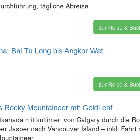
Durchführung, tägliche Abreise
zur Reise & Bu
a: Bai Tu Long bis Angkor Wat
zur Reise & Bu
s Rocky Mountaineer mit GoldLeaf
kanada mit kultimer: von Calgary durch die R
er Jasper nach Vancouver Island – inkl. Fahrt 
ountaineer.