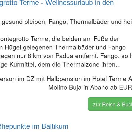
grotto Terme - Wellnessurlaub in den
 gesund bleiben, Fango, Thermalbäder und he
ntegrotto Terme, die beiden am Fuße der
n Hügel gelegenen Thermalbäder und Fango
liegen nur 8 km von Padua entfernt. Fango, so 
ige Kurmittel, dem die Thermalzone ihren...
Person im DZ mit Halbpension im Hotel Terme A
Molino Buja in Abano ab EU
zur Reise & Bu
Höhepunkte im Baltikum