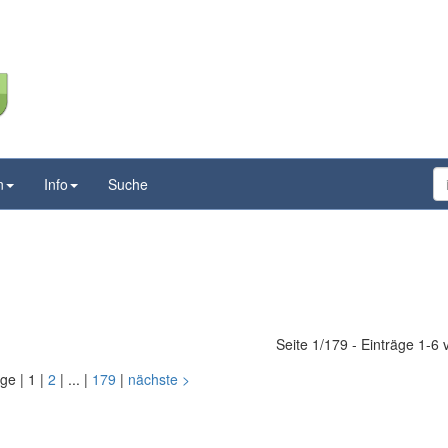
n
Info
Suche
Seite 1/179 - Einträge 1-6
ige
|
1
|
2
|
...
|
179
|
nächste
>