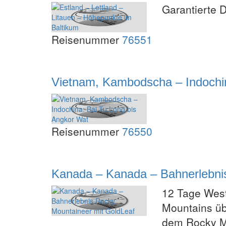
Garantierte 
Reisenummer
76551
Vietnam, Kambodscha – Indochin
Reisenummer
76550
Kanada – Kanada – Bahnerlebni
12 Tage West
Mountains üb
dem Rocky M