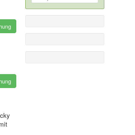
chung
chung
ocky
mit