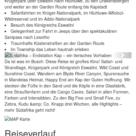
Krügerpark über Eswatini nach Hluhluwe, zu den Drakensbergen
und weiter an der Garden Route entlang bis Kapstadt
Safarifahrten im Krüger-Nationalpark, im Hluhluwe-iMfolozi-
Wildreservat und im Addo-Nationalpark
Besuch des Königreichs Eswatini
Gelegenheit zur Fahrt in Jeeps über den spektakulären
Sanipass nach Lesotho
Südafrika – Endstation Kap – ein tierisches
Traumhafte Küstenstraßen an der Garden Route
Vorhaben
Im Township das Leben hautnah erleben
Previous
Next
Da ist was im Busch: Diese Reise ist großes Kino! Safari- und
Strandtage, Krügerpark und Königreich Eswatini, Wild Coast und
Sunshine Coast. Wandern am Blyde River Canyon, Spurensuche
in Mandelas Heimat, Happy End am Kap der Guten Hoffnung. Wir
stecken die Füße in den Sand und die Köpfe in eine Glasfabrik,
eine Straußenfarm und die Cango Caves. Safari in allen Formen,
Farben und Intensitäten. Zu den Big Five und Small Five, zu
Zebra, Kudu &amp; Co. Knapp drei Wochen, alle Highlights –
mehr Südafrika geht nicht!
Reiseverlauf