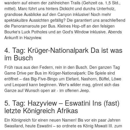
wandern auf einem der zahlreichen Trails (Gehzeit ca. 1,5 Std.,
mittel). Marc führt uns hinters Dickicht und durchs Unterholz,
grandiose Ausblicke auf den Canyon inklusive! Noch mehr
spektakuläre Aussichten gefällig? Die garantiert uns anschließend
die Panoramaroute per Bus. Kleines Hop-off an den felsigen
Bourke's Luck Potholes und an God's Window inklusive. Abends
Ankunft in Hazyview.
4. Tag: Krüger-Nationalpark Da ist was
im Busch
Früh raus aus den Federn, rein in den Busch. Den ganzen Tag
Game Drive per Bus im Krüger-Nationalpark: Die Spiele sind
eröffnet – das Big-Five-Bingo um Elefant, Nashorn, Büffel, Löwe
und Leopard kann beginnen. Wer's wilder mag, gönnt sich das
Ganze auf Wunsch open air - im offenen Jeep.
5. Tag: Hazyview – Eswatini Ins (fast)
letzte Königreich Afrikas
Ein Königreich für einen neuen Namen! Bis vor ein paar Jahren
Swasiland, heute Eswatini – so ordnete es König Mswati III. zum