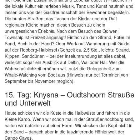
die lokale Kultur ein, erleben Musik, Tanz und Kunst hautnah und
lassen uns von der Gastfreundschaft der Bewohner begeistern.
Die bunten Straßen, das Lachen der Kinder und der Duft
regionaler Küche machen diesen Besuch zu einem
unvergesslichen Erlebnis. Nach dem Besuch des Qolweni
Township ist Freizeit angesagt! Einfach an den Strand, Füße im
Sand, Buch in der Hand? Oder Work-out-Wanderung mit Guide
auf der Robberg-Halbinsel (Gehzeit ca. 2,5 Std., leicht): Strand,
Klippen, Sanddünen – bei der Inselumrundung ist alles dabei,
vielleicht sogar ein Ausblick auf Delfin, Wal oder Hai. Wer die
Wahrscheinlichkeit erhöhen will, nutzt die Gelegenheit zum
Whale-Watching vom Boot aus (Hinweis: nur bei Terminen von
September bis November möglich).
15. Tag: Knysna – Oudtshoorn Strauße
und Unterwelt
Heute schicken wir die Küste in die Halbwüste und fahren in die
Kleine Karoo. Wenn wir schon mal in der Straußenhochburg sind,
halten wir natürlich auf einer Farm. Wir stecken den Kopf nicht in
den Sand – danach aber in die faszinierende Höhlenwelt der
Cango Caves.