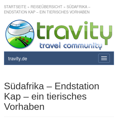
STARTSEITE
»
REISEÜBERSICHT
» SÜDAFRIKA –
ENDSTATION KAP – EIN TIERISCHES VORHABEN
Südafrika – Endstation Kap –
ein tierisches Vorhaben
travity.de
toggle
navigati
Südafrika – Endstation
Kap – ein tierisches
Vorhaben