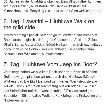
50. Jahrestag der Unabhängigkeit an. Dem Alltag näher kommen
wir in der Ngwenya-Glasfabrik, wo Handwerkskunst auf
Klimaschutz trifft. Recycling 2.0 – hier ist das Glas wirklich grüner!
6. Tag: Eswatini – Hluhluwe Walk on
the mild side
Marcs Morning Special: Safari to go im Mlilwane-Naturreservat.
Raubtierdichte gleich , dafür gute Chancen auf Antilope, Zebra,
Giraffe &amp; Co. Zurück in Südafrika kann man sich nachmittags
doch noch seine Portion Raubtier abholen: Gelegenheit zum
Besuch einer Wildkatzen-Aufzuchtstation.
7. Tag: Hluhluwe Vom Jeep ins Boot?
Vormittags haben wir alle kein Dach über dem Kopf: In offenen
Geländewagen pirschen wir uns durch das Hluhluwe-iMfolozi-
Wildreservat. Die Big-Five-Jagd geht weiter: Wer kriegt sie alle
vor die Linse? Am freien Nachmittag relaxen oder auf Wunsch
das Safarifieber auf dem Wasser kühlen? Ein zweistündiger
Bootstrip im iSimangaliso Wetland Park bringt uns Krokodilen und
Nilpferden näher.