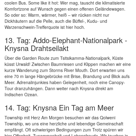
coolen Bus. Some like it hot: Wer mag, tauscht die klimatisierte
Komfortzone auf Wunsch gegen einen offenen Geländewagen.
So oder so: Warm, wärmer, heiß – wir rücken nicht nur
Dickhäutern auf die Pelle, auch die Büffel-, Kudu- und
Warzenschwein-Trefferquote ist hier hoch.
13. Tag: Addo-Elephant-Nationalpark -
Knysna Drahtseilakt
Über die Garden Route zum Tsitsikamma-Nationalpark, Küste
küsst Urwald! Zwischen Baumriesen und Klippen machen wir eine
kurze Wanderung zum Storms River Mouth. Dort erwarten uns
eine 70 m lange Hängebrücke mit Brise, Brandung und Blick aufs
Meer. Adrenalinjunkies haben Gelegenheit, noch eine Canopy-
Tour dranzuhängen. Dann weiter nach Knysna direkt am
Indischen Ozean.
14. Tag: Knysna Ein Tag am Meer
Township mit Herz Am Morgen besuchen wir das Qolweni
Township, wo uns eine herzliche und lebendige Gemeinschaft
empfängt. Oft schwierigen Bedingungen zum Trotz spüren wir
hier Offenheit, Zusammenhalt und Lebensfreude. Wir tauchen in