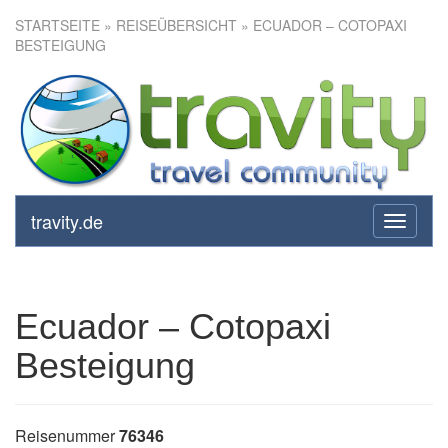
STARTSEITE
»
REISEÜBERSICHT
» ECUADOR – COTOPAXI
BESTEIGUNG
Ecuador – Cotopaxi
Besteigung
travity.de
toggle
navigati
Ecuador – Cotopaxi
Besteigung
Reisenummer
76346