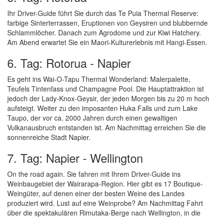
Ihr Driver-Guide führt Sie durch das Te Puia Thermal Reserve:
farbige Sinterterrassen, Eruptionen von Geysiren und blubbernde
Schlammlöcher. Danach zum Agrodome und zur Kiwi Hatchery.
Am Abend erwartet Sie ein Maori-Kulturerlebnis mit Hangi-Essen.
6. Tag: Rotorua - Napier
Es geht ins Wai-O-Tapu Thermal Wonderland: Malerpalette,
Teufels Tintenfass und Champagne Pool. Die Hauptattraktion ist
jedoch der Lady-Knox-Geysir, der jeden Morgen bis zu 20 m hoch
aufsteigt. Weiter zu den imposanten Huka Falls und zum Lake
Taupo, der vor ca. 2000 Jahren durch einen gewaltigen
Vulkanausbruch entstanden ist. Am Nachmittag erreichen Sie die
sonnenreiche Stadt Napier.
7. Tag: Napier - Wellington
On the road again. Sie fahren mit Ihrem Driver-Guide ins
Weinbaugebiet der Wairarapa-Region. Hier gibt es 17 Boutique-
Weingüter, auf denen einer der besten Weine des Landes
produziert wird. Lust auf eine Weinprobe? Am Nachmittag Fahrt
über die spektakulären Rimutaka-Berge nach Wellington, in die