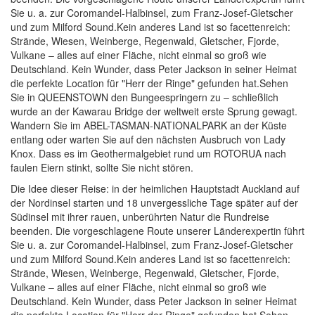
Sie u. a. zur Coromandel-Halbinsel, zum Franz-Josef-Gletscher
und zum Milford Sound.Kein anderes Land ist so facettenreich:
Strände, Wiesen, Weinberge, Regenwald, Gletscher, Fjorde,
Vulkane – alles auf einer Fläche, nicht einmal so groß wie
Deutschland. Kein Wunder, dass Peter Jackson in seiner Heimat
die perfekte Location für "Herr der Ringe" gefunden hat.Sehen
Sie in QUEENSTOWN den Bungeespringern zu – schließlich
wurde an der Kawarau Bridge der weltweit erste Sprung gewagt.
Wandern Sie im ABEL-TASMAN-NATIONALPARK an der Küste
entlang oder warten Sie auf den nächsten Ausbruch von Lady
Knox. Dass es im Geothermalgebiet rund um ROTORUA nach
faulen Eiern stinkt, sollte Sie nicht stören.
Die Idee dieser Reise: in der heimlichen Hauptstadt Auckland auf
der Nordinsel starten und 18 unvergessliche Tage später auf der
Südinsel mit ihrer rauen, unberührten Natur die Rundreise
beenden. Die vorgeschlagene Route unserer Länderexpertin führt
Sie u. a. zur Coromandel-Halbinsel, zum Franz-Josef-Gletscher
und zum Milford Sound.Kein anderes Land ist so facettenreich:
Strände, Wiesen, Weinberge, Regenwald, Gletscher, Fjorde,
Vulkane – alles auf einer Fläche, nicht einmal so groß wie
Deutschland. Kein Wunder, dass Peter Jackson in seiner Heimat