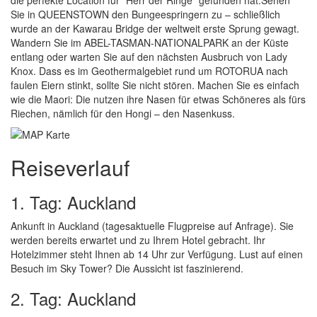
die perfekte Location für "Herr der Ringe" gefunden hat.Sehen
Sie in QUEENSTOWN den Bungeespringern zu – schließlich
wurde an der Kawarau Bridge der weltweit erste Sprung gewagt.
Wandern Sie im ABEL-TASMAN-NATIONALPARK an der Küste
entlang oder warten Sie auf den nächsten Ausbruch von Lady
Knox. Dass es im Geothermalgebiet rund um ROTORUA nach
faulen Eiern stinkt, sollte Sie nicht stören. Machen Sie es einfach
wie die Maori: Die nutzen ihre Nasen für etwas Schöneres als fürs
Riechen, nämlich für den Hongi – den Nasenkuss.
Reiseverlauf
1. Tag: Auckland
Ankunft in Auckland (tagesaktuelle Flugpreise auf Anfrage). Sie
werden bereits erwartet und zu Ihrem Hotel gebracht. Ihr
Hotelzimmer steht Ihnen ab 14 Uhr zur Verfügung. Lust auf einen
Besuch im Sky Tower? Die Aussicht ist faszinierend.
2. Tag: Auckland