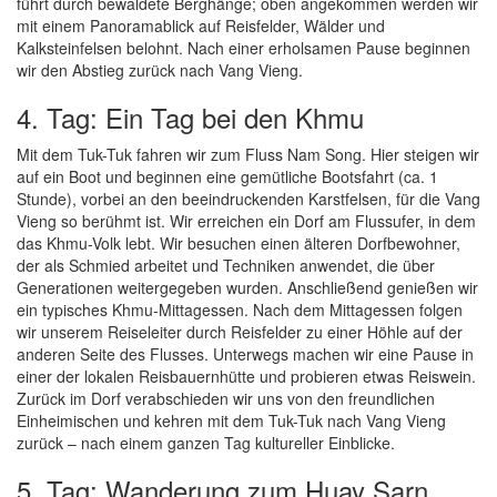
führt durch bewaldete Berghänge; oben angekommen werden wir
mit einem Panoramablick auf Reisfelder, Wälder und
Kalksteinfelsen belohnt. Nach einer erholsamen Pause beginnen
wir den Abstieg zurück nach Vang Vieng.
4. Tag: Ein Tag bei den Khmu
Mit dem Tuk-Tuk fahren wir zum Fluss Nam Song. Hier steigen wir
auf ein Boot und beginnen eine gemütliche Bootsfahrt (ca. 1
Stunde), vorbei an den beeindruckenden Karstfelsen, für die Vang
Vieng so berühmt ist. Wir erreichen ein Dorf am Flussufer, in dem
das Khmu-Volk lebt. Wir besuchen einen älteren Dorfbewohner,
der als Schmied arbeitet und Techniken anwendet, die über
Generationen weitergegeben wurden. Anschließend genießen wir
ein typisches Khmu-Mittagessen. Nach dem Mittagessen folgen
wir unserem Reiseleiter durch Reisfelder zu einer Höhle auf der
anderen Seite des Flusses. Unterwegs machen wir eine Pause in
einer der lokalen Reisbauernhütte und probieren etwas Reiswein.
Zurück im Dorf verabschieden wir uns von den freundlichen
Einheimischen und kehren mit dem Tuk-Tuk nach Vang Vieng
zurück – nach einem ganzen Tag kultureller Einblicke.
5. Tag: Wanderung zum Huay Sarn