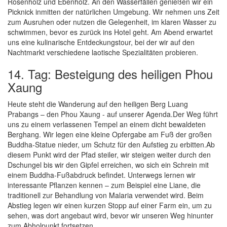
Rosenholz und Ebenholz. An den Wasserfällen genießen wir ein
Picknick inmitten der natürlichen Umgebung. Wir nehmen uns Zeit
zum Ausruhen oder nutzen die Gelegenheit, im klaren Wasser zu
schwimmen, bevor es zurück ins Hotel geht. Am Abend erwartet
uns eine kulinarische Entdeckungstour, bei der wir auf den
Nachtmarkt verschiedene laotische Spezialitäten probieren.
14. Tag: Besteigung des heiligen Phou
Xaung
Heute steht die Wanderung auf den heiligen Berg Luang
Prabangs – den Phou Xaung - auf unserer Agenda.Der Weg führt
uns zu einem verlassenen Tempel an einem dicht bewaldeten
Berghang. Wir legen eine kleine Opfergabe am Fuß der großen
Buddha-Statue nieder, um Schutz für den Aufstieg zu erbitten.Ab
diesem Punkt wird der Pfad steiler, wir steigen weiter durch den
Dschungel bis wir den Gipfel erreichen, wo sich ein Schrein mit
einem Buddha-Fußabdruck befindet. Unterwegs lernen wir
interessante Pflanzen kennen – zum Beispiel eine Liane, die
traditionell zur Behandlung von Malaria verwendet wird. Beim
Abstieg legen wir einen kurzen Stopp auf einer Farm ein, um zu
sehen, was dort angebaut wird, bevor wir unseren Weg hinunter
zum Abholpunkt fortsetzen.