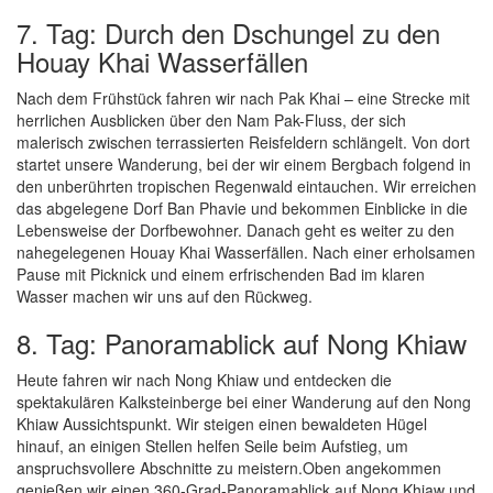
7. Tag: Durch den Dschungel zu den
Houay Khai Wasserfällen
Nach dem Frühstück fahren wir nach Pak Khai – eine Strecke mit
herrlichen Ausblicken über den Nam Pak-Fluss, der sich
malerisch zwischen terrassierten Reisfeldern schlängelt. Von dort
startet unsere Wanderung, bei der wir einem Bergbach folgend in
den unberührten tropischen Regenwald eintauchen. Wir erreichen
das abgelegene Dorf Ban Phavie und bekommen Einblicke in die
Lebensweise der Dorfbewohner. Danach geht es weiter zu den
nahegelegenen Houay Khai Wasserfällen. Nach einer erholsamen
Pause mit Picknick und einem erfrischenden Bad im klaren
Wasser machen wir uns auf den Rückweg.
8. Tag: Panoramablick auf Nong Khiaw
Heute fahren wir nach Nong Khiaw und entdecken die
spektakulären Kalksteinberge bei einer Wanderung auf den Nong
Khiaw Aussichtspunkt. Wir steigen einen bewaldeten Hügel
hinauf, an einigen Stellen helfen Seile beim Aufstieg, um
anspruchsvollere Abschnitte zu meistern.Oben angekommen
genießen wir einen 360-Grad-Panoramablick auf Nong Khiaw und