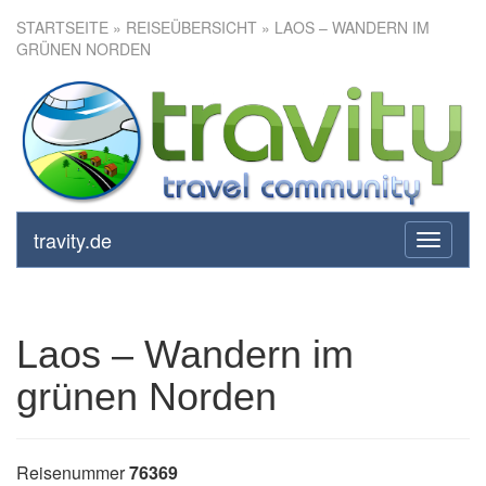
STARTSEITE
»
REISEÜBERSICHT
» LAOS – WANDERN IM
GRÜNEN NORDEN
Laos – Wandern im grünen
Norden
travity.de
toggle
navigati
Laos – Wandern im
grünen Norden
Reisenummer
76369