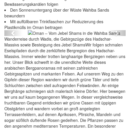
Bewässerungskanälen folgen
Den Sonnenuntergang über der Wüste Wahiba Sands
bewundern
Mit auffüllbaren Trinkflaschen zur Reduzierung des
Oman – Vom Jebel Shams in die Wahiba Sands
Plastikmülls im Oman beitragen
Previous
Next
Wanderreise durch Wadis, die Gebirgszüge des Hadschar-
Massivs sowie Besteigung des Jebel ShamsWir folgen schmalen
Eselspfaden durch die zerklüftete Bergregion des Hadschar-
Massivs. Immer wieder trotten langhaarige Bergziegen neben uns
her. Unser Blick schweift in die unendliche Weite dieses
arabischen Bergpanoramas mit seinen zahlreichen
Gebirgsspitzen und markanten Felsen. Auf unserem Weg zu den
Gipfeln dieser Region wandern wir durch grüne Täler und tiefe
Schluchten zwischen steil aufragenden Felswänden. An einige
Berghänge schmiegen sich malerisch kleine Dörfer. Hier bewegen
wir uns auf kaum begangenen Wegen. In dieser vergleichsweise
fruchtbaren Gegend entdecken wir grüne Oasen mit üppigen
Obstgärten und wandern vorbei an groß angelegten
Terrassenfeldern, auf denen Aprikosen, Pfirsiche, Mandeln und
sogar süßlich duftende Rosen gedeihen. Die Pflanzen passen zu
den angenehm mediterranen Temperaturen. Ein besonderer