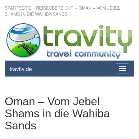
STARTSEITE
»
REISEÜBERSICHT
» OMAN – VOM JEBEL
SHAMS IN DIE WAHIBA SANDS
Oman – Vom Jebel Shams in
die Wahiba Sands
travity.de
toggle
navigati
Oman – Vom Jebel
Shams in die Wahiba
Sands