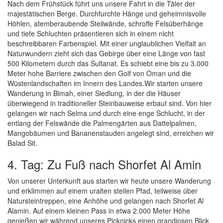
Nach dem Frühstück führt uns unsere Fahrt in die Täler der
majestätischen Berge. Durchfurchte Hänge und geheimnisvolle
Höhlen, atemberaubende Steilwände, schroffe Felsüberhänge
und tiefe Schluchten präsentieren sich in einem nicht
beschreibbaren Farbenspiel. Mit einer unglaublichen Vielfalt an
Naturwundern zieht sich das Gebirge über eine Länge von fast
500 Kilometern durch das Sultanat. Es schiebt eine bis zu 3.000
Meter hohe Barriere zwischen den Golf von Oman und die
Wüstenlandschaften im Innern des Landes.Wir starten unsere
Wanderung in Bimah, einer Siedlung, in der die Häuser
überwiegend in traditioneller Steinbauweise erbaut sind. Von hier
gelangen wir nach Selma und durch eine enge Schlucht, in der
entlang der Felswände die Palmengärten aus Dattelpalmen,
Mangobäumen und Bananenstauden angelegt sind, erreichen wir
Balad Sit.
4. Tag: Zu Fuß nach Shorfet Al Amin
Von unserer Unterkunft aus starten wir heute unsere Wanderung
und erklimmen auf einem uralten steilen Pfad, teilweise über
Natursteintreppen, eine Anhöhe und gelangen nach Shorfet Al
Alamin. Auf einem kleinen Pass in etwa 2.000 Meter Höhe
genießen wir während unseres Picknicks einen grandiosen Blick