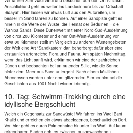
Wir fahren zum Wadi Ghul und besuchen dort den Ort Al Nakhr.
Anschließend geht es weiter ins Landesinnere bis zur Ortschaft
Bidayah. Hier lassen wir etwas Luft aus den Autoreifen, um
besser im Sand fahren zu können. Auf einer Sandpiste geht es
hinein in die Weite der Wüste, die Heimat der Beduinen – die
Wahiba Sands. Diese Dünenwelt mit einer Nord-Süd-Ausdehnung
von circa 200 Kilometer und einer Ost-West-Ausdehnung von
etwa 80 Kilometer stellt im Vergleich zu anderen Wüstengebieten
der Welt eine Art "Sandkasten" dar, beherbergt dafür aber eine
erstaunlich artenreiche Flora und Fauna. Am späten Nachmittag,
wenn das Licht sanft wird, erklimmen wir eine der zahlreichen
Dünen und beobachten bei anmutender Stille, wie die Sonne
hinter dem Meer aus Sand untergeht. Nach einem köstlichen
Abendessen werden unter dem glitzernden Sternenhimmel die
Geschichten aus 1001 Nacht wieder lebendig.
10. Tag: Schwimm-Trekking durch eine
idyllische Bergschlucht
Welch ein Gegensatz zur Sandwüste! Wir fahren ins Wadi Bani
Khalid und erreichen ein etwas abgelegenes, beschauliches Dorf.
Von hier geht es durch Palmenhaine hinunter ins Wadi. Auf kaum
erkennbaren Pfaden geht es zwischen ausgewaschenen