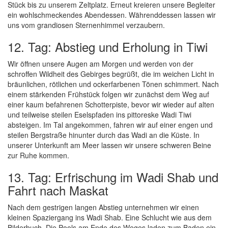
Stück bis zu unserem Zeltplatz. Erneut kreieren unsere Begleiter
ein wohlschmeckendes Abendessen. Währenddessen lassen wir
uns vom grandiosen Sternenhimmel verzaubern.
12. Tag: Abstieg und Erholung in Tiwi
Wir öffnen unsere Augen am Morgen und werden von der
schroffen Wildheit des Gebirges begrüßt, die im weichen Licht in
bräunlichen, rötlichen und ockerfarbenen Tönen schimmert. Nach
einem stärkenden Frühstück folgen wir zunächst dem Weg auf
einer kaum befahrenen Schotterpiste, bevor wir wieder auf alten
und teilweise steilen Eselspfaden ins pittoreske Wadi Tiwi
absteigen. Im Tal angekommen, fahren wir auf einer engen und
steilen Bergstraße hinunter durch das Wadi an die Küste. In
unserer Unterkunft am Meer lassen wir unsere schweren Beine
zur Ruhe kommen.
13. Tag: Erfrischung im Wadi Shab und
Fahrt nach Maskat
Nach dem gestrigen langen Abstieg unternehmen wir einen
kleinen Spaziergang ins Wadi Shab. Eine Schlucht wie aus dem
Bilderbuch. Die Pools am Ende des Weges laden zum Baden ein