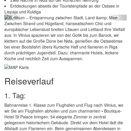
adt, Land &
Zwei Nächte in Nida auf der Kurischen Nehrung
Baltikum – Entspannung zwischen Stadt,
Entdeckungen abseits der Touristenpfade an der Ostsee in
Meer
Liepaja und Kuldiga
Previous
Next
Zwischen Strand und Hügelland, hanseatischem Chic und
europäischer Lebenslust breiten Litauen und Lettland ihre Vielfalt
aus: In Vilnius spazieren wir von der Gotik bis zum Barock, wir
klettern auf die Große Düne bei Nida, genießen die Ostseebrise
bei einer Bootsfahrt übers Kurische Haff und flanieren in Riga
durch prächtigen Jugendstil. Dazu: charmante Hotels, leckere
Küche und reichlich Zeit zum Ausspannen.
Reiseverlauf
1. Tag:
Bahnanreise 1. Klasse zum Flughafen und Flug nach Vilnius, wo
wir Sie am Flughafen abholen und zum charmanten • Boutique-
Hotel St Palace bringen: 54 elegante Zimmer in zentral
gelegenem historischem Gebäude. Direkt vor dem Hotel lädt die
Altstadt zum Flanieren ein. Beim gemeinsamen Abendessen in