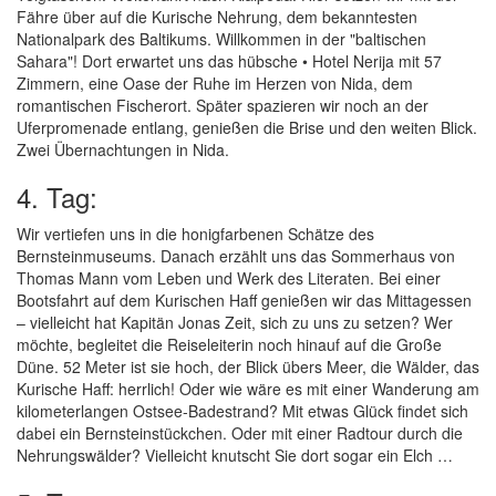
Fähre über auf die Kurische Nehrung, dem bekanntesten
Nationalpark des Baltikums. Willkommen in der "baltischen
Sahara"! Dort erwartet uns das hübsche • Hotel Nerija mit 57
Zimmern, eine Oase der Ruhe im Herzen von Nida, dem
romantischen Fischerort. Später spazieren wir noch an der
Uferpromenade entlang, genießen die Brise und den weiten Blick.
Zwei Übernachtungen in Nida.
4. Tag:
Wir vertiefen uns in die honigfarbenen Schätze des
Bernsteinmuseums. Danach erzählt uns das Sommerhaus von
Thomas Mann vom Leben und Werk des Literaten. Bei einer
Bootsfahrt auf dem Kurischen Haff genießen wir das Mittagessen
– vielleicht hat Kapitän Jonas Zeit, sich zu uns zu setzen? Wer
möchte, begleitet die Reiseleiterin noch hinauf auf die Große
Düne. 52 Meter ist sie hoch, der Blick übers Meer, die Wälder, das
Kurische Haff: herrlich! Oder wie wäre es mit einer Wanderung am
kilometerlangen Ostsee-Badestrand? Mit etwas Glück findet sich
dabei ein Bernsteinstückchen. Oder mit einer Radtour durch die
Nehrungswälder? Vielleicht knutscht Sie dort sogar ein Elch …