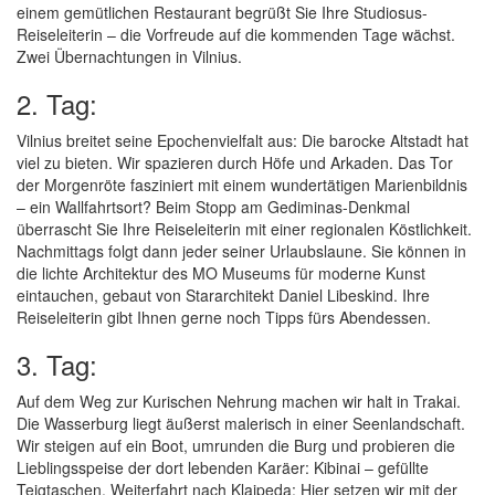
einem gemütlichen Restaurant begrüßt Sie Ihre Studiosus-
Reiseleiterin – die Vorfreude auf die kommenden Tage wächst.
Zwei Übernachtungen in Vilnius.
2. Tag:
Vilnius breitet seine Epochenvielfalt aus: Die barocke Altstadt hat
viel zu bieten. Wir spazieren durch Höfe und Arkaden. Das Tor
der Morgenröte fasziniert mit einem wundertätigen Marienbildnis
– ein Wallfahrtsort? Beim Stopp am Gediminas-Denkmal
überrascht Sie Ihre Reiseleiterin mit einer regionalen Köstlichkeit.
Nachmittags folgt dann jeder seiner Urlaubslaune. Sie können in
die lichte Architektur des MO Museums für moderne Kunst
eintauchen, gebaut von Stararchitekt Daniel Libeskind. Ihre
Reiseleiterin gibt Ihnen gerne noch Tipps fürs Abendessen.
3. Tag:
Auf dem Weg zur Kurischen Nehrung machen wir halt in Trakai.
Die Wasserburg liegt äußerst malerisch in einer Seenlandschaft.
Wir steigen auf ein Boot, umrunden die Burg und probieren die
Lieblingsspeise der dort lebenden Karäer: Kibinai – gefüllte
Teigtaschen. Weiterfahrt nach Klaipeda: Hier setzen wir mit der