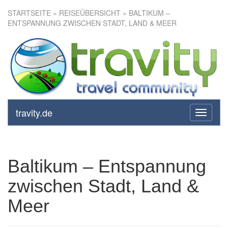
STARTSEITE
»
REISEÜBERSICHT
» BALTIKUM –
ENTSPANNUNG ZWISCHEN STADT, LAND & MEER
Baltikum – Entspannung
zwischen Stadt, Land & Meer
travity.de
toggle
navigati
Baltikum – Entspannung
zwischen Stadt, Land &
Meer