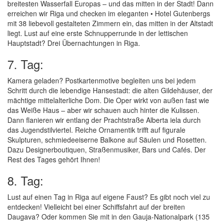
breitesten Wasserfall Europas – und das mitten in der Stadt! Dann
erreichen wir Riga und checken im eleganten • Hotel Gutenbergs
mit 38 liebevoll gestalteten Zimmern ein, das mitten in der Altstadt
liegt. Lust auf eine erste Schnupperrunde in der lettischen
Hauptstadt? Drei Übernachtungen in Riga.
7. Tag:
Kamera geladen? Postkartenmotive begleiten uns bei jedem
Schritt durch die lebendige Hansestadt: die alten Gildehäuser, der
mächtige mittelalterliche Dom. Die Oper wirkt von außen fast wie
das Weiße Haus – aber wir schauen auch hinter die Kulissen.
Dann flanieren wir entlang der Prachtstraße Alberta iela durch
das Jugendstilviertel. Reiche Ornamentik trifft auf figurale
Skulpturen, schmiedeeiserne Balkone auf Säulen und Rosetten.
Dazu Designerboutiquen, Straßenmusiker, Bars und Cafés. Der
Rest des Tages gehört Ihnen!
8. Tag:
Lust auf einen Tag in Riga auf eigene Faust? Es gibt noch viel zu
entdecken! Vielleicht bei einer Schiffsfahrt auf der breiten
Daugava? Oder kommen Sie mit in den Gauja-Nationalpark (135