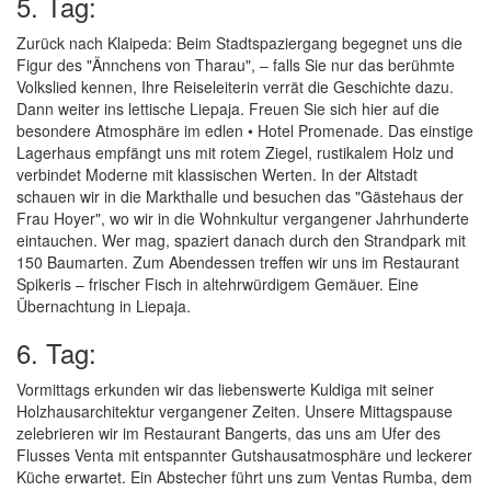
5. Tag:
Zurück nach Klaipeda: Beim Stadtspaziergang begegnet uns die
Figur des "Ännchens von Tharau", – falls Sie nur das berühmte
Volkslied kennen, Ihre Reiseleiterin verrät die Geschichte dazu.
Dann weiter ins lettische Liepaja. Freuen Sie sich hier auf die
besondere Atmosphäre im edlen • Hotel Promenade. Das einstige
Lagerhaus empfängt uns mit rotem Ziegel, rustikalem Holz und
verbindet Moderne mit klassischen Werten. In der Altstadt
schauen wir in die Markthalle und besuchen das "Gästehaus der
Frau Hoyer", wo wir in die Wohnkultur vergangener Jahrhunderte
eintauchen. Wer mag, spaziert danach durch den Strandpark mit
150 Baumarten. Zum Abendessen treffen wir uns im Restaurant
Spikeris – frischer Fisch in altehrwürdigem Gemäuer. Eine
Übernachtung in Liepaja.
6. Tag:
Vormittags erkunden wir das liebenswerte Kuldiga mit seiner
Holzhausarchitektur vergangener Zeiten. Unsere Mittagspause
zelebrieren wir im Restaurant Bangerts, das uns am Ufer des
Flusses Venta mit entspannter Gutshausatmosphäre und leckerer
Küche erwartet. Ein Abstecher führt uns zum Ventas Rumba, dem