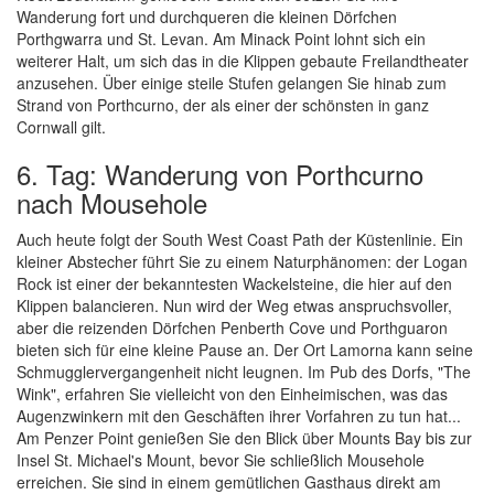
Wanderung fort und durchqueren die kleinen Dörfchen
Porthgwarra und St. Levan. Am Minack Point lohnt sich ein
weiterer Halt, um sich das in die Klippen gebaute Freilandtheater
anzusehen. Über einige steile Stufen gelangen Sie hinab zum
Strand von Porthcurno, der als einer der schönsten in ganz
Cornwall gilt.
6. Tag: Wanderung von Porthcurno
nach Mousehole
Auch heute folgt der South West Coast Path der Küstenlinie. Ein
kleiner Abstecher führt Sie zu einem Naturphänomen: der Logan
Rock ist einer der bekanntesten Wackelsteine, die hier auf den
Klippen balancieren. Nun wird der Weg etwas anspruchsvoller,
aber die reizenden Dörfchen Penberth Cove und Porthguaron
bieten sich für eine kleine Pause an. Der Ort Lamorna kann seine
Schmugglervergangenheit nicht leugnen. Im Pub des Dorfs, "The
Wink", erfahren Sie vielleicht von den Einheimischen, was das
Augenzwinkern mit den Geschäften ihrer Vorfahren zu tun hat...
Am Penzer Point genießen Sie den Blick über Mounts Bay bis zur
Insel St. Michael's Mount, bevor Sie schließlich Mousehole
erreichen. Sie sind in einem gemütlichen Gasthaus direkt am