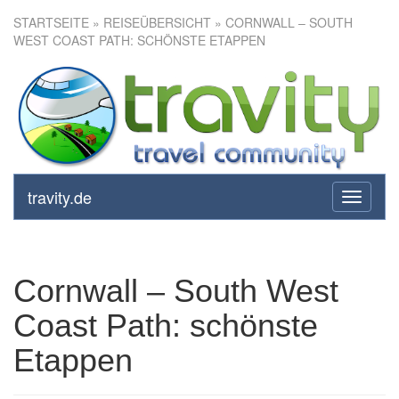
STARTSEITE
»
REISEÜBERSICHT
» CORNWALL – SOUTH
WEST COAST PATH: SCHÖNSTE ETAPPEN
Cornwall – South West Coast
Path: schönste Etappen
travity.de
toggle
navigati
Cornwall – South West
Coast Path: schönste
Etappen