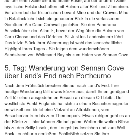
auf der einen Seite die traumhafte Küste, auf der anderen Seite
mystische Felslandschaften mit Ruinen alter Blei- und Zinnminen.
Vor allem bei der historischen Levant-Mine und der Crowns-Mine
in Botallack lohnt sich ein genauerer Blick in die verlassenen
Gemäuer. Am Cape Cornwall genießen Sie den Panorama-
Ausblick über den Atlantik, bevor der Weg über die Ruinen von
Carn Cloose und das Dörfchen St. Just ins Landesinnere führt.
Das letzte Stück Ihrer Wanderung ist wohl das landschaftliche
Highlight Ihres Tages - Sie folgen dem wunderschönen
Sandstrand von Whitesand Bay bis zum Hafen von Sennan Cove.
5. Tag: Wanderung von Sennan Cove
über Land's End nach Porthcurno
Nach dem Frühstück brechen Sie auf nach Land's End. Ihre
heutige Wanderung fällt etwas kürzer aus, damit Ihnen genügend
Zeit für einen ausgedehnten Besuch an diesem Ort bleibt. Der
westlichste Punkt Englands hat sich zu einem Besuchermagneten
entwickelt und bietet eine Vielzahl an Attraktionen, vom
Besucherzentrum bis zum Themenpark. Etwas ruhiger geht es an
der Küste zu - hier können Sie bei gutem Wetter die weiten Blicke
bis zu den Scilly Inseln, den Longships-Inselchen und zum Wolf
Rock Leuchtturm genießen. Schließlich setzen Sie Ihre