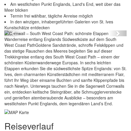
Am westlichsten Punkt Englands, Land's End, weit über das
Meer blicken
Termin frei wählbar, tägliche Anreise möglich
Cornwall – South West Coast Path: schönste
In den winzigen, inhabergeführten Galerien von St. Ives
Etappen
Kunstschätze entdecken
Previous
Next
Wanderreise entlang Englands Südwestküste auf dem South
West Coast PathGoldene Sandstrände, schroffe Felsklippen und
das stetige Rauschen des Meeres begleiten Sie auf dieser
Trekkingreise entlang des South West Coast Path – einem der
schönsten Küstenwanderwege Europas. In sechs leichten
Etappen erkunden Sie die südwestlichste Spitze Englands: von St.
Ives, dem charmanten Künstlerstädtchen mit mediterranem Flair,
führt Ihr Weg über einsame Buchten und sanfte Klippenpfade bis
nach Newlyn. Unterwegs tauchen Sie in die Sagenwelt Cornwalls
ein, entdecken keltische Steingräber, alte Schmugglerverstecke
und genießen atemberaubende Ausblicke – besonders am
westlichsten Punkt Englands, dem legendären Land’s End.
Reiseverlauf