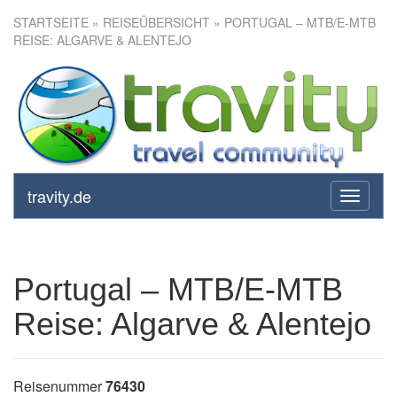
STARTSEITE
»
REISEÜBERSICHT
» PORTUGAL – MTB/E-MTB
REISE: ALGARVE & ALENTEJO
Portugal – MTB/E-MTB Reise:
Algarve & Alentejo
travity.de
toggle
navigati
Portugal – MTB/E-MTB
Reise: Algarve & Alentejo
Reisenummer
76430