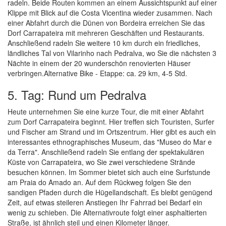
radeln. Beide Routen kommen an einem Aussichtspunkt auf einer
Klippe mit Blick auf die Costa Vicentina wieder zusammen. Nach
einer Abfahrt durch die Dünen von Bordeira erreichen Sie das
Dorf Carrapateira mit mehreren Geschäften und Restaurants.
Anschließend radeln Sie weitere 10 km durch ein friedliches,
ländliches Tal von Vilarinho nach Pedralva, wo Sie die nächsten 3
Nächte in einem der 20 wunderschön renovierten Häuser
verbringen.Alternative Bike - Etappe: ca. 29 km, 4-5 Std.
5. Tag: Rund um Pedralva
Heute unternehmen Sie eine kurze Tour, die mit einer Abfahrt
zum Dorf Carrapateira beginnt. Hier treffen sich Touristen, Surfer
und Fischer am Strand und im Ortszentrum. Hier gibt es auch ein
interessantes ethnographisches Museum, das "Museo do Mar e
da Terra". Anschließend radeln Sie entlang der spektakulären
Küste von Carrapateira, wo Sie zwei verschiedene Strände
besuchen können. Im Sommer bietet sich auch eine Surfstunde
am Praia do Amado an. Auf dem Rückweg folgen Sie den
sandigen Pfaden durch die Hügellandschaft. Es bleibt genügend
Zeit, auf etwas steileren Anstiegen Ihr Fahrrad bei Bedarf ein
wenig zu schieben. Die Alternativroute folgt einer asphaltierten
Straße, ist ähnlich steil und einen Kilometer länger.