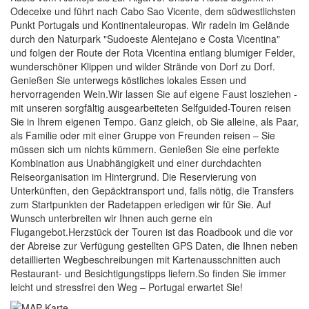
Odeceixe und führt nach Cabo Sao Vicente, dem südwestlichsten
Punkt Portugals und Kontinentaleuropas. Wir radeln im Gelände
durch den Naturpark "Sudoeste Alentejano e Costa Vicentina"
und folgen der Route der Rota Vicentina entlang blumiger Felder,
wunderschöner Klippen und wilder Strände von Dorf zu Dorf.
Genießen Sie unterwegs köstliches lokales Essen und
hervorragenden Wein.Wir lassen Sie auf eigene Faust losziehen -
mit unseren sorgfältig ausgearbeiteten Selfguided-Touren reisen
Sie in Ihrem eigenen Tempo. Ganz gleich, ob Sie alleine, als Paar,
als Familie oder mit einer Gruppe von Freunden reisen – Sie
müssen sich um nichts kümmern. Genießen Sie eine perfekte
Kombination aus Unabhängigkeit und einer durchdachten
Reiseorganisation im Hintergrund. Die Reservierung von
Unterkünften, den Gepäcktransport und, falls nötig, die Transfers
zum Startpunkten der Radetappen erledigen wir für Sie. Auf
Wunsch unterbreiten wir Ihnen auch gerne ein
Flugangebot.Herzstück der Touren ist das Roadbook und die vor
der Abreise zur Verfügung gestellten GPS Daten, die Ihnen neben
detaillierten Wegbeschreibungen mit Kartenausschnitten auch
Restaurant- und Besichtigungstipps liefern.So finden Sie immer
leicht und stressfrei den Weg – Portugal erwartet Sie!