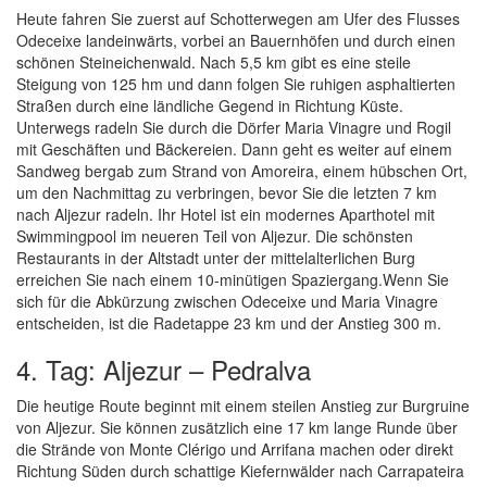
Heute fahren Sie zuerst auf Schotterwegen am Ufer des Flusses
Odeceixe landeinwärts, vorbei an Bauernhöfen und durch einen
schönen Steineichenwald. Nach 5,5 km gibt es eine steile
Steigung von 125 hm und dann folgen Sie ruhigen asphaltierten
Straßen durch eine ländliche Gegend in Richtung Küste.
Unterwegs radeln Sie durch die Dörfer Maria Vinagre und Rogil
mit Geschäften und Bäckereien. Dann geht es weiter auf einem
Sandweg bergab zum Strand von Amoreira, einem hübschen Ort,
um den Nachmittag zu verbringen, bevor Sie die letzten 7 km
nach Aljezur radeln. Ihr Hotel ist ein modernes Aparthotel mit
Swimmingpool im neueren Teil von Aljezur. Die schönsten
Restaurants in der Altstadt unter der mittelalterlichen Burg
erreichen Sie nach einem 10-minütigen Spaziergang.Wenn Sie
sich für die Abkürzung zwischen Odeceixe und Maria Vinagre
entscheiden, ist die Radetappe 23 km und der Anstieg 300 m.
4. Tag: Aljezur – Pedralva
Die heutige Route beginnt mit einem steilen Anstieg zur Burgruine
von Aljezur. Sie können zusätzlich eine 17 km lange Runde über
die Strände von Monte Clérigo und Arrifana machen oder direkt
Richtung Süden durch schattige Kiefernwälder nach Carrapateira