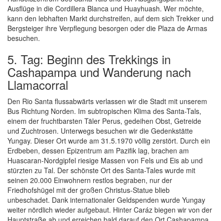
Ausflüge in die Cordillera Blanca und Huayhuash. Wer möchte,
kann den lebhaften Markt durchstreifen, auf dem sich Trekker und
Bergsteiger ihre Verpflegung besorgen oder die Plaza de Armas
besuchen.
5. Tag: Beginn des Trekkings in
Cashapampa und Wanderung nach
Llamacorral
Den Rio Santa flussabwärts verlassen wir die Stadt mit unserem
Bus Richtung Norden. Im subtropischen Klima des Santa-Tals,
einem der fruchtbarsten Täler Perus, gedeihen Obst, Getreide
und Zuchtrosen. Unterwegs besuchen wir die Gedenkstätte
Yungay. Dieser Ort wurde am 31.5.1970 völlig zerstört. Durch ein
Erdbeben, dessen Epizentrum am Pazifik lag, brachen am
Huascaran-Nordgipfel riesige Massen von Fels und Eis ab und
stürzten zu Tal. Der schönste Ort des Santa-Tales wurde mit
seinen 20.000 Einwohnern restlos begraben, nur der
Friedhofshügel mit der großen Christus-Statue blieb
unbeschadet. Dank internationaler Geldspenden wurde Yungay
weiter nördlich wieder aufgebaut. Hinter Caráz biegen wir von der
Hauptstraße ab und erreichen bald darauf den Ort Cashapampa