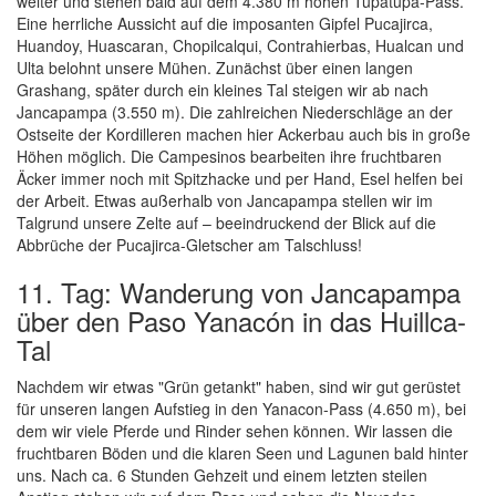
weiter und stehen bald auf dem 4.380 m hohen Tupatupa-Pass.
Eine herrliche Aussicht auf die imposanten Gipfel Pucajirca,
Huandoy, Huascaran, Chopilcalqui, Contrahierbas, Hualcan und
Ulta belohnt unsere Mühen. Zunächst über einen langen
Grashang, später durch ein kleines Tal steigen wir ab nach
Jancapampa (3.550 m). Die zahlreichen Niederschläge an der
Ostseite der Kordilleren machen hier Ackerbau auch bis in große
Höhen möglich. Die Campesinos bearbeiten ihre fruchtbaren
Äcker immer noch mit Spitzhacke und per Hand, Esel helfen bei
der Arbeit. Etwas außerhalb von Jancapampa stellen wir im
Talgrund unsere Zelte auf – beeindruckend der Blick auf die
Abbrüche der Pucajirca-Gletscher am Talschluss!
11. Tag: Wanderung von Jancapampa
über den Paso Yanacón in das Huillca-
Tal
Nachdem wir etwas "Grün getankt" haben, sind wir gut gerüstet
für unseren langen Aufstieg in den Yanacon-Pass (4.650 m), bei
dem wir viele Pferde und Rinder sehen können. Wir lassen die
fruchtbaren Böden und die klaren Seen und Lagunen bald hinter
uns. Nach ca. 6 Stunden Gehzeit und einem letzten steilen