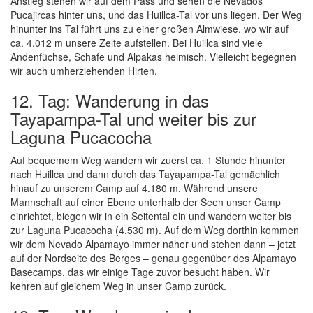
Anstieg stehen wir auf dem Pass und sehen die Nevados
Pucajircas hinter uns, und das Huillca-Tal vor uns liegen. Der Weg
hinunter ins Tal führt uns zu einer großen Almwiese, wo wir auf
ca. 4.012 m unsere Zelte aufstellen. Bei Huillca sind viele
Andenfüchse, Schafe und Alpakas heimisch. Vielleicht begegnen
wir auch umherziehenden Hirten.
12. Tag: Wanderung in das
Tayapampa-Tal und weiter bis zur
Laguna Pucacocha
Auf bequemem Weg wandern wir zuerst ca. 1 Stunde hinunter
nach Huillca und dann durch das Tayapampa-Tal gemächlich
hinauf zu unserem Camp auf 4.180 m. Während unsere
Mannschaft auf einer Ebene unterhalb der Seen unser Camp
einrichtet, biegen wir in ein Seitental ein und wandern weiter bis
zur Laguna Pucacocha (4.530 m). Auf dem Weg dorthin kommen
wir dem Nevado Alpamayo immer näher und stehen dann – jetzt
auf der Nordseite des Berges – genau gegenüber des Alpamayo
Basecamps, das wir einige Tage zuvor besucht haben. Wir
kehren auf gleichem Weg in unser Camp zurück.