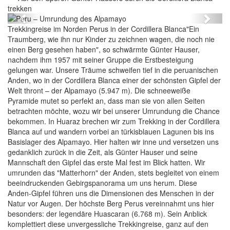
trekken
Previous
Next
Trekkingreise im Norden Perus in der Cordillera Blanca"Ein
Traumberg, wie ihn nur Kinder zu zeichnen wagen, die noch nie
einen Berg gesehen haben", so schwärmte Günter Hauser,
nachdem ihm 1957 mit seiner Gruppe die Erstbesteigung
gelungen war. Unsere Träume schweifen tief in die peruanischen
Anden, wo in der Cordillera Blanca einer der schönsten Gipfel der
Welt thront – der Alpamayo (5.947 m). Die schneeweiße
Pyramide mutet so perfekt an, dass man sie von allen Seiten
betrachten möchte, wozu wir bei unserer Umrundung die Chance
bekommen. In Huaraz brechen wir zum Trekking in der Cordillera
Blanca auf und wandern vorbei an türkisblauen Lagunen bis ins
Basislager des Alpamayo. Hier halten wir inne und versetzen uns
gedanklich zurück in die Zeit, als Günter Hauser und seine
Mannschaft den Gipfel das erste Mal fest im Blick hatten. Wir
umrunden das "Matterhorn" der Anden, stets begleitet von einem
beeindruckenden Gebirgspanorama um uns herum. Diese
Anden-Gipfel führen uns die Dimensionen des Menschen in der
Natur vor Augen. Der höchste Berg Perus vereinnahmt uns hier
besonders: der legendäre Huascaran (6.768 m). Sein Anblick
komplettiert diese unvergessliche Trekkingreise, ganz auf den