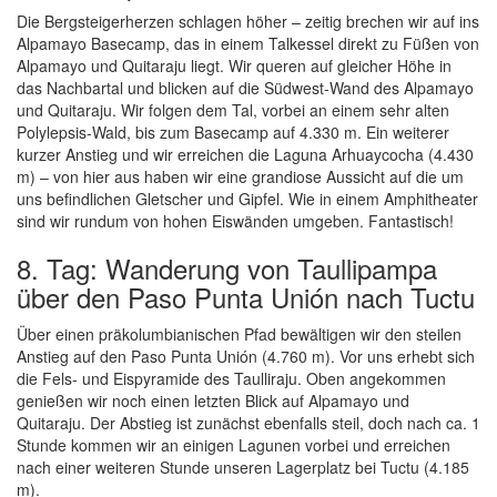
Die Bergsteigerherzen schlagen höher – zeitig brechen wir auf ins
Alpamayo Basecamp, das in einem Talkessel direkt zu Füßen von
Alpamayo und Quitaraju liegt. Wir queren auf gleicher Höhe in
das Nachbartal und blicken auf die Südwest-Wand des Alpamayo
und Quitaraju. Wir folgen dem Tal, vorbei an einem sehr alten
Polylepsis-Wald, bis zum Basecamp auf 4.330 m. Ein weiterer
kurzer Anstieg und wir erreichen die Laguna Arhuaycocha (4.430
m) – von hier aus haben wir eine grandiose Aussicht auf die um
uns befindlichen Gletscher und Gipfel. Wie in einem Amphitheater
sind wir rundum von hohen Eiswänden umgeben. Fantastisch!
8. Tag: Wanderung von Taullipampa
über den Paso Punta Unión nach Tuctu
Über einen präkolumbianischen Pfad bewältigen wir den steilen
Anstieg auf den Paso Punta Unión (4.760 m). Vor uns erhebt sich
die Fels- und Eispyramide des Taulliraju. Oben angekommen
genießen wir noch einen letzten Blick auf Alpamayo und
Quitaraju. Der Abstieg ist zunächst ebenfalls steil, doch nach ca. 1
Stunde kommen wir an einigen Lagunen vorbei und erreichen
nach einer weiteren Stunde unseren Lagerplatz bei Tuctu (4.185
m).