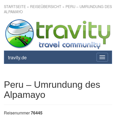
STARTSEITE
»
REISEÜBERSICHT
» PERU – UMRUNDUNG DES
ALPAMAYO
Peru – Umrundung des
Alpamayo
travity.de
toggle
navigati
Peru – Umrundung des
Alpamayo
Reisenummer
76445