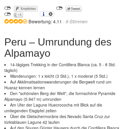
Bewertung:
4.11
-
9
Stimmen
Peru – Umrundung des
Alpamayo
14-tägiges Trekking in der Cordillera Blanca (ca. 5 - 8 Std.
täglich)
Wanderungen: 1 x leicht (3 Std.), 1 x moderat (5 Std.)
Auf Akklimatisationswanderungen die Bergwelt rund um
Huaraz kennen lernen
Den "schönsten Berg der Welt", die formschöne Pyramide
Alpamayo (5.947 m) umrunden
Am Ufer der Lagune Huecrococha mit Blick auf die
umliegenden Eisgipfel zelten
Über die Gletschermoräne des Nevado Santa Cruz zur
türkisblauen Lagune 42 laufen
Auf den Spuren Günter Hausers durch die Cordillera Blanca
Peru – Umrundung des Alpamayo