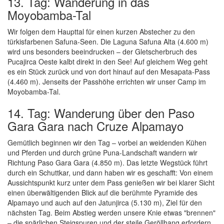
13. Tag: Wanderung in das
Moyobamba-Tal
Wir folgen dem Haupttal für einen kurzen Abstecher zu den
türkisfarbenen Safuna-Seen. Die Laguna Safuna Alta (4.600 m)
wird uns besonders beeindrucken – der Gletscherbruch des
Pucajirca Oeste kalbt direkt in den See! Auf gleichem Weg geht
es ein Stück zurück und von dort hinauf auf den Mesapata-Pass
(4.460 m). Jenseits der Passhöhe errichten wir unser Camp im
Moyobamba-Tal.
14. Tag: Wanderung über den Paso
Gara Gara nach Cruze Alpamayo
Gemütlich beginnen wir den Tag – vorbei an weidenden Kühen
und Pferden und durch grüne Puna-Landschaft wandern wir
Richtung Paso Gara Gara (4.850 m). Das letzte Wegstück führt
durch ein Schuttkar, und dann haben wir es geschafft: Von einem
Aussichtspunkt kurz unter dem Pass genießen wir bei klarer Sicht
einen überwältigenden Blick auf die berühmte Pyramide des
Alpamayo und auch auf den Jatunjirca (5.130 m), Ziel für den
nächsten Tag. Beim Abstieg werden unsere Knie etwas "brennen"
– die spärlichen Steigspuren und der steile Geröllhang erfordern