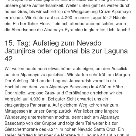
unsere ganze Aufmerksamkeit. Weiter unten geht es weiter durch
hohes Gras, bis wir schließlich die Weggabelung Cruze Alpamayo
erreichen. Wir richten auf ca. 4.200 m unser Lager für 2 Nächte
ein. Ein herrlicher Fleck – einfach atemberaubend schön, wenn
die Abendsonne die Alpamayo-Pyramide in glutrotes Licht taucht!
15. Tag: Aufstieg zum Nevado
Jatunjirca oder optional bis zur Laguna
42
Wir wollen heute noch etwas höher aufsteigen, um den Ausblick
auf den Alpamayo zu genießen. Wir starten sehr früh am Morgen.
Der Aufstieg führt an der Laguna Jancarurish vorbei in ein
Hochtal und dann zum Alpamayo Basecamp in 4.600 m Höhe.
Über steile, weglose Gras- und Geröllhänge erreichen wir den
Vorgipfel auf 4.930 m. Bei guter Sicht erwartet uns ein
einzigartiges Panorama. Auf gleichem Weg kehren wir zum
Mittagessen in unser Camp zurück. Wer lieber eine längere
Wanderung unternehmen möchte, trennt sich am Alpamayo
Basecamp von der Gruppe und folgt dem Tal weiter bis zur
Gletschermoräne des 6.241 m hohen Nevado Santa Cruz. Ein
steiler Aufstieg führt über die Moräne zur Laguna 42 auf 5.000 m.