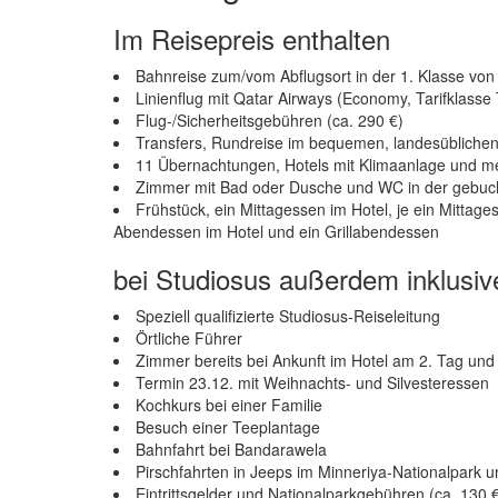
Im Reisepreis enthalten
Bahnreise zum/vom Abflugsort in der 1. Klasse vo
Linienflug mit Qatar Airways (Economy, Tarifklass
Flug-/Sicherheitsgebühren (ca. 290 €)
Transfers, Rundreise im bequemen, landesübliche
11 Übernachtungen, Hotels mit Klimaanlage und m
Zimmer mit Bad oder Dusche und WC in der gebuc
Frühstück, ein Mittagessen im Hotel, je ein Mittag
Abendessen im Hotel und ein Grillabendessen
bei Studiosus außerdem inklusiv
Speziell qualifizierte Studiosus-Reiseleitung
Örtliche Führer
Zimmer bereits bei Ankunft im Hotel am 2. Tag und
Termin 23.12. mit Weihnachts- und Silvesteressen
Kochkurs bei einer Familie
Besuch einer Teeplantage
Bahnfahrt bei Bandarawela
Pirschfahrten in Jeeps im Minneriya-Nationalpark
Eintrittsgelder und Nationalparkgebühren (ca. 130 