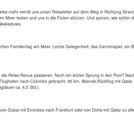
eles mehr verrät uns unser Reiseleiter auf dem Weg in Richtung Stran
m Meer testen und uns in die Fluten stürzen. Und spüren, wie schön 
 Waskaduwa.
chen Familientag am Meer. Letzte Gelegenheit, das Carromspiel, ein Br
 die Reise Revue passieren. Noch ein letzter Sprung in den Pool? Na
lughafen nach Colombo gebracht. 80 km. Abends Rückflug mit Qatar 
gdauer ca. 4,5 Std.).
von Dubai mit Emirates nach Frankfurt oder von Doha mit Qatar zu all