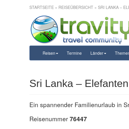
STARTSEITE
»
REISEÜBERSICHT
» SRI LANKA – 
Sri Lanka –
A
Reisen
Termine
Länder
Theme
Sri Lanka – Elefante
Ein spannender Familienurlaub in S
Reisenummer
76447