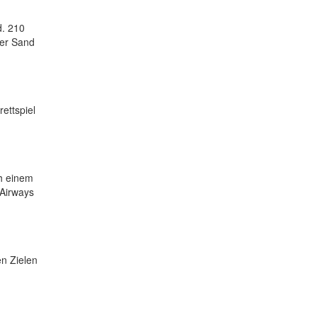
d. 210
der Sand
ettspiel
ch einem
Airways
en Zielen