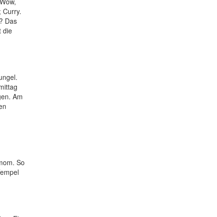
 Wow,
 Curry.
n? Das
 die
ungel.
mittag
igen. Am
en
amom. So
Tempel