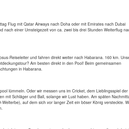
tag Flug mit Qatar Airways nach Doha oder mit Emirates nach Dubai
nd nach einer Umsteigezeit von ca. zwei bis drei Stunden Weiterflug na
osus-Reiseleiter und fahren direkt weiter nach Habarana. 160 km. Uns
Entdeckungstour? Am besten direkt in den Pool! Beim gemeinsamen
achtungen in Habarana.
ool lümmeln. Oder wir messen uns im Cricket, dem Lieblingsspiel der 
ben mit Schläger und Ball, solange wir Lust haben. Am späten Nachmitt
Welterbe), auf dem sich vor langer Zeit ein böser König versteckte. Wi
m.