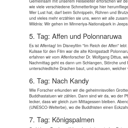
Gemeinsam mit unserem Reiseleiter erforschen wir de
wie viele verschiedene Schmetterlinge hier herumfliege
Wer Lust hat, darf beim Schnippeln, Rühren und Brutze
und vieles mehr erzählen sie uns, wenn wir alle zusa
Wildnis: Wir gehen im Minneriya-Nationalpark in Jeeps 
5. Tag: Affen und Polonnaruwa
Es ist Affentag! Im Disneyfilm "Im Reich der Affen" le
Kulisse für den Film war die alte Königsstadt Polon
erfahren wir vom Affenforscher Dr. Wolfgang Dittus, 
Nachmittag geht es dann um Schlangen, Störche und F
unterschiedliche Drachen baut, und schauen, welcher 
6. Tag: Nach Kandy
Wie Forscher erkunden wir die geheimnisvollen Grott
Buddhastatuen wir zählen. Dann sind wir da, wo der P
lecker, dass wir gleich zum Mittagessen bleiben. Aben
(UNESCO-Welterbe), wo die Buddhisten einen Eckzah
7. Tag: Königspalmen