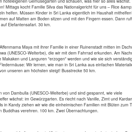
n hoteleigenen Gemüsegarten und schauen, was hier so alles wächst.
n! Mittags kocht Familie Silva das Nationalgericht für uns – Rice &amp;
ln helfen. Müssen Kinder in Sri Lanka eigentlich im Haushalt mithelfe
mmen auf Matten am Boden sitzen und mit den Fingern essen. Dann ruft
auf Elefantensafari. 30 km.
bt Affenmama Maya mit ihrer Familie in einer Ruinenstadt mitten im Dsch
naruwa (UNESCO-Welterbe), die wir mit dem Fahrrad erkunden. Am Nach
wie Makaken und Languren "erzogen" werden und wie sie sich verständ
ledermäuse: Wir lernen, wie man in Sri Lanka aus einfachen Materiali
von unseren am höchsten steigt! Busstrecke 50 km.
en von Dambulla (UNESCO-Welterbe) und sind gespannt, wie viele
feffer wächst: im Gewürzgarten. Es riecht nach Vanille, Zimt und Kard
ds in Kandy ziehen wir wie die einheimischen Familien mit Blüten zum 
n Buddhas verehren. 100 km. Zwei Übernachtungen.