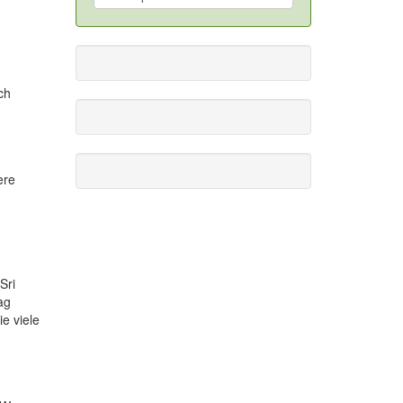
ch
ere
Sri
ag
e viele