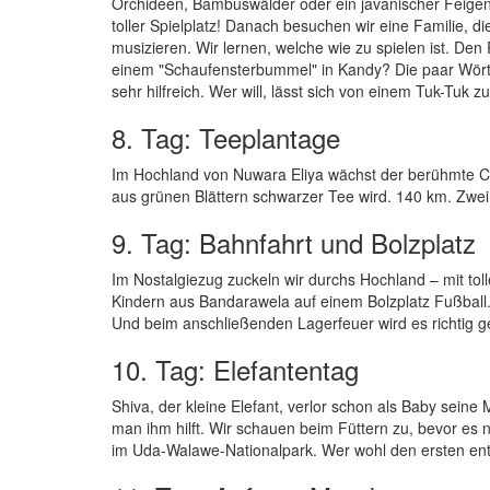
Orchideen, Bambuswälder oder ein javanischer Feigen
toller Spielplatz! Danach besuchen wir eine Familie, d
musizieren. Wir lernen, welche wie zu spielen ist. De
einem "Schaufensterbummel" in Kandy? Die paar Wörter
sehr hilfreich. Wer will, lässt sich von einem Tuk-Tuk 
8. Tag: Teeplantage
Im Hochland von Nuwara Eliya wächst der berühmte Cey
aus grünen Blättern schwarzer Tee wird. 140 km. Zwe
9. Tag: Bahnfahrt und Bolzplatz
Im Nostalgiezug zuckeln wir durchs Hochland – mit tol
Kindern aus Bandarawela auf einem Bolzplatz Fußball.
Und beim anschließenden Lagerfeuer wird es richtig g
10. Tag: Elefantentag
Shiva, der kleine Elefant, verlor schon als Baby seine
man ihm hilft. Wir schauen beim Füttern zu, bevor es 
im Uda-Walawe-Nationalpark. Wer wohl den ersten en