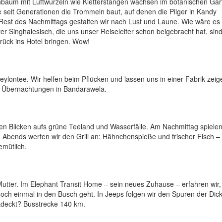
baum mit Luftwurzeln wie Kletterstangen wachsen im botanischen Gart
ie seit Generationen die Trommeln baut, auf denen die Pilger in Kandy
n Rest des Nachmittags gestalten wir nach Lust und Laune. Wie wäre es 
 Singhalesisch, die uns unser Reiseleiter schon beigebracht hat, sin
zurück ins Hotel bringen. Wow!
lontee. Wir helfen beim Pflücken und lassen uns in einer Fabrik zeig
i Übernachtungen in Bandarawela.
len Blicken aufs grüne Teeland und Wasserfälle. Am Nachmittag spielen
 Abends werfen wir den Grill an: Hähnchenspieße und frischer Fisch – 
emütlich.
 Mutter. Im Elephant Transit Home – sein neues Zuhause – erfahren wir,
noch einmal in den Busch geht. In Jeeps folgen wir den Spuren der Dic
tdeckt? Busstrecke 140 km.