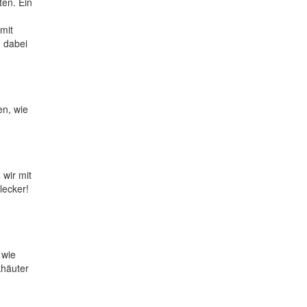
en. Ein
mit
d dabei
en, wie
 wir mit
lecker!
 wie
khäuter