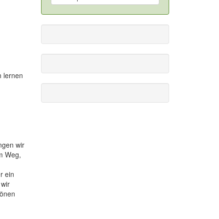
n lernen
ngen wir
em Weg,
r ein
 wir
hönen