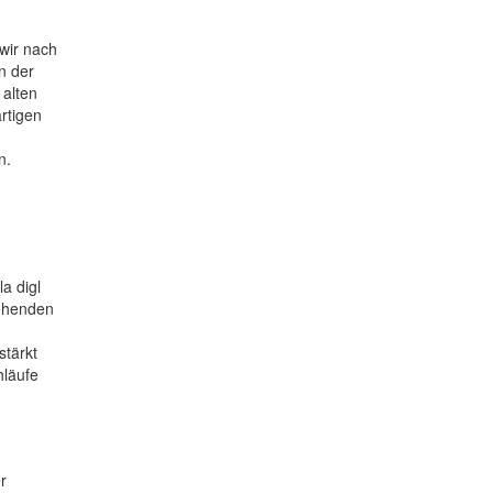
wir nach
n der
 alten
rtigen
n.
a digl
tehenden
stärkt
hläufe
r