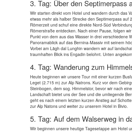
3. Tag: Über den Septimerpass 
Wir starten direkt vom Hotel und wandern durch das V
etwas mehr als halber Strecke den Septimerpass auf 2.
Römerzeit und schuf eine direkte Nord-Süd Verbindung
Römerstraße entdecken. Nach einer Pause, folgen wir 
Punkt von dem aus das Wasser in drei verschiedene We
Panoramablick auf das Bernina-Massiv mit seinem höch
Vorbei am Lägh dal Lunghin wandern wir auf landscha
traumhaften Blick ins Engadin belohnt. Unten angeko
4. Tag: Wanderung zum Himmelst
Heute beginnen wir unsere Tour mit einer kurzen Busf
Leget (2.715 m) zur Alp Natrons. Kurz vor dem Gebirg
Steinbogen, dem sog. Himmelstor, bevor wir nach eine
Landschaft bietet uns der See und die umliegende Be
geht es nach einem letzten kurzen Anstieg auf Schott
zur Alp Natons und weiter zu unserem Hotel in Bivio.
5. Tag: Auf dem Walserweg in da
Wir beginnen unsere heutige Tagesetappe am Hotel und