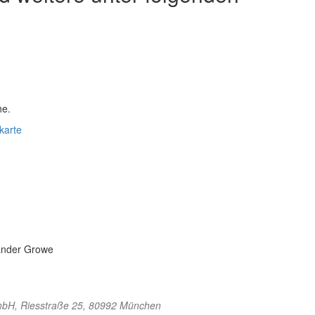
he.
karte
xander Growe
mbH
, Riesstraße 25, 80992 München