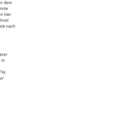
gen dem
onnte
n hier
chnet
ück nach
erer
 in
lix
ur