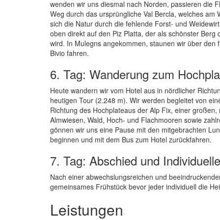
wenden wir uns diesmal nach Norden, passieren die Fl
Weg durch das ursprüngliche Val Bercla, welches am We
sich die Natur durch die fehlende Forst- und Weidewir
oben direkt auf den Piz Platta, der als schönster Ber
wird. In Mulegns angekommen, staunen wir über den f
Bivio fahren.
6. Tag: Wanderung zum Hochplat
Heute wandern wir vom Hotel aus in nördlicher Richtu
heutigen Tour (2.248 m). Wir werden begleitet von ein
Richtung des Hochplateaus der Alp Fix, einer große
Almwiesen, Wald, Hoch- und Flachmooren sowie zahlrei
gönnen wir uns eine Pause mit den mitgebrachten Lun
beginnen und mit dem Bus zum Hotel zurückfahren.
7. Tag: Abschied und Individuell
Nach einer abwechslungsreichen und beeindruckende
gemeinsames Frühstück bevor jeder individuell die Heim
Leistungen