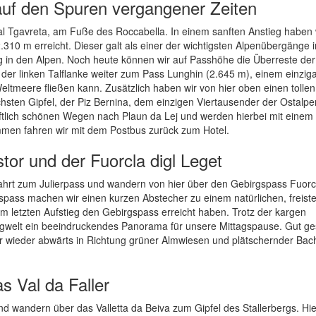
auf den Spuren vergangener Zeiten
al Tgavreta, am Fuße des Roccabella. In einem sanften Anstieg haben 
310 m erreicht. Dieser galt als einer der wichtigsten Alpenübergänge i
 in den Alpen. Noch heute können wir auf Passhöhe die Überreste der
der linken Talflanke weiter zum Pass Lunghin (2.645 m), einem einziga
ltmeere fließen kann. Zusätzlich haben wir von hier oben einen tollen
sten Gipfel, der Piz Bernina, dem einzigen Viertausender der Ostalpe
ftlich schönen Wegen nach Plaun da Lej und werden hierbei mit einem
mmen fahren wir mit dem Postbus zurück zum Hotel.
or und der Fuorcla digl Leget
ahrt zum Julierpass und wandern von hier über den Gebirgspass Fuorcl
spass machen wir einen kurzen Abstecher zu einem natürlichen, freis
m letzten Aufstieg den Gebirgspass erreicht haben. Trotz der kargen
rgwelt ein beeindruckendes Panorama für unsere Mittagspause. Gut ge
er wieder abwärts in Richtung grüner Almwiesen und plätschernder Bac
s Val da Faller
 wandern über das Valletta da Beiva zum Gipfel des Stallerbergs. Hie