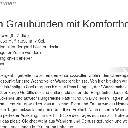
immen
n Graubünden mit Komfortho
hwer (6 - 7 Std.)
.050 m, ? 1.050 m, 7 Std.
otel im Bergdorf Bivio entdecken
ngener Zeiten wandern
Schweiz – 
nglichkeit erleben
nft
N
ergenEingebettet zwischen den eindrucksvollen Gipfeln des Obereng
ngspunkt für eine Woche voller Wandererlebnisse. Von hier brechen wir
tsträchtigen Septimerpass bis zum Pass Lunghin, der "Wasserschei
ber karge Geröllfelder und entlang plätschernder Bergbäche. Jeder Sc
ruckende und abwechslungsreiche Natur rund um Bivio jeden Tag ein S
ein in ein Naturparadies, das mit seiner Flora und Fauna wie ein kleine
ichten Tagesrucksack und genießen diese Freiheit. Nach unseren Wande
in perfekter Ausklang, um die Eindrücke des Tages nochmals in Ruhe 
r das ideale Gleichgewicht aus Wandern und Genuss gefunden und w
gen noch lange in Erinnerung behalten.