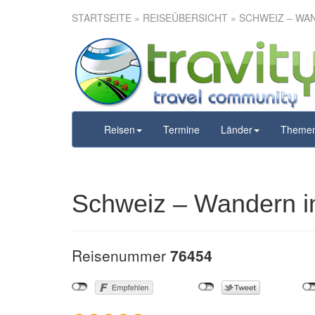
STARTSEITE
»
REISEÜBERSICHT
» SCHWEIZ – WA
Schweiz – W
mit
Reisen
Termine
Länder
Theme
Schweiz – Wandern i
Reisenummer
76454