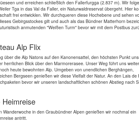
üeseen und erreichen schließlich den Fallerfurgga (2.837 m). Wir fol
iler Tga in das Val da Faller, ein Naturwaldreservat übergeht. Hier k
tschaft frei entwicklen. Wir durchqueren diese Hochebene und sehen vo
g dieses Gebirgsstockes gilt und auch als das Bündner Matterhorn bezei
uturistisch anmutenden "Weißen Turm" bevor wir mit dem Postbus zur
eau Alp Flix
ng über die Alp Natons auf den Kanonensattel, den höchsten Punkt uns
er herrlichen Blick über den Marmorerasee. Unser Weg führt uns weiter
n, noch heute bewohnten Alp. Umgeben von unendlichen Berghängen,
chen Bergseen genießen wir diese Vielfalt der Natur. An den Lais de F
chpaketen bevor wir unseren landschaftlichen schönen Abstieg nach S
e Heimreise
n Wanderwoche in den Graubündner Alpen genießen wir nochmal ein
reise antritt.