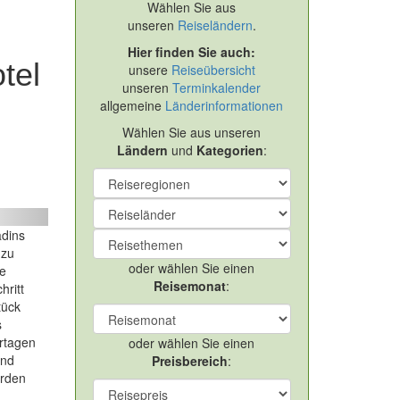
Wählen Sie aus
unseren
Reiseländern
.
Hier finden Sie auch:
tel
unsere
Reiseübersicht
unseren
Terminkalender
allgemeine
Länderinformationen
Wählen Sie aus unseren
Ländern
und
Kategorien
:
Wandern in Graubünden mit Komforthotel
ext
adins
 zu
oder wählen Sie einen
de
Reisemonat
:
hritt
tück
s
rtagen
oder wählen Sie einen
und
Preisbereich
:
erden