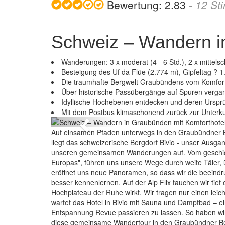
Bewertung:
2.83
-
12
St
Schweiz – Wandern i
Wanderungen: 3 x moderat (4 - 6 Std.), 2 x mittelsc
Besteigung des Uf da Flüe (2.774 m), Gipfeltag ? 1
Die traumhafte Bergwelt Graubündens vom Komforth
Über historische Passübergänge auf Spuren verga
weiz – Wandern in Graubünden mit Komforthotel
Idyllische Hochebenen entdecken und deren Ursprü
Mit dem Postbus klimaschonend zurück zur Unterku
Previous
Auf einsamen Pfaden unterwegs in den Graubündner B
liegt das schweizerische Bergdorf Bivio - unser Ausga
unseren gemeinsamen Wanderungen auf. Vom geschich
Europas", führen uns unsere Wege durch weite Täler, ü
eröffnet uns neue Panoramen, so dass wir die beeind
besser kennenlernen. Auf der Alp Flix tauchen wir tief 
Hochplateau der Ruhe wirkt. Wir tragen nur einen le
wartet das Hotel in Bivio mit Sauna und Dampfbad – e
Entspannung Revue passieren zu lassen. So haben wi
diese gemeinsame Wandertour in den Graubündner Ber