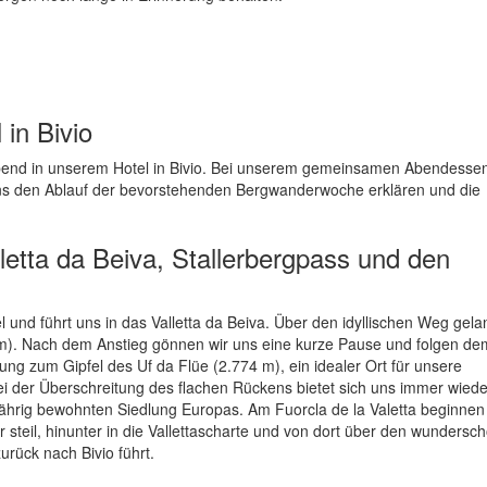
 in Bivio
 Abend in unserem Hotel in Bivio. Bei unserem gemeinsamen Abendesse
uns den Ablauf der bevorstehenden Bergwanderwoche erklären und die
etta da Beiva, Stallerbergpass und den
 und führt uns in das Valletta da Beiva. Über den idyllischen Weg gela
1 m). Nach dem Anstieg gönnen wir uns eine kurze Pause und folgen d
ung zum Gipfel des Uf da Flüe (2.774 m), ein idealer Ort für unsere
 der Überschreitung des flachen Rückens bietet sich uns immer wiede
jährig bewohnten Siedlung Europas. Am Fuorcla de la Valetta beginnen
 steil, hinunter in die Vallettascharte und von dort über den wundersc
rück nach Bivio führt.