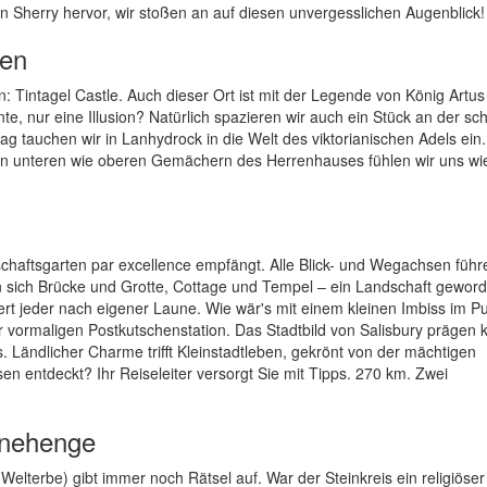
len Sherry hervor, wir stoßen an auf diesen unvergesslichen Augenblick
ren
: Tintagel Castle. Auch dieser Ort ist mit der Legende von König Artus
nte, nur eine Illusion? Natürlich spazieren wir auch ein Stück an der sch
ag tauchen wir in Lanhydrock in die Welt des viktorianischen Adels ein.
en unteren wie oberen Gemächern des Herrenhauses fühlen wir uns wie
chaftsgarten par excellence empfängt. Alle Blick- und Wegachsen füh
n sich Brücke und Grotte, Cottage und Tempel – ein Landschaft gewor
t jeder nach eigener Laune. Wie wär's mit einem kleinen Imbiss im P
r vormaligen Postkutschenstation. Das Stadtbild von Salisbury prägen k
 Ländlicher Charme trifft Kleinstadtleben, gekrönt von der mächtigen
sen entdeckt? Ihr Reiseleiter versorgt Sie mit Tipps. 270 km. Zwei
tonehenge
elterbe) gibt immer noch Rätsel auf. War der Steinkreis ein religiöser