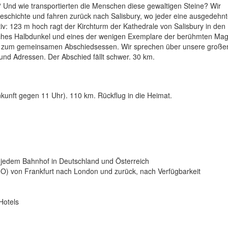
e? Und wie transportierten die Menschen diese gewaltigen Steine? Wir
chichte und fahren zurück nach Salisbury, wo jeder eine ausgedehn
tiv: 123 m hoch ragt der Kirchturm der Kathedrale von Salisbury in de
tisches Halbdunkel und eines der wenigen Exemplare der berühmten Ma
 uns zum gemeinsamen Abschiedsessen. Wir sprechen über unsere große
nd Adressen. Der Abschied fällt schwer. 30 km.
unft gegen 11 Uhr). 110 km. Rückflug in die Heimat.
n jedem Bahnhof in Deutschland und Österreich
se O) von Frankfurt nach London und zurück, nach Verfügbarkeit
Hotels