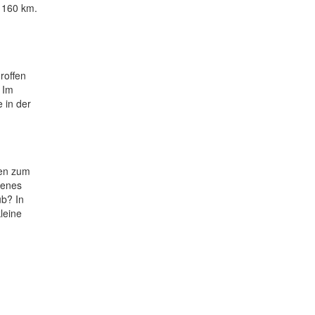
! 160 km.
roffen
 Im
 in der
ren zum
denes
ub? In
leine