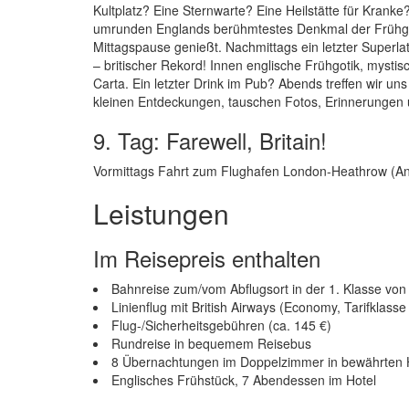
Kultplatz? Eine Sternwarte? Eine Heilstätte für Krank
umrunden Englands berühmtestes Denkmal der Frühges
Mittagspause genießt. Nachmittags ein letzter Superla
– britischer Rekord! Innen englische Frühgotik, mys
Carta. Ein letzter Drink im Pub? Abends treffen wir
kleinen Entdeckungen, tauschen Fotos, Erinnerungen u
9. Tag: Farewell, Britain!
Vormittags Fahrt zum Flughafen London-Heathrow (Ank
Leistungen
Im Reisepreis enthalten
Bahnreise zum/vom Abflugsort in der 1. Klasse vo
Linienflug mit British Airways (Economy, Tarifklas
Flug-/Sicherheitsgebühren (ca. 145 €)
Rundreise in bequemem Reisebus
8 Übernachtungen im Doppelzimmer in bewährten 
Englisches Frühstück, 7 Abendessen im Hotel