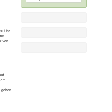
30 Uhr
ine
nz von
auf
inem
, gehen