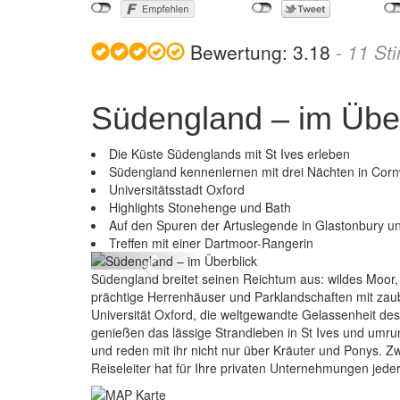
Bewertung:
3.18
-
11
St
Südengland – im Über
Die Küste Südenglands mit St Ives erleben
Südengland kennenlernen mit drei Nächten in Corn
Universitätsstadt Oxford
Highlights Stonehenge und Bath
Auf den Spuren der Artuslegende in Glastonbury un
Treffen mit einer Dartmoor-Rangerin
Previous
Südengland breitet seinen Reichtum aus: wildes Moor, s
prächtige Herrenhäuser und Parklandschaften mit zau
Universität Oxford, die weltgewandte Gelassenheit des
genießen das lässige Strandleben in St Ives und umr
und reden mit ihr nicht nur über Kräuter und Ponys. Z
Reiseleiter hat für Ihre privaten Unternehmungen jederz