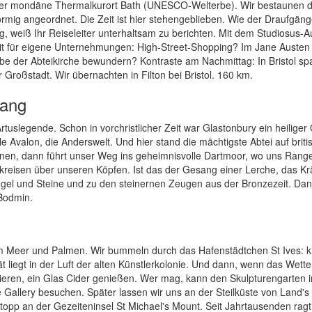
 der mondäne Thermalkurort Bath (UNESCO-Welterbe). Wir bestaunen d
mig angeordnet. Die Zeit ist hier stehengeblieben. Wie der Draufgän
, weiß Ihr Reiseleiter unterhaltsam zu berichten. Mit dem Studiosus-A
Zeit für eigene Unternehmungen: High-Street-Shopping? Im Jane Austen
 der Abteikirche bewundern? Kontraste am Nachmittag: In Bristol sp
Großstadt. Wir übernachten in Filton bei Bristol. 160 km.
gang
uslegende. Schon in vorchristlicher Zeit war Glastonbury ein heiliger 
le Avalon, die Anderswelt. Und hier stand die mächtigste Abtei auf brit
inen, dann führt unser Weg ins geheimnisvolle Dartmoor, wo uns Range
de kreisen über unseren Köpfen. Ist das der Gesang einer Lerche, das K
gel und Steine und zu den steinernen Zeugen aus der Bronzezeit. Dan
Bodmin.
em Meer und Palmen. Wir bummeln durch das Hafenstädtchen St Ives: k
ät liegt in der Luft der alten Künstlerkolonie. Und dann, wenn das Wette
ieren, ein Glas Cider genießen. Wer mag, kann den Skulpturengarten 
 Gallery besuchen. Später lassen wir uns an der Steilküste von Land'
pp an der Gezeiteninsel St Michael's Mount. Seit Jahrtausenden ragt