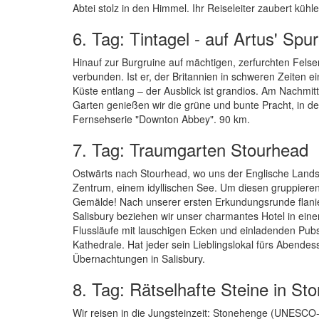
Abtei stolz in den Himmel. Ihr Reiseleiter zaubert küh
6. Tag: Tintagel - auf Artus' Spu
Hinauf zur Burgruine auf mächtigen, zerfurchten Felsen
verbunden. Ist er, der Britannien in schweren Zeiten ei
Küste entlang – der Ausblick ist grandios. Am Nachmitt
Garten genießen wir die grüne und bunte Pracht, in d
Fernsehserie "Downton Abbey". 90 km.
7. Tag: Traumgarten Stourhead
Ostwärts nach Stourhead, wo uns der Englische Lands
Zentrum, einem idyllischen See. Um diesen gruppiere
Gemälde! Nach unserer ersten Erkundungsrunde flanier
Salisbury beziehen wir unser charmantes Hotel in eine
Flussläufe mit lauschigen Ecken und einladenden Pubs.
Kathedrale. Hat jeder sein Lieblingslokal fürs Abendes
Übernachtungen in Salisbury.
8. Tag: Rätselhafte Steine in S
Wir reisen in die Jungsteinzeit: Stonehenge (UNESCO-W