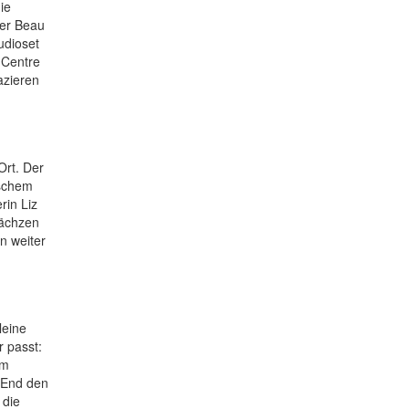
ie
ger Beau
udioset
 Centre
azieren
Ort. Der
ischem
rin Liz
rächzen
n weiter
leine
r passt:
im
s End den
 die