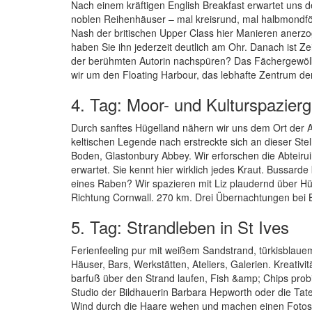
Nach einem kräftigen English Breakfast erwartet uns
noblen Reihenhäuser – mal kreisrund, mal halbmondför
Nash der britischen Upper Class hier Manieren anerzog
haben Sie ihn jederzeit deutlich am Ohr. Danach ist 
der berühmten Autorin nachspüren? Das Fächergewölbe
wir um den Floating Harbour, das lebhafte Zentrum der 
4. Tag: Moor- und Kulturspazier
Durch sanftes Hügelland nähern wir uns dem Ort der Art
keltischen Legende nach erstreckte sich an dieser Stel
Boden, Glastonbury Abbey. Wir erforschen die Abteiru
erwartet. Sie kennt hier wirklich jedes Kraut. Bussar
eines Raben? Wir spazieren mit Liz plaudernd über Hü
Richtung Cornwall. 270 km. Drei Übernachtungen bei 
5. Tag: Strandleben in St Ives
Ferienfeeling pur mit weißem Sandstrand, türkisblau
Häuser, Bars, Werkstätten, Ateliers, Galerien. Kreativit
barfuß über den Strand laufen, Fish &amp; Chips prob
Studio der Bildhauerin Barbara Hepworth oder die Tate
Wind durch die Haare wehen und machen einen Fotosto