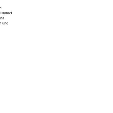
te
n Himmel
gna
n und