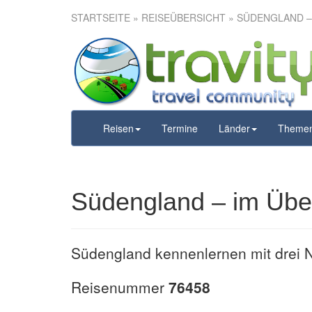
STARTSEITE
»
REISEÜBERSICHT
» SÜDENGLAND –
Südengla
Reisen
Termine
Länder
Theme
Südengland – im Über
Südengland kennenlernen mit drei N
Reisenummer
76458