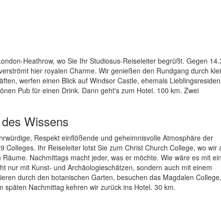
ondon-Heathrow, wo Sie Ihr Studiosus-Reiseleiter begrüßt. Gegen 14.
verströmt hier royalen Charme. Wir genießen den Rundgang durch kle
ften, werfen einen Blick auf Windsor Castle, ehemals Lieblingsreside
chönen Pub für einen Drink. Dann geht's zum Hotel. 100 km. Zwei
n des Wissens
ehrwürdige, Respekt einflößende und geheimnisvolle Atmosphäre der
Colleges. Ihr Reiseleiter lotst Sie zum Christ Church College, wo wir 
n Räume. Nachmittags macht jeder, was er möchte. Wie wäre es mit e
t nur mit Kunst- und Archäologieschätzen, sondern auch mit einem
azieren durch den botanischen Garten, besuchen das Magdalen College
m späten Nachmittag kehren wir zurück ins Hotel. 30 km.