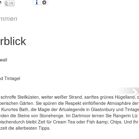
immen
blick
wall
Südengland – im Überblick
d Tintagel
N
chroffe Steilküsten, weiter weißer Strand, sanftes grünes Hügelland, 
berischen Gärten. Sie spüren die Respekt einflößende Atmosphäre der
 Kurortes Bath, die Magie der Artuslegende in Glastonbury und Tintage
unden die Steine von Stonehenge. Im Dartmoor lernen Sie Rangerin Li
wischendurch bleibt Zeit für Cream Tea oder Fish &amp; Chips. Und Ihr
eit die allerbesten Tipps.