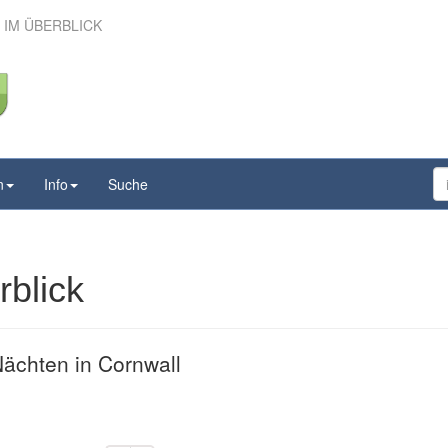
 IM ÜBERBLICK
nd – im Überblick
n
Info
Suche
blick
ächten in Cornwall