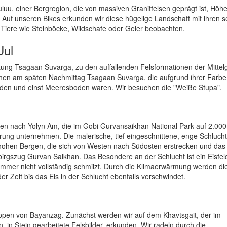
uu, einer Bergregion, die von massiven Granitfelsen geprägt ist, Höhe
 Auf unseren Bikes erkunden wir diese hügelige Landschaft mit ihren s
 Tiere wie Steinböcke, Wildschafe oder Geier beobachten.
Uul
ung Tsagaan Suvarga, zu den auffallenden Felsformationen der Mittelg
chen am späten Nachmittag Tsagaan Suvarga, die aufgrund ihrer Farb
rden und einst Meeresboden waren. Wir besuchen die "Weiße Stupa".
ren nach Yolyn Am, die im Gobi Gurvansaikhan National Park auf 2.00
ng unternehmen. Die malerische, tief eingeschnittene, enge Schlucht 
ohen Bergen, die sich von Westen nach Südosten erstrecken und das 
irgszug Gurvan Saikhan. Das Besondere an der Schlucht ist ein Eisfel
mmer nicht vollständig schmilzt. Durch die Klimaerwärmung werden di
er Zeit bis das Eis in der Schlucht ebenfalls verschwindet.
ippen von Bayanzag. Zunächst werden wir auf dem Khavtsgait, der im
, in Stein gearbeitete Felsbilder, erkunden. Wir radeln durch die