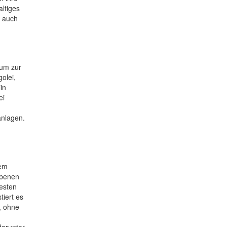
ltiges
e auch
rum zur
olei,
in
ei
anlagen.
nem
Ebenen
testen
tiert es
, ohne
darunter