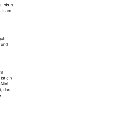
n bis zu
eltsam
obi.
e und
0m
ist ein
Altai
d, das
e