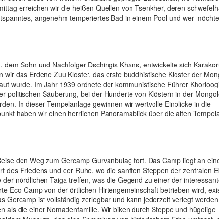
ttag erreichen wir die heißen Quellen von Tsenkher, deren schwefelha
 entspanntes, angenehm temperiertes Bad in einem Pool und wer möcht
n, dem Sohn und Nachfolger Dschingis Khans, entwickelte sich Karako
 wir das Erdene Zuu Kloster, das erste buddhistische Kloster der Mong
baut wurde. Im Jahr 1939 ordnete der kommunistische Führer Khorloogi
ner politischen Säuberung, bei der Hunderte von Klöstern in der Mongol
den. In dieser Tempelanlage gewinnen wir wertvolle Einblicke in die
nkt haben wir einen herrlichen Panoramablick über die alten Tempel
r Reise den Weg zum Gercamp Gurvanbulag fort. Das Camp liegt an ei
rt des Friedens und der Ruhe, wo die sanften Steppen der zentralen 
der nördlichen Taiga treffen, was die Gegend zu einer der interessan
e Eco-Camp von der örtlichen Hirtengemeinschaft betrieben wird, exis
 Gercamp ist vollständig zerlegbar und kann jederzeit verlegt werden
 als die einer Nomadenfamilie. Wir biken durch Steppe und hügelige
saidam Museum, das eine Sammlung von historischem Erbe umfasst, 