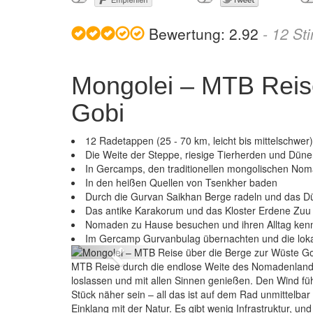
Bewertung:
2.92
-
12
St
Mongolei – MTB Reis
Gobi
12 Radetappen (25 - 70 km, leicht bis mittelschwer)
Die Weite der Steppe, riesige Tierherden und Dün
In Gercamps, den traditionellen mongolischen No
In den heißen Quellen von Tsenkher baden
Durch die Gurvan Saikhan Berge radeln und das 
Das antike Karakorum und das Kloster Erdene Zuu 
Mongolei – M
Nomaden zu Hause besuchen und ihren Alltag ken
Im Gercamp Gurvanbulag übernachten und die lok
Previous
MTB Reise durch die endlose Weite des Nomadenlandes
loslassen und mit allen Sinnen genießen. Den Wind fü
Stück näher sein – all das ist auf dem Rad unmittelba
Einklang mit der Natur. Es gibt wenig Infrastruktur, u