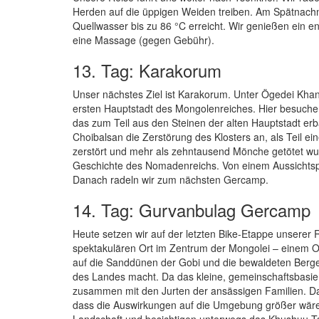
Herden auf die üppigen Weiden treiben. Am Spätnachmi
Quellwasser bis zu 86 °C erreicht. Wir genießen ein
eine Massage (gegen Gebühr).
13. Tag: Karakorum
Unser nächstes Ziel ist Karakorum. Unter Ögedei Kha
ersten Hauptstadt des Mongolenreiches. Hier besuchen
das zum Teil aus den Steinen der alten Hauptstadt er
Choibalsan die Zerstörung des Klosters an, als Teil ei
zerstört und mehr als zehntausend Mönche getötet wur
Geschichte des Nomadenreichs. Von einem Aussichtspu
Danach radeln wir zum nächsten Gercamp.
14. Tag: Gurvanbulag Gercamp
Heute setzen wir auf der letzten Bike-Etappe unsere
spektakulären Ort im Zentrum der Mongolei – einem O
auf die Sanddünen der Gobi und die bewaldeten Berge 
des Landes macht. Da das kleine, gemeinschaftsbasiert
zusammen mit den Jurten der ansässigen Familien. Das
dass die Auswirkungen auf die Umgebung größer wären
Landschaft und besichtigen unterwegs das Khushuu T