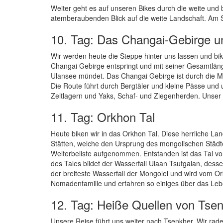
Weiter geht es auf unseren Bikes durch die weite und
atemberaubenden Blick auf die weite Landschaft. Am Sp
10. Tag: Das Changai-Gebirge u
Wir werden heute die Steppe hinter uns lassen und bi
Changai Gebirge entspringt und mit seiner Gesamtläng
Ulansee mündet. Das Changai Gebirge ist durch die M
Die Route führt durch Bergtäler und kleine Pässe un
Zeltlagern und Yaks, Schaf- und Ziegenherden. Unser
11. Tag: Orkhon Tal
Heute biken wir in das Orkhon Tal. Diese herrliche Lan
Stätten, welche den Ursprung des mongolischen Städ
Welterbeliste aufgenommen. Entstanden ist das Tal 
des Tales bildet der Wasserfall Ulaan Tsutgalan, desse
der breiteste Wasserfall der Mongolei und wird vom O
Nomadenfamilie und erfahren so einiges über das Leb
12. Tag: Heiße Quellen von Tse
Unsere Reise führt uns weiter nach Tsenkher. Wir ra