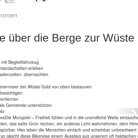
immen
e über die Berge zur Wüste
 mit Begleitfahrzeug
enlandschaften erleben
madenzelten, übernachten
Dünenmeer der Wüste Gobi von oben bestaunen
besichtigen
TB Reise über die Berge zur Wüste Gobi
nenlernen
ale Gemeinde unterstützen
N
Die Mongolei – Freiheit fühlen und in die unendliche Weite eintauch
hlen, das satte Grün riechen, ein anderes Licht wahrnehmen, dem Him
r spürbar. Hier leben die Menschen einfach und scheinbar unbeschwert
nd so gleicht diese Bikereise einem Ausstieg aus unserem oft hektischen