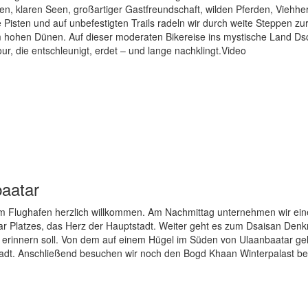
pen, klaren Seen, großartiger Gastfreundschaft, wilden Pferden, Viehh
isten und auf unbefestigten Trails radeln wir durch weite Steppen zu
m hohen Dünen. Auf dieser moderaten Bikereise ins mystische Land Ds
ur, die entschleunigt, erdet – und lange nachklingt.Video
baatar
 am Flughafen herzlich willkommen. Am Nachmittag unternehmen wir ei
r Platzes, das Herz der Hauptstadt. Weiter geht es zum Dsaisan Denk
n erinnern soll. Von dem auf einem Hügel im Süden von Ulaanbaatar g
 Stadt. Anschließend besuchen wir noch den Bogd Khaan Winterpalast be