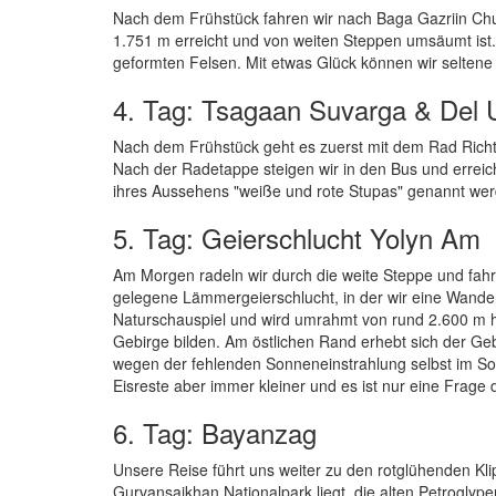
Nach dem Frühstück fahren wir nach Baga Gazriin Chul
1.751 m erreicht und von weiten Steppen umsäumt ist.
geformten Felsen. Mit etwas Glück können wir seltene
4. Tag: Tsagaan Suvarga & Del 
Nach dem Frühstück geht es zuerst mit dem Rad Richt
Nach der Radetappe steigen wir in den Bus und errei
ihres Aussehens "weiße und rote Stupas" genannt we
5. Tag: Geierschlucht Yolyn Am
Am Morgen radeln wir durch die weite Steppe und fah
gelegene Lämmergeierschlucht, in der wir eine Wanderu
Naturschauspiel und wird umrahmt von rund 2.600 m h
Gebirge bilden. Am östlichen Rand erhebt sich der Geb
wegen der fehlenden Sonneneinstrahlung selbst im So
Eisreste aber immer kleiner und es ist nur eine Frage d
6. Tag: Bayanzag
Unsere Reise führt uns weiter zu den rotglühenden Kl
Gurvansaikhan Nationalpark liegt, die alten Petroglypen