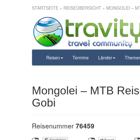
STARTSEITE
»
REISEÜBERSICHT
» MONGOLEI – M
Mongolei –
Berge
Reisen
Termine
Länder
Theme
Mongolei – MTB Reis
Gobi
Reisenummer
76459