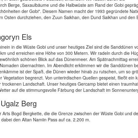
urch Berge, Saxaulbäume und die Halbwüste am Rand der Gobi geprägt
 Schönheiten der Gobi". Diesem Namen macht der 1993 gegründete Nati
hn im Osten durchziehen, den Zuun Saikhan, den Dund Saikhan und den
goryn Els
 hinein in die Wüste Gobi und unser heutiges Ziel sind die Sanddünen v
 km und erreichen eine Höhe von 300 Metern. Wir radeln durch die Hü
ewöhnlich schönen Blick auf das Dünenmeer. Am Spätnachmittag errei
der Nomaden übernachten. Im Abendlicht erklimmen wir die Sanddünen b
nkämme ist der Spaß, die Dünen wieder hinab zu rutschen, um so grö
egetation begrenzt. Von unterirdischen Quellen gespeist, fließt ein k
er trockenen Landschaft. Unser heutiges Gercamp bietet einen traumha
etter auf die stimmungsvolle Färbung der Landschaft im Sonnenunter
 Ugalz Berg
r Arts Bogd Bergkette, die die Grenze zwischen der Wüste Gobi und d
 dabei den Altan Namiin Pass auf ca. 2.200 m.