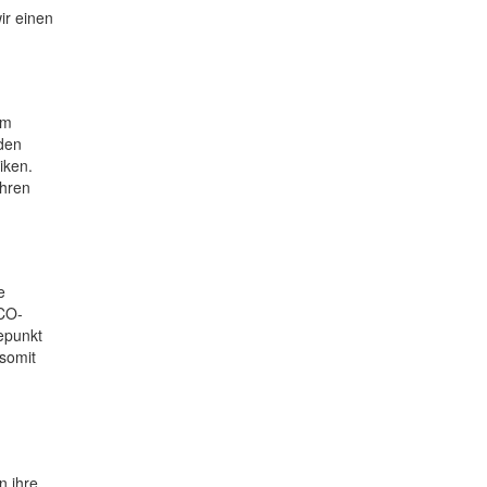
ir einen
im
 den
iken.
ihren
e
SCO-
epunkt
 somit
n ihre