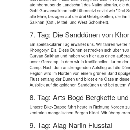
atemberaubende Landschaft des Nationalparks, die d
Gobi Gurvansaikhan heißt übersetzt soviel wie "Drei
alle Ehre, bezogen auf die drei Gebirgsketten, die i
Saikhan (Ost-, Mittel- und West-Schönheit).
7. Tag: Die Sanddünen von Khon
Ein spektakulärer Tag erwartet uns. Wir fahren weiter
Khongoryn Els. Diese Dünen erstrecken sich über 180
Gurvan Saikhan und haben von hier aus einen außerg
unser Gercamp, in dem wir in traditionellen Jurten 
Camp. Nach dem anstrengenden Aufstieg auf die Düne
Region wird im Norden von einem grünen Band üppiger V
Fluss entlang der Dünen und bildet eine Oase in dies
Ausblick auf die goldenen Sanddünen und bei gutem W
8. Tag: Arts Bogd Bergkette und
Unsere Bike-Etappe führt heute in Richtung Norden zu
zentralen mongolischen Bergen bildet. Wir überqueren
9. Tag: Alag Nariin Flusstal