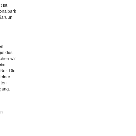
 ist.
onalpark
 Baruun
on
gel des
chen wir
eim
ßer. Die
leiner
ften
gang.
en