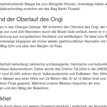
 beeindruckende Steppe bis zum Mongoliin Khooloi. Unterwegs haben w
ätnachmittag erreichen wir das Alag Nariin Flusstal.
nd der Oberlauf des Ongi
ken in das Changai Gebirge. Wir erreichen den Oberlauf des Ongi, der 
e von rund 435 Kilometern durch die Wüste Gobi verläuft, bevor er in
ischung aus mongolischem Hochland und weitläufigem Tal ideal zum B
d unterwegs begegnen wir immer wieder gastfreundlichen Nomaden mit 
 Weg führt uns über den Mergen Us Pass.
dschaft beherbergt zahlreiche archäologische, historische und kulturell
tebaus dokumentieren. Daher wurde das Orkhon Tal 2004 in die UNE
vor rund 20.000 Jahren durch Vulkanausbrüche und Erdbeben. Den Höh
n Wasser aus einer Höhe von 24 Metern fällt. Er ist 10 Meter breit und
rkhon Fluss gespeist. Während unserer Biketour besuchen wir eine
en und den Alltag der Bewohner.
nkher
deln durch diese von weitem Grasland geprägte Landschaft, wo Nomade