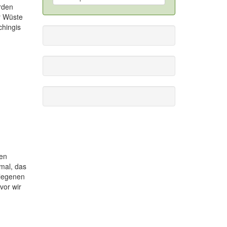
erden
r Wüste
chingis
nen
mal, das
elegenen
vor wir