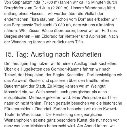
Von Stephanzminda (1.700 m) fahren wir ca. 45 Minuten durch
Bergdörfer zum Dorf Juta (2.200 m). Unsere Wanderung führt
entlang eines Flusses – wir werden über die Vielfalt der
endemischen Flora staunen. Schon vom Dorf aus erblicken wir
das Bergmassiv Tschauchi (3.680 m), dem wir uns allmählich
nähern. Wir müssen Bäche überqueren, bevor wir am Fuß des
Berges stehen – ein Eldorado für Kletterer und Alpinisten. Nach
der Wanderung fahren wir zurück nach Tiflis.
15. Tag: Ausflug nach Kachetien
Den heutigen Tag nutzen wir für einen Ausflug nach Kachetien.
Über die Hügelketten des Gombori-Kamms fahren wir nach
Telawi, der Hauptstadt der Region Kachetien. Dort besichtigen wir
das Alawerdi-Kloster und spazieren über den traditionellen
Bauernmarkt der Stadt. Zu Mittag kehren wir im Weingut
Mosmieri ein, wo Wein sowohl nach georgischer als auch
europäischer Methode gekeltert wird. Eine Weinprobe darf hier
natürlich nicht fehlen. Frisch gestärkt besuchen wir die historische
Fürstenresidenz Zinandali. Zudem besuchen wir einen Kwewri-
Töpfer in Wardisubani. Die Herstellung der georgischen
Weinamphoren ist eine ganz besondere Kunst, die nur noch von
ganz wenigen Meistern beherrscht wird. Am Abend fahren wir