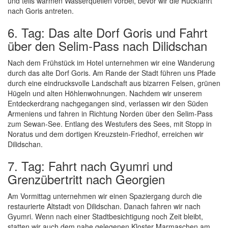
und teils warmen Wasserquellen vorbei, bevor wir die Rückfahrt
nach Goris antreten.
6. Tag: Das alte Dorf Goris und Fahrt
über den Selim-Pass nach Dilidschan
Nach dem Frühstück im Hotel unternehmen wir eine Wanderung
durch das alte Dorf Goris. Am Rande der Stadt führen uns Pfade
durch eine eindrucksvolle Landschaft aus bizarren Felsen, grünen
Hügeln und alten Höhlenwohnungen. Nachdem wir unserem
Entdeckerdrang nachgegangen sind, verlassen wir den Süden
Armeniens und fahren in Richtung Norden über den Selim-Pass
zum Sewan-See. Entlang des Westufers des Sees, mit Stopp in
Noratus und dem dortigen Kreuzstein-Friedhof, erreichen wir
Dilidschan.
7. Tag: Fahrt nach Gyumri und
Grenzübertritt nach Georgien
Am Vormittag unternehmen wir einen Spaziergang durch die
restaurierte Altstadt von Dilidschan. Danach fahren wir nach
Gyumri. Wenn nach einer Stadtbesichtigung noch Zeit bleibt,
statten wir auch dem nahe gelegenen Kloster Marmaschen am