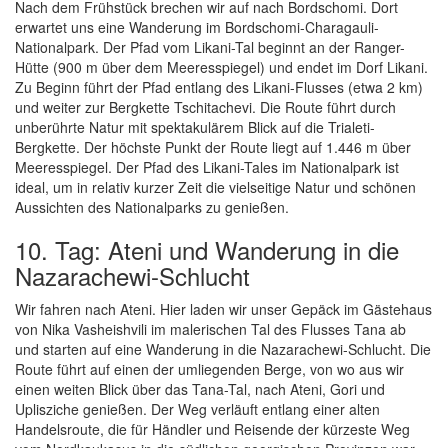
Nach dem Frühstück brechen wir auf nach Bordschomi. Dort
erwartet uns eine Wanderung im Bordschomi-Charagauli-
Nationalpark. Der Pfad vom Likani-Tal beginnt an der Ranger-
Hütte (900 m über dem Meeresspiegel) und endet im Dorf Likani.
Zu Beginn führt der Pfad entlang des Likani-Flusses (etwa 2 km)
und weiter zur Bergkette Tschitachevi. Die Route führt durch
unberührte Natur mit spektakulärem Blick auf die Trialeti-
Bergkette. Der höchste Punkt der Route liegt auf 1.446 m über
Meeresspiegel. Der Pfad des Likani-Tales im Nationalpark ist
ideal, um in relativ kurzer Zeit die vielseitige Natur und schönen
Aussichten des Nationalparks zu genießen.
10. Tag: Ateni und Wanderung in die
Nazarachewi-Schlucht
Wir fahren nach Ateni. Hier laden wir unser Gepäck im Gästehaus
von Nika Vasheishvili im malerischen Tal des Flusses Tana ab
und starten auf eine Wanderung in die Nazarachewi-Schlucht. Die
Route führt auf einen der umliegenden Berge, von wo aus wir
einen weiten Blick über das Tana-Tal, nach Ateni, Gori und
Uplisziche genießen. Der Weg verläuft entlang einer alten
Handelsroute, die für Händler und Reisende der kürzeste Weg