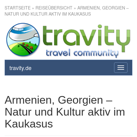
STARTSEITE
»
REISEÜBERSICHT
» ARMENIEN, GEORGIEN –
NATUR UND KULTUR AKTIV IM KAUKASUS
Armenien, Georgien – Natur
und Kultur aktiv im Kaukasus
travity.de
toggle
navigati
Armenien, Georgien –
Natur und Kultur aktiv im
Kaukasus