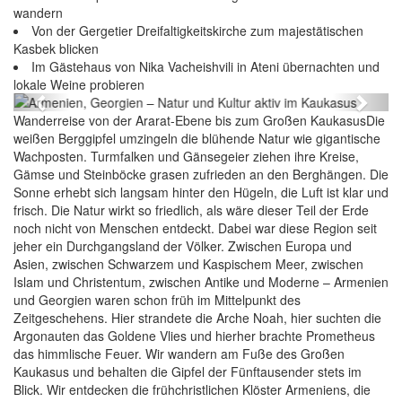
wandern
Von der Gergetier Dreifaltigkeitskirche zum majestätischen
Kasbek blicken
Armenien, Georgien – Natur und Kultur aktiv im
Im Gästehaus von Nika Vacheishvili in Ateni übernachten und
Kaukasus
lokale Weine probieren
Previous
Next
Wanderreise von der Ararat-Ebene bis zum Großen KaukasusDie
weißen Berggipfel umzingeln die blühende Natur wie gigantische
Wachposten. Turmfalken und Gänsegeier ziehen ihre Kreise,
Gämse und Steinböcke grasen zufrieden an den Berghängen. Die
Sonne erhebt sich langsam hinter den Hügeln, die Luft ist klar und
frisch. Die Natur wirkt so friedlich, als wäre dieser Teil der Erde
noch nicht von Menschen entdeckt. Dabei war diese Region seit
jeher ein Durchgangsland der Völker. Zwischen Europa und
Asien, zwischen Schwarzem und Kaspischem Meer, zwischen
Islam und Christentum, zwischen Antike und Moderne – Armenien
und Georgien waren schon früh im Mittelpunkt des
Zeitgeschehens. Hier strandete die Arche Noah, hier suchten die
Argonauten das Goldene Vlies und hierher brachte Prometheus
das himmlische Feuer. Wir wandern am Fuße des Großen
Kaukasus und behalten die Gipfel der Fünftausender stets im
Blick. Wir entdecken die frühchristlichen Klöster Armeniens, die