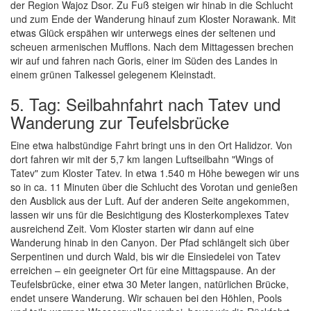
der Region Wajoz Dsor. Zu Fuß steigen wir hinab in die Schlucht
und zum Ende der Wanderung hinauf zum Kloster Norawank. Mit
etwas Glück erspähen wir unterwegs eines der seltenen und
scheuen armenischen Mufflons. Nach dem Mittagessen brechen
wir auf und fahren nach Goris, einer im Süden des Landes in
einem grünen Talkessel gelegenem Kleinstadt.
5. Tag: Seilbahnfahrt nach Tatev und
Wanderung zur Teufelsbrücke
Eine etwa halbstündige Fahrt bringt uns in den Ort Halidzor. Von
dort fahren wir mit der 5,7 km langen Luftseilbahn "Wings of
Tatev" zum Kloster Tatev. In etwa 1.540 m Höhe bewegen wir uns
so in ca. 11 Minuten über die Schlucht des Vorotan und genießen
den Ausblick aus der Luft. Auf der anderen Seite angekommen,
lassen wir uns für die Besichtigung des Klosterkomplexes Tatev
ausreichend Zeit. Vom Kloster starten wir dann auf eine
Wanderung hinab in den Canyon. Der Pfad schlängelt sich über
Serpentinen und durch Wald, bis wir die Einsiedelei von Tatev
erreichen – ein geeigneter Ort für eine Mittagspause. An der
Teufelsbrücke, einer etwa 30 Meter langen, natürlichen Brücke,
endet unsere Wanderung. Wir schauen bei den Höhlen, Pools