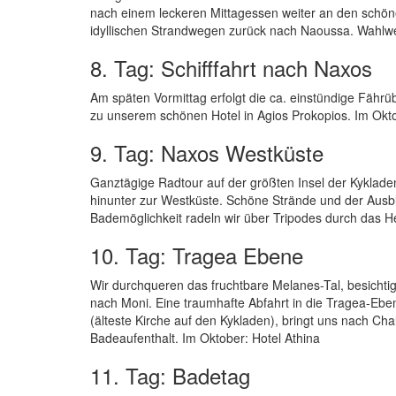
nach einem leckeren Mittagessen weiter an den schöne
idyllischen Strandwegen zurück nach Naoussa. Wahlwe
8. Tag: Schifffahrt nach Naxos
Am späten Vormittag erfolgt die ca. einstündige Fährü
zu unserem schönen Hotel in Agios Prokopios. Im Okto
9. Tag: Naxos Westküste
Ganztägige Radtour auf der größten Insel der Kykladen
hinunter zur Westküste. Schöne Strände und der Ausbl
Bademöglichkeit radeln wir über Tripodes durch das He
10. Tag: Tragea Ebene
Wir durchqueren das fruchtbare Melanes-Tal, besicht
nach Moni. Eine traumhafte Abfahrt in die Tragea-Eb
(älteste Kirche auf den Kykladen), bringt uns nach Cha
Badeaufenthalt. Im Oktober: Hotel Athina
11. Tag: Badetag