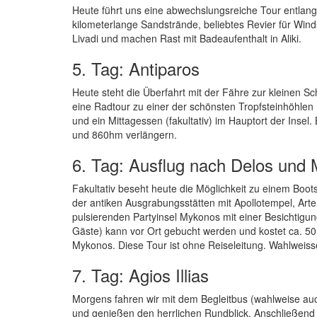
Heute führt uns eine abwechslungsreiche Tour entlang 
kilometerlange Sandstrände, beliebtes Revier für Win
Livadi und machen Rast mit Badeaufenthalt in Aliki.
5. Tag: Antiparos
Heute steht die Überfahrt mit der Fähre zur kleinen 
eine Radtour zu einer der schönsten Tropfsteinhöhlen
und ein Mittagessen (fakultativ) im Hauptort der Inse
und 860hm verlängern.
6. Tag: Ausflug nach Delos und M
Fakultativ beseht heute die Möglichkeit zu einem Boot
der antiken Ausgrabungsstätten mit Apollotempel, Art
pulsierenden Partyinsel Mykonos mit einer Besichtigun
Gäste) kann vor Ort gebucht werden und kostet ca. 50,
Mykonos. Diese Tour ist ohne Reiseleitung. Wahlweisse
7. Tag: Agios Illias
Morgens fahren wir mit dem Begleitbus (wahlweise auc
und genießen den herrlichen Rundblick. Anschließend 