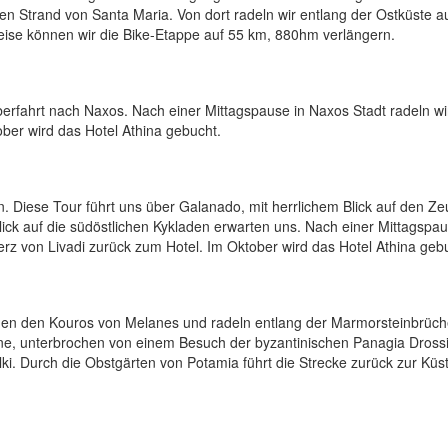
n Strand von Santa Maria. Von dort radeln wir entlang der Ostküste a
ise können wir die Bike-Etappe auf 55 km, 880hm verlängern.
berfahrt nach Naxos. Nach einer Mittagspause in Naxos Stadt radeln wi
ber wird das Hotel Athina gebucht.
. Diese Tour führt uns über Galanado, mit herrlichem Blick auf den Ze
ick auf die südöstlichen Kykladen erwarten uns. Nach einer Mittagspau
rz von Livadi zurück zum Hotel. Im Oktober wird das Hotel Athina geb
igen den Kouros von Melanes und radeln entlang der Marmorsteinbrüch
ene, unterbrochen von einem Besuch der byzantinischen Panagia Drossi
lki. Durch die Obstgärten von Potamia führt die Strecke zurück zur Küs