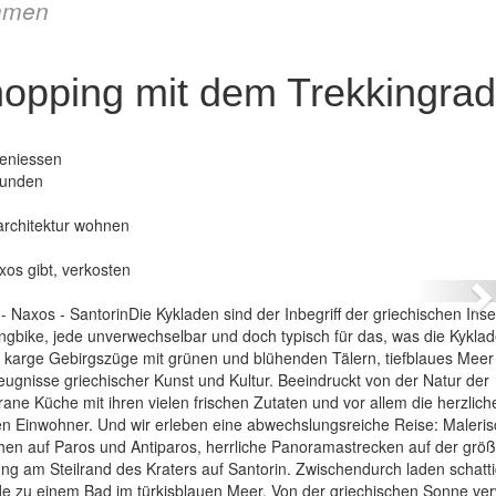
mmen
hopping mit dem Trekkingrad
geniessen
kunden
architektur wohnen
nd – Inselhopping mit dem Trekkingrad
xos gibt, verkosten
N
 Naxos - SantorinDie Kykladen sind der Inbegriff der griechischen Inse
ngbike, jede unverwechselbar und doch typisch für das, was die Kykla
, karge Gebirgszüge mit grünen und blühenden Tälern, tiefblaues Meer
ugnisse griechischer Kunst und Kultur. Beeindruckt von der Natur der
ane Küche mit ihren vielen frischen Zutaten und vor allem die herzlich
en Einwohner. Und wir erleben eine abwechslungsreiche Reise: Maleri
chen auf Paros und Antiparos, herrliche Panoramastrecken auf der grö
 am Steilrand des Kraters auf Santorin. Zwischendurch laden schatt
de zu einem Bad im türkisblauen Meer. Von der griechischen Sonne ve