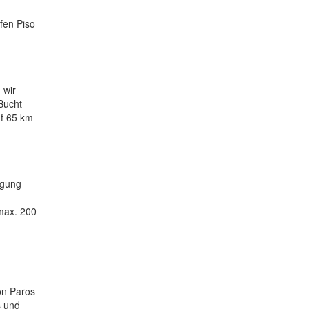
fen Piso
 wir
Bucht
uf 65 km
igung
 max. 200
on Paros
s und