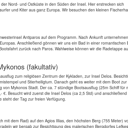
der Nord- und Ostküste in den Süden der Insel. Hier erstrecken sich
dsurfer und Kiter aus ganz Europa. Wir besuchen den kleinen Fischerha
Schwesterinsel Antiparos auf dem Programm. Nach Ankunft unternehmen
 Europas. Anschließend gönnen wir uns ein Bad in einer romantischen 
l. Bootsfahrt zurück nach Paros. Wahlweise können wir die Radetappe a
ykonos (fakultativ)
sausflug zum religiösen Zentrum der Kykladen, zur Insel Delos. Besicht
emistempel und Stierheiligtum. Danach geht es weiter mit dem Boot zur
g von Mykonos Stadt. Der ca. 7 stündige Bootsausflug (25m Schiff für
- €. Besucht wird zuerst die Insel Delos (ca 2,5 Std) und anschließend
 steht der Tag zur freien Verfügung.
h mit dem Rad) auf den Agios Illias, den höchsten Berg (755 Meter) v
radeln wir bergab zur Besichtigung des malerischen Bergdorfes Lefke