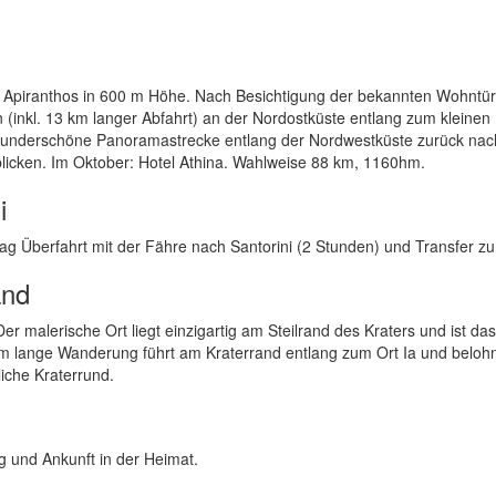
f Apiranthos in 600 m Höhe. Nach Besichtigung der bekannten Wohntü
n (inkl. 13 km langer Abfahrt) an der Nordostküste entlang zum kleinen
 wunderschöne Panoramastrecke entlang der Nordwestküste zurück na
blicken. Im Oktober: Hotel Athina. Wahlweise 88 km, 1160hm.
i
tag Überfahrt mit der Fähre nach Santorini (2 Stunden) und Transfer z
and
 malerische Ort liegt einzigartig am Steilrand des Kraters und ist das
km lange Wanderung führt am Kraterrand entlang zum Ort Ia und beloh
iche Kraterrund.
 und Ankunft in der Heimat.