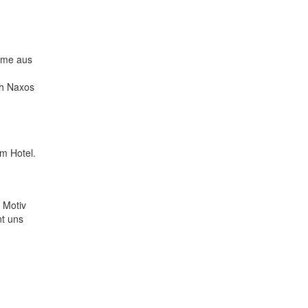
rme aus
ch Naxos
um Hotel.
 Motiv
nt uns