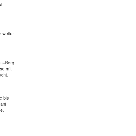
uf
r weiter
us-Berg,
se mit
ucht.
e bis
ani
te.