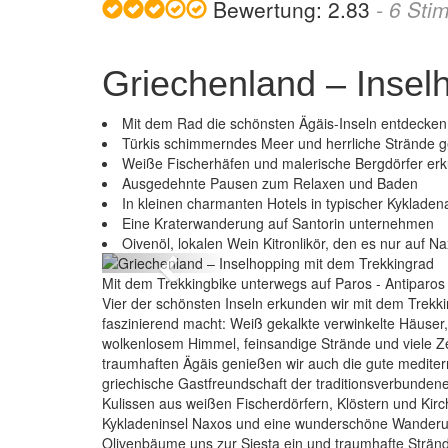
Bewertung:
2.83
-
6
Sti
Griechenland – Insel
Mit dem Rad die schönsten Ägäis-Inseln entdecken
Türkis schimmerndes Meer und herrliche Strände 
Weiße Fischerhäfen und malerische Bergdörfer er
Ausgedehnte Pausen zum Relaxen und Baden
In kleinen charmanten Hotels in typischer Kykladen
Griechenla
Eine Kraterwanderung auf Santorin unternehmen
Oivenöl, lokalen Wein Kitronlikör, den es nur auf Na
Previous
Mit dem Trekkingbike unterwegs auf Paros - Antiparos -
Vier der schönsten Inseln erkunden wir mit dem Trekki
faszinierend macht: Weiß gekalkte verwinkelte Häuser
wolkenlosem Himmel, feinsandige Strände und viele Ze
traumhaften Ägäis genießen wir auch die gute mediterr
griechische Gastfreundschaft der traditionsverbunden
Kulissen aus weißen Fischerdörfern, Klöstern und Kir
Kykladeninsel Naxos und eine wunderschöne Wanderung
Olivenbäume uns zur Siesta ein und traumhafte Strän