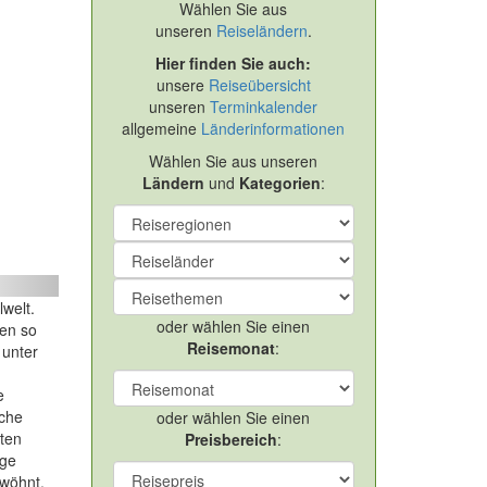
Wählen Sie aus
unseren
Reiseländern
.
Hier finden Sie auch:
unsere
Reiseübersicht
unseren
Terminkalender
allgemeine
Länderinformationen
Wählen Sie aus unseren
Ländern
und
Kategorien
:
ext
lwelt.
oder wählen Sie einen
den so
Reisemonat
:
 unter
e
sche
oder wählen Sie einen
ßten
Preisbereich
:
ige
rwöhnt,