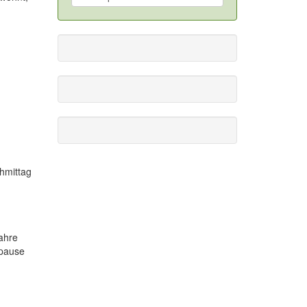
hmittag
ahre
spause