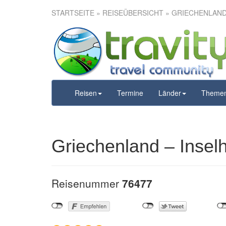
STARTSEITE
»
REISEÜBERSICHT
» GRIECHENLAND
Griechenlan
dem
Reisen
Termine
Länder
Theme
Griechenland – Insel
Reisenummer
76477