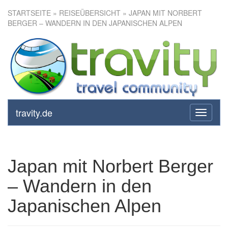
STARTSEITE
»
REISEÜBERSICHT
» JAPAN MIT NORBERT
BERGER – WANDERN IN DEN JAPANISCHEN ALPEN
Japan mit Norbert Berger –
Wandern in den Japanischen
Alpen
travity.de
toggle
navigati
Japan mit Norbert Berger
– Wandern in den
Japanischen Alpen