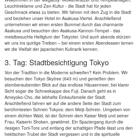
Leuchtreklame und Zen-Kultur - die Stadt hat für jeden
Geschmack etwas zu bieten. Wir fahren mit dem Zug in die Stadt
und beziehen unser Hotel im Asakusa-Viertel. Anschließend
unternehmen wir einen ersten Bummel durch das charmante
Asakusa und besuchen den Asakusa-Kannon-Tempel - das
meistbesuchte Heiligtum der Tokyoter. Und auch abends stürzen
wir uns ins quirlige Treiben – bei einem ersten Abendessen lernen
wir die Vielfalt der japanischen Kulinarik kennen.
3. Tag: Stadtbesichtigung Tokyo
Von der Tradition in die Moderne schweifen? Kein Problem. Wir
besuchen den Tokyo Skytree (643 m) und genießen den
atemberaubenden Blick auf das endlose Häusermeer, bei klarer
Sicht sogar die Schneekappe des Fuji. Danach geht es in
Ameyoko-Cho, die lebhafte Einkaufsmeile der Stadt.
Anschließend fahren wir auf die andere Seite der Stadt zum
berühmtesten Schrein Tokyos: dem Meiji-Schrein. Umgeben von
einem dichten Wald, ist der Schrein dem Kaiser Meiji und seiner
Frau, Kaiserin Shoken, gewidmet. Ein Spaziergang durch die
riesigen Torii-Tore und entlang der schattigen Pfade lässt uns den
hektischen Trubel der Stadt vergessen und in die spirituelle