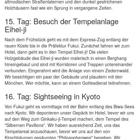
altmodischen Straßenlaternen und den dunkel gestrichenen
Holzhäusern fast wie ein Sprung in vergangene Zeiten.
15. Tag: Besuch der Tempelanlage
Eihei-ji
Nach dem Frühstück geht es mit dem Express-Zug entlang der
rauen Küste bis in die Präfektur Fukui. Zunächst fahren wir zum
Hotel, dann geht es in den Tempel Eihei-ji! Die vielen
Holzgebäude des Eihei-ji wurden malerisch in einen Berghang
hineingebaut und sind mit Korridoren und Treppen untereinander
verbunden. Eingerahmt wird die Anlage von einem Zedernwald.
Wir besichtigen ein paar der Gebäude und plaudern mit den
Mönchen. Wer möchte, kann an einem Gottesdienst teilnehmen.
16. Tag: Sightseeing in Kyoto
Von Fukui geht es vormittags mit der Bahn entlang des Biwa-Sees
nach Kyoto. Wir deponieren unser Gepäck im Hotel, bevor wir uns
auf den Weg zum Ginkaku-ji-Tempel machen, dem Tempel des
"Silbernen Pavillons". Wir haben ausreichend Zeit, uns das
Tempelareal anzuschauen, bevor wir uns auf den von
Kirschbäumen gesäumten "Philosophenweg" begeben. Wir