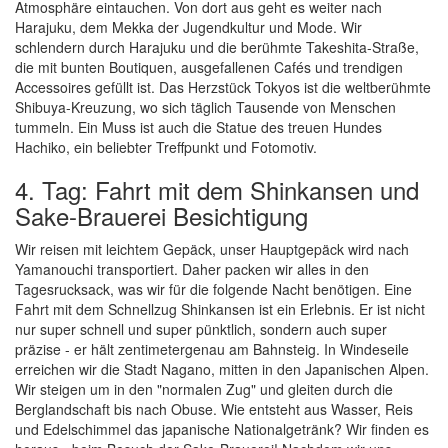
Atmosphäre eintauchen. Von dort aus geht es weiter nach
Harajuku, dem Mekka der Jugendkultur und Mode. Wir
schlendern durch Harajuku und die berühmte Takeshita-Straße,
die mit bunten Boutiquen, ausgefallenen Cafés und trendigen
Accessoires gefüllt ist. Das Herzstück Tokyos ist die weltberühmte
Shibuya-Kreuzung, wo sich täglich Tausende von Menschen
tummeln. Ein Muss ist auch die Statue des treuen Hundes
Hachiko, ein beliebter Treffpunkt und Fotomotiv.
4. Tag: Fahrt mit dem Shinkansen und
Sake-Brauerei Besichtigung
Wir reisen mit leichtem Gepäck, unser Hauptgepäck wird nach
Yamanouchi transportiert. Daher packen wir alles in den
Tagesrucksack, was wir für die folgende Nacht benötigen. Eine
Fahrt mit dem Schnellzug Shinkansen ist ein Erlebnis. Er ist nicht
nur super schnell und super pünktlich, sondern auch super
präzise - er hält zentimetergenau am Bahnsteig. In Windeseile
erreichen wir die Stadt Nagano, mitten in den Japanischen Alpen.
Wir steigen um in den "normalen Zug" und gleiten durch die
Berglandschaft bis nach Obuse. Wie entsteht aus Wasser, Reis
und Edelschimmel das japanische Nationalgetränk? Wir finden es