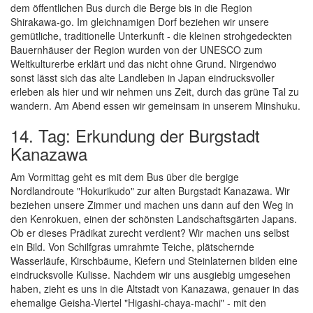
dem öffentlichen Bus durch die Berge bis in die Region
Shirakawa-go. Im gleichnamigen Dorf beziehen wir unsere
gemütliche, traditionelle Unterkunft - die kleinen strohgedeckten
Bauernhäuser der Region wurden von der UNESCO zum
Weltkulturerbe erklärt und das nicht ohne Grund. Nirgendwo
sonst lässt sich das alte Landleben in Japan eindrucksvoller
erleben als hier und wir nehmen uns Zeit, durch das grüne Tal zu
wandern. Am Abend essen wir gemeinsam in unserem Minshuku.
14. Tag: Erkundung der Burgstadt
Kanazawa
Am Vormittag geht es mit dem Bus über die bergige
Nordlandroute "Hokurikudo" zur alten Burgstadt Kanazawa. Wir
beziehen unsere Zimmer und machen uns dann auf den Weg in
den Kenrokuen, einen der schönsten Landschaftsgärten Japans.
Ob er dieses Prädikat zurecht verdient? Wir machen uns selbst
ein Bild. Von Schilfgras umrahmte Teiche, plätschernde
Wasserläufe, Kirschbäume, Kiefern und Steinlaternen bilden eine
eindrucksvolle Kulisse. Nachdem wir uns ausgiebig umgesehen
haben, zieht es uns in die Altstadt von Kanazawa, genauer in das
ehemalige Geisha-Viertel "Higashi-chaya-machi" - mit den