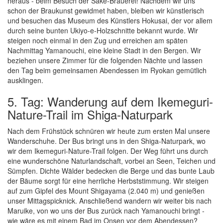
heraus - beim Besuch der Sake-Brauerei! Nachdem wir uns
schon der Braukunst gewidmet haben, bleiben wir künstlerisch
und besuchen das Museum des Künstlers Hokusai, der vor allem
durch seine bunten Ukiyo-e-Holzschnitte bekannt wurde. Wir
steigen noch einmal in den Zug und erreichen am späten
Nachmittag Yamanouchi, eine kleine Stadt in den Bergen. Wir
beziehen unsere Zimmer für die folgenden Nächte und lassen
den Tag beim gemeinsamen Abendessen im Ryokan gemütlich
ausklingen.
5. Tag: Wanderung auf dem Ikemeguri-
Nature-Trail im Shiga-Naturpark
Nach dem Frühstück schnüren wir heute zum ersten Mal unsere
Wanderschuhe. Der Bus bringt uns in den Shiga-Naturpark, wo
wir dem Ikemeguri-Nature-Trail folgen. Der Weg führt uns durch
eine wunderschöne Naturlandschaft, vorbei an Seen, Teichen und
Sümpfen. Dichte Wälder bedecken die Berge und das bunte Laub
der Bäume sorgt für eine herrliche Herbststimmung. Wir steigen
auf zum Gipfel des Mount Shigayama (2.040 m) und genießen
unser Mittagspicknick. Anschließend wandern wir weiter bis nach
Maruike, von wo uns der Bus zurück nach Yamanouchi bringt -
wie wäre es mit einem Bad im Onsen vor dem Abendessen?