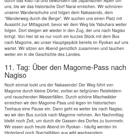
durch das Kiso-Tal und bewundern die Japanischen Alpen um
uns, bis wir das historische Dorf Narai erreichen. Wir schnüren
unserer Wanderschuhe und folgen dem Nakasendo, dem
"Wanderweg durch die Berge". Wir suchen uns einen Platz mit
Aussicht zur Mittagszeit, bevor wir dem Weg bis Yabuhara weiter
folgen. Dort steigen wir wieder in den Zug, der uns nach Nagiso
bringt. Von hier ist es nur noch ein kurzes Stück mit dem Bus
nach Magome, wo unser Hauptgepäck bereits im Ryokan auf uns
wartet. Wir sitzen am Abend gemütlich zusammen und tauchen
weiter ein in die Geschichte des Landes.
11. Tag: Über den Magome-Pass nach
Nagiso
Noch einmal lockt uns der Nakasendo! Der Weg führt von
Magome durch kleine Dörfer, vorbei an tiefgrünen Reisfeldern
und rauschenden Wasserfällen. Durch schöne Mischwälder
erreichen wir den Magome-Pass und legen im historischen
Teehaus eine Pause ein. Dann geht es weiter bis nach Nagiso,
wo wir den Bus zurück nach Magome nehmen. Am Nachmittag
bleibt noch Zeit, um durch die Gassen des Dorfes zu bummeln.
Wir essen auch heute Abend im Ryokan - häufig werden im
Hinterland noch Spezialitäten aus wild wachsendem