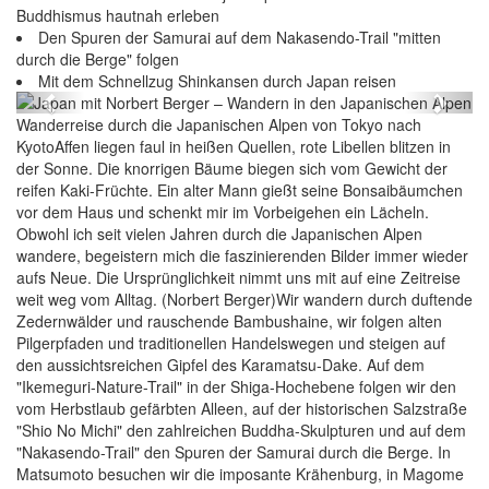
Buddhismus hautnah erleben
Den Spuren der Samurai auf dem Nakasendo-Trail "mitten
Japan mit Norbert Berger – Wandern in den
durch die Berge" folgen
Japanischen Alpen
Mit dem Schnellzug Shinkansen durch Japan reisen
Previous
Next
Wanderreise durch die Japanischen Alpen von Tokyo nach
KyotoAffen liegen faul in heißen Quellen, rote Libellen blitzen in
der Sonne. Die knorrigen Bäume biegen sich vom Gewicht der
reifen Kaki-Früchte. Ein alter Mann gießt seine Bonsaibäumchen
vor dem Haus und schenkt mir im Vorbeigehen ein Lächeln.
Obwohl ich seit vielen Jahren durch die Japanischen Alpen
wandere, begeistern mich die faszinierenden Bilder immer wieder
aufs Neue. Die Ursprünglichkeit nimmt uns mit auf eine Zeitreise
weit weg vom Alltag. (Norbert Berger)Wir wandern durch duftende
Zedernwälder und rauschende Bambushaine, wir folgen alten
Pilgerpfaden und traditionellen Handelswegen und steigen auf
den aussichtsreichen Gipfel des Karamatsu-Dake. Auf dem
"Ikemeguri-Nature-Trail" in der Shiga-Hochebene folgen wir den
vom Herbstlaub gefärbten Alleen, auf der historischen Salzstraße
"Shio No Michi" den zahlreichen Buddha-Skulpturen und auf dem
"Nakasendo-Trail" den Spuren der Samurai durch die Berge. In
Matsumoto besuchen wir die imposante Krähenburg, in Magome