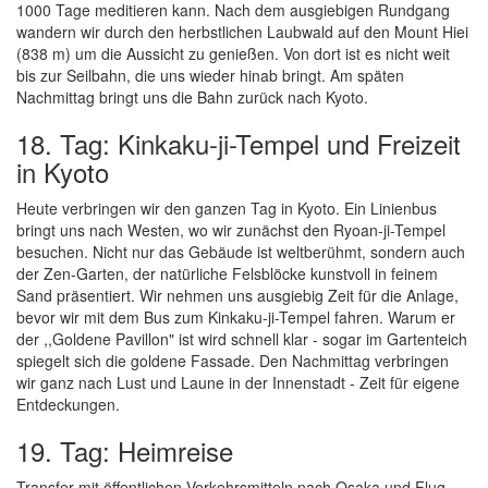
1000 Tage meditieren kann. Nach dem ausgiebigen Rundgang
wandern wir durch den herbstlichen Laubwald auf den Mount Hiei
(838 m) um die Aussicht zu genießen. Von dort ist es nicht weit
bis zur Seilbahn, die uns wieder hinab bringt. Am späten
Nachmittag bringt uns die Bahn zurück nach Kyoto.
18. Tag: Kinkaku-ji-Tempel und Freizeit
in Kyoto
Heute verbringen wir den ganzen Tag in Kyoto. Ein Linienbus
bringt uns nach Westen, wo wir zunächst den Ryoan-ji-Tempel
besuchen. Nicht nur das Gebäude ist weltberühmt, sondern auch
der Zen-Garten, der natürliche Felsblöcke kunstvoll in feinem
Sand präsentiert. Wir nehmen uns ausgiebig Zeit für die Anlage,
bevor wir mit dem Bus zum Kinkaku-ji-Tempel fahren. Warum er
der ,,Goldene Pavillon" ist wird schnell klar - sogar im Gartenteich
spiegelt sich die goldene Fassade. Den Nachmittag verbringen
wir ganz nach Lust und Laune in der Innenstadt - Zeit für eigene
Entdeckungen.
19. Tag: Heimreise
Transfer mit öffentlichen Verkehrsmitteln nach Osaka und Flug