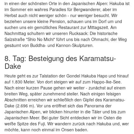
in einen der schönsten Orte in den Japanischen Alpen: Hakuba ist
im Sommer ein wahres Paradies für Bergwanderer, aber im
Herbst auch nicht weniger schön - nur weniger besucht. Wir
beziehen unsere kleine Pension, schauen uns im Dorf um und
suchen uns ein gemütliches Restaurant zur Mittagszeit. Am
Nachmittag schultern wir unseren Rucksack: Die historische
Salzstraße "Shio No Michi" führt uns bis nach Ohmachi, der Weg
gesäumt von Buddha- und Kannon-Skulpturen.
8. Tag: Besteigung des Karamatsu-
Dake
Heute geht es zur Talstation der Gondel Hakuba Hapo und hinauf
auf 1.830 Meter. Von dort steigen wir auf zum Happo-Ike-See.
Nach einer kurzen Pause gehen wir weiter - zunächst auf einem
breiten Weg, später zunehmend steiler. Nach einigen felsigen
Abschnitten erreichen wir schließlich den Gipfel des Karamatsu-
Dake (2.696 m). Vor uns eröffnet sich das Panorama der
Japanischen Alpen, wir blicken hinunter in die Täler und bis zum
Japanischen Meer. Bei guter Sicht entdecken wir im Osten die
weiße Spitze des Fuji. Wir wandern zurück nach Hakuba und, wer
möchte, kann noch einmal im Onsen baden.