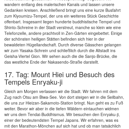
wandern entlang des malerischen Kanals und lassen unsere
Gedanken kreisen. Anschließend bringt uns eine kurze Busfahrt
zum Kiyoumizu-Tempel, der uns ein weiteres Stück Geschichte
offenbart. Insgesamt liegen hunderte buddhistische Tempel und
Shinto-Schreine in der Stadt verstreut, manche so klein wie eine
Telefonzelle, andere prachtvoll in Zen-Gärten eingebettet. Einige
der schönsten heiligen Stätten befinden sich hier in der
bewaldeten Hügellandschaft. Durch diverse Gässchen gelangen
wir zum Yasaka-Schrein und schließlich durch die Altstadt ins
Geisha-Viertel Gion. Wir sehen auch die die Sanjo-Brücke, die
das westliche Ende der Nakasendo-Straße darstellt.
17. Tag: Mount Hiei und Besuch des
Tempels Enryaku-ji
Gleich am Morgen verlassen wir die Stadt. Wir fahren mit dem
Zug nach Otsu am Biwa-See. Von dort steigen wir in die Seilbahn,
die uns zur Hieizan-Sakamoto-Station bringt. Nun geht es zu Fuß
weiter. Bevor wir aber in die tiefen Wäldern eintauchen widmen
wir uns dem Tendai-Buddhismus. Wir besuchen den Enryaku-ji,
einer der bedeutendsten Tempel Japans. Wir erfahren, was es
mit den Marathon-Mönchen auf sich hat und ob man tatsächlich