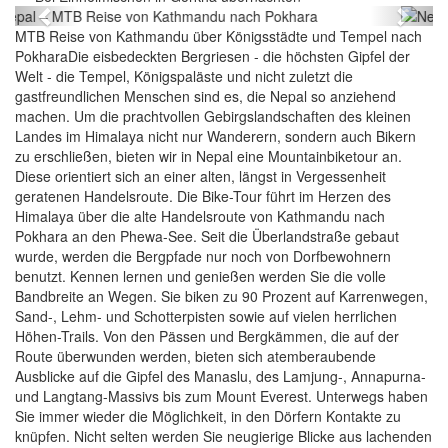
Previous
Next
MTB Reise von Kathmandu über Königsstädte und Tempel nach
PokharaDie eisbedeckten Bergriesen - die höchsten Gipfel der
Welt - die Tempel, Königspaläste und nicht zuletzt die
gastfreundlichen Menschen sind es, die Nepal so anziehend
machen. Um die prachtvollen Gebirgslandschaften des kleinen
Landes im Himalaya nicht nur Wanderern, sondern auch Bikern
zu erschließen, bieten wir in Nepal eine Mountainbiketour an.
Diese orientiert sich an einer alten, längst in Vergessenheit
geratenen Handelsroute. Die Bike-Tour führt im Herzen des
Himalaya über die alte Handelsroute von Kathmandu nach
Pokhara an den Phewa-See. Seit die Überlandstraße gebaut
wurde, werden die Bergpfade nur noch von Dorfbewohnern
benutzt. Kennen lernen und genießen werden Sie die volle
Bandbreite an Wegen. Sie biken zu 90 Prozent auf Karrenwegen,
Sand-, Lehm- und Schotterpisten sowie auf vielen herrlichen
Höhen-Trails. Von den Pässen und Bergkämmen, die auf der
Route überwunden werden, bieten sich atemberaubende
Ausblicke auf die Gipfel des Manaslu, des Lamjung-, Annapurna-
und Langtang-Massivs bis zum Mount Everest. Unterwegs haben
Sie immer wieder die Möglichkeit, in den Dörfern Kontakte zu
knüpfen. Nicht selten werden Sie neugierige Blicke aus lachenden