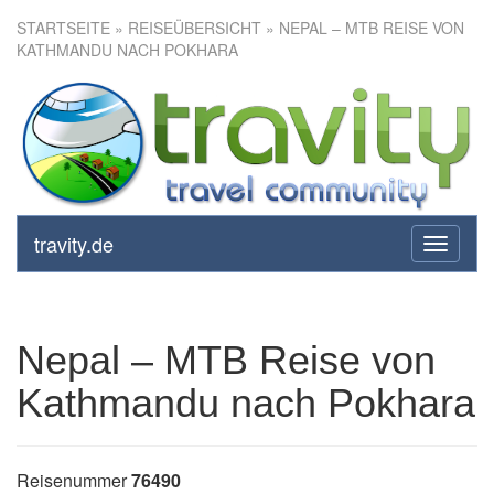
STARTSEITE
»
REISEÜBERSICHT
» NEPAL – MTB REISE VON
KATHMANDU NACH POKHARA
Nepal – MTB Reise von
Kathmandu nach Pokhara
travity.de
toggle
navigati
Nepal – MTB Reise von
Kathmandu nach Pokhara
Reisenummer
76490