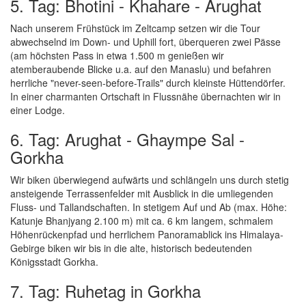
5. Tag: Bhotini - Khahare - Arughat
Nach unserem Frühstück im Zeltcamp setzen wir die Tour
abwechselnd im Down- und Uphill fort, überqueren zwei Pässe
(am höchsten Pass in etwa 1.500 m genießen wir
atemberaubende Blicke u.a. auf den Manaslu) und befahren
herrliche "never-seen-before-Trails" durch kleinste Hüttendörfer.
In einer charmanten Ortschaft in Flussnähe übernachten wir in
einer Lodge.
6. Tag: Arughat - Ghaympe Sal -
Gorkha
Wir biken überwiegend aufwärts und schlängeln uns durch stetig
ansteigende Terrassenfelder mit Ausblick in die umliegenden
Fluss- und Tallandschaften. In stetigem Auf und Ab (max. Höhe:
Katunje Bhanjyang 2.100 m) mit ca. 6 km langem, schmalem
Höhenrückenpfad und herrlichem Panoramablick ins Himalaya-
Gebirge biken wir bis in die alte, historisch bedeutenden
Königsstadt Gorkha.
7. Tag: Ruhetag in Gorkha