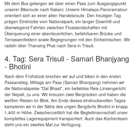
Mit dem Bus gelangen wir über einen Pass zum Ausgangspunkt
unserer Bikeroute nach Kakani. Unsere Himalaya-Panoramatour
orientiert sich an einer alten Handelsroute. Den heutigen Tag
prägen Eindrücke vom Nationalpark, ein langer Downhill und
überwiegend Fahrten zwischen Flusslandschaften mit
Überquerung einer abenteuerlichen, befahrbaren Brücke und
Terrassenfeldern sowie Begegnungen mit den Einheimischen. Wir
radeln über Thansing Phat nach Sera in Trisuli.
4. Tag: Sera Trisuli - Samari Bhanjyang
- Bhotini
Nach dem Frühstück brechen wir auf und biken in den ersten
Passanstieg. Mittags am Pass (Samari Bhanjyang) nehmen wir
die Nationalspeise "Dal Bhaat", ein beliebtes Reis-Linsengericht
der Nepali, zu uns. Wir kreuzen zwei Bergrücken und haben die
weißen Riesen im Blick. Am Ende dieses eindrucksvollen Tages
kampieren wir in der Nähe des urigen Bergdorfs Bhotini in knapp
1.400 m Höhe. Zwischenzeitlich hat die Begleitmannschaft unser
komplettes Lagerequipment transportiert. Auch das Küchenteam
steht uns ein zweites Mal zur Verfügung.