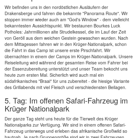
Wir befinden uns in den nordöstlichen Ausläufern der
Drakensberge und fahren die bekannte "Panorama Route". Wir
stoppen immer wieder auch am "God's Window" - dem vielleicht
bekanntesten Aussichtspunkt. Wir bestaunen Bourkes Luck
Potholes: Jahrmillionen alte Strudelkessel, die im Lauf der Zeit
von Geröll aus dem weichen Gestein gewaschen wurden. Nach
dem Mittagessen fahren wir in den Krüger-Nationalpark, schon
die Fahrt in das Camp ist unsere erste Pirschfahrt. Wir
übernachten in einem der Camps im Krüger-Nationalpark. Unsere
Reiseleitung wird während der gesamten Reise vom Fahrer bei
der Essenzubereitung unterstützt und unser Team bekocht uns
heute zum ersten Mal. Sicherlich wird auch mal ein
südafrikanisches "Braai" für uns zubereitet - die hiesige Variante
des Grillabends mit viel Fleisch und verschiedensten Beilagen.
5. Tag: Im offenen Safari-Fahrzeug im
Krüger Nationalpark
Der ganze Tag steht uns heute für die Tierwelt des Krüger
Nationalparks zur Verfügung. Wir sind in einem offenen Safari-
Fahrzeug unterwegs und erleben das afrikanische Großwild so
hautnah. Je nach Gruppengröße sind wir in zwei Fahrzeugen