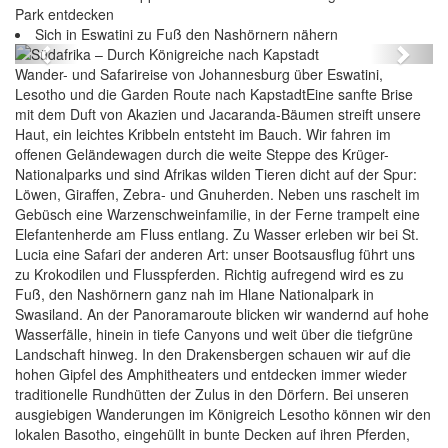
Park entdecken
Südafrika – Durch Königreiche nach Kapstadt
Sich in Eswatini zu Fuß den Nashörnern nähern
Previous
Next
Wander- und Safarireise von Johannesburg über Eswatini,
Lesotho und die Garden Route nach KapstadtEine sanfte Brise
mit dem Duft von Akazien und Jacaranda-Bäumen streift unsere
Haut, ein leichtes Kribbeln entsteht im Bauch. Wir fahren im
offenen Geländewagen durch die weite Steppe des Krüger-
Nationalparks und sind Afrikas wilden Tieren dicht auf der Spur:
Löwen, Giraffen, Zebra- und Gnuherden. Neben uns raschelt im
Gebüsch eine Warzenschweinfamilie, in der Ferne trampelt eine
Elefantenherde am Fluss entlang. Zu Wasser erleben wir bei St.
Lucia eine Safari der anderen Art: unser Bootsausflug führt uns
zu Krokodilen und Flusspferden. Richtig aufregend wird es zu
Fuß, den Nashörnern ganz nah im Hlane Nationalpark in
Swasiland. An der Panoramaroute blicken wir wandernd auf hohe
Wasserfälle, hinein in tiefe Canyons und weit über die tiefgrüne
Landschaft hinweg. In den Drakensbergen schauen wir auf die
hohen Gipfel des Amphitheaters und entdecken immer wieder
traditionelle Rundhütten der Zulus in den Dörfern. Bei unseren
ausgiebigen Wanderungen im Königreich Lesotho können wir den
lokalen Basotho, eingehüllt in bunte Decken auf ihren Pferden,