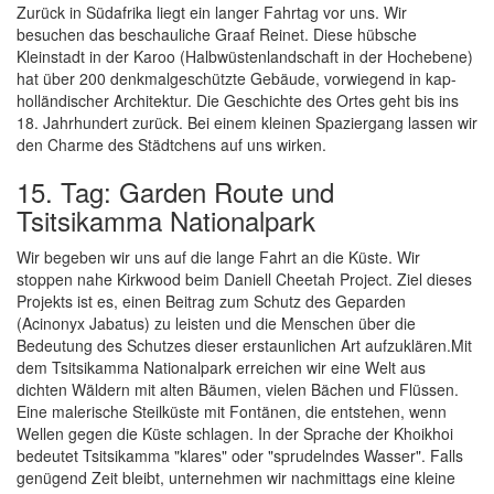
Zurück in Südafrika liegt ein langer Fahrtag vor uns. Wir
besuchen das beschauliche Graaf Reinet. Diese hübsche
Kleinstadt in der Karoo (Halbwüstenlandschaft in der Hochebene)
hat über 200 denkmalgeschützte Gebäude, vorwiegend in kap-
holländischer Architektur. Die Geschichte des Ortes geht bis ins
18. Jahrhundert zurück. Bei einem kleinen Spaziergang lassen wir
den Charme des Städtchens auf uns wirken.
15. Tag: Garden Route und
Tsitsikamma Nationalpark
Wir begeben wir uns auf die lange Fahrt an die Küste. Wir
stoppen nahe Kirkwood beim Daniell Cheetah Project. Ziel dieses
Projekts ist es, einen Beitrag zum Schutz des Geparden
(Acinonyx Jabatus) zu leisten und die Menschen über die
Bedeutung des Schutzes dieser erstaunlichen Art aufzuklären.Mit
dem Tsitsikamma Nationalpark erreichen wir eine Welt aus
dichten Wäldern mit alten Bäumen, vielen Bächen und Flüssen.
Eine malerische Steilküste mit Fontänen, die entstehen, wenn
Wellen gegen die Küste schlagen. In der Sprache der Khoikhoi
bedeutet Tsitsikamma "klares" oder "sprudelndes Wasser". Falls
genügend Zeit bleibt, unternehmen wir nachmittags eine kleine