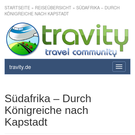
STARTSEITE
»
REISEÜBERSICHT
» SÜDAFRIKA – DURCH
KÖNIGREICHE NACH KAPSTADT
Südafrika – Durch Königreiche
nach Kapstadt
travity.de
toggle
navigati
Südafrika – Durch
Königreiche nach
Kapstadt