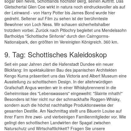
sogar Ben Nevis, Schottlands höchster Berg, seinen Auftritt. Das
Gletschertal Glen Coe wirkt in natura noch eindrucksvoller als auf
der Leinwand - von Harry Potter bis James Bond wurde hier
gedreht. Seltener auf Film zu sehen ist der berühmteste
Bewohner von Loch Ness. Wir schauen sicherheitshalber
trotzdem vorbei. Zurück nach Pitlochry begleitet uns Mendelssohn
Bartholdys "Schottische Sinfonie" durch den Cairngorms-
Nationalpark, den größten im Vereinigten Königreich. 360 km.
9. Tag: Schottisches Kaleidoskop
Seit ein paar Jahren ziert die Hafenstadt Dundee ein neuer
Blickfang: Im spektakulären Bau des japanischen Architekten
Kengo Kuma präsentiert uns das Victoria and Albert Museum eine
Ausstellung zu schottischem Design. In der altehrwürdigen
Grafschaft Angus werden wir in einer Whiskybrennerei in die
Geheimnisse des "Lebenswassers" eingeweiht: "Slainte mhath!"
Besonders ist hier nicht nur der schmackhafte Roggen-Whisky,
sondern auch die höchst nachhaltige Produktionsweise der
gesamten Destille. Am Nachmittag stellt uns Bäuerin Louise auf
ihrer Farm ihre zwei- und vierbeinigen Familienmitglieder vor. Wie
gelingt den schottischen Landwirten der Spagat zwischen
Naturschutz und Wirtschaftlichkeit? Fragen Sie unsere