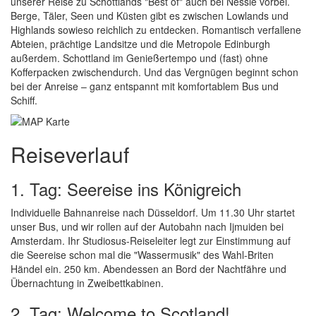
unserer Reise zu Schottlands "Best of" auch bei Nessie vorbei.
Berge, Täler, Seen und Küsten gibt es zwischen Lowlands und
Highlands sowieso reichlich zu entdecken. Romantisch verfallene
Abteien, prächtige Landsitze und die Metropole Edinburgh
außerdem. Schottland im Genießertempo und (fast) ohne
Kofferpacken zwischendurch. Und das Vergnügen beginnt schon
bei der Anreise – ganz entspannt mit komfortablem Bus und
Schiff.
Reiseverlauf
1. Tag: Seereise ins Königreich
Individuelle Bahnanreise nach Düsseldorf. Um 11.30 Uhr startet
unser Bus, und wir rollen auf der Autobahn nach Ijmuiden bei
Amsterdam. Ihr Studiosus-Reiseleiter legt zur Einstimmung auf
die Seereise schon mal die "Wassermusik" des Wahl-Briten
Händel ein. 250 km. Abendessen an Bord der Nachtfähre und
Übernachtung in Zweibettkabinen.
2. Tag: Welcome to Scotland!