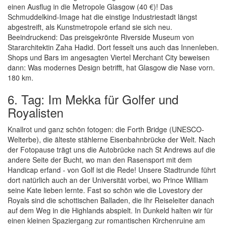
einen Ausflug in die Metropole Glasgow (40 €)! Das
Schmuddelkind-Image hat die einstige Industriestadt längst
abgestreift, als Kunstmetropole erfand sie sich neu.
Beeindruckend: Das preisgekrönte Riverside Museum von
Stararchitektin Zaha Hadid. Dort fesselt uns auch das Innenleben.
Shops und Bars im angesagten Viertel Merchant City beweisen
dann: Was modernes Design betrifft, hat Glasgow die Nase vorn.
180 km.
6. Tag: Im Mekka für Golfer und
Royalisten
Knallrot und ganz schön fotogen: die Forth Bridge (UNESCO-
Welterbe), die älteste stählerne Eisenbahnbrücke der Welt. Nach
der Fotopause trägt uns die Autobrücke nach St Andrews auf die
andere Seite der Bucht, wo man den Rasensport mit dem
Handicap erfand - von Golf ist die Rede! Unsere Stadtrunde führt
dort natürlich auch an der Universität vorbei, wo Prince William
seine Kate lieben lernte. Fast so schön wie die Lovestory der
Royals sind die schottischen Balladen, die Ihr Reiseleiter danach
auf dem Weg in die Highlands abspielt. In Dunkeld halten wir für
einen kleinen Spaziergang zur romantischen Kirchenruine am