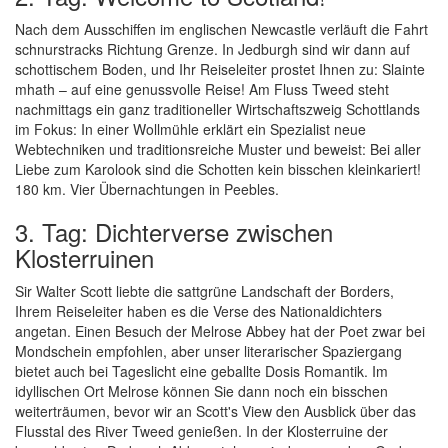
Nach dem Ausschiffen im englischen Newcastle verläuft die Fahrt
schnurstracks Richtung Grenze. In Jedburgh sind wir dann auf
schottischem Boden, und Ihr Reiseleiter prostet Ihnen zu: Slainte
mhath – auf eine genussvolle Reise! Am Fluss Tweed steht
nachmittags ein ganz traditioneller Wirtschaftszweig Schottlands
im Fokus: In einer Wollmühle erklärt ein Spezialist neue
Webtechniken und traditionsreiche Muster und beweist: Bei aller
Liebe zum Karolook sind die Schotten kein bisschen kleinkariert!
180 km. Vier Übernachtungen in Peebles.
3. Tag: Dichterverse zwischen
Klosterruinen
Sir Walter Scott liebte die sattgrüne Landschaft der Borders,
Ihrem Reiseleiter haben es die Verse des Nationaldichters
angetan. Einen Besuch der Melrose Abbey hat der Poet zwar bei
Mondschein empfohlen, aber unser literarischer Spaziergang
bietet auch bei Tageslicht eine geballte Dosis Romantik. Im
idyllischen Ort Melrose können Sie dann noch ein bisschen
weiterträumen, bevor wir an Scott's View den Ausblick über das
Flusstal des River Tweed genießen. In der Klosterruine der