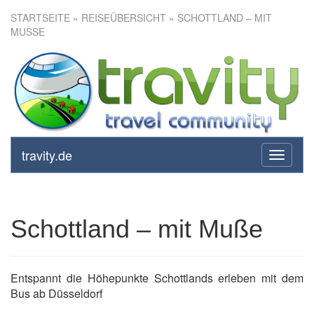
STARTSEITE
»
REISEÜBERSICHT
» SCHOTTLAND – MIT
MUSSE
Schottland – mit Muße
travity.de
toggle
navigati
Schottland – mit Muße
Entspannt die Höhepunkte Schottlands erleben mit dem
Bus ab Düsseldorf