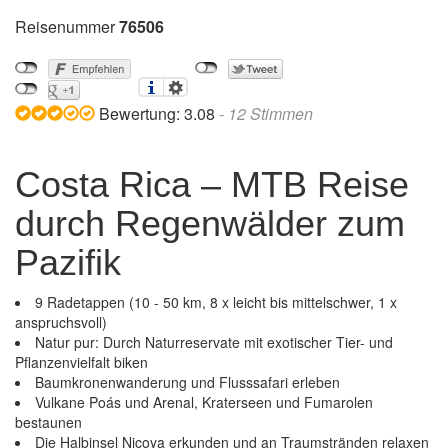
Reisenummer
76506
Bewertung:
3.08
-
12
Stimmen
Costa Rica – MTB Reise
durch Regenwälder zum
Pazifik
9 Radetappen (10 - 50 km, 8 x leicht bis mittelschwer, 1 x
anspruchsvoll)
Natur pur: Durch Naturreservate mit exotischer Tier- und
Pflanzenvielfalt biken
Baumkronenwanderung und Flusssafari erleben
Vulkane Poás und Arenal, Kraterseen und Fumarolen
bestaunen
Die Halbinsel Nicoya erkunden und an Traumstränden relaxen
Costa Rica – MTB Reise durch Regenwälder zum