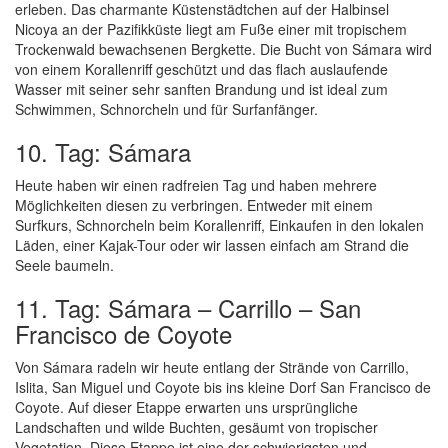
erleben. Das charmante Küstenstädtchen auf der Halbinsel
Nicoya an der Pazifikküste liegt am Fuße einer mit tropischem
Trockenwald bewachsenen Bergkette. Die Bucht von Sámara wird
von einem Korallenriff geschützt und das flach auslaufende
Wasser mit seiner sehr sanften Brandung und ist ideal zum
Schwimmen, Schnorcheln und für Surfanfänger.
10. Tag: Sámara
Heute haben wir einen radfreien Tag und haben mehrere
Möglichkeiten diesen zu verbringen. Entweder mit einem
Surfkurs, Schnorcheln beim Korallenriff, Einkaufen in den lokalen
Läden, einer Kajak-Tour oder wir lassen einfach am Strand die
Seele baumeln.
11. Tag: Sámara – Carrillo – San
Francisco de Coyote
Von Sámara radeln wir heute entlang der Strände von Carrillo,
Islita, San Miguel und Coyote bis ins kleine Dorf San Francisco de
Coyote. Auf dieser Etappe erwarten uns ursprüngliche
Landschaften und wilde Buchten, gesäumt von tropischer
Vegetation. Diese Etappe ist eine der schwierigsten und