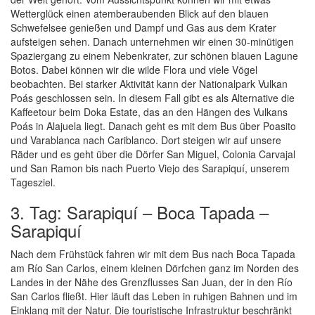
Wetterglück einen atemberaubenden Blick auf den blauen
Schwefelsee genießen und Dampf und Gas aus dem Krater
aufsteigen sehen. Danach unternehmen wir einen 30-minütigen
Spaziergang zu einem Nebenkrater, zur schönen blauen Lagune
Botos. Dabei können wir die wilde Flora und viele Vögel
beobachten. Bei starker Aktivität kann der Nationalpark Vulkan
Poás geschlossen sein. In diesem Fall gibt es als Alternative die
Kaffeetour beim Doka Estate, das an den Hängen des Vulkans
Poás in Alajuela liegt. Danach geht es mit dem Bus über Poasito
und Varablanca nach Cariblanco. Dort steigen wir auf unsere
Räder und es geht über die Dörfer San Miguel, Colonia Carvajal
und San Ramon bis nach Puerto Viejo des Sarapiquí, unserem
Tagesziel.
3. Tag: Sarapiquí – Boca Tapada –
Sarapiquí
Nach dem Frühstück fahren wir mit dem Bus nach Boca Tapada
am Río San Carlos, einem kleinen Dörfchen ganz im Norden des
Landes in der Nähe des Grenzflusses San Juan, der in den Río
San Carlos fließt. Hier läuft das Leben in ruhigen Bahnen und im
Einklang mit der Natur. Die touristische Infrastruktur beschränkt