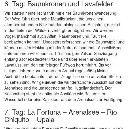
6. Tag: Baumkronen und Lavafelder
Wir starten heute recht früh mit einer Baumkronenwanderung.
Der Weg führt über hohe Metallbrücken, die uns einen
atemberaubenden Blick auf den biologischen Reichtum, der sich
in den tiefen der Wäldern verbirgt, ermöglichen. Wir werden
Vögel, manchmal auch Affen, Nasenbären und Faultiere
beobachten können. Ungestört erforschen wir die Baumwipfel und
können uns im Einklang mit der Natur entspannen. Anschließend
unternehmen wir einen ca. 1,5-stündigen Vulkan-Spaziergang
entlang aschebedeckter Pfade und über einen erkalteten
Lavafluss, um den ein felsiger Fußweg herumführt. Bis vor
einigen Jahren konnte man am Arenal regelmäßig kleine
Ausbrüche beobachten, deren Zeugnisse noch an vielen Stellen
zu sehen sind. Wir genießen die wunderschöne Aussicht auf den
Arenalsee und die umliegende sanfte Hügellandschaft. Der
Nachmittag steht für optionale Ausflüge wie Reiten zum
Wasserfall oder eine Kajaktour auf dem Arenalsee zur Verfügung.
7. Tag: La Fortuna – Arenalsee – Rio
Chiquito – Upala
Wir werden mit dem Bus nach El Castillo gebracht, von wo wir die