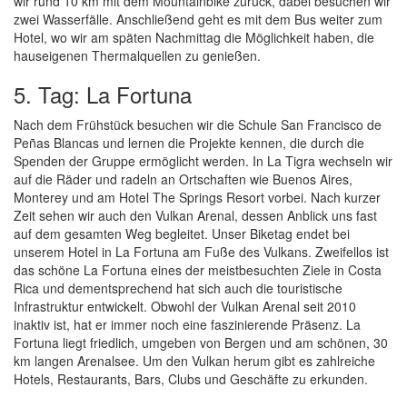
wir rund 10 km mit dem Mountainbike zurück, dabei besuchen wir
zwei Wasserfälle. Anschließend geht es mit dem Bus weiter zum
Hotel, wo wir am späten Nachmittag die Möglichkeit haben, die
hauseigenen Thermalquellen zu genießen.
5. Tag: La Fortuna
Nach dem Frühstück besuchen wir die Schule San Francisco de
Peñas Blancas und lernen die Projekte kennen, die durch die
Spenden der Gruppe ermöglicht werden. In La Tigra wechseln wir
auf die Räder und radeln an Ortschaften wie Buenos Aires,
Monterey und am Hotel The Springs Resort vorbei. Nach kurzer
Zeit sehen wir auch den Vulkan Arenal, dessen Anblick uns fast
auf dem gesamten Weg begleitet. Unser Biketag endet bei
unserem Hotel in La Fortuna am Fuße des Vulkans. Zweifellos ist
das schöne La Fortuna eines der meistbesuchten Ziele in Costa
Rica und dementsprechend hat sich auch die touristische
Infrastruktur entwickelt. Obwohl der Vulkan Arenal seit 2010
inaktiv ist, hat er immer noch eine faszinierende Präsenz. La
Fortuna liegt friedlich, umgeben von Bergen und am schönen, 30
km langen Arenalsee. Um den Vulkan herum gibt es zahlreiche
Hotels, Restaurants, Bars, Clubs und Geschäfte zu erkunden.