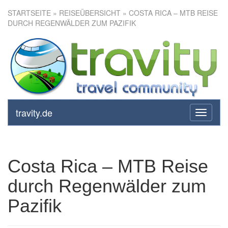
STARTSEITE
»
REISEÜBERSICHT
» COSTA RICA – MTB REISE
DURCH REGENWÄLDER ZUM PAZIFIK
Costa Rica – MTB Reise durch
Regenwälder zum Pazifik
travity.de
toggle
navigati
Costa Rica – MTB Reise
durch Regenwälder zum
Pazifik