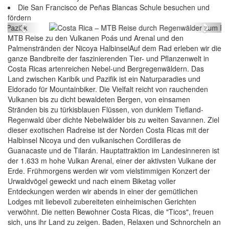
Die San Francisco de Peñas Blancas Schule besuchen und
Pazifik
fördern
Previous
Next
MTB Reise zu den Vulkanen Poás und Arenal und den
Palmenstränden der Nicoya HalbinselAuf dem Rad erleben wir die
ganze Bandbreite der faszinierenden Tier- und Pflanzenwelt in
Costa Ricas artenreichen Nebel-und Bergregenwäldern. Das
Land zwischen Karibik und Pazifik ist ein Naturparadies und
Eldorado für Mountainbiker. Die Vielfalt reicht von rauchenden
Vulkanen bis zu dicht bewaldeten Bergen, von einsamen
Stränden bis zu türkisblauen Flüssen, von dunklem Tiefland-
Regenwald über dichte Nebelwälder bis zu weiten Savannen. Ziel
dieser exotischen Radreise ist der Norden Costa Ricas mit der
Halbinsel Nicoya und den vulkanischen Cordilleras de
Guanacaste und de Tilarán. Hauptattraktion im Landesinneren ist
der 1.633 m hohe Vulkan Arenal, einer der aktivsten Vulkane der
Erde. Frühmorgens werden wir vom vielstimmigen Konzert der
Urwaldvögel geweckt und nach einem Biketag voller
Entdeckungen werden wir abends in einer der gemütlichen
Lodges mit liebevoll zubereiteten einheimischen Gerichten
verwöhnt. Die netten Bewohner Costa Ricas, die "Ticos", freuen
sich, uns ihr Land zu zeigen. Baden, Relaxen und Schnorcheln an