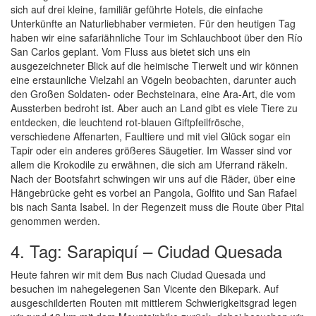
sich auf drei kleine, familiär geführte Hotels, die einfache
Unterkünfte an Naturliebhaber vermieten. Für den heutigen Tag
haben wir eine safariähnliche Tour im Schlauchboot über den Río
San Carlos geplant. Vom Fluss aus bietet sich uns ein
ausgezeichneter Blick auf die heimische Tierwelt und wir können
eine erstaunliche Vielzahl an Vögeln beobachten, darunter auch
den Großen Soldaten- oder Bechsteinara, eine Ara-Art, die vom
Aussterben bedroht ist. Aber auch an Land gibt es viele Tiere zu
entdecken, die leuchtend rot-blauen Giftpfeilfrösche,
verschiedene Affenarten, Faultiere und mit viel Glück sogar ein
Tapir oder ein anderes größeres Säugetier. Im Wasser sind vor
allem die Krokodile zu erwähnen, die sich am Uferrand räkeln.
Nach der Bootsfahrt schwingen wir uns auf die Räder, über eine
Hängebrücke geht es vorbei an Pangola, Golfito und San Rafael
bis nach Santa Isabel. In der Regenzeit muss die Route über Pital
genommen werden.
4. Tag: Sarapiquí – Ciudad Quesada
Heute fahren wir mit dem Bus nach Ciudad Quesada und
besuchen im nahegelegenen San Vicente den Bikepark. Auf
ausgeschilderten Routen mit mittlerem Schwierigkeitsgrad legen