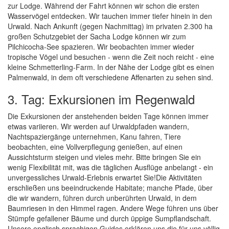
zur Lodge. Während der Fahrt können wir schon die ersten
Wasservögel entdecken. Wir tauchen immer tiefer hinein in den
Urwald. Nach Ankunft (gegen Nachmittag) im privaten 2.300 ha
großen Schutzgebiet der Sacha Lodge können wir zum
Pilchicocha-See spazieren. Wir beobachten immer wieder
tropische Vögel und besuchen - wenn die Zeit noch reicht - eine
kleine Schmetterling-Farm. In der Nähe der Lodge gibt es einen
Palmenwald, in dem oft verschiedene Affenarten zu sehen sind.
3. Tag: Exkursionen im Regenwald
Die Exkursionen der anstehenden beiden Tage können immer
etwas variieren. Wir werden auf Urwaldpfaden wandern,
Nachtspaziergänge unternehmen, Kanu fahren, Tiere
beobachten, eine Vollverpflegung genießen, auf einen
Aussichtsturm steigen und vieles mehr. Bitte bringen Sie ein
wenig Flexibilität mit, was die täglichen Ausflüge anbelangt - ein
unvergessliches Urwald-Erlebnis erwartet Sie!Die Aktivitäten
erschließen uns beeindruckende Habitate; manche Pfade, über
die wir wandern, führen durch unberührten Urwald, in dem
Baumriesen in den Himmel ragen. Andere Wege führen uns über
Stümpfe gefallener Bäume und durch üppige Sumpflandschaft.
Unsere englisch sprachigen Guides erklären uns die für uns völlig