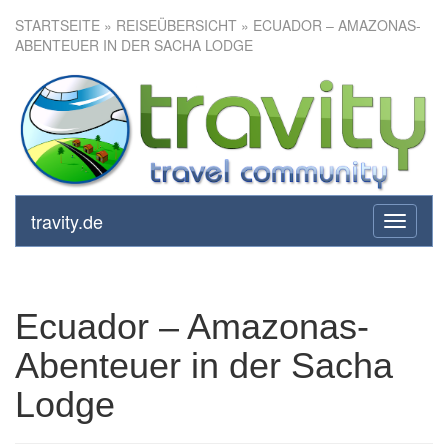
STARTSEITE
»
REISEÜBERSICHT
» ECUADOR – AMAZONAS-
ABENTEUER IN DER SACHA LODGE
Ecuador – Amazonas-
Abenteuer in der Sacha Lodge
travity.de
toggle
navigati
Ecuador – Amazonas-
Abenteuer in der Sacha
Lodge