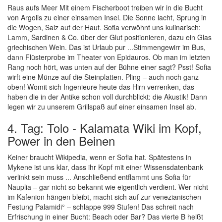
Raus aufs Meer Mit einem Fischerboot treiben wir in die Bucht
von Argolis zu einer einsamen Insel. Die Sonne lacht, Sprung in
die Wogen, Salz auf der Haut. Sofia verwöhnt uns kulinarisch:
Lamm, Sardinen & Co. über der Glut positionieren, dazu ein Glas
griechischen Wein. Das ist Urlaub pur ...Stimmengewirr im Bus,
dann Flüsterprobe im Theater von Epidauros. Ob man im letzten
Rang noch hört, was unten auf der Bühne einer sagt? Psst! Sofia
wirft eine Münze auf die Steinplatten. Pling – auch noch ganz
oben! Womit sich Ingenieure heute das Hirn verrenken, das
haben die in der Antike schon voll durchblickt: die Akustik! Dann
legen wir zu unserem Grillspaß auf einer einsamen Insel ab.
4. Tag: Tolo - Kalamata Wiki im Kopf,
Power in den Beinen
Keiner braucht Wikipedia, wenn er Sofia hat. Spätestens in
Mykene ist uns klar, dass ihr Kopf mit einer Wissensdatenbank
verlinkt sein muss ... Anschließend entflammt uns Sofia für
Nauplia – gar nicht so bekannt wie eigentlich verdient. Wer nicht
im Kafenion hängen bleibt, macht sich auf zur venezianischen
Festung Palamidi° – schlappe 999 Stufen! Das schreit nach
Erfrischung in einer Bucht: Beach oder Bar? Das vierte B heißt