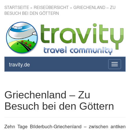
STARTSEITE
»
REISEÜBERSICHT
» GRIECHENLAND – ZU
BESUCH BEI DEN GÖTTERN
Griechenland – Zu Besuch bei
den Göttern
travity.de
toggle
navigati
Griechenland – Zu
Besuch bei den Göttern
Zehn Tage Bilderbuch-Griechenland – zwischen antiken