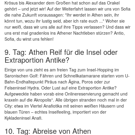
Krösus bis Alexander dem Großen hat schon auf das Orakel
gehört – und jetzt wir! Auf der Weiterfahrt lassen wir uns von Sofia
die nahe Zukunft voraussagen: "Ihr werdet in Athen sein, ihr
könnt tun, wozu ihr lustig seid, aber ich rate euch ..." Woher sie
nur weiß, dass wir uns alle auf ihre Tipps verlassen? Und dass wir
uns erst mal gnadenlos ins Athener Nachtleben stürzen? Antio,
Sofia, du wirst uns fehlen!
9. Tag: Athen Reif für die Insel oder
Extraportion Antike?
Einige von uns zieht es am freien Tag zum Insel-Hopping im
Saronischen Golf: Fähren und Schnellkatamarane starten vom U-
Bahn-Endhaltepunkt Piräus nach Ägina, Poros oder zur
Felseninsel Hydra. Oder Lust auf eine Extraportion Antike?
Aufgeweckte haben vorab eine Onlinereservierung gemacht und
kraxeln auf die Akropolis°. Alle übrigen stranden noch mal in der
City: etwa im Viertel Anafiotika mit seinen weißen Häusern und
blauen Türen – echtes Inselfeeling, importiert von der
Kykladeninsel Anafi.
10. Tag: Abreise von Athen