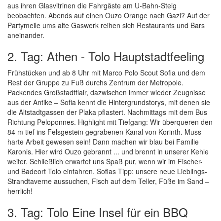
aus ihren Glasvitrinen die Fahrgäste am U-Bahn-Steig
beobachten. Abends auf einen Ouzo Orange nach Gazi? Auf der
Partymeile ums alte Gaswerk reihen sich Restaurants und Bars
aneinander.
2. Tag: Athen - Tolo Hauptstadtfeeling
Frühstücken und ab 8 Uhr mit Marco Polo Scout Sofia und dem
Rest der Gruppe zu Fuß durchs Zentrum der Metropole.
Packendes Großstadtflair, dazwischen immer wieder Zeugnisse
aus der Antike – Sofia kennt die Hintergrundstorys, mit denen sie
die Altstadtgassen der Plaka pflastert. Nachmittags mit dem Bus
Richtung Peloponnes. Highlight mit Tiefgang: Wir überqueren den
84 m tief ins Felsgestein gegrabenen Kanal von Korinth. Muss
harte Arbeit gewesen sein! Dann machen wir blau bei Familie
Karonis. Hier wird Ouzo gebrannt ... und brennt in unserer Kehle
weiter. Schließlich erwartet uns Spaß pur, wenn wir im Fischer-
und Badeort Tolo einfahren. Sofias Tipp: unsere neue Lieblings-
Strandtaverne aussuchen, Fisch auf dem Teller, Füße im Sand –
herrlich!
3. Tag: Tolo Eine Insel für ein BBQ