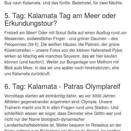
Bus nach Kalamata. Und das fünfte: Badehotel, für zwei Nächte.
5. Tag: Kalamata Tag am Meer oder
Erkundungstour?
Freizeit am Meer! Oder mit Scout Sofia auf einen Ausflug rund um
Messenien, südwestlicher Finger - und grüner Daumen – des
Peloponnes (59 €). Die weißen Häuser, die Palmen, der grüne
Küstenstreifen – unsere Fotos von der kleinen Hafenstadt Pylos
wirken so kitschig wie manches Souvenir, das wir hier kaufen
können (und kaufen!). Weiter zur Burganlage von Methoni mit
Blick aufs Meer. In das wir uns später noch hineinstürzen, ehe
uns Kalamata zurückruft.
6. Tag: Kalamata - Patras Olympiareif
Vormittags starten wir einträchtig dahin, wo vor 3000 Jahren
Athleten gegeneinander angetreten sind: Olympia. Unsere
Trainerin macht uns fit in allen Fragen rund ums Stadion. Und
schließlich wissen wir sogar, dass Demeter eine Göttin war und
nicht nur der Name biologisch-dynamischer
Landwirtschaftsbetriebe ist. Weiter bequem im Reisebus an der
Küste entlang zum Badestopp am Kourouta-Strand. Im sanften