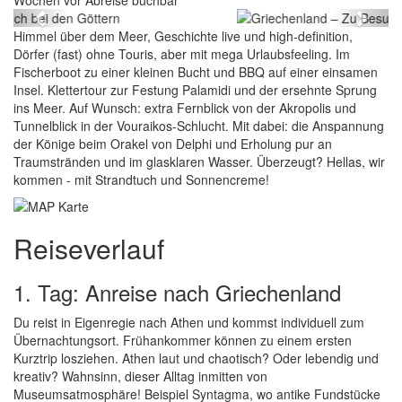
Wochen vor Abreise buchbar
Previous
Next
Himmel über dem Meer, Geschichte live und high-definition,
Dörfer (fast) ohne Touris, aber mit mega Urlaubsfeeling. Im
Fischerboot zu einer kleinen Bucht und BBQ auf einer einsamen
Insel. Klettertour zur Festung Palamidi und der ersehnte Sprung
ins Meer. Auf Wunsch: extra Fernblick von der Akropolis und
Tunnelblick in der Vouraikos-Schlucht. Mit dabei: die Anspannung
der Könige beim Orakel von Delphi und Erholung pur an
Traumstränden und im glasklaren Wasser. Überzeugt? Hellas, wir
kommen - mit Strandtuch und Sonnencreme!
Reiseverlauf
1. Tag: Anreise nach Griechenland
Du reist in Eigenregie nach Athen und kommst individuell zum
Übernachtungsort. Frühankommer können zu einem ersten
Kurztrip losziehen. Athen laut und chaotisch? Oder lebendig und
kreativ? Wahnsinn, dieser Alltag inmitten von
Museumsatmosphäre! Beispiel Syntagma, wo antike Fundstücke