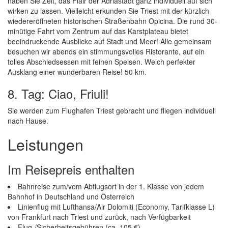
haben Sie Zeit, das Flair der Adriastadt ganz individuell auf sich
wirken zu lassen. Vielleicht erkunden Sie Triest mit der kürzlich
wiedereröffneten historischen Straßenbahn Opicina. Die rund 30-
minütige Fahrt vom Zentrum auf das Karstplateau bietet
beeindruckende Ausblicke auf Stadt und Meer! Alle gemeinsam
besuchen wir abends ein stimmungsvolles Ristorante, auf ein
tolles Abschiedsessen mit feinen Speisen. Welch perfekter
Ausklang einer wunderbaren Reise! 50 km.
8. Tag: Ciao, Friuli!
Sie werden zum Flughafen Triest gebracht und fliegen individuell
nach Hause.
Leistungen
Im Reisepreis enthalten
Bahnreise zum/vom Abflugsort in der 1. Klasse von jedem
Bahnhof in Deutschland und Österreich
Linienflug mit Lufthansa/Air Dolomiti (Economy, Tarifklasse L)
von Frankfurt nach Triest und zurück, nach Verfügbarkeit
Flug-/Sicherheitsgebühren (ca. 105 €)