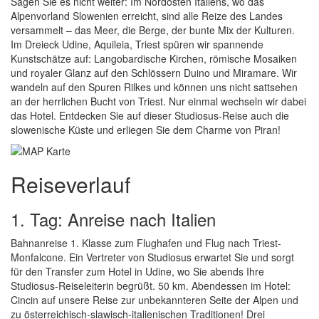
Sagen Sie es nicht weiter: Im Nordosten Italiens, wo das
Alpenvorland Slowenien erreicht, sind alle Reize des Landes
versammelt – das Meer, die Berge, der bunte Mix der Kulturen.
Im Dreieck Udine, Aquileia, Triest spüren wir spannende
Kunstschätze auf: Langobardische Kirchen, römische Mosaiken
und royaler Glanz auf den Schlössern Duino und Miramare. Wir
wandeln auf den Spuren Rilkes und können uns nicht sattsehen
an der herrlichen Bucht von Triest. Nur einmal wechseln wir dabei
das Hotel. Entdecken Sie auf dieser Studiosus-Reise auch die
slowenische Küste und erliegen Sie dem Charme von Piran!
Reiseverlauf
1. Tag: Anreise nach Italien
Bahnanreise 1. Klasse zum Flughafen und Flug nach Triest-
Monfalcone. Ein Vertreter von Studiosus erwartet Sie und sorgt
für den Transfer zum Hotel in Udine, wo Sie abends Ihre
Studiosus-Reiseleiterin begrüßt. 50 km. Abendessen im Hotel:
Cincin auf unsere Reise zur unbekannteren Seite der Alpen und
zu österreichisch-slawisch-italienischen Traditionen! Drei