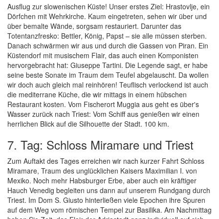
Ausflug zur slowenischen Küste! Unser erstes Ziel: Hrastovlje, ein
Dörfchen mit Wehrkirche. Kaum eingetreten, sehen wir über und
über bemalte Wände, sorgsam restauriert. Darunter das
Totentanzfresko: Bettler, König, Papst – sie alle müssen sterben.
Danach schwärmen wir aus und durch die Gassen von Piran. Ein
Küstendorf mit musischem Flair, das auch einen Komponisten
hervorgebracht hat: Giuseppe Tartini. Die Legende sagt, er habe
seine beste Sonate im Traum dem Teufel abgelauscht. Da wollen
wir doch auch gleich mal reinhören! Teuflisch verlockend ist auch
die mediterrane Küche, die wir mittags in einem hübschen
Restaurant kosten. Vom Fischerort Muggia aus geht es über's
Wasser zurück nach Triest: Vom Schiff aus genießen wir einen
herrlichen Blick auf die Silhouette der Stadt. 100 km.
7. Tag: Schloss Miramare und Triest
Zum Auftakt des Tages erreichen wir nach kurzer Fahrt Schloss
Miramare, Traum des unglücklichen Kaisers Maximilian I. von
Mexiko. Noch mehr Habsburger Erbe, aber auch ein kräftiger
Hauch Venedig begleiten uns dann auf unserem Rundgang durch
Triest. Im Dom S. Giusto hinterließen viele Epochen ihre Spuren
auf dem Weg vom römischen Tempel zur Basilika. Am Nachmittag