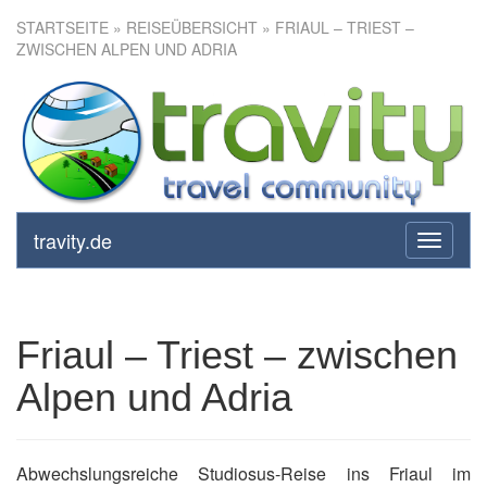
STARTSEITE
»
REISEÜBERSICHT
» FRIAUL – TRIEST –
ZWISCHEN ALPEN UND ADRIA
Friaul – Triest – zwischen
Alpen und Adria
travity.de
toggle
navigati
Friaul – Triest – zwischen
Alpen und Adria
Abwechslungsreiche Studiosus-Reise ins Friaul im