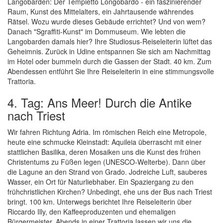
Langobarden: Der Tempietto Longobardo - ein faszinierender
Raum, Kunst des Mittelalters, ein Jahrtausende währendes
Rätsel. Wozu wurde dieses Gebäude errichtet? Und von wem?
Danach "Sgraffiti-Kunst" im Dommuseum. Wie lebten die
Langobarden damals hier? Ihre Studiosus-Reiseleiterin lüftet das
Geheimnis. Zurück in Udine entspannen Sie sich am Nachmittag
im Hotel oder bummeln durch die Gassen der Stadt. 40 km. Zum
Abendessen entführt Sie Ihre Reiseleiterin in eine stimmungsvolle
Trattoria.
4. Tag: Ans Meer! Durch die Antike
nach Triest
Wir fahren Richtung Adria. Im römischen Reich eine Metropole,
heute eine schmucke Kleinstadt: Aquileia überrascht mit einer
stattlichen Basilika, deren Mosaiken uns die Kunst des frühen
Christentums zu Füßen legen (UNESCO-Welterbe). Dann über
die Lagune an den Strand von Grado. Jodreiche Luft, sauberes
Wasser, ein Ort für Naturliebhaber. Ein Spaziergang zu den
frühchristlichen Kirchen? Unbedingt, ehe uns der Bus nach Triest
bringt. 100 km. Unterwegs berichtet Ihre Reiseleiterin über
Riccardo Illy, den Kaffeeproduzenten und ehemaligen
Bürgermeister. Abends in einer Trattoria lassen wir uns die