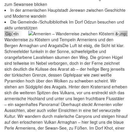
zum Sewansee blicken
In der armenischen Hauptstadt Jerewan zwischen Geschichte
und Moderne wandeln
Armenien – Wanderreise zwischen Klöstern &
Die Gemeinde-/Schulbibliothek Im Dorf Odzun besuchen und
Gipfeln
aktiv unterstützen
Previous
Next
Wanderreise zu Klöstern und Tempeln Armeniens und den
Bergen Armaghan und AragatsDie Luft ist eisig, die Sicht ist klar.
Schneefelder funkeln in der Sonne, schwefelgelbe und
orangefarbene Lavafelsen säumen den Weg. Die grünen Hügel
sind teilweise im Nebel verborgen, doch in der Ferne zeichnet
sich deutlich die Kulisse des Ararat ab – der heilige Berg jenseits
der türkischen Grenze, dessen Gipfelpaar wie zwei weiße
Pyramiden hoch über den Wolken zu schweben scheint. Wir
stehen am Südgipfel des Aragats. Hinter dem Kraterrand erheben
sich die weiteren Spitzen des Vulkans, vor uns erstreckt sich das
armenische Hochland und unter uns liegen fruchtbare Flusstäler
– ein sagenhaftes Panorama! Überhaupt steckt Armenien voller
Aussichten, aber auch voller Einsichten in eine tief verwurzelte
Kultur. Wir wandern durch malerische Canyons und steigen hinauf
auf den erloschenen Vulkan Armaghan – hier liegt uns die blaue
Perle Armeniens, der Sewan-See, zu Füßen. Im Dorf Khot, einer