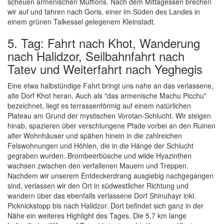
scheuen armenischen Mufflons. Nach dem Mittagessen brechen
wir auf und fahren nach Goris, einer im Süden des Landes in
einem grünen Talkessel gelegenem Kleinstadt.
5. Tag: Fahrt nach Khot, Wanderung
nach Halidzor, Seilbahnfahrt nach
Tatev und Weiterfahrt nach Yeghegis
Eine etwa halbstündige Fahrt bringt uns nahe an das verlassene,
alte Dorf Khot heran. Auch als "das armenische Machu Picchu"
bezeichnet, liegt es terrassenförmig auf einem natürlichen
Plateau am Grund der mystischen Vorotan-Schlucht. Wir steigen
hinab, spazieren über verschlungene Pfade vorbei an den Ruinen
alter Wohnhäuser und spähen hinein in die zahlreichen
Felswohnungen und Höhlen, die in die Hänge der Schlucht
gegraben wurden. Brombeerbüsche und wilde Hyazinthen
wachsen zwischen den verfallenen Mauern und Treppen.
Nachdem wir unserem Entdeckerdrang ausgiebig nachgegangen
sind, verlassen wir den Ort in südwestlicher Richtung und
wandern über das ebenfalls verlassene Dorf Shinuhayr inkl.
Picknickstopp bis nach Halidzor. Dort befindet sich ganz in der
Nähe ein weiteres Highlight des Tages. Die 5,7 km lange