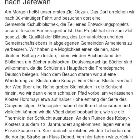
nach Jerewan
Am Morgen heißt unser erstes Ziel Odzun. Das Dorf erreichen wir
nach 30-minütiger Fahrt und besuchen dort eine
Gemeinde-/Schulbibliothek, die Teil eines Entwicklungsprojekts
unserer lokalen Partneragentur ist. Das Projekt hat sich zum Ziel
gesetzt, die Qualität der Bildung, des Lernumfeldes und des
Gemeinschaftslebens in abgelegenen Gemeinden Armeniens zu
verbessern. Wir haben die Möglichkeit einen kleinen, aber
direkten Beitrag zu leisten, indem wir den Buchbestand der
Bibliothek um Bücher aufstocken. Deutschsprachige Bücher sind
willkommen, da die Schüler als Hauptfach die Fremdsprache
Deutsch belegen. Nach dem Besuch starten wir auf eine
Wanderung zur Klosterruine Kobayr. Vom Odzun-Kloster verläuft
der Weg über eine Reihe grober Steinstufen in die Schlucht
hinein, wo wir dann einem schmalen Pfad vorbei am verlassenen
Kloster Horomayr etwa auf halber Höhe entlang der Seite des
Canyons folgen. Gänsegeier haben hier ihren Lebensraum und
vielleicht können wir die Vögel dabei beobachten, wie sie die
Thermik in der Schlucht ausnutzen. An den Ruinen des Kobayr-
Klosters aus dem 12. Jahrhundert angekommen, legen wir eine
Picknickpause ein. Kurz danach erreichen wir den Talboden und
die dortige Straße am Fluss Debed. Von hier fahren wir zurück in