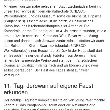
Mit einer Tour zur nahe gelegenen Stadt Etschmiadsin beginnt
unser Tag. Wir besichtigen die Kathedrale (UNESCO-
Weltkulturerbe) und das Museum sowie die Kirche St. Hripsime
(Baujahr 618). Etschmiadsin ist die offizielle Residenz des
Katholikos, des Kirchenoberhauptes aller Armenier. Die
Kathedrale, deren Grundmauern im 4. Jh. errichtet wurden, ist die
erste offizielle christliche Kirche der Welt. Bevor wir zu Mittag
essen und danach nach Jerewan zurückkehren, statten wir auch
den Ruinen der Kirche Swartnoz (ebenfalls UNESCO-
Weltkulturerbe) einen Besuch ab. Zurück in der Hauptstadt darf
ein Besuch in einer der Brandy-Fabriken von Jerewan nicht
fehlen. Der armenische Weinbrand steht dem französischen
Cognac an Qualität in nichts nach und wir können uns davon
selbst überzeugen. Der Rest des Tages steht zur freien
Verfügung.
11. Tag: Jerewan auf eigene Faust
erkunden
Der heutige Tag steht komplett zur freien Verfügung. Wer möchte,
kann z. B. das Parajanov-Museum oder die Nationalgalerie
besuchen. Die vielen Grünanlagen der Stadt laden zum