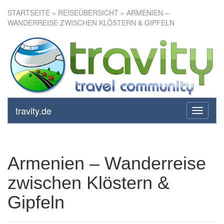
STARTSEITE
»
REISEÜBERSICHT
» ARMENIEN –
WANDERREISE ZWISCHEN KLÖSTERN & GIPFELN
Armenien – Wanderreise
zwischen Klöstern & Gipfeln
travity.de
toggle
navigati
Armenien – Wanderreise
zwischen Klöstern &
Gipfeln