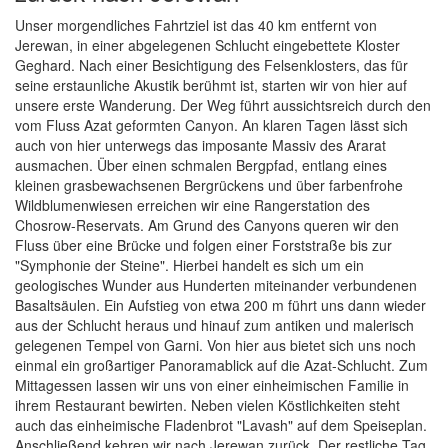
Unser morgendliches Fahrtziel ist das 40 km entfernt von
Jerewan, in einer abgelegenen Schlucht eingebettete Kloster
Geghard. Nach einer Besichtigung des Felsenklosters, das für
seine erstaunliche Akustik berühmt ist, starten wir von hier auf
unsere erste Wanderung. Der Weg führt aussichtsreich durch den
vom Fluss Azat geformten Canyon. An klaren Tagen lässt sich
auch von hier unterwegs das imposante Massiv des Ararat
ausmachen. Über einen schmalen Bergpfad, entlang eines
kleinen grasbewachsenen Bergrückens und über farbenfrohe
Wildblumenwiesen erreichen wir eine Rangerstation des
Chosrow-Reservats. Am Grund des Canyons queren wir den
Fluss über eine Brücke und folgen einer Forststraße bis zur
"Symphonie der Steine". Hierbei handelt es sich um ein
geologisches Wunder aus Hunderten miteinander verbundenen
Basaltsäulen. Ein Aufstieg von etwa 200 m führt uns dann wieder
aus der Schlucht heraus und hinauf zum antiken und malerisch
gelegenen Tempel von Garni. Von hier aus bietet sich uns noch
einmal ein großartiger Panoramablick auf die Azat-Schlucht. Zum
Mittagessen lassen wir uns von einer einheimischen Familie in
ihrem Restaurant bewirten. Neben vielen Köstlichkeiten steht
auch das einheimische Fladenbrot "Lavash" auf dem Speiseplan.
Anschließend kehren wir nach Jerewan zurück. Der restliche Tag