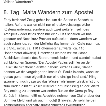
Valletta Waterfront?
8. Tag: Malta Wandern zum Apostel
Early birds vor! Zeitig geht's los, um die Sonne in Schach zu
halten: Auf uns warten nicht nur eine abwechslungsreiche
Küstenwanderung, sondern auch zwei weitere Inseln des
Archipels - oder ist es doch nur eine? Das schauen wir uns
genauer an! Noch kurz Proviant aufstocken, dann wandern wir
auch schon los, von der Mellieha Bay immer der Küste nach (ca.
2,5 Std., mittel, ca. 110 Höhenmeter aufwärts, ca. 110
Höhenmeter abwärts). Unterwegs werden wir mit klasse
Ausblicken abseits des Baderummels belohnt und wandeln dabei
auf biblischen Spuren: "Der Apostel Paulus soll hier an der
Felsküste Schiffbruch erlitten haben", erzählt Claire, "daher
nennen wir die vorgelagerten Inseln St. Paul's Islands, wobei sie
genau genommen eigentlich nur eine einzige Insel sind." Klingt
spannend, noch dazu wo das Wasser wie immer glasklar ist und
zum Baden einlädt! Anschließend führt unser Weg an der Mistra
Bay entlang zu unserem wartenden Bus an der Xemxija Bay.
Zurück in Sliema heißt es Abschied nehmen von Claire, aber der
Sommer bleibt und wir auch (noch)! (Hinweis: Bei sehr heißen
Temperaturen alternativ spätnachmittags zweistündige