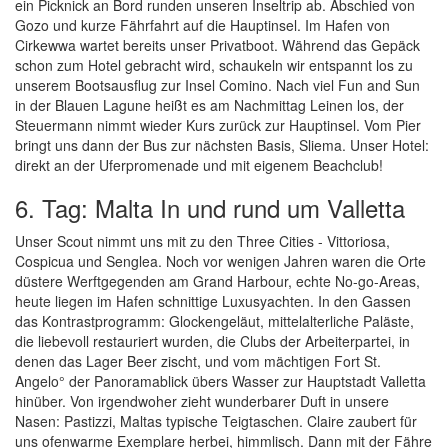
ein Picknick an Bord runden unseren Inseltrip ab. Abschied von
Gozo und kurze Fährfahrt auf die Hauptinsel. Im Hafen von
Cirkewwa wartet bereits unser Privatboot. Während das Gepäck
schon zum Hotel gebracht wird, schaukeln wir entspannt los zu
unserem Bootsausflug zur Insel Comino. Nach viel Fun and Sun
in der Blauen Lagune heißt es am Nachmittag Leinen los, der
Steuermann nimmt wieder Kurs zurück zur Hauptinsel. Vom Pier
bringt uns dann der Bus zur nächsten Basis, Sliema. Unser Hotel:
direkt an der Uferpromenade und mit eigenem Beachclub!
6. Tag: Malta In und rund um Valletta
Unser Scout nimmt uns mit zu den Three Cities - Vittoriosa,
Cospicua und Senglea. Noch vor wenigen Jahren waren die Orte
düstere Werftgegenden am Grand Harbour, echte No-go-Areas,
heute liegen im Hafen schnittige Luxusyachten. In den Gassen
das Kontrastprogramm: Glockengeläut, mittelalterliche Paläste,
die liebevoll restauriert wurden, die Clubs der Arbeiterpartei, in
denen das Lager Beer zischt, und vom mächtigen Fort St.
Angelo° der Panoramablick übers Wasser zur Hauptstadt Valletta
hinüber. Von irgendwoher zieht wunderbarer Duft in unsere
Nasen: Pastizzi, Maltas typische Teigtaschen. Claire zaubert für
uns ofenwarme Exemplare herbei, himmlisch. Dann mit der Fähre