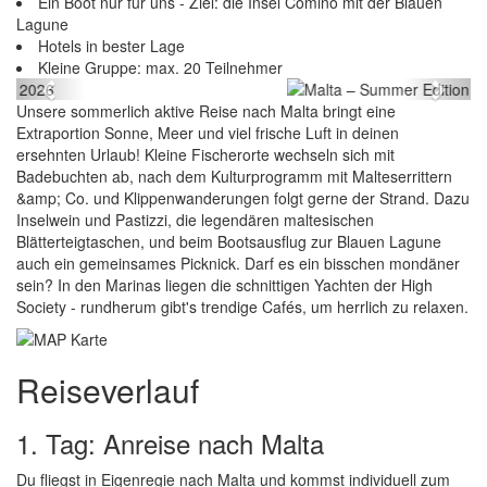
Ein Boot nur für uns - Ziel: die Insel Comino mit der Blauen
Lagune
Hotels in bester Lage
Malta – Summer Edition 2026
Kleine Gruppe: max. 20 Teilnehmer
Previous
Next
Unsere sommerlich aktive Reise nach Malta bringt eine
Extraportion Sonne, Meer und viel frische Luft in deinen
ersehnten Urlaub! Kleine Fischerorte wechseln sich mit
Badebuchten ab, nach dem Kulturprogramm mit Malteserrittern
&amp; Co. und Klippenwanderungen folgt gerne der Strand. Dazu
Inselwein und Pastizzi, die legendären maltesischen
Blätterteigtaschen, und beim Bootsausflug zur Blauen Lagune
auch ein gemeinsames Picknick. Darf es ein bisschen mondäner
sein? In den Marinas liegen die schnittigen Yachten der High
Society - rundherum gibt's trendige Cafés, um herrlich zu relaxen.
Reiseverlauf
1. Tag: Anreise nach Malta
Du fliegst in Eigenregie nach Malta und kommst individuell zum