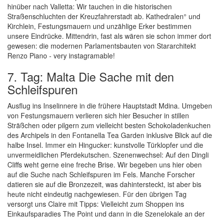
hinüber nach Valletta: Wir tauchen in die historischen
Straßenschluchten der Kreuzfahrerstadt ab. Kathedralen° und
Kirchlein, Festungsmauern und unzählige Erker bestimmen
unsere Eindrücke. Mittendrin, fast als wären sie schon immer dort
gewesen: die modernen Parlamentsbauten von Stararchitekt
Renzo Piano - very instagramable!
7. Tag: Malta Die Sache mit den
Schleifspuren
Ausflug ins Inselinnere in die frühere Hauptstadt Mdina. Umgeben
von Festungsmauern verlieren sich hier Besucher in stillen
Sträßchen oder pilgern zum vielleicht besten Schokoladenkuchen
des Archipels in den Fontanella Tea Garden inklusive Blick auf die
halbe Insel. Immer ein Hingucker: kunstvolle Türklopfer und die
unvermeidlichen Pferdekutschen. Szenenwechsel: Auf den Dingli
Cliffs weht gerne eine freche Brise. Wir begeben uns hier oben
auf die Suche nach Schleifspuren im Fels. Manche Forscher
datieren sie auf die Bronzezeit, was dahintersteckt, ist aber bis
heute nicht eindeutig nachgewiesen. Für den übrigen Tag
versorgt uns Claire mit Tipps: Vielleicht zum Shoppen ins
Einkaufsparadies The Point und dann in die Szenelokale an der