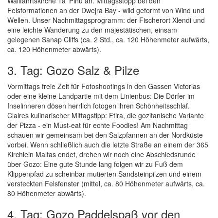
Wallfahrtskirche Ta' Pinu an. Mittagsstopp bei den
Felsformationen an der Dwejra Bay - wild geformt von Wind und
Wellen. Unser Nachmittagsprogramm: der Fischerort Xlendi und
eine leichte Wanderung zu den majestätischen, einsam
gelegenen Sanap Cliffs (ca. 2 Std., ca. 120 Höhenmeter aufwärts,
ca. 120 Höhenmeter abwärts).
3. Tag: Gozo Salz & Pilze
Vormittags freie Zeit für Fotoshootings in den Gassen Victorias
oder eine kleine Landpartie mit dem Linienbus: Die Dörfer im
Inselinneren dösen herrlich fotogen ihren Schönheitsschlaf.
Claires kulinarischer Mittagstipp: Ftira, die gozitanische Variante
der Pizza - ein Must-eat für echte Foodies! Am Nachmittag
schauen wir gemeinsam bei den Salzpfannen an der Nordküste
vorbei. Wenn schließlich auch die letzte Straße an einem der 365
Kirchlein Maltas endet, drehen wir noch eine Abschiedsrunde
über Gozo: Eine gute Stunde lang folgen wir zu Fuß dem
Klippenpfad zu scheinbar mutierten Sandsteinpilzen und einem
versteckten Felsfenster (mittel, ca. 80 Höhenmeter aufwärts, ca.
80 Höhenmeter abwärts).
4. Tag: Gozo Paddelspaß vor den