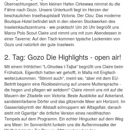
Übernachtungsort. Vom kleinen Hafen Cirkewwa nimmst du die
Fähre nach Gozo. Unsere Unterkunft liegt im Herzen der
beschaulichen Inselhauptstadt Victoria. Der Clou: Das moderne
Boutique-Hotel befindet sich in den oberen Stockwerken des
Inseleinkaufszentrums - wie praktisch! Um 20 Uhr begrüßt uns
Marco Polo Scout Claire und nimmt uns mit zum Abendessen in
einer Taverne: Auf den Tisch kommen typische Leckereien von
Gozo und natürlich der gute Inselwein.
2. Tag: Gozo Die Highlights - open air!
Mit einem fröhlichen "L-Ghodwa t-Tajba" begrüßt uns Claire beim
Frühstück. Eigentlich hatten wir gehofft, in Malta mit Englisch
weiterzukommen. "Stimmt auch", meint sie, "aber mit dem EU-
Beitritt begann eine Rückbesinnung auf unsere Muttersprache -
die hegen und pflegen wir seitdem!" Claire nimmt uns mit auf die
Mauern der Zitadelle von Victoria: Beste Ausblicke auf Ackerland,
sandsteinfarbene Dörfer und das glitzernde Meer am Horizont. Im
Gassenlabyrinth der Altstadt schnuppern wir Alltagsflair, danach
steht mit Ggantija° die örtliche Version eines neolithischen
Tempels auf dem Programm. Ein echter Hingucker auf dem Weg
ans Meer: Im Sonnenlicht funkeln uns die Außenmosaike der