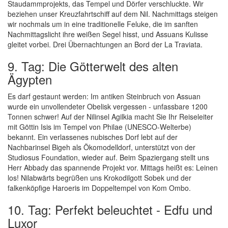
Staudammprojekts, das Tempel und Dörfer verschluckte. Wir
beziehen unser Kreuzfahrtschiff auf dem Nil. Nachmittags steigen
wir nochmals um in eine traditionelle Feluke, die im sanften
Nachmittagslicht ihre weißen Segel hisst, und Assuans Kulisse
gleitet vorbei. Drei Übernachtungen an Bord der La Traviata.
9. Tag: Die Götterwelt des alten
Ägypten
Es darf gestaunt werden: Im antiken Steinbruch von Assuan
wurde ein unvollendeter Obelisk vergessen - unfassbare 1200
Tonnen schwer! Auf der Nilinsel Agilkia macht Sie Ihr Reiseleiter
mit Göttin Isis im Tempel von Philae (UNESCO-Welterbe)
bekannt. Ein verlassenes nubisches Dorf lebt auf der
Nachbarinsel Bigeh als Ökomodelldorf, unterstützt von der
Studiosus Foundation, wieder auf. Beim Spaziergang stellt uns
Herr Abbady das spannende Projekt vor. Mittags heißt es: Leinen
los! Nilabwärts begrüßen uns Krokodilgott Sobek und der
falkenköpfige Haroeris im Doppeltempel von Kom Ombo.
10. Tag: Perfekt beleuchtet - Edfu und
Luxor