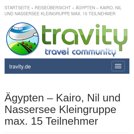
STARTSEITE
»
REISEÜBERSICHT
» ÄGYPTEN – KAIRO, NIL
UND NASSERSEE KLEINGRUPPE MAX. 15 TEILNEHMER
Ägypten – Kairo, Nil und
Nassersee Kleingruppe max.
15 Teilnehmer
travity.de
toggle
navigati
Ägypten – Kairo, Nil und
Nassersee Kleingruppe
max. 15 Teilnehmer