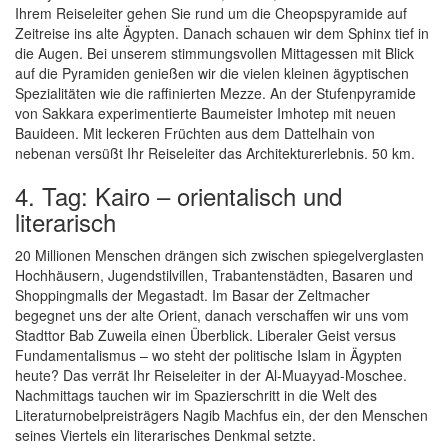
Ihrem Reiseleiter gehen Sie rund um die Cheopspyramide auf
Zeitreise ins alte Ägypten. Danach schauen wir dem Sphinx tief in
die Augen. Bei unserem stimmungsvollen Mittagessen mit Blick
auf die Pyramiden genießen wir die vielen kleinen ägyptischen
Spezialitäten wie die raffinierten Mezze. An der Stufenpyramide
von Sakkara experimentierte Baumeister Imhotep mit neuen
Bauideen. Mit leckeren Früchten aus dem Dattelhain von
nebenan versüßt Ihr Reiseleiter das Architekturerlebnis. 50 km.
4. Tag: Kairo – orientalisch und
literarisch
20 Millionen Menschen drängen sich zwischen spiegelverglasten
Hochhäusern, Jugendstilvillen, Trabantenstädten, Basaren und
Shoppingmalls der Megastadt. Im Basar der Zeltmacher
begegnet uns der alte Orient, danach verschaffen wir uns vom
Stadttor Bab Zuweila einen Überblick. Liberaler Geist versus
Fundamentalismus – wo steht der politische Islam in Ägypten
heute? Das verrät Ihr Reiseleiter in der Al-Muayyad-Moschee.
Nachmittags tauchen wir im Spazierschritt in die Welt des
Literaturnobelpreisträgers Nagib Machfus ein, der den Menschen
seines Viertels ein literarisches Denkmal setzte.