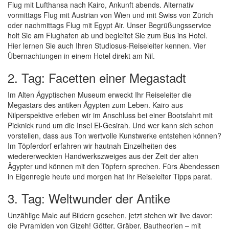
Flug mit Lufthansa nach Kairo, Ankunft abends. Alternativ
vormittags Flug mit Austrian von Wien und mit Swiss von Zürich
oder nachmittags Flug mit Egypt Air. Unser Begrüßungsservice
holt Sie am Flughafen ab und begleitet Sie zum Bus ins Hotel.
Hier lernen Sie auch Ihren Studiosus-Reiseleiter kennen. Vier
Übernachtungen in einem Hotel direkt am Nil.
2. Tag: Facetten einer Megastadt
Im Alten Ägyptischen Museum erweckt Ihr Reiseleiter die
Megastars des antiken Ägypten zum Leben. Kairo aus
Nilperspektive erleben wir im Anschluss bei einer Bootsfahrt mit
Picknick rund um die Insel El-Gesirah. Und wer kann sich schon
vorstellen, dass aus Ton wertvolle Kunstwerke entstehen können?
Im Töpferdorf erfahren wir hautnah Einzelheiten des
wiedererweckten Handwerkszweiges aus der Zeit der alten
Ägypter und können mit den Töpfern sprechen. Fürs Abendessen
in Eigenregie heute und morgen hat Ihr Reiseleiter Tipps parat.
3. Tag: Weltwunder der Antike
Unzählige Male auf Bildern gesehen, jetzt stehen wir live davor:
die Pyramiden von Gizeh! Götter, Gräber, Bautheorien – mit