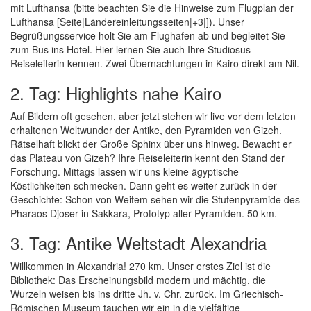
mit Lufthansa (bitte beachten Sie die Hinweise zum Flugplan der
Lufthansa [Seite|Ländereinleitungsseiten|+3|]). Unser
Begrüßungsservice holt Sie am Flughafen ab und begleitet Sie
zum Bus ins Hotel. Hier lernen Sie auch Ihre Studiosus-
Reiseleiterin kennen. Zwei Übernachtungen in Kairo direkt am Nil.
2. Tag: Highlights nahe Kairo
Auf Bildern oft gesehen, aber jetzt stehen wir live vor dem letzten
erhaltenen Weltwunder der Antike, den Pyramiden von Gizeh.
Rätselhaft blickt der Große Sphinx über uns hinweg. Bewacht er
das Plateau von Gizeh? Ihre Reiseleiterin kennt den Stand der
Forschung. Mittags lassen wir uns kleine ägyptische
Köstlichkeiten schmecken. Dann geht es weiter zurück in der
Geschichte: Schon von Weitem sehen wir die Stufenpyramide des
Pharaos Djoser in Sakkara, Prototyp aller Pyramiden. 50 km.
3. Tag: Antike Weltstadt Alexandria
Willkommen in Alexandria! 270 km. Unser erstes Ziel ist die
Bibliothek: Das Erscheinungsbild modern und mächtig, die
Wurzeln weisen bis ins dritte Jh. v. Chr. zurück. Im Griechisch-
Römischen Museum tauchen wir ein in die vielfältige