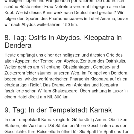
wulstigen Lippen und Hängebauch porträtieren. Die überirdisch
schöne Büste seiner Frau Nofretete verdreht hingegen allen den
Kopf. Wie ist dieses Kunstwerk nach Deutschland geraten? Wir
folgen den Spuren des Pharaonenpaares in Tel el-Amarna, bevor
wir nach Abydos weiterfahren. 150 km.
8. Tag: Osiris in Abydos, Kleopatra in
Dendera
Heute empfängt uns einer der heiligsten und ältesten Orte des
alten Ägypten: der Tempel von Abydos, Zentrum des Osiriskults.
Weiter geht es am Nil entlang: Obstplantagen, Gemüse- und
Zuckerrohrfelder säumen unseren Weg. Im Tempel von Dendera
begegnen wir der verführerischen Pharaonin Kleopatra auf einem
einzigartigen Relief. Das Drama von Antonius und Kleopatra
faszinierte schon William Shakespeare. Übernachtung in Luxor in
einem Hotel direkt am Nil. 300 km.
9. Tag: In der Tempelstadt Karnak
In der Tempelstadt Karnak regierte Götterkönig Amun. Obelisken,
Statuen, ein Wald aus 134 Säulen erzählen Geschichten aus der
Geschichte. Ihre Reiseleiterin öffnet für Sie Spalt für Spalt das Tor