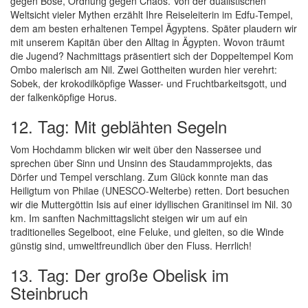
gegen Böse, Ordnung gegen Chaos. Von der dualistischen
Weltsicht vieler Mythen erzählt Ihre Reiseleiterin im Edfu-Tempel,
dem am besten erhaltenen Tempel Ägyptens. Später plaudern wir
mit unserem Kapitän über den Alltag in Ägypten. Wovon träumt
die Jugend? Nachmittags präsentiert sich der Doppeltempel Kom
Ombo malerisch am Nil. Zwei Gottheiten wurden hier verehrt:
Sobek, der krokodilköpfige Wasser- und Fruchtbarkeitsgott, und
der falkenköpfige Horus.
12. Tag: Mit geblähten Segeln
Vom Hochdamm blicken wir weit über den Nassersee und
sprechen über Sinn und Unsinn des Staudammprojekts, das
Dörfer und Tempel verschlang. Zum Glück konnte man das
Heiligtum von Philae (UNESCO-Welterbe) retten. Dort besuchen
wir die Muttergöttin Isis auf einer idyllischen Granitinsel im Nil. 30
km. Im sanften Nachmittagslicht steigen wir um auf ein
traditionelles Segelboot, eine Feluke, und gleiten, so die Winde
günstig sind, umweltfreundlich über den Fluss. Herrlich!
13. Tag: Der große Obelisk im
Steinbruch