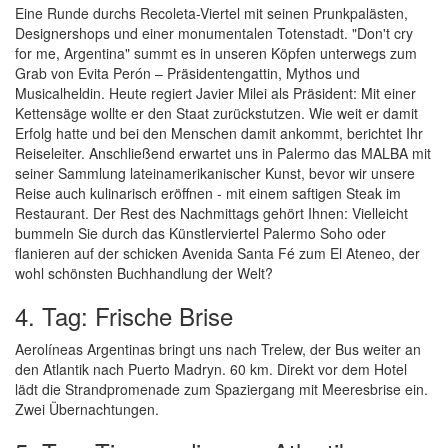
Eine Runde durchs Recoleta-Viertel mit seinen Prunkpalästen,
Designershops und einer monumentalen Totenstadt. "Don't cry
for me, Argentina" summt es in unseren Köpfen unterwegs zum
Grab von Evita Perón – Präsidentengattin, Mythos und
Musicalheldin. Heute regiert Javier Milei als Präsident: Mit einer
Kettensäge wollte er den Staat zurückstutzen. Wie weit er damit
Erfolg hatte und bei den Menschen damit ankommt, berichtet Ihr
Reiseleiter. Anschließend erwartet uns in Palermo das MALBA mit
seiner Sammlung lateinamerikanischer Kunst, bevor wir unsere
Reise auch kulinarisch eröffnen - mit einem saftigen Steak im
Restaurant. Der Rest des Nachmittags gehört Ihnen: Vielleicht
bummeln Sie durch das Künstlerviertel Palermo Soho oder
flanieren auf der schicken Avenida Santa Fé zum El Ateneo, der
wohl schönsten Buchhandlung der Welt?
4. Tag: Frische Brise
Aerolíneas Argentinas bringt uns nach Trelew, der Bus weiter an
den Atlantik nach Puerto Madryn. 60 km. Direkt vor dem Hotel
lädt die Strandpromenade zum Spaziergang mit Meeresbrise ein.
Zwei Übernachtungen.