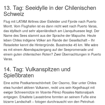
13. Tag: Seeidylle in der Chilenischen
Schweiz
Flug mit LATAM Airlines über Eisfelder und Fjorde nach Puerto
Montt. Vom Flughafen ist es dann nicht weit nach Puerto Varas,
das idyllisch und sehr alpenländisch am Llanquihuesee liegt. Der
Name des Sees stammt aus der Sprache der Mapuche. Heute
leben Chiles indigene Völker am Rande der Gesellschaft – Ihr
Reiseleiter kennt die Hintergründe. Busstrecke 45 km. Wie wäre
es mit einem Abendspaziergang auf der Seepromenade und
einem guten chilenischen Roten? Zwei Übernachtungen in Puerto
Varas.
14. Tag: Vulkanspitzen und
Spießbraten
Eine echte Postkartenschönheit: Der Osorno, Star unter Chiles
etwa hundert aktiven Vulkanen, reckt uns sein Kegelhaupt mit
ewiger Schneemütze im Vicente-Pérez-Rosales-Nationalpark
entgegen. Erkaltete Lavaströme formten an seinem Fuße eine
bizarre Landschaft – fotogen durchrauscht von den Petrohué-