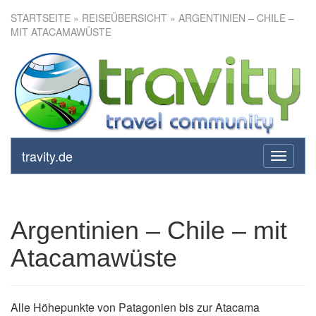
STARTSEITE
»
REISEÜBERSICHT
» ARGENTINIEN – CHILE –
MIT ATACAMAWÜSTE
Argentinien – Chile – mit
Atacamawüste
travity.de
toggle
navigati
Argentinien – Chile – mit
Atacamawüste
Alle Höhepunkte von Patagonien bis zur Atacama