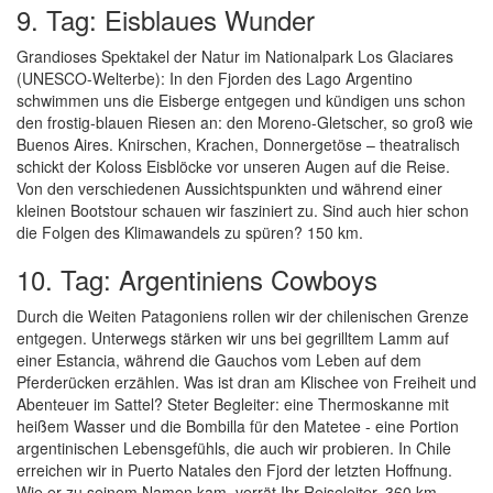
9. Tag: Eisblaues Wunder
Grandioses Spektakel der Natur im Nationalpark Los Glaciares
(UNESCO-Welterbe): In den Fjorden des Lago Argentino
schwimmen uns die Eisberge entgegen und kündigen uns schon
den frostig-blauen Riesen an: den Moreno-Gletscher, so groß wie
Buenos Aires. Knirschen, Krachen, Donnergetöse – theatralisch
schickt der Koloss Eisblöcke vor unseren Augen auf die Reise.
Von den verschiedenen Aussichtspunkten und während einer
kleinen Bootstour schauen wir fasziniert zu. Sind auch hier schon
die Folgen des Klimawandels zu spüren? 150 km.
10. Tag: Argentiniens Cowboys
Durch die Weiten Patagoniens rollen wir der chilenischen Grenze
entgegen. Unterwegs stärken wir uns bei gegrilltem Lamm auf
einer Estancia, während die Gauchos vom Leben auf dem
Pferderücken erzählen. Was ist dran am Klischee von Freiheit und
Abenteuer im Sattel? Steter Begleiter: eine Thermoskanne mit
heißem Wasser und die Bombilla für den Matetee - eine Portion
argentinischen Lebensgefühls, die auch wir probieren. In Chile
erreichen wir in Puerto Natales den Fjord der letzten Hoffnung.
Wie er zu seinem Namen kam, verrät Ihr Reiseleiter. 360 km.