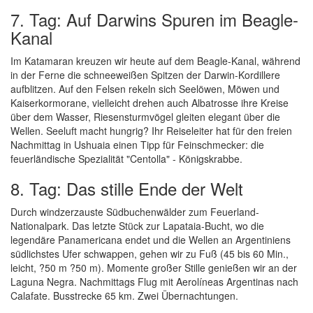
7. Tag: Auf Darwins Spuren im Beagle-
Kanal
Im Katamaran kreuzen wir heute auf dem Beagle-Kanal, während
in der Ferne die schneeweißen Spitzen der Darwin-Kordillere
aufblitzen. Auf den Felsen rekeln sich Seelöwen, Möwen und
Kaiserkormorane, vielleicht drehen auch Albatrosse ihre Kreise
über dem Wasser, Riesensturmvögel gleiten elegant über die
Wellen. Seeluft macht hungrig? Ihr Reiseleiter hat für den freien
Nachmittag in Ushuaia einen Tipp für Feinschmecker: die
feuerländische Spezialität "Centolla" - Königskrabbe.
8. Tag: Das stille Ende der Welt
Durch windzerzauste Südbuchenwälder zum Feuerland-
Nationalpark. Das letzte Stück zur Lapataia-Bucht, wo die
legendäre Panamericana endet und die Wellen an Argentiniens
südlichstes Ufer schwappen, gehen wir zu Fuß (45 bis 60 Min.,
leicht, ?50 m ?50 m). Momente großer Stille genießen wir an der
Laguna Negra. Nachmittags Flug mit Aerolíneas Argentinas nach
Calafate. Busstrecke 65 km. Zwei Übernachtungen.