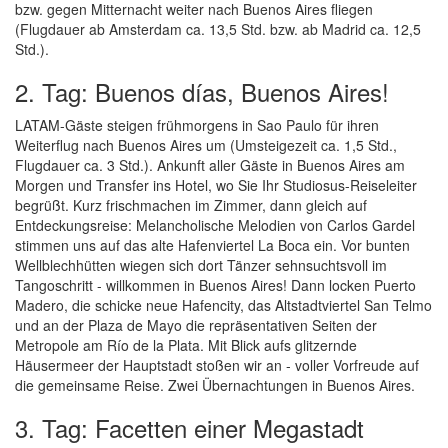
bzw. gegen Mitternacht weiter nach Buenos Aires fliegen
(Flugdauer ab Amsterdam ca. 13,5 Std. bzw. ab Madrid ca. 12,5
Std.).
2. Tag: Buenos días, Buenos Aires!
LATAM-Gäste steigen frühmorgens in Sao Paulo für ihren
Weiterflug nach Buenos Aires um (Umsteigezeit ca. 1,5 Std.,
Flugdauer ca. 3 Std.). Ankunft aller Gäste in Buenos Aires am
Morgen und Transfer ins Hotel, wo Sie Ihr Studiosus-Reiseleiter
begrüßt. Kurz frischmachen im Zimmer, dann gleich auf
Entdeckungsreise: Melancholische Melodien von Carlos Gardel
stimmen uns auf das alte Hafenviertel La Boca ein. Vor bunten
Wellblechhütten wiegen sich dort Tänzer sehnsuchtsvoll im
Tangoschritt - willkommen in Buenos Aires! Dann locken Puerto
Madero, die schicke neue Hafencity, das Altstadtviertel San Telmo
und an der Plaza de Mayo die repräsentativen Seiten der
Metropole am Río de la Plata. Mit Blick aufs glitzernde
Häusermeer der Hauptstadt stoßen wir an - voller Vorfreude auf
die gemeinsame Reise. Zwei Übernachtungen in Buenos Aires.
3. Tag: Facetten einer Megastadt