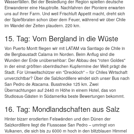
Wasserfällen. Bei der Besiedlung der Region spielten deutsche
Einwanderer eine Hauptrolle. Nachfahren der Pioniere erwarten
uns auf ihrer Farm. Und weil Frischluft Appetit macht, dreht sich
der Spießbraten schon über dem Feuer, während wir über Chile
im Wandel der Zeiten plaudern. 220 km.
15. Tag: Vom Bergland in die Wüste
Von Puerto Montt fliegen wir mit LATAM via Santiago de Chile in
die Bergbaustadt Calama im Norden. Beim Anflug sind die
Wunden der Erde unübersehbar: Der Abbau des "roten Goldes"
in der einst größten oberirdischen Kupfermine der Welt prägt die
Stadt. Für Umweltschützer ein "Dreckloch" – für Chiles Wirtschaft
unverzichtbar? Über die Salzkordillere windet sich unser Bus nach
San Pedro de Atacama. Busstrecke 125 km. Zwei
Übernachtungen auf 2440 m Höhe in einem Hotel, das von
Studiosus-Gästen in Südamerika beste Bewertungen bekommt.
16. Tag: Mondlandschaften aus Salz
Hinter bizarr erodierten Felswänden und den Dünen der
Salzkordillere liegt die Flussoase San Pedro – umringt von
Vulkanen, die sich bis zu 6000 m hoch in den blitzblauen Himmel