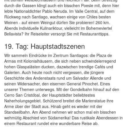
durch die Gassen klingt auch ein bisschen Poesie mit, denn hier
lebte Nationaldichter Pablo Neruda. Im Valle Central, auf dem
Rückweg nach Santiago, wachsen einige von Chiles besten
Weinen - auf einem Weingut dürfen Sie probieren! 260 km.
Abends individuelle Kulinariktour, vielleicht im Bohemeviertel
Bellavista? Ihr Reiseleiter versorgt Sie mit Restauranttipps.
19. Tag: Hauptstadtszenen
Wir sammeln Eindrücke im Zentrum Santiagos: die Plaza de
Armas mit Kolonialhäusern, die sich neben schwindelerregend
hohen Glaspalästen ducken, dazwischen trendige Cafés und
Galerien. Auch heute noch nicht vergessen, die jüngere
Geschichte des Andenstaats rund um Salvador Allende und
seinen Widersacher, den eisernen General Pinochet. Eines
unserer Themen unterwegs. Mit der Gondelbahn hinauf auf den
Cerro San Cristóbal, der Hauptstädter beliebtestes
Naherholungsgebiet. Schützend breitet die Marienstatue ihre
Arme über der Stadt aus. Hinab geht es wieder mit der
Standseilbahn. Am Abend nehmen wir schon mal ein bisschen
wehmütig Abschied von Südamerika! Das rustikale Abendessen in
einem Restaurant rundet eine wunderbare Reise ab.