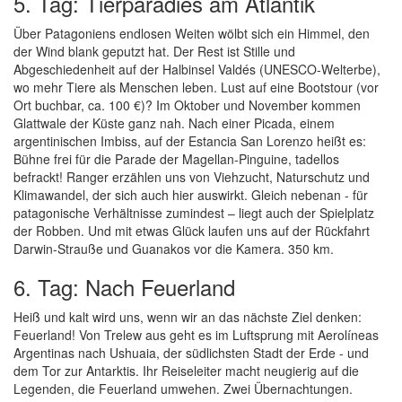
5. Tag: Tierparadies am Atlantik
Über Patagoniens endlosen Weiten wölbt sich ein Himmel, den
der Wind blank geputzt hat. Der Rest ist Stille und
Abgeschiedenheit auf der Halbinsel Valdés (UNESCO-Welterbe),
wo mehr Tiere als Menschen leben. Lust auf eine Bootstour (vor
Ort buchbar, ca. 100 €)? Im Oktober und November kommen
Glattwale der Küste ganz nah. Nach einer Picada, einem
argentinischen Imbiss, auf der Estancia San Lorenzo heißt es:
Bühne frei für die Parade der Magellan-Pinguine, tadellos
befrackt! Ranger erzählen uns von Viehzucht, Naturschutz und
Klimawandel, der sich auch hier auswirkt. Gleich nebenan - für
patagonische Verhältnisse zumindest – liegt auch der Spielplatz
der Robben. Und mit etwas Glück laufen uns auf der Rückfahrt
Darwin-Strauße und Guanakos vor die Kamera. 350 km.
6. Tag: Nach Feuerland
Heiß und kalt wird uns, wenn wir an das nächste Ziel denken:
Feuerland! Von Trelew aus geht es im Luftsprung mit Aerolíneas
Argentinas nach Ushuaia, der südlichsten Stadt der Erde - und
dem Tor zur Antarktis. Ihr Reiseleiter macht neugierig auf die
Legenden, die Feuerland umwehen. Zwei Übernachtungen.