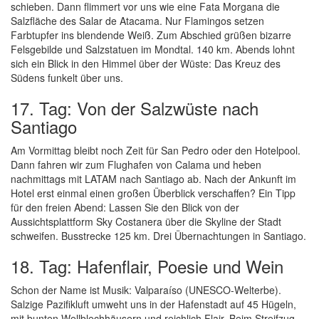
schieben. Dann flimmert vor uns wie eine Fata Morgana die
Salzfläche des Salar de Atacama. Nur Flamingos setzen
Farbtupfer ins blendende Weiß. Zum Abschied grüßen bizarre
Felsgebilde und Salzstatuen im Mondtal. 140 km. Abends lohnt
sich ein Blick in den Himmel über der Wüste: Das Kreuz des
Südens funkelt über uns.
17. Tag: Von der Salzwüste nach
Santiago
Am Vormittag bleibt noch Zeit für San Pedro oder den Hotelpool.
Dann fahren wir zum Flughafen von Calama und heben
nachmittags mit LATAM nach Santiago ab. Nach der Ankunft im
Hotel erst einmal einen großen Überblick verschaffen? Ein Tipp
für den freien Abend: Lassen Sie den Blick von der
Aussichtsplattform Sky Costanera über die Skyline der Stadt
schweifen. Busstrecke 125 km. Drei Übernachtungen in Santiago.
18. Tag: Hafenflair, Poesie und Wein
Schon der Name ist Musik: Valparaíso (UNESCO-Welterbe).
Salzige Pazifikluft umweht uns in der Hafenstadt auf 45 Hügeln,
mit bunten Wellblechhäusern und reichlich Flair. Beim Streifzug