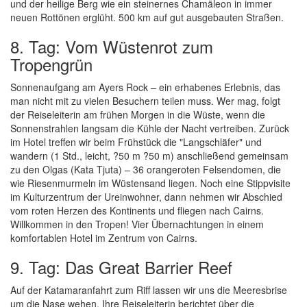
und der heilige Berg wie ein steinernes Chamäleon in immer
neuen Rottönen erglüht. 500 km auf gut ausgebauten Straßen.
8. Tag: Vom Wüstenrot zum
Tropengrün
Sonnenaufgang am Ayers Rock – ein erhabenes Erlebnis, das
man nicht mit zu vielen Besuchern teilen muss. Wer mag, folgt
der Reiseleiterin am frühen Morgen in die Wüste, wenn die
Sonnenstrahlen langsam die Kühle der Nacht vertreiben. Zurück
im Hotel treffen wir beim Frühstück die "Langschläfer" und
wandern (1 Std., leicht, ?50 m ?50 m) anschließend gemeinsam
zu den Olgas (Kata Tjuta) – 36 orangeroten Felsendomen, die
wie Riesenmurmeln im Wüstensand liegen. Noch eine Stippvisite
im Kulturzentrum der Ureinwohner, dann nehmen wir Abschied
vom roten Herzen des Kontinents und fliegen nach Cairns.
Willkommen in den Tropen! Vier Übernachtungen in einem
komfortablen Hotel im Zentrum von Cairns.
9. Tag: Das Great Barrier Reef
Auf der Katamaranfahrt zum Riff lassen wir uns die Meeresbrise
um die Nase wehen. Ihre Reiseleiterin berichtet über die