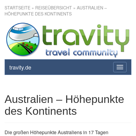
STARTSEITE
»
REISEÜBERSICHT
» AUSTRALIEN –
HÖHEPUNKTE DES KONTINENTS
Australien – Höhepunkte des
Kontinents
travity.de
toggle
navigati
Australien – Höhepunkte
des Kontinents
Die großen Höhepunkte Australiens in 17 Tagen