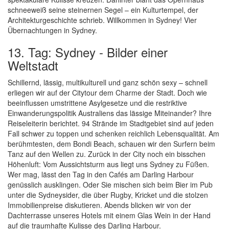
schneeweiß seine steinernen Segel – ein Kulturtempel, der
Architekturgeschichte schrieb. Willkommen in Sydney! Vier
Übernachtungen in Sydney.
13. Tag: Sydney - Bilder einer
Weltstadt
Schillernd, lässig, multikulturell und ganz schön sexy – schnell
erliegen wir auf der Citytour dem Charme der Stadt. Doch wie
beeinflussen umstrittene Asylgesetze und die restriktive
Einwanderungspolitik Australiens das lässige Miteinander? Ihre
Reiseleiterin berichtet. 94 Strände im Stadtgebiet sind auf jeden
Fall schwer zu toppen und schenken reichlich Lebensqualität. Am
berühmtesten, dem Bondi Beach, schauen wir den Surfern beim
Tanz auf den Wellen zu. Zurück in der City noch ein bisschen
Höhenluft: Vom Aussichtsturm aus liegt uns Sydney zu Füßen.
Wer mag, lässt den Tag in den Cafés am Darling Harbour
genüsslich ausklingen. Oder Sie mischen sich beim Bier im Pub
unter die Sydneysider, die über Rugby, Kricket und die stolzen
Immobilienpreise diskutieren. Abends blicken wir von der
Dachterrasse unseres Hotels mit einem Glas Wein in der Hand
auf die traumhafte Kulisse des Darling Harbour.