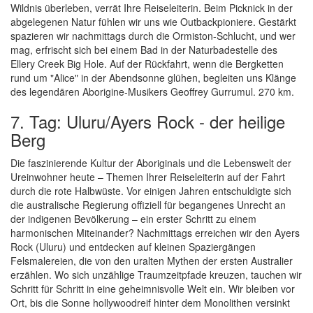
Wildnis überleben, verrät Ihre Reiseleiterin. Beim Picknick in der
abgelegenen Natur fühlen wir uns wie Outbackpioniere. Gestärkt
spazieren wir nachmittags durch die Ormiston-Schlucht, und wer
mag, erfrischt sich bei einem Bad in der Naturbadestelle des
Ellery Creek Big Hole. Auf der Rückfahrt, wenn die Bergketten
rund um "Alice" in der Abendsonne glühen, begleiten uns Klänge
des legendären Aborigine-Musikers Geoffrey Gurrumul. 270 km.
7. Tag: Uluru/Ayers Rock - der heilige
Berg
Die faszinierende Kultur der Aboriginals und die Lebenswelt der
Ureinwohner heute – Themen Ihrer Reiseleiterin auf der Fahrt
durch die rote Halbwüste. Vor einigen Jahren entschuldigte sich
die australische Regierung offiziell für begangenes Unrecht an
der indigenen Bevölkerung – ein erster Schritt zu einem
harmonischen Miteinander? Nachmittags erreichen wir den Ayers
Rock (Uluru) und entdecken auf kleinen Spaziergängen
Felsmalereien, die von den uralten Mythen der ersten Australier
erzählen. Wo sich unzählige Traumzeitpfade kreuzen, tauchen wir
Schritt für Schritt in eine geheimnisvolle Welt ein. Wir bleiben vor
Ort, bis die Sonne hollywoodreif hinter dem Monolithen versinkt