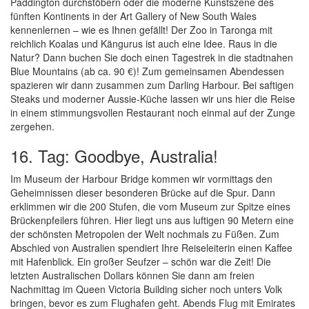
Paddington durchstöbern oder die moderne Kunstszene des
fünften Kontinents in der Art Gallery of New South Wales
kennenlernen – wie es Ihnen gefällt! Der Zoo in Taronga mit
reichlich Koalas und Kängurus ist auch eine Idee. Raus in die
Natur? Dann buchen Sie doch einen Tagestrek in die stadtnahen
Blue Mountains (ab ca. 90 €)! Zum gemeinsamen Abendessen
spazieren wir dann zusammen zum Darling Harbour. Bei saftigen
Steaks und moderner Aussie-Küche lassen wir uns hier die Reise
in einem stimmungsvollen Restaurant noch einmal auf der Zunge
zergehen.
16. Tag: Goodbye, Australia!
Im Museum der Harbour Bridge kommen wir vormittags den
Geheimnissen dieser besonderen Brücke auf die Spur. Dann
erklimmen wir die 200 Stufen, die vom Museum zur Spitze eines
Brückenpfeilers führen. Hier liegt uns aus luftigen 90 Metern eine
der schönsten Metropolen der Welt nochmals zu Füßen. Zum
Abschied von Australien spendiert Ihre Reiseleiterin einen Kaffee
mit Hafenblick. Ein großer Seufzer – schön war die Zeit! Die
letzten Australischen Dollars können Sie dann am freien
Nachmittag im Queen Victoria Building sicher noch unters Volk
bringen, bevor es zum Flughafen geht. Abends Flug mit Emirates