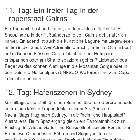
11. Tag: Ein freier Tag in der
Tropenstadt Cairns
Ein Tag nach Lust und Laune, an dem vieles möglich ist. Ein
Shoppingtrip in der Fußgängerzone von Cairns geht natürlich
immer. Einladend ist auch die künstliche Lagune mit Liegewiesen
mitten in der Stadt. Wer Adrenalin braucht, raftet im Gummiboot
auf reißenden Flüssen. Oder einfach nur am Hotelpool
entspannen oder am Strand spazieren gehen? Liebhaber des
Regenwaldes können Ausflüge in die Mossman Gorge oder in
den Daintree-Nationalpark (UNESCO-Welterbe) und zum Cape
Tribulation buchen.
12. Tag: Hafenszenen in Sydney
Vormittags bleibt Zeit für einen Bummel über die Uferpromenade
oder einen kühlen Tropendrink in einem Straßencafé.
Nachmittags Flug nach Sydney, in die "heimliche Hauptstadt"
Australiens. Beim Spaziergang gleich ein Panoramablick zum
Einstieg: Im Altstadtviertel The Rocks öffnet sich ein Fenster zum
Hafen, wo Ozeanriesen, Fähren und Segelyachten die
spektakuläre Kulisse kreuzen. Dahinter bläht das Opernhaus