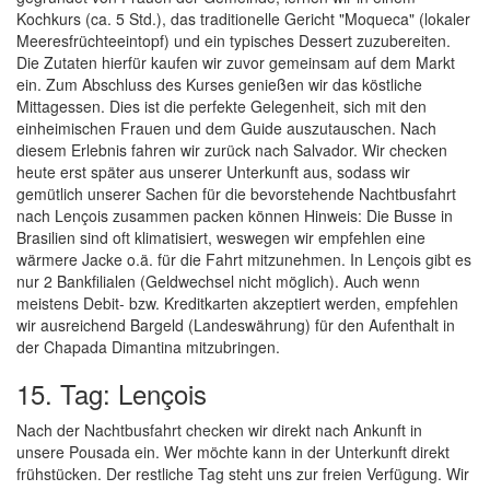
Kochkurs (ca. 5 Std.), das traditionelle Gericht "Moqueca" (lokaler
Meeresfrüchteeintopf) und ein typisches Dessert zuzubereiten.
Die Zutaten hierfür kaufen wir zuvor gemeinsam auf dem Markt
ein. Zum Abschluss des Kurses genießen wir das köstliche
Mittagessen. Dies ist die perfekte Gelegenheit, sich mit den
einheimischen Frauen und dem Guide auszutauschen. Nach
diesem Erlebnis fahren wir zurück nach Salvador. Wir checken
heute erst später aus unserer Unterkunft aus, sodass wir
gemütlich unserer Sachen für die bevorstehende Nachtbusfahrt
nach Lençois zusammen packen können Hinweis: Die Busse in
Brasilien sind oft klimatisiert, weswegen wir empfehlen eine
wärmere Jacke o.ä. für die Fahrt mitzunehmen. In Lençois gibt es
nur 2 Bankfilialen (Geldwechsel nicht möglich). Auch wenn
meistens Debit- bzw. Kreditkarten akzeptiert werden, empfehlen
wir ausreichend Bargeld (Landeswährung) für den Aufenthalt in
der Chapada Dimantina mitzubringen.
15. Tag: Lençois
Nach der Nachtbusfahrt checken wir direkt nach Ankunft in
unsere Pousada ein. Wer möchte kann in der Unterkunft direkt
frühstücken. Der restliche Tag steht uns zur freien Verfügung. Wir