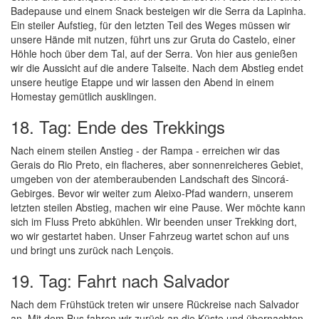
Badepause und einem Snack besteigen wir die Serra da Lapinha.
Ein steiler Aufstieg, für den letzten Teil des Weges müssen wir
unsere Hände mit nutzen, führt uns zur Gruta do Castelo, einer
Höhle hoch über dem Tal, auf der Serra. Von hier aus genießen
wir die Aussicht auf die andere Talseite. Nach dem Abstieg endet
unsere heutige Etappe und wir lassen den Abend in einem
Homestay gemütlich ausklingen.
18. Tag: Ende des Trekkings
Nach einem steilen Anstieg - der Rampa - erreichen wir das
Gerais do Rio Preto, ein flacheres, aber sonnenreicheres Gebiet,
umgeben von der atemberaubenden Landschaft des Sincorá-
Gebirges. Bevor wir weiter zum Aleixo-Pfad wandern, unserem
letzten steilen Abstieg, machen wir eine Pause. Wer möchte kann
sich im Fluss Preto abkühlen. Wir beenden unser Trekking dort,
wo wir gestartet haben. Unser Fahrzeug wartet schon auf uns
und bringt uns zurück nach Lençois.
19. Tag: Fahrt nach Salvador
Nach dem Frühstück treten wir unsere Rückreise nach Salvador
an. Mit dem Bus fahren wir zurück an die Küste und übernachten