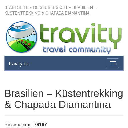
STARTSEITE
»
REISEÜBERSICHT
» BRASILIEN –
KÜSTENTREKKING & CHAPADA DIAMANTINA
Brasilien – Küstentrekking &
Chapada Diamantina
travity.de
toggle
navigati
Brasilien – Küstentrekking
& Chapada Diamantina
Reisenummer
76167