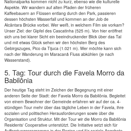
Nationalparks kommen nicht zu kurz, ebenso wie die kulturelle
Aspekte. Wir wandern auf alten Pfaden der früheren
Kaffeebauern an Flüssen entlang durch den Park, passieren
dessen höchsten Wasserfall und kommen an der Job de
Alcântara Brücke vorbei. Wer weiß, in welchem Film sie vorkam?
Unser Ziel: der Gipfel des Cascatinha (525 m). Von hier eröffnet
sich uns bei klarer Sicht ein beeindruckender Blick über das Tal
und mit etwas Glück sehen wir den höchsten Berg des
Gebirgszuges, Pico da Tijuca (1.021 m). Wer möchte kann sich
nach der Wanderung im Maracanã Fluss abkühlen (je nach
Wasserstand).
5. Tag: Tour durch die Favela Morro da
Babilônia
Der heutige Tag steht im Zeichen der Begegnung mit einer
anderen Seite der Stadt: der Favela Morro da Babilônia. Begleitet
von einem Bewohner der Gemeinde erfahren wir auf der ca. 4-
stündigen Tour mehr über das tägliche Leben in der Favela, ihre
sozialen und politischen Herausforderungen sowie über die
Organisation und Struktur. Mit der Tour wir die Morro da Babilônia
Residents' Cooperative unterstützt. Die Initiative setzt sich für
Aufforstungsprogramme in der Region und für soziale Angebote