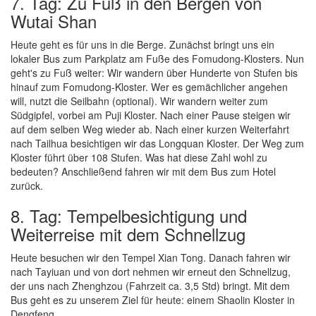
7. Tag: Zu Fuß in den Bergen von
Wutai Shan
Heute geht es für uns in die Berge. Zunächst bringt uns ein
lokaler Bus zum Parkplatz am Fuße des Fomudong-Klosters. Nun
geht's zu Fuß weiter: Wir wandern über Hunderte von Stufen bis
hinauf zum Fomudong-Kloster. Wer es gemächlicher angehen
will, nutzt die Seilbahn (optional). Wir wandern weiter zum
Südgipfel, vorbei am Puji Kloster. Nach einer Pause steigen wir
auf dem selben Weg wieder ab. Nach einer kurzen Weiterfahrt
nach Tailhua besichtigen wir das Longquan Kloster. Der Weg zum
Kloster führt über 108 Stufen. Was hat diese Zahl wohl zu
bedeuten? Anschließend fahren wir mit dem Bus zum Hotel
zurück.
8. Tag: Tempelbesichtigung und
Weiterreise mit dem Schnellzug
Heute besuchen wir den Tempel Xian Tong. Danach fahren wir
nach Tayiuan und von dort nehmen wir erneut den Schnellzug,
der uns nach Zhenghzou (Fahrzeit ca. 3,5 Std) bringt. Mit dem
Bus geht es zu unserem Ziel für heute: einem Shaolin Kloster in
Dengfeng.