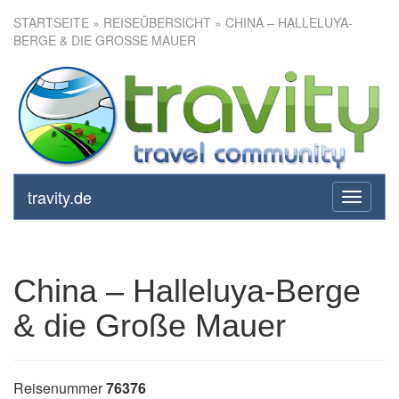
STARTSEITE
»
REISEÜBERSICHT
» CHINA – HALLELUYA-
BERGE & DIE GROSSE MAUER
China – Halleluya-Berge & die
Große Mauer
travity.de
toggle
navigati
China – Halleluya-Berge
& die Große Mauer
Reisenummer
76376