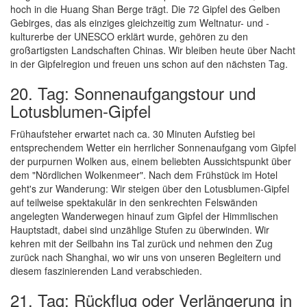
hoch in die Huang Shan Berge trägt. Die 72 Gipfel des Gelben
Gebirges, das als einziges gleichzeitig zum Weltnatur- und -
kulturerbe der UNESCO erklärt wurde, gehören zu den
großartigsten Landschaften Chinas. Wir bleiben heute über Nacht
in der Gipfelregion und freuen uns schon auf den nächsten Tag.
20. Tag: Sonnenaufgangstour und
Lotusblumen-Gipfel
Frühaufsteher erwartet nach ca. 30 Minuten Aufstieg bei
entsprechendem Wetter ein herrlicher Sonnenaufgang vom Gipfel
der purpurnen Wolken aus, einem beliebten Aussichtspunkt über
dem "Nördlichen Wolkenmeer". Nach dem Frühstück im Hotel
geht's zur Wanderung: Wir steigen über den Lotusblumen-Gipfel
auf teilweise spektakulär in den senkrechten Felswänden
angelegten Wanderwegen hinauf zum Gipfel der Himmlischen
Hauptstadt, dabei sind unzählige Stufen zu überwinden. Wir
kehren mit der Seilbahn ins Tal zurück und nehmen den Zug
zurück nach Shanghai, wo wir uns von unseren Begleitern und
diesem faszinierenden Land verabschieden.
21. Tag: Rückflug oder Verlängerung in