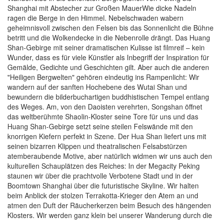
Shanghai mit Abstecher zur Großen MauerWie dicke Nadeln
ragen die Berge in den Himmel. Nebelschwaden wabern
geheimnisvoll zwischen den Felsen bis das Sonnenlicht die Bühne
betritt und die Wolkendecke in die Nebenrolle drängt. Das Huang
Shan-Gebirge mit seiner dramatischen Kulisse ist filmreif – kein
Wunder, dass es für viele Künstler als Inbegriff der Inspiration für
Gemälde, Gedichte und Geschichten gilt. Aber auch die anderen
"Heiligen Bergwelten" gehören eindeutig ins Rampenlicht: Wir
wandern auf der sanften Hochebene des Wutai Shan und
bewundern die bilderbuchartigen buddhistischen Tempel entlang
des Weges. Am, von den Daoisten verehrten, Songshan öffnet
das weltberühmte Shaolin-Kloster seine Tore für uns und das
Huang Shan-Gebirge setzt seine steilen Felswände mit den
knorrigen Kiefern perfekt in Szene. Der Hua Shan liefert uns mit
seinen bizarren Klippen und theatralischen Felsabstürzen
atemberaubende Motive, aber natürlich widmen wir uns auch den
kulturellen Schauplätzen des Reiches: In der Megacity Peking
staunen wir über die prachtvolle Verbotene Stadt und in der
Boomtown Shanghai über die futuristische Skyline. Wir halten
beim Anblick der stolzen Terrakotta-Krieger den Atem an und
atmen den Duft der Räucherkerzen beim Besuch des hängenden
Klosters. Wir werden ganz klein bei unserer Wanderung durch die