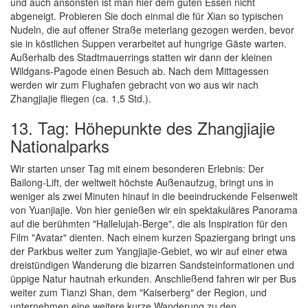
und auch ansonsten ist man hier dem guten Essen nicht
abgeneigt. Probieren Sie doch einmal die für Xian so typischen
Nudeln, die auf offener Straße meterlang gezogen werden, bevor
sie in köstlichen Suppen verarbeitet auf hungrige Gäste warten.
Außerhalb des Stadtmauerrings statten wir dann der kleinen
Wildgans-Pagode einen Besuch ab. Nach dem Mittagessen
werden wir zum Flughafen gebracht von wo aus wir nach
Zhangjiajie fliegen (ca. 1,5 Std.).
13. Tag: Höhepunkte des Zhangjiajie
Nationalparks
Wir starten unser Tag mit einem besonderen Erlebnis: Der
Bailong-Lift, der weltweit höchste Außenaufzug, bringt uns in
weniger als zwei Minuten hinauf in die beeindruckende Felsenwelt
von Yuanjiajie. Von hier genießen wir ein spektakuläres Panorama
auf die berühmten "Hallelujah-Berge", die als Inspiration für den
Film "Avatar" dienten. Nach einem kurzen Spaziergang bringt uns
der Parkbus weiter zum Yangjiajie-Gebiet, wo wir auf einer etwa
dreistündigen Wanderung die bizarren Sandsteinformationen und
üppige Natur hautnah erkunden. Anschließend fahren wir per Bus
weiter zum Tianzi Shan, dem "Kaiserberg" der Region, und
unternehmen eine weitere kurze Wanderung zu den